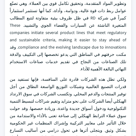
وتطوير المواد المتقدمة، وتحقيق تكامل قوي بين العملاء. وهي تصنّع
عوامل ربط ذات قوة عالية، ودوامة، وأداة، كما أنها تستثمر استثماراً
كبيراً في شركة RD في ظل ظروف بيئية متفاوتة لتتبع المطالب
المتغيرة الناشئة عن السيارات والفضاء الجوي والتشييد. These
companies initiate several product lines that meet regulatory
and sustainable criteria, making it easier to stay ahead of
compliance and the evolving landscape due to innovations. وقد
مكنت حرفتهم في المناطق التي يدعو تخصصها إلى التكييف والدقة
تلك الصناعات من النجاح في تقديم خدمات صناعات الاستخدام
النهائي البالغة الأهمية للأداء.
ولكي تظل هذه الشركات قادرة على المنافسة، فإنها تستفيد من
قدرات التصنيع العالمية وشبكات التوزيع الواسعة النطاق من أجل
توفير المنتجات والدعم المحلي. وتكتسب الشركات في سوق الارتداد
الهيكلي أيضا الشركات على نحو متزايد وتقيم شراكات لتبسيط التنمية
التكنولوجية ودخول أسواق جديدة واعدة، وزيادة حصصها. وقد حولت
سوق عملاء الترابط الهيكلي إلى صناعة تعنى بالأداء والاستدامة من
خلال التأثير على معايير التركيبة وإشراك المنظمات غير الحكومية
بشكل وثيق. ويتجلى أثرها في تحول درامي من أساليب التسارع