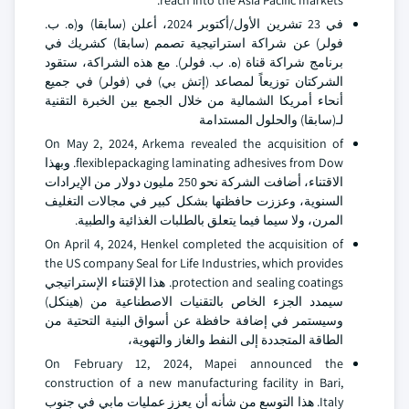
reach into the Asia Pacific markets.
في 23 تشرين الأول/أكتوبر 2024، أعلن (سابقا) و(ه. ب.
فولر) عن شراكة استراتيجية تصمم (سابقا) كشريك في
برنامج شراكة قناة (ه. ب. فولر). مع هذه الشراكة، ستقود
الشركتان توزيعاً لمصاعد (إتش بي) في (فولر) في جميع
أنحاء أمريكا الشمالية من خلال الجمع بين الخبرة التقنية
لـ(سابقا) والحلول المستدامة
On May 2, 2024, Arkema revealed the acquisition of
flexiblepackaging laminating adhesives from Dow. وبهذا
الاقتناء، أضافت الشركة نحو 250 مليون دولار من الإيرادات
السنوية، وعززت حافظتها بشكل كبير في مجالات التغليف
المرن، ولا سيما فيما يتعلق بالطلبات الغذائية والطبية.
On April 4, 2024, Henkel completed the acquisition of
the US company Seal for Life Industries, which provides
protection and sealing coatings. هذا الإقتناء الإستراتيجي
سيمدد الجزء الخاص بالتقنيات الاصطناعية من (هينكل)
وسيستمر في إضافة حافظة عن أسواق البنية التحتية من
الطاقة المتجددة إلى النفط والغاز والتهوية،
On February 12, 2024, Mapei announced the
construction of a new manufacturing facility in Bari,
Italy. هذا التوسع من شأنه أن يعزز عمليات مابي في جنوب