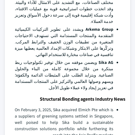
مختلف الصناعات، مع التشديد على الامتثال للأداء والبيئة.
وقد اتخذت خطوات استراتيجية قوية مع عمليات الاقتناء،
وأدت شبكة إقليمية قوية إلى سرعة دخول الأسواق وتعزيز
خدمة العملاء.
Arkema Group
ويشدد على تطوير التركيبات الكيميائية
المتقدمة والمنتجات المستدامة التي تستهدف الاحتياجات
المتغيرة من تطبيقات الوزن الخفيف والترابط المركب.
وتركّزها على الابتكار وشبكات الإمداد العالمية يعطيها ميزة
تنافسية في صناعات مختارة للاستخدام النهائي.
Sika AG
ويضمن موقفه من خلال توفير تكنولوجيات ربط
مبتكرة من خلال مجموعة كاملة من البناء والحلول
الصناعية. ويتزايد الطلب على المثبطات الدائمة والكفؤة؛
ويسهم وصولها العالمي والتركيز على المنتجات المستدامة
في تعزيز إيجاد ولاء عملاء طويل الأجل.
Structural Bonding agents Industry News
On February 3, 2025, Sika acquired Elmich Pte which is
a suppliers of greening systems settled in Singapore,
well poised to help Sika build a sustainable
construction solutions portfolio while furthering its