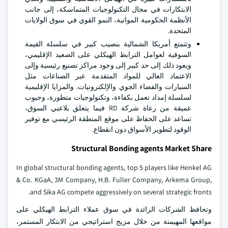
الابتكارات في مجال التكنولوجيات المتماسكة، إلى جانب
الأنظمة الحكومية المواتية، النمو القوي في سوق الولايات
المتحدة.
وتتمتع أمريكا الشمالية بنصيب كبير في سلسلة القيمة
السوقية لعوامل الترابط الهيكلي على الصعيد الإقليمي،
ويعود ذلك إلى حد كبير إلى وجود مراكز تصنيع رئيسية وإلى
الاعتماد العالي للمواد المتقدمة عبر الصناعات مثل
السيارات والفضاء الجوي والإلكترونيات. والمزايا الإقليمية
لسلسلة إمداد تعمل بكفاءة، وتكنولوجيات متطورة، وجيوب
عميقة من رعاة شركة RD فيما يتعلق بلاعبي السوق،
تساعد على الحفاظ على موقع المنطقة الرئيسي مع توفير
الوقود لتطوير الأسواق دون انقطاع.
Structural Bonding agents Market Share
In global structural bonding agents, top 5 players like Henkel AG
& Co. KGaA, 3M Company, H.B. Fuller Company, Arkema Group,
and Sika AG compete aggressively on several strategic fronts.
وتحافظ الشركات الرائدة في سوق عملاء الترابط الهيكلي على
مواقعها المهيمنة من خلال مزيج استراتيجي من الابتكار المستمر،