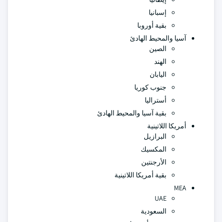
إسبانيا
بقية أوروبا
آسيا والمحيط الهادئ
الصين
الهند
اليابان
جنوب كوريا
أستراليا
بقية آسيا والمحيط الهادئ
أمريكا اللاتينية
البرازيل
المكسيك
الأرجنتين
بقية أمريكا اللاتينية
MEA
UAE
السعودية