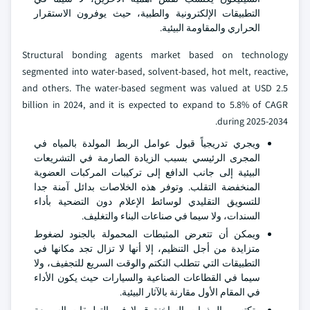
التطبيقات الإلكترونية والطبية، حيث يوفرون الاستقرار
الحراري والمقاومة البيئية.
Structural bonding agents market based on technology
segmented into water-based, solvent-based, hot melt, reactive,
and others. The water-based segment was valued at USD 2.5
billion in 2024, and it is expected to expand to 5.8% of CAGR
during 2025-2034.
ويجري تدريجياً قبول عوامل الربط المولدة بالمياه في
المجرى الرئيسي بسبب الزيادة الصارمة في التشريعات
البيئية إلى جانب الدافع إلى تركيبات المركبات العضوية
المنخفضة التقلب. وتوفر هذه الخلاصات بدائل آمنة جدا
للتسويق التقليدي لوسائط الإعلام دون التضحية بأداء
السندات، ولا سيما في صناعات البناء والتغليف.
ويمكن أن تتعرض المثبطات المحمولة بالجنود لضغوط
متزايدة من أجل التنظيم، إلا أنها لا تزال تجد مكانها في
التطبيقات التي تتطلب التكتم والوقت السريع للتجفيف، ولا
سيما في القطاعات الصناعية والسيارات حيث يكون الأداء
في المقام الأول مقارنة بالآثار البيئية.