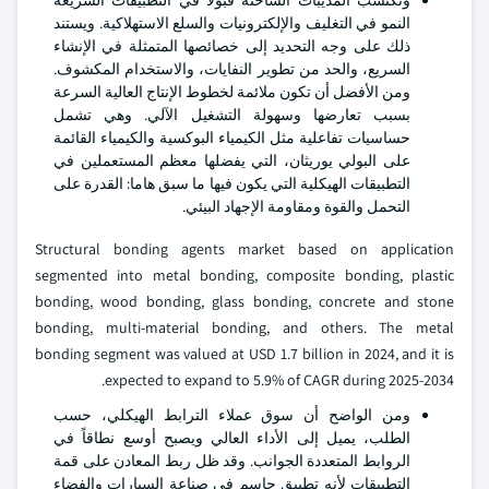
وتكتسب المذيبات الساخنة قبولا في التطبيقات السريعة
النمو في التغليف والإلكترونيات والسلع الاستهلاكية. ويستند
ذلك على وجه التحديد إلى خصائصها المتمثلة في الإنشاء
السريع، والحد من تطوير النفايات، والاستخدام المكشوف.
ومن الأفضل أن تكون ملائمة لخطوط الإنتاج العالية السرعة
بسبب تعارضها وسهولة التشغيل الآلي. وهي تشمل
حساسيات تفاعلية مثل الكيمياء البوكسية والكيمياء القائمة
على البولي يوريثان، التي يفضلها معظم المستعملين في
التطبيقات الهيكلية التي يكون فيها ما سبق هاما: القدرة على
التحمل والقوة ومقاومة الإجهاد البيئي.
Structural bonding agents market based on application
segmented into metal bonding, composite bonding, plastic
bonding, wood bonding, glass bonding, concrete and stone
bonding, multi-material bonding, and others. The metal
bonding segment was valued at USD 1.7 billion in 2024, and it is
expected to expand to 5.9% of CAGR during 2025-2034.
ومن الواضح أن سوق عملاء الترابط الهيكلي، حسب
الطلب، يميل إلى الأداء العالي ويصبح أوسع نطاقاً في
الروابط المتعددة الجوانب. وقد ظل ربط المعادن على قمة
التطبيقات لأنه تطبيق حاسم في صناعة السيارات والفضاء