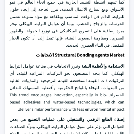
كما تسهم أنشطة التشييد الجارية في جميع أنحاء العالم في نمو
الأسواق. ومع تسارع الأعمال المدنية، تبرز الحاجة إلى إيجاد حلول
للترابط الدائم في الوقت المناسب وبكفاءة مع مواد متنوعة تشمل
الخرسانة والزجاج والخشب. وبما أن عوامل الترابط الهيكلي توفر
ميزة إضافية على التسريع الميكانيكي في توزيع الحمولة، والظهور
البصري، ومقاومة الضغوط البيئية، فإنها تميل إلى أن تكون الخيار
المفضل في البناء العصري الحديث.
Structural Bonding agents Market الاتجاهات
الاستدامة والأنظمة البيئية
وتبرز الاتجاهات في صناعة عوامل الترابط
الهيكلي. كما يتجه المصنعون نحو التركيبات المراعية للبيئة، أي
التركيبات ذات القيمة المنخفضة القيمة الترجيحية والمذيبات الخالية
من المذيبات، للوفاء باللوائح الحكومية وأفضلية المستهلك للبدائل
الخضراء. This trend encourages innovation, especially in bio-
based adhesives and water-based technologies, which can
deliver similar performance with less environmental impact.
إضفاء الطابع الرقمي والتشغيلي على عمليات التصنيع
هي بعض
العوامل التي تؤثر على سوق عوامل الترابط الهيكلي. وتولّد الصناعات
الآلية طلبا قويا على وكلاء الارتباط ذوي الحساسية المشابهة، والعلاج