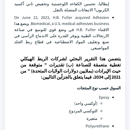
إيطاليا، تحسين الكفاءة اللوجستية وتخفيض ثاني أكسيد
الكربون؟ الانبعاثات المتصلة بالنقل.
On June 22, 2023, H.B. Fuller acquired Adhezion
Biomedical, a U.S. medical adhesives business. ويضع هذا
الاقتناء H.B. Fuller في وضع قوي للتوسع في صناعة
الارتحالات الطبية ويوفر القدرة على الاندماج الرأسي في
صنع وتغليف المواد الاصطناعية في قطاع ربط الجلد
المواضيعي.
يتضمن هذا التقرير البحثي لشركات الربط الهيكلي
تغطية متعمقة للصناعة (ب) تقديرات " متوقعة من
حيث الإيرادات (بملايين دولارات الولايات المتحدة) " من
2021 إلى 2034، فيما يتعلق بالجزأين التاليين:
السوق حسب نوع المنتجات
Epoxy
(أوكسي واحد)
التوكسي المزدوج
متغيرة
Polyurethane