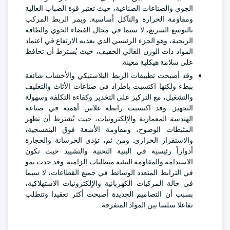
الجوي والصناعات الصناعية، حيث تعتبر قوة الضباب العالية
ومقاومة الحرارة والتآكل أساسية. ويمر الربط المركب
بالتوسع السريع، لا سيما في مجال الفضاء الجوي والطاقة
الريحية، وهو الجزء الرئيسي الذي يغذيه الارتفاع في اعتماد
المواد ذات الوزن العالي الخفيف، حيث يُشترط أن تحافظ
على سلامة هيكلية معينة.
وقد أصبحت تطبيقات الربط البلاستيكي والأخشاب شائعة
ببطء ولكنها اكتسبت باطراد في صناعات الأثاث والتغليف
والتشغيل، مع التركيز على التخدير وكفاءة التكلفة وسهولة
التجهيز. وقد اكتسبت رابطة غلاس أهمية في صناعة
الهندسة المعمارية والإلكترونيات، حيث يُشترط أن تظهر
المثبطات الوضوح، ومقاومة الأشعة فوق البنفسجية،
والاستقرار الحراري. ومن ثم، تؤدي الخرسانة والحجارة
أدواراً رئيسية في البنية التحتية والتشييد حيث تكون
الاستدامة والمقاومة البيئية متطلبات إلزامية. وقد حدث نمو
في الترابط المتعدد الوسائط في جميع القطاعات، لا سيما
في حالة المركبات الكهربائية والإلكترونيات الاستهلاكية،
بسبب أن التصاميم الجديدة أصبحت أكثر تعقيدا وتتطلب
تفاعلا سلسا بين المواد المتفرقة.