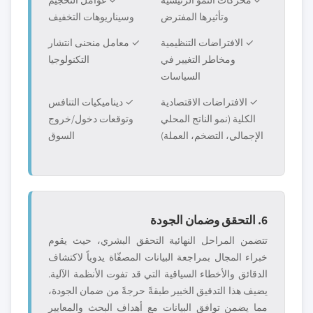
✓ محركات النمو الرئيسية
✓ عوامل التحجيم
وتأثيرها المفترض
وسيناريوهات التخفيف
✓ الافتراضات التنظيمية
✓ معامل منحنى انتشار
ومخاطر التغيير في
التكنولوجيا
السياسات
✓ الافتراضات الاقتصادية
✓ ديناميكيات التنافس
الكلية (نمو الناتج المحلي
وتوقعات دخول/خروج
الإجمالي، التضخم، العملة)
السوق
6. التحقق وضمان الجودة
تتضمن المراحل النهائية التحقق البشري، حيث يقوم
خبراء المجال بمراجعة البيانات المصفّاة يدوياً لاكتشاف
الدقائق والأخطاء السياقية التي قد تفوت الأنظمة الآلية.
يضيف هذا التدقيق الخبير طبقةً حرجةً من ضمان الجودة،
مما يضمن توافق البيانات مع أهداف البحث والمعايير