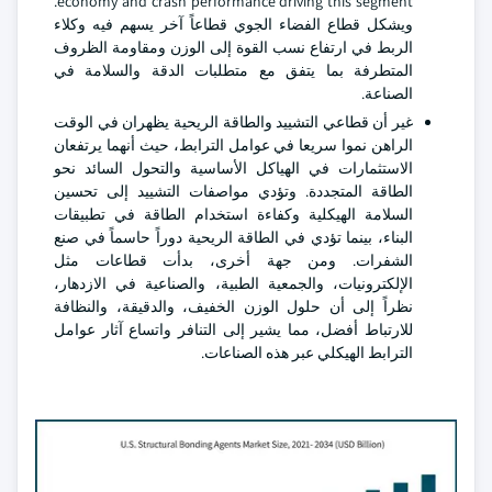
economy and crash performance driving this segment.
ويشكل قطاع الفضاء الجوي قطاعاً آخر يسهم فيه وكلاء
الربط في ارتفاع نسب القوة إلى الوزن ومقاومة الظروف
المتطرفة بما يتفق مع متطلبات الدقة والسلامة في
الصناعة.
غير أن قطاعي التشييد والطاقة الريحية يظهران في الوقت
الراهن نموا سريعا في عوامل الترابط، حيث أنهما يرتفعان
الاستثمارات في الهياكل الأساسية والتحول السائد نحو
الطاقة المتجددة. وتؤدي مواصفات التشييد إلى تحسين
السلامة الهيكلية وكفاءة استخدام الطاقة في تطبيقات
البناء، بينما تؤدي في الطاقة الريحية دوراً حاسماً في صنع
الشفرات. ومن جهة أخرى، بدأت قطاعات مثل
الإلكترونيات، والجمعية الطبية، والصناعية في الازدهار،
نظراً إلى أن حلول الوزن الخفيف، والدقيقة، والنظافة
للارتباط أفضل، مما يشير إلى التنافر واتساع آثار عوامل
الترابط الهيكلي عبر هذه الصناعات.