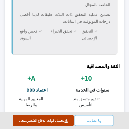
الخاصة بالمجال.
تضمن عملية التحقق ذات الثلاث طبقات لدينا أقصى
درجات الموثوقية في البيانات:
✓ التحقق
✓ تحقق الخبراء
✓ فحص واقع
الإحصائي
السوق
الثقة والمصداقية
A+
10+
سنوات في الخدمة
اعتماد BBB
تقديم متسق منذ
المعايير المهنية
التأسيس
والرضا
150+
ISO
اتصل بنا
تحميل قوات الدفاع الشعبي مجانا
جودة معتمدة
محللو الأبحاث