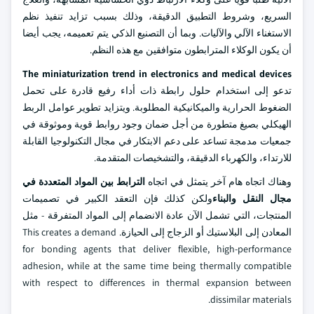
السريع، وشروط التطبيق الدقيقة، وذلك بسبب تزايد تنفيذ نظم
الاستغناء الآلي والآليات. وبما أن التصنيع الذكي يتم تعميمه، يجب أيضا
أن يكون الوكلاء المترابطون متوافقين مع هذه النظم.
The miniaturization trend in electronics and medical devices
تدعو إلى استخدام حلول رابطة ذات أداء رفيع قادرة على تحمل
الضغوط الحرارية والميكانيكية المطلوبة. ويتزايد تطوير عوامل الربط
الهيكلي بصيغ متطورة من أجل ضمان وجود روابط قوية وموثوقة في
جمعيات مدمجة تساعد على دعم الابتكار في مجال التكنولوجيا القابلة
للارتداء، والكهرباء الدقيقة، والتشخيصات المتقدمة.
وهناك اتجاه هام آخر يتمثل في اتجاه
الترابط بين المواد المتعددة
في
مجال النقل والبناء
ولكن كذلك فإن التعقد الكبير في تصميمات
المنتجات، التي تشمل الآن عادة الانضمام إلى المواد المتفرقة - مثل
المعادن إلى البلاستيك أو الزجاج إلى الحيازة. This creates a demand
for bonding agents that deliver flexible, high-performance
adhesion, while at the same time being thermally compatible
with respect to differences in thermal expansion between
dissimilar materials.