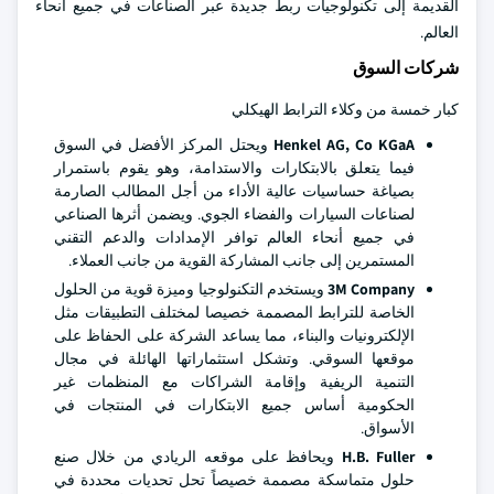
القديمة إلى تكنولوجيات ربط جديدة عبر الصناعات في جميع أنحاء
العالم.
شركات السوق
كبار خمسة من وكلاء الترابط الهيكلي
Henkel AG, Co KGaA
ويحتل المركز الأفضل في السوق
فيما يتعلق بالابتكارات والاستدامة، وهو يقوم باستمرار
بصياغة حساسيات عالية الأداء من أجل المطالب الصارمة
لصناعات السيارات والفضاء الجوي. ويضمن أثرها الصناعي
في جميع أنحاء العالم توافر الإمدادات والدعم التقني
المستمرين إلى جانب المشاركة القوية من جانب العملاء.
3M Company
ويستخدم التكنولوجيا وميزة قوية من الحلول
الخاصة للترابط المصممة خصيصا لمختلف التطبيقات مثل
الإلكترونيات والبناء، مما يساعد الشركة على الحفاظ على
موقعها السوقي. وتشكل استثماراتها الهائلة في مجال
التنمية الريفية وإقامة الشراكات مع المنظمات غير
الحكومية أساس جميع الابتكارات في المنتجات في
الأسواق.
H.B. Fuller
ويحافظ على موقعه الريادي من خلال صنع
حلول متماسكة مصممة خصيصاً تحل تحديات محددة في