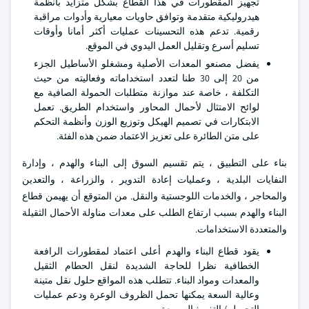
تجهيز المقطورات في هذا القطاع بشكل متزايد بأنظمة
هيدروليكية متقدمة وتوافق حاويات معيارية وأدوات مراقبة
رقمية. تدعم هذه التحسينات عمليات أكثر أمانا وأوقات
تسليم أسرع وتقليل العمل اليدوي في الموقع.
يفضل مصنعو المعدات الأصلية ومشغلو الأساطيل الجزء
من 20 إلى 30 طنا لتعدد استخداماته وفعاليته من حيث
التكلفة ، خاصة عند موازنة متطلبات الحمولة الصافية مع
لوائح الامتثال لأحمال المحاور واستخدام الطريق. تعمل
الابتكارات في تصميم الهيكل وتوزيع الوزن وأنظمة التحكم
على متن الطائرة على تعزيز الاعتماد ضمن هذه الفئة.
بناء على التطبيق ، يتم تقسيم السوق إلى البناء والهدم ، وإدارة
النفايات البلدية ، وعمليات إعادة التدوير ، والزراعة ، والتعدين
والمحاجر ، والخدمات اللوجستية والنقل. من المتوقع أن يهيمن قطاع
البناء والهدم بسبب ارتفاع الطلب على معدات مناولة الأحمال الثقيلة
والمتعددة الاستخدامات.
يقود قطاع البناء والهدم أعلى اعتماد لمقطورات الرافعة
الخطافية نظرا للحاجة الشديدة لنقل الحطام الثقيل
والمعدات ومواد البناء. تتطلب هذه المواقع حلول نقل متينة
وعالية السعة يمكنها تحمل الظروف الوعرة ودعم عمليات