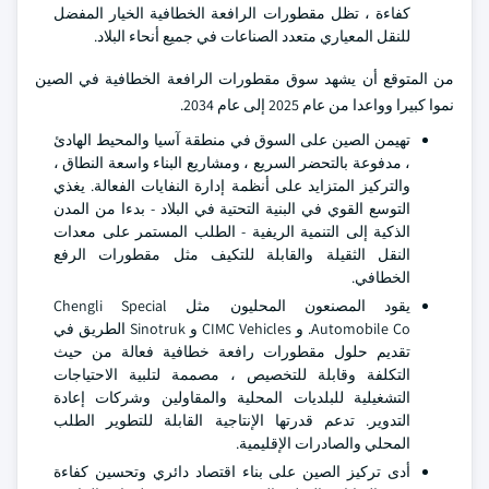
كفاءة ، تظل مقطورات الرافعة الخطافية الخيار المفضل
للنقل المعياري متعدد الصناعات في جميع أنحاء البلاد.
من المتوقع أن يشهد سوق مقطورات الرافعة الخطافية في الصين
نموا كبيرا وواعدا من عام 2025 إلى عام 2034.
تهيمن الصين على السوق في منطقة آسيا والمحيط الهادئ
، مدفوعة بالتحضر السريع ، ومشاريع البناء واسعة النطاق ،
والتركيز المتزايد على أنظمة إدارة النفايات الفعالة. يغذي
التوسع القوي في البنية التحتية في البلاد - بدءا من المدن
الذكية إلى التنمية الريفية - الطلب المستمر على معدات
النقل الثقيلة والقابلة للتكيف مثل مقطورات الرفع
الخطافي.
يقود المصنعون المحليون مثل Chengli Special
Automobile Co. و CIMC Vehicles و Sinotruk الطريق في
تقديم حلول مقطورات رافعة خطافية فعالة من حيث
التكلفة وقابلة للتخصيص ، مصممة لتلبية الاحتياجات
التشغيلية للبلديات المحلية والمقاولين وشركات إعادة
التدوير. تدعم قدرتها الإنتاجية القابلة للتطوير الطلب
المحلي والصادرات الإقليمية.
أدى تركيز الصين على بناء اقتصاد دائري وتحسين كفاءة