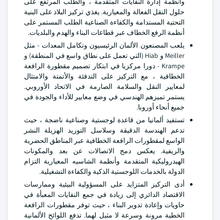
وأنظمة إدارة النفايات المتقدمة ، والطلب المرتفع على
حلول النقل الفعالة والمعيارية. يغذي تركيز البلاد على البنية
التحتية المستدامة والكفاءة الصناعية الطلب المستمر على
أنظمة الرفع الخطاف عبر قطاعات البناء والهدم والبلديات.
يلعب المصنعون الألمان الرئيسيون وتكامل المعدات - مثل
Meiller و Hiab (التي تعمل على نطاق واسع في المنطقة) و
Krampe - دورا مركزيا في ابتكار تصميم مقطورة الرافعة
الخطافية ، مع التركيز على التدفئة والأتمتة والامتثال
لمعايير النقل والسلامة الصارمة في الاتحاد الأوروبي.
يستمر تميزهم الهندسي في وضع معايير للأداء والجودة في
جميع أنحاء أوروبا.
تستفيد ألمانيا من قاعدة لوجستية وصناعية ناضجة ، حيث
تدعم الهندسة الدقيقة وسلاسل التوريد الهزيلة النشر
الواسع لمقطورات الرافعة الخطافية عبر المناطق الحضرية
والريفية. يعكس دمج الاتصالات عن بعد والمكونات
الهيدروليكية المتقدمة وأنظمة الشاسيه المعيارية التزام
الدولة بالخدمات اللوجستية الذكية والكفاءة التشغيلية.
أدى التركيز المتزايد على المسؤولية البيئية وممارسات
الاقتصاد الدائري إلى زيادة في جمع النفايات المعبأة في
حاويات وإعادة تدوير البناء ، حيث توفر مقطورات الرافعة
الخطية مرونة وسرعة لا مثيل لهما. تدفع اللوائح الألمانية