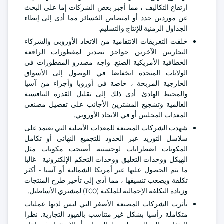
ارتفاع التكاليف ، مما أجبر بعض الشركات إما على البحث
عن موردين جدد أو امتصاص الخسائر مما أدى إلى إبطاء
الجداول الزمنية للإنتاج والتسليم.
خلقت التعريفات الانتقامية من الاتحاد الأوروبي والشركاء
التجاريين الآخرين حواجز تصدير لمقطورات الرافعة
الخطافية الأمريكية الصنع. واجه مصدرو المقطورات في
الولايات المتحدة انخفاضا في الوصول إلى الأسواق
الخارجية المربحة ، خاصة في أوروبا وأجزاء من آسيا
والمحيط الهادئ. أدى ذلك إلى تقليل القدرة التنافسية
العالمية وتشجيع المشترين الأجانب على تفضيل مصنعي
المعدات المحليين أو في الاتحاد الأوروبي.
شهدت الشركات المصنعة للمعدات الأصلية التي تعتمد على
سلاسل التوريد عبر الحدود للتجميع النهائي أو تكامل
المكونات اضطرابات لوجستية. أصبحت مكونات مثل
الهيكل ووحدات التعليق ووحدات التحكم الإلكترونية - غالبا
ما يتم الحصول عليها عبر أمريكا الشمالية أو آسيا - أكثر
تكلفة ويصعب تنسيقها ، مما أدى إلى تأخير طرح المنتجات
وزيادة التكلفة الإجمالية للملكية (TCO) لمشتري الأساطيل.
تأثرت الشركات المصنعة الأصغر التي ليس لديها عمليات
متكاملة رأسيا بشكل غير متناسب بالقيود التجارية. نظرا