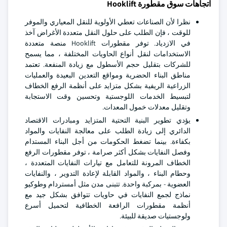
اتجاهات سوق مقطورة Hooklift
نظرا لأن الصناعات تعطي الأولوية للنقل المعياري والموفر
للوقت ، فإن الطلب على حلول النقل متعددة الأغراض آخذ
في الازدياد. توفر مقطورات Hooklift منصة متعددة
الاستخدامات لنقل أنواع الحاويات المختلفة ، مما يسمح
للشركات بتقليل حجم الأسطول مع زيادة المنفعة. تعتمد
مناطق البناء الحضرية ومواقع التعدين البعيدة والعمليات
الزراعية الريفية بشكل متزايد على أنظمة الرفع الخطاف
لتبسيط الخدمات اللوجستية وتحسين وقت الاستجابة
وتقليل معدلات خمول المعدات.
يؤدي تطوير البنية التحتية المتزايد ومبادرات الاقتصاد
الدائري إلى زيادة الطلب على معالجة النفايات والمواد
بكفاءة. بينما تضغط الحكومات من أجل البناء المستدام
وفصل النفايات بشكل أكثر صرامة ، توفر مقطورات الرفع
الخطاف المرونة للتعامل مع تيارات النفايات المتعددة ،
وحطام البناء ، والمواد القابلة لإعادة التدوير ، والنفايات
العضوية - بمركبة واحدة. تتبنى مدن مثل أمستردام وطوكيو
نماذج لجمع النفايات في حاويات تتوافق بشكل جيد مع
أنظمة مقطورات الرافعة الخطافية لتحميل أسرع
ولوجستيات صديقة للبيئة.