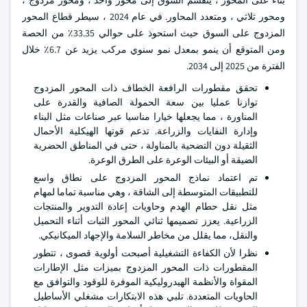
بناء على المحور ، ينقسم السوق إلى محور واحد ، ومحور مزدوج ،
ومحور ثلاثي ، ومتعدد المحاور. في عام 2024 ، سيطر قطاع المحور
المزدوج على السوق حيث استحوذ على حوالي 33.35٪ من الحصة
ومن المتوقع أن ينمو بمعدل نمو سنوي مركب يزيد عن 6.7٪ خلال
الفترة من 2025 إلى 2034.
تحقق مقطورات الرافعة الخطاف ذات المحور المزدوج
توازنا عمليا بين سعة الحمولة الصافية والقدرة على
المناورة ، مما يجعلها خيارا مناسبا عبر صناعات مثل البناء
وإدارة النفايات والزراعة. تدعم قوتها الهيكلية الأحمال
الثقيلة دون التضحية بالمناولة ، حتى في المناطق الحضرية
الضيقة أو البيئات الوعرة على الطرق الوعرة.
تم اعتماد نماذج المحور المزدوج على نطاق واسع
للتطبيقات المتوسطة إلى الشاقة ، وهي مناسبة تماما لمهام
مثل نقل حطام الهدم وحاويات إعادة التدوير والمنتجات
الزراعية. يعزز تصميمها ثنائي المحور الثبات أثناء التحميل
والنقل، مما يقلل من مخاطر السلامة والإجهاد الميكانيكي.
نظرا لأن الكفاءة التشغيلية أصبحت أولوية قصوى ، تتطور
المقطورات ذات المحور المزدوج بميزات مثل الإطارات
المقواة والأنظمة الهيدروليكية الموفرة للوقود والتوافق مع
الحاويات المتعددة. تلبي هذه الابتكارات مشغلي الأساطيل