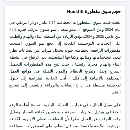
حجم سوق مقطورة Hooklift
بلغت قيمة سوق المقطورات الخطافية 1.94 مليار دولار أمريكي في
عام 2024 ومن المتوقع أن ينمو بمعدل نمو سنوي مركب قدره 5.9٪
بين عامي 2025 و 2034. تؤدي الزيادة في أنشطة البناء والهدم والطلب
على الخدمات اللوجستية الفعالة إلى دفع نمو السوق. أصبحت
مقطورات الرافعة الخطافية حيوية بشكل متزايد عبر الصناعات نظرا
لتعدد استخداماتها ومتانتها وكفاءتها التشغيلية. يعد الارتفاع في أنشطة
البناء والهدم محركا رئيسيا ، حيث تتيح هذه المقطورات التحميل
السريع ونقل وتفريغ الحطام والمواد الثقيلة في مواقع العمل
المختلفة. بالإضافة إلى ذلك ، أدت الحاجة المتزايدة إلى حلول
لوجستية مبسطة في إدارة النفايات والزراعة والتعدين إلى تسريع
التبني.
على سبيل المثال ، في عمليات النفايات البلدية ، تسمح أنظمة الرفع
الخطافي بتبديل الحاويات بسرعة ، وتحسين كفاءة المسار وتقليل
وقت التوقف عن العمل. نظرا لأن الصناعات تعطي الأولوية للكفاءة
من حيث التكلفة والاستدامة ، فإن الطلب على المقطورات المتوافقة