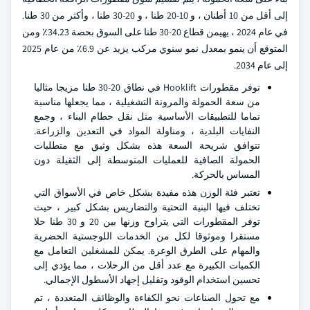
إلى أقل من 10 أطنان ، و 10-20 طنا ، و 20-30 طنا ، وأكثر من 30 طنا.
في عام 2024 ، يهيمن قطاع 20-30 طنا على السوق بحصة 34.23٪ ومن
المتوقع أن ينمو بمعدل نمو سنوي مركب يزيد عن 6.9٪ من عام 2025
إلى عام 2034.
توفر مقطورات Hooklift في نطاق 20-30 طنا مزيجا مثاليا
من سعة الحمولة والمرونة التشغيلية ، مما يجعلها مناسبة
تماما للتطبيقات الأساسية مثل نقل حطام البناء ، وجمع
النفايات البلدية ، ومناولة المواد في التعدين والزراعة.
تتوافق شريحة السعة هذه بشكل وثيق مع متطلبات
الحمولة الصافية للعمليات المتوسطة إلى الثقيلة دون
المساس بالحركة.
تعتبر فئة الوزن هذه مفيدة بشكل خاص في الأسواق التي
تختلف فيها البنية التحتية والتضاريس بشكل كبير ، حيث
توفر المقطورات التي يتراوح وزنها بين 20 و 30 طنا حلا
مستقرا وموثوقا لكل من الخدمات اللوجستية الحضرية
والمهام على الطرق الوعرة. يمكن للمشغلين التعامل مع
الكميات الكبيرة مع عدد أقل من الرحلات ، مما يؤدي إلى
تحسين استخدام الوقود وتقليل إجهاد الأسطول الإجمالي.
مع تحول الصناعات نحو الكفاءة والوظائف المتعددة ، تم