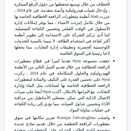
الخطاف من خلال توسيع محفظتها من حلول الرفع المبتكرة
، وإدخال تقنيات هيدروليكية وأتمتة متقدمة. في عام 2024 ،
عززت Hiab أنظمة مقطورات الرافعة الخطافية الخاصة بها
من خلال تكامل إنترنت الأشياء ، مما يوفر إمكانات إدارة
الأسطول في الوقت الفعلي وتحسين الكفاءة التشغيلية.
كما أدى تركيز الشركة على الاستدامة إلى تطوير أنظمة
أكثر كفاءة في استخدام الطاقة، لا سيما بالنسبة للخدمات
اللوجستية الحضرية وتطبيقات إدارة النفايات، مما يجعلها
لاعبا رئيسيا في السوق العالمية.
حققت مجموعة Hyva تقدما كبيرا في قطاع مقطورات
الرافعة الخطافية من خلال تقديم الجيل التالي من الأنظمة
الهيدروليكية والحلول المتكاملة. في عام 2024 ، ركزت
Hyva على تحسين القدرة على التكيف والمتانة لمقطورات
الرافعة الخطافية الخاصة بها لصناعات مثل البناء وإدارة
النفايات. مع التزامها بالابتكار، أكدت Hyva أيضا على ميزات
الاتصال الذكية التي تمكن مشغلي الأساطيل من مراقبة
الأداء وتحسين جداول الصيانة، مما يؤدي إلى زيادة الكفاءة
في عمليات مناولة المواد.
واصلت Krampe Fahrzeugbau تعزيز مكانتها في سوق
مقطورات الرافعة الخطفية من خلال تقديم نماذج جديدة
مصممة لتلبية الطلب المتزايد على المقطورات متعددة