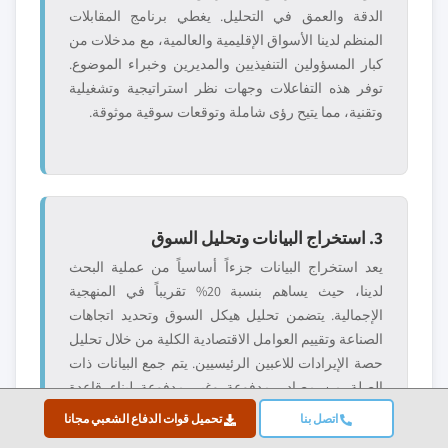
الدقة والعمق في التحليل. يغطي برنامج المقابلات
المنظم لدينا الأسواق الإقليمية والعالمية، مع مدخلات من
كبار المسؤولين التنفيذيين والمديرين وخبراء الموضوع.
توفر هذه التفاعلات وجهات نظر استراتيجية وتشغيلية
وتقنية، مما يتيح رؤى شاملة وتوقعات سوقية موثوقة.
3. استخراج البيانات وتحليل السوق
يعد استخراج البيانات جزءاً أساسياً من عملية البحث
لدينا، حيث يساهم بنسبة 20% تقريباً في المنهجية
الإجمالية. يتضمن تحليل هيكل السوق وتحديد اتجاهات
الصناعة وتقييم العوامل الاقتصادية الكلية من خلال تحليل
حصة الإيرادات للاعبين الرئيسيين. يتم جمع البيانات ذات
الصلة من مصادر مدفوعة وغير مدفوعة لبناء قاعدة
بيانات موثوقة. ثم يتم دمج هذه المعلومات لدعم البحث
اتصل بنا
تحميل قوات الدفاع الشعبي مجانا
الأولي وتحديد حجم السوق، مع التحقق من أصحاب