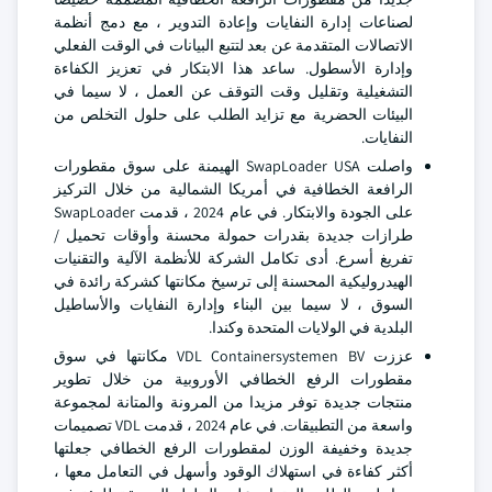
لصناعات إدارة النفايات وإعادة التدوير ، مع دمج أنظمة
الاتصالات المتقدمة عن بعد لتتبع البيانات في الوقت الفعلي
وإدارة الأسطول. ساعد هذا الابتكار في تعزيز الكفاءة
التشغيلية وتقليل وقت التوقف عن العمل ، لا سيما في
البيئات الحضرية مع تزايد الطلب على حلول التخلص من
النفايات.
واصلت SwapLoader USA الهيمنة على سوق مقطورات
الرافعة الخطافية في أمريكا الشمالية من خلال التركيز
على الجودة والابتكار. في عام 2024 ، قدمت SwapLoader
طرازات جديدة بقدرات حمولة محسنة وأوقات تحميل /
تفريغ أسرع. أدى تكامل الشركة للأنظمة الآلية والتقنيات
الهيدروليكية المحسنة إلى ترسيخ مكانتها كشركة رائدة في
السوق ، لا سيما بين البناء وإدارة النفايات والأساطيل
البلدية في الولايات المتحدة وكندا.
عززت VDL Containersystemen BV مكانتها في سوق
مقطورات الرفع الخطافي الأوروبية من خلال تطوير
منتجات جديدة توفر مزيدا من المرونة والمتانة لمجموعة
واسعة من التطبيقات. في عام 2024 ، قدمت VDL تصميمات
جديدة وخفيفة الوزن لمقطورات الرفع الخطافي جعلتها
أكثر كفاءة في استهلاك الوقود وأسهل في التعامل معها ،