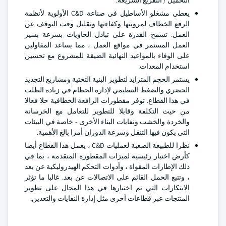
التحميل / التفريغ السريعة.
يعطي مشغلو الأساطيل في صناعة C&D الأولوية لأنظمة
الرفع الخطاف لمرونتها وكفاءتها وتقليل وقت التوقف عن
العمل. تسمح القدرة على تبادل الحاويات بسرعة بسير
العمل المستمر في مواقع العمل ، مما يساعد المقاولين
على الوفاء بالمواعيد النهائية الضيقة للمشروع مع تحسين
استخدام المعدات.
يستمر الحجم المتزايد لتطوير البنية التحتية ومشاريع التجديد
الحضري والضغط التنظيمي لإدارة الحطام في زيادة الطلب
في هذا القطاع. توفر مقطورات الرافعة الخطافية حلا فعالا
من حيث التكلفة وقابلا للتطوير للتعامل مع الخرسانة
والخردة والخشب ونفايات البناء الأخرى - خاصة في البيئات
التي يكون فيها التنقل وسرعة الدوران أمرا بالغ الأهمية.
نظرا للطبيعة الصعبة لعمليات C&D ، يعمل هذا القطاع أيضا
كأرض اختبار رئيسية لميزات المقطورة المتقدمة ، بما في
ذلك الإطارات المقواة ، وأدوات التحكم الهيدروليكية عن بعد
، وتتبع الحمل القائم على الاتصالات عن بعد. غالبا ما تؤثر
الابتكارات التي تم اختبارها في هذا المجال على تطوير
المنتجات عبر قطاعات أخرى مثل إدارة النفايات والتعدين.