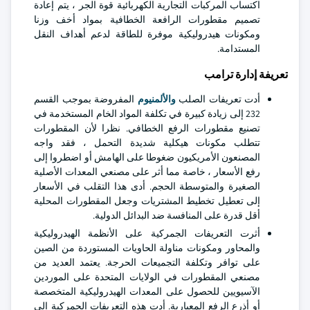
اكتساب المركبات التجارية الكهربائية قوة الجر ، يتم إعادة
تصميم مقطورات الرافعة الخطافية بمواد أخف وزنا
ومكونات هيدروليكية موفرة للطاقة لدعم أهداف النقل
المستدامة.
تعريفة إدارة ترامب
أدت تعريفات الصلب
والألمنيوم
المفروضة بموجب القسم
232 إلى زيادة كبيرة في تكلفة المواد الخام المستخدمة في
تصنيع مقطورات الرفع الخطافي. نظرا لأن المقطورات
تتطلب مكونات هيكلية شديدة التحمل ، فقد واجه
المصنعون الأمريكيون ضغوطا على الهامش أو اضطروا إلى
رفع الأسعار ، خاصة مما أثر على مصنعي المعدات الأصلية
الصغيرة والمتوسطة الحجم. أدى هذا التقلب في الأسعار
إلى تعطيل تخطيط المشتريات وجعل المقطورات المحلية
أقل قدرة على المنافسة ضد البدائل الدولية.
أثرت التعريفات الجمركية على الأنظمة الهيدروليكية
والمحاور ومكونات مناولة الحاويات المستوردة من الصين
على توافر وتكلفة التجميعات الحرجة. يعتمد العديد من
مصنعي المقطورات في الولايات المتحدة على الموردين
الآسيويين للحصول على المعدات الهيدروليكية المتخصصة
أو أذرع الرفع المعيارية. أدت هذه التعريفات الجمركية إلى