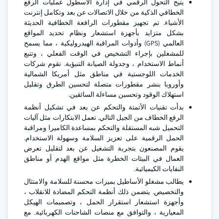
يتيح التحول الرقمي في إدارة الأسطول عمليات الرفع
الخطافي الذكية من خلال الاتصالات عن بعد وتكامل إنترنت
الأشياء. تم تجهيز مقطورات الرافعة الخطافية الحديثة
بشكل متزايد بأجهزة استشعار ونظام تحديد المواقع
العالمي (GPS) وأدوات المراقبة الهيدروليكية ، مما يسمح
للمشغلين بإجراء التشخيص في الوقت الفعلي ، وتتبع
أنماط الاستخدام ، وجدولة الصيانة التنبؤية. تقوم شركات
الخدمات اللوجستية في مناطق مثل أمريكا الشمالية
وأوروبا بنشر مقطورات متصلة لتحسين الطرق وتقليل
استهلاك الوقود وتحسين مساءلة السائقين.
بدأت تقنيات الأتمتة والتحكم عن بعد في تشكيل أنظمة
الرفع الخطاف من الجيل التالي. تعمل الابتكارات مثل آليات
التحميل شبه المستقلة والتحكم بمساعدة الكاميرا ومراقبة
الحمل الرقمية على تعزيز السلامة وسهولة الاستخدام.
يقوم المصنعون بتجربة التشغيل عن بعد لتقليل تعرض
العمال في البيئات الخطرة مثل مواقع الهدم أو مناطق
النفايات الكيميائية.
يطالب مشغلو الأساطيل بميزات محسنة للسلامة والامتثال
والتخصيص. يتضمن ذلك أنظمة التحكم المضادة للانقلاب ،
وأجهزة استشعار استقرار الحمل ، وتصميمات الهيكل
المعيارية ، والتوافق مع منصات الشاحنات الكهربائية. مع