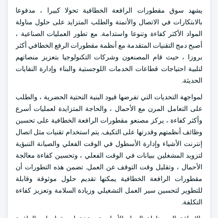
يشهد سوق مقطورات الرافعة الخطافية تحولا كبيرا ، مدفوعا
بالابتكارات في الاتصال والأتمتة والطلب المتزايد على حلول مناولة
المواد الأكثر كفاءة وتنوعا واستدامة. مع تطور العمليات الصناعية ،
أصبح دمج التقنيات المتقدمة مع أنظمة مقطورات الرفع الخطافي أكثر
بروزا ، حيث قام المصنعون وشركات التكنولوجيا بتعزيز منصاتهم
لتلبية احتياجات قطاعات الخدمات اللوجستية والبناء وإدارة النفايات
الحديثة.
لمواجهة التحديات التي تفرضها قيود البنية التحتية الحضرية ، والطلب
على التعامل المرن مع الأحمال ، والحاجة المتزايدة لعمليات أسرع
وأكثر كفاءة ، يركز مصنعو مقطورات الرافعة الخطافية على تحسين
وظائف أنظمتهم وقدرتها على التكيف. يتم استخدام تقنيات مثل اتصال
إنترنت الأشياء وإدارة الأسطول في الوقت الفعلي والصيانة التنبؤية
لتزويد المشغلين ببيانات في الوقت الفعلي ، وتحسين كفاءة معالجة
الأحمال ، وتقليل وقت التوقف عن العمل. تضمن هذه التطورات أن
مقطورات الرافعة الخطافية يمكنها تقديم حلول موثوقة وقابلة
للتطوير لتحسين سير العمل التشغيلي وزيادة السلامة وتعزيز كفاءة
التكلفة.