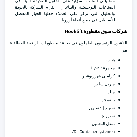
مما يلبي الطلب المتزايد على الحلول الصديقة للبيئة في
الصناعات اللوجستية والبناء. إن التزام الشركة بالجودة
والحلول التي تركز على العملاء جعلها الخيار المفضل
للأساطيل في جميع أنحاء أوروبا.
شركات سوق مقطورة Hooklift
اللاعبون الرئيسيون العاملون في صناعة مقطورات الرافعة الخطافية
هم:
هياب
مجموعة Hyva
كرامبي فهرزيوغباو
ماريل ساس
ميلر
بالفينجر
ستيلر إندستريز
سترونجا
مبدل التحميل
VDL Containersystemen