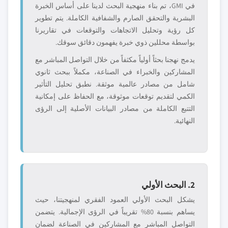
في GMI، تم بناء منهجية البحث لدينا على أساس الخبرة
البشرية والتحقق الصارم والشفافية الكاملة. يتم تطوير
كل رؤية وتحليل الاتجاهات والتوقعات في تقاريرنا
بواسطة محللين ذوي خبرة يفهمون دقائق سوقك.
يدمج نهجنا بحثاً أولياً مكثفاً من خلال التواصل المباشر مع
المشاركين والخبراء في الصناعة، مكملاً ببحث ثانوي
شامل من مصادر عالمية موثقة. نطبق تحليل التأثير
الكمي لتقديم توقعات موثوقة، مع الحفاظ على إمكانية
التتبع الكاملة من مصادر البيانات الأصلية إلى الرؤى
النهائية.
2. البحث الأولي
يشكل البحث الأولي العمود الفقري لمنهجيتنا، حيث
يساهم بنسبة 80% تقريباً في الرؤى الإجمالية. يتضمن
التواصل المباشر مع المشاركين في الصناعة لضمان