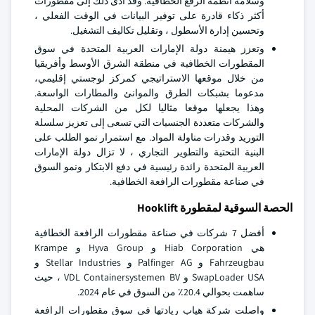
وسلامة أنظمة الرفع الخطافية. وقد أدى ذلك إلى مقطورات
أكثر ذكاء قادرة على توفير البيانات في الوقت الفعلي ،
وتحسين إدارة الأسطول ، وتقليل تكاليف التشغيل.
وتعزز هيمنة دولة الإمارات العربية المتحدة في سوق
المقطورات الخطافية في منطقة الشرق الأوسط وأفريقيا
من خلال موقعها الاستراتيجي كمركز لوجستي إقليمي،
مدعوما بشبكات الطرق والموانئ والمطارات الواسعة.
وهذا يجعلها موقعا مثاليا لكل من الشركات المحلية
والشركات متعددة الجنسيات التي تسعى إلى تعزيز سلسلة
التوريد وقدرات مناولة المواد. مع استمرار نمو الطلب على
البنية التحتية والتطوير التجاري ، لا تزال دولة الإمارات
العربية المتحدة رائدة رئيسية في دفع الابتكار ونمو السوق
في صناعة مقطورات الرافعة الخطافية.
الحصة السوقية لمقطورة Hooklift
أفضل 7 شركات في صناعة مقطورات الرافعة الخطافية
هي Hiab Corporation و Hyva Group و Krampe
Fahrzeugbau و Palfinger AG و Stellar Industries و
SwapLoader USA و VDL Containersystemen BV ، حيث
ساهمت بحوالي 20.4٪ من السوق في عام 2024.
واصلت شركة هياب ريادتها في سوق مقطورات الرافعة