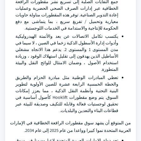
جمع النفايات الصلبة إلى تسريع نشر مقطورات الرافعة
الخطافية عبر إدارات الصرف الصحي الحضرية وعمليات
إعادة التدوير الصناعية. توفر هذه المقطورات مناولة حاويات
معيارية وتحميل / تفريغ سريع ، بما يتماشى مع دفع
الحكومة للإنتاجية والاستدامة في الخدمات اللوجستية.
يكتسب تكامل الاتصالات عن بعد والأتمتة الهيدروليكية
وأدوات إدارة الأسطول الذكية زخما في الصين ، لا سيما في
مدن المستوى 1 والمستوى 2. يدعم هذا الاتجاه مشغلي
الأساطيل الذين يهدفون إلى تقليل استهلاك الوقود ، وزيادة
استخدام الأصول ، وضمان الامتثال للوائح النقل والبيئة
المتطورة.
تعطي المبادرات الوطنية مثل مبادرة الحزام والطريق
والخطة الخمسية الرابعة عشرة للصين الأولوية لتطوير
البنية التحتية وأنظمة النقل الذكية ، مما يعزز إمكانات
السوق. يتم وضع مقطورات Hooklift كأصول أساسية في
تحقيق لوجستيات فعالة وقابلة للتكيف وصديقة للبيئة عبر
قطاعات البناء والتعدين والبلديات.
من المتوقع أن يشهد سوق مقطورات الرافعة الخطافية في الإمارات
العربية المتحدة نموا كبيرا وواعدا من عام 2025 إلى عام 2034.
تعد دولة الإمارات العربية المتحدة لاعبا مهيمنا في سوق