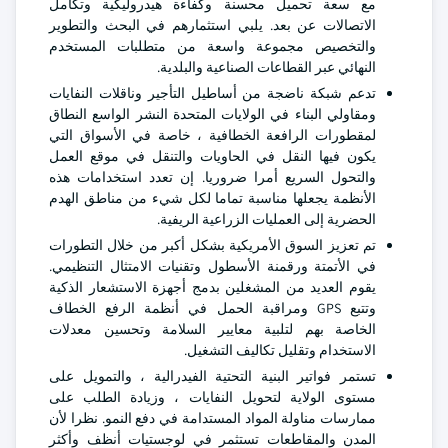
مع سعة تحميل محسنة وكفاءة هيدروليكية وتكامل
الاتصالات عن بعد. يلبي استثمارهم في البحث والتطوير
والتخصيص مجموعة واسعة من متطلبات المستخدم
النهائي عبر القطاعات الصناعية والبلدية.
تدعم شبكة ناضجة من أساطيل التأجير وناقلات النفايات
ومقاولي البناء في الولايات المتحدة النشر الواسع النطاق
لمقطورات الرافعة الخطافية ، خاصة في الأسواق التي
يكون فيها النقل في الحاويات والتنقل في موقع العمل
والتحول السريع أمرا ضروريا. إن تعدد استخدامات هذه
الأنظمة يجعلها مناسبة تماما لكل شيء من مناطق الهدم
الحضرية إلى العمليات الزراعية الريفية.
تم تعزيز السوق الأمريكية بشكل أكبر من خلال التطورات
في الأتمتة ورقمنة الأسطول وتقنيات الامتثال التنظيمي.
يقوم العديد من المشغلين بدمج أجهزة الاستشعار الذكية
وتتبع GPS ومراقبة الحمل في أنظمة الرفع الخطاف
الخاصة بهم لتلبية معايير السلامة وتحسين معدلات
الاستخدام وتقليل تكاليف التشغيل.
تستمر فواتير البنية التحتية الفيدرالية ، والتمويل على
مستوى الولاية لتحويل النفايات ، وزيادة الطلب على
ممارسات مناولة المواد المستدامة في دفع النمو. نظرا لأن
المدن والمقاطعات تستثمر في لوجستيات أنظف وأكثر