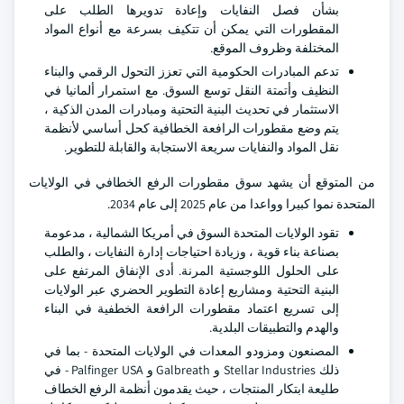
بشأن فصل النفايات وإعادة تدويرها الطلب على
المقطورات التي يمكن أن تتكيف بسرعة مع أنواع المواد
المختلفة وظروف الموقع.
تدعم المبادرات الحكومية التي تعزز التحول الرقمي والبناء
النظيف وأتمتة النقل توسع السوق. مع استمرار ألمانيا في
الاستثمار في تحديث البنية التحتية ومبادرات المدن الذكية ،
يتم وضع مقطورات الرافعة الخطافية كحل أساسي لأنظمة
نقل المواد والنفايات سريعة الاستجابة والقابلة للتطوير.
من المتوقع أن يشهد سوق مقطورات الرفع الخطافي في الولايات
المتحدة نموا كبيرا وواعدا من عام 2025 إلى عام 2034.
تقود الولايات المتحدة السوق في أمريكا الشمالية ، مدعومة
بصناعة بناء قوية ، وزيادة احتياجات إدارة النفايات ، والطلب
على الحلول اللوجستية المرنة. أدى الإنفاق المرتفع على
البنية التحتية ومشاريع إعادة التطوير الحضري عبر الولايات
إلى تسريع اعتماد مقطورات الرافعة الخطفية في البناء
والهدم والتطبيقات البلدية.
المصنعون ومزودو المعدات في الولايات المتحدة - بما في
ذلك Stellar Industries و Galbreath و Palfinger USA - في
طليعة ابتكار المنتجات ، حيث يقدمون أنظمة الرفع الخطاف