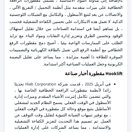
بالإضافة إلى مناولة المواد الأساسية ، تشتمل مقطورات الرافعة
الخطافية على ميزات متقدمة مثل أنظمة التحميل / التفريغ الآلي ،
والاتصالات عن بعد لتتبع الأسطول ، والتكامل مع الشبكات اللوجستية
الذكية. لا تعمل هذه الابتكارات على تحسين الكفاءة التشغيلية فحسب
، بل تساهم أيضا في استدامة الصناعات من خلال تقليل استهلاك
الوقود وتحسين الطرق وتعزيز إدارة النفايات ومواد البناء. مع تزايد
الطلب على الممارسات الواعية بيئيا ، أصبح دمج مقطورات الرفع
الخطافي مع أنظمة الرفع التي تعمل بالطاقة الكهربائية والتصميمات
الموفرة للطاقة ذا أهمية متزايدة ، مما يساعد على تقليل البصمة
الكربونية وجعل العمليات الصناعية أكثر استدامة.
Hooklift مقطورة أخبار صناعة
في أبريل 2025 ، قدمت شركة Hiab Corporation تحديثا
رائدا لأنظمة مقطورات الرافعة الخطافية الخاصة بها ،
والتي تتضمن تكامل إنترنت الأشياء المتقدم وميزات إدارة
الأسطول في الوقت الفعلي. يسمح النظام الجديد لمشغلي
الأساطيل بتتبع موقع وحالة كل مقطورة في الوقت الفعلي
، مع توفير تنبيهات الصيانة التنبؤية لتقليل وقت التوقف عن
العمل. تم تصميم هذا التحديث لتعزيز الكفاءة التشغيلية
والاستدامة ، مما يساعد الشركات على إدارة العمليات