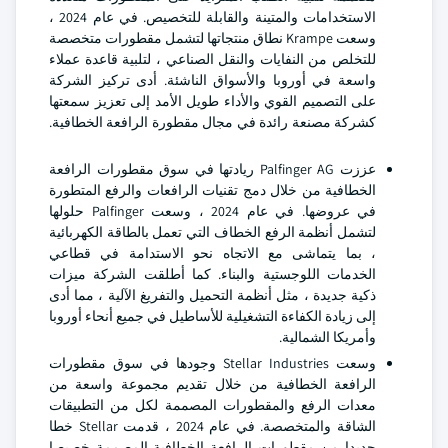
الاستخدامات والمتينة والقابلة للتخصيص. في عام 2024 ،
وسعت Krampe نطاق منتجاتها لتشمل مقطورات متخصصة
للتخلص من النفايات والنقل الصناعي ، لتلبية قاعدة عملاء
واسعة في أوروبا والأسواق الناشئة. أدى تركيز الشركة
على التصميم القوي والأداء طويل الأمد إلى تعزيز سمعتها
كشركة مصنعة رائدة في مجال مقطورة الرافعة الخطافية.
عززت Palfinger AG ريادتها في سوق مقطورات الرافعة
الخطافية من خلال دمج تقنيات الرافعات والرفع المتطورة
في عروضها. في عام 2024 ، وسعت Palfinger حلولها
لتشمل أنظمة الرفع الخطاف التي تعمل بالطاقة الكهربائية
، بما يتماشى مع الاتجاه نحو الاستدامة في قطاعي
الخدمات اللوجستية والبناء. كما أطلقت الشركة ميزات
ذكية جديدة ، مثل أنظمة التحميل والتفريغ الآلية ، مما أدى
إلى زيادة الكفاءة التشغيلية للأساطيل في جميع أنحاء أوروبا
وأمريكا الشمالية.
وسعت Stellar Industries وجودها في سوق مقطورات
الرافعة الخطافية من خلال تقديم مجموعة واسعة من
معدات الرفع والمقطورات المصممة لكل من التطبيقات
الشاقة والمتخصصة. في عام 2024 ، قدمت Stellar خطا
جديدا من مقطورات الرافعة الخطافية المصممة خصيصا