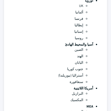
أوروبا
UK
ألمانيا
فرنسا
إيطاليا
إسبانيا
روسيا
آسيا والمحيط الهادئ
الصين
الهند
اليابان
جنوب كوريا
أستراليا (نيوزيلندا)
سنغافورة
أمريكا اللاتينية
البرازيل
المكسيك
MEA