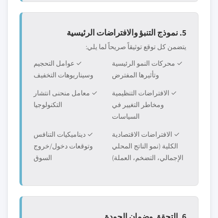
5. نموذج التنبؤ والافتراضات الرئيسية
يتضمن كل توقع توثيقاً صريحاً لما يلي:
✓ محركات النمو الرئيسية
✓ عوامل التحجيم
وتأثيرها المفترض
وسيناريوهات التخفيف
✓ الافتراضات التنظيمية
✓ معامل منحنى انتشار
ومخاطر التغيير في
التكنولوجيا
السياسات
✓ الافتراضات الاقتصادية
✓ ديناميكيات التنافس
الكلية (نمو الناتج المحلي
وتوقعات دخول/خروج
الإجمالي، التضخم، العملة)
السوق
6. التحقق وضمان الجودة