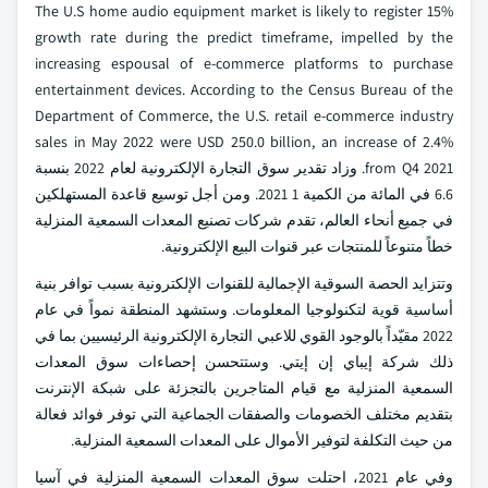
The U.S home audio equipment market is likely to register 15%
growth rate during the predict timeframe, impelled by the
increasing espousal of e-commerce platforms to purchase
entertainment devices. According to the Census Bureau of the
Department of Commerce, the U.S. retail e-commerce industry
sales in May 2022 were USD 250.0 billion, an increase of 2.4%
from Q4 2021. وزاد تقدير سوق التجارة الإلكترونية لعام 2022 بنسبة
6.6 في المائة من الكمية 1 2021. ومن أجل توسيع قاعدة المستهلكين
في جميع أنحاء العالم، تقدم شركات تصنيع المعدات السمعية المنزلية
خطاً متنوعاً للمنتجات عبر قنوات البيع الإلكترونية.
وتتزايد الحصة السوقية الإجمالية للقنوات الإلكترونية بسبب توافر بنية
أساسية قوية لتكنولوجيا المعلومات. وستشهد المنطقة نمواً في عام
2022 مقيّداً بالوجود القوي للاعبي التجارة الإلكترونية الرئيسيين بما في
ذلك شركة إيباي إن إيتي. وستتحسن إحصاءات سوق المعدات
السمعية المنزلية مع قيام المتاجرين بالتجزئة على شبكة الإنترنت
بتقديم مختلف الخصومات والصفقات الجماعية التي توفر فوائد فعالة
من حيث التكلفة لتوفير الأموال على المعدات السمعية المنزلية.
وفي عام 2021، احتلت سوق المعدات السمعية المنزلية في آسيا