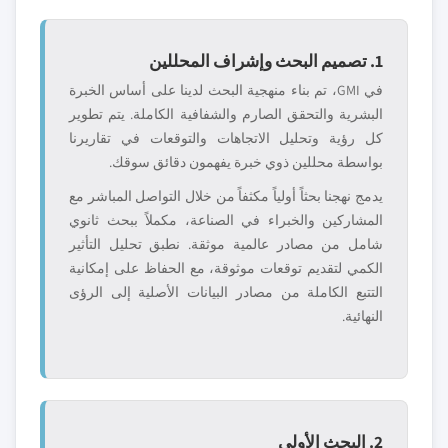
1. تصميم البحث وإشراف المحللين
في GMI، تم بناء منهجية البحث لدينا على أساس الخبرة
البشرية والتحقق الصارم والشفافية الكاملة. يتم تطوير
كل رؤية وتحليل الاتجاهات والتوقعات في تقاريرنا
بواسطة محللين ذوي خبرة يفهمون دقائق سوقك.
يدمج نهجنا بحثاً أولياً مكثفاً من خلال التواصل المباشر مع
المشاركين والخبراء في الصناعة، مكملاً ببحث ثانوي
شامل من مصادر عالمية موثقة. نطبق تحليل التأثير
الكمي لتقديم توقعات موثوقة، مع الحفاظ على إمكانية
التتبع الكاملة من مصادر البيانات الأصلية إلى الرؤى
النهائية.
2. البحث الأولي