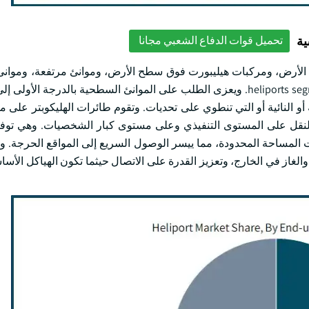
ية
تحميل قوات الدفاع الشعبي مجانا
heliports segment dominated the market with a share of around 35% in 2023. ويعزى الطلب على الموانئ السطحية بالدر
و النائية أو التي تنطوي على تحديات. وتقوم طائرات الهليكوبتر عل
 والنقل على المستوى التنفيذي وعلى مستوى كبار الشخصيات. وهي توف
ت المساحة المحدودة، مما ييسر الوصول السريع إلى المواقع الحرجة. وب
لغاز في الخارج، وتعزيز القدرة على الاتصال حيثما تكون الهياكل الأساس