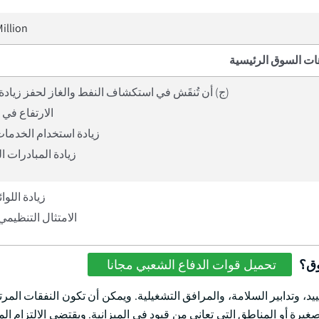
illion
ات السوق الرئيسية
(ج) أن تُنقَش في استكشاف النفط والغاز لحفز زيادة
الارتفاع في 
زيادة استخدام الخدمات
زيادة المبادرات ا
زيادة اللوائ
الامتثال التنظيمي
وق؟
تحميل قوات الدفاع الشعبي مجانا
ييد، وتدابير السلامة، والمرافق التشغيلية. ويمكن أن تكون النفقات الم
صغيرة أو المناطق التي تعاني من قيود في الميزانية. ويقتضي الالتزام ال