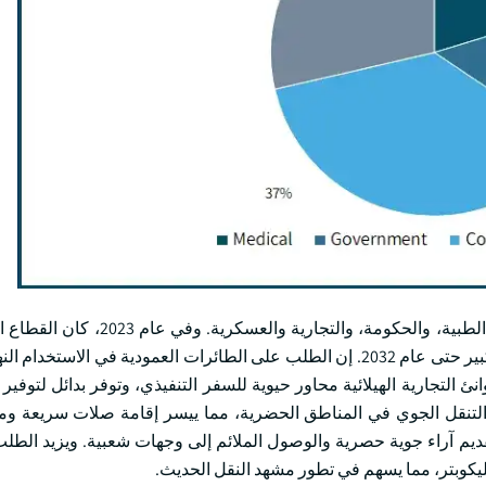
واستناداً إلى الاستخدام النهائي، تصنف سوق هيليبورت في المجالات الطبية، والح
حصة في السوق تبلغ نحو 37 في المائة، ومن المتوقع أن ينمو بشكل كبير حتى عام 2032. إن الطلب على الطائرات العمودية في
 التجارية الهيلائية محاور حيوية للسفر التنفيذي، وتوفر بدائل لتوفير 
ت التنقل الجوي في المناطق الحضرية، مما ييسر إقامة صلات سريعة و
ديم آراء جوية حصرية والوصول الملائم إلى وجهات شعبية. ويزيد الطل
يكوبتر، مما يسهم في تطور مشهد النقل الحديث.