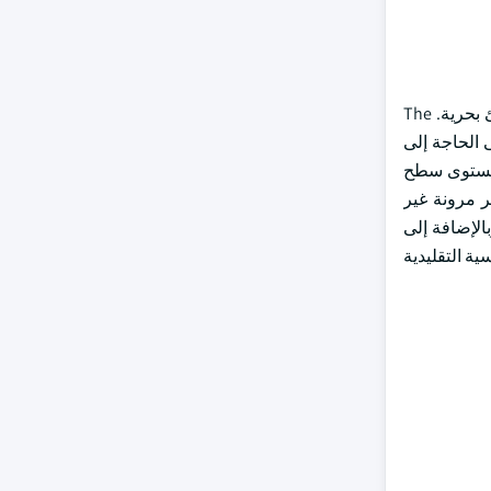
واستناداً إلى هذا النوع، تنقسم السوق إلى موانئ على مستوى سطح الأرض، ومركبات هيليبورت فوق سطح الأرض، وموانئ مرتفعة، وموانئ بحرية. The
جة الأولى إلى الحاجة إلى
ى مستوى سطح
ر مرونة غير
الإضافة إلى
ية التقليدية