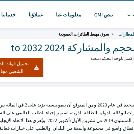
ة
نبض GMI
معلومات عنا
عملاؤنا
خدماتنا
ا
للمطارات
سوق مهبط الطائرات العمودية
مشاركة 2024 to 2032
تحميل قوات الد
الشعبي مجان
ديرات الوكالة الدولية للطاقة الذرية، استمر إحياء الطلب العالمي على ال
في إحراز تقدم منذ حزيران/يونيه 2021، حيث حقق 74.2 في المائة من المستوى 2019 في تشرين الأول/أكت
ى نطاق واسع في مجموعة واسعة من البلدان. والطلب على خيارات فعال