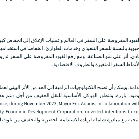
بورتات حيث أدت القيود المفروضة على السفر في العالم وعمليات الإغلاق إلى انخفاض 
حيوية بالنسبة للسفر التنفيذي وخدمات الطوارئ، انخفاضا في استخدامها خ
دي، أثر على نمو الصناعة. ومع رفع القيود المفروضة على السفر تدريجي
 لأنماط السفر المتغيرة والظروف الاقتصادية.
مة. ويمكن أن تصبح التكنولوجيات الرامية إلى الحد من الأثر البيئي لعم
لوقود، بارزة. وتتطور الهياكل الأساسية للنقل الخفيف من أجل دعم هذ
مع جهود الصناعة الأوسع نطاقا لتعزيز الاستدامة البيئية. ing November 2023, Mayor Eric Adams, in collaboration with the
ty Economic Development Corporation, unveiled intentions to c
facil. وتتسق هذه الخطوة الاستراتيجية مع مبادرة شاملة لزيادة الاستدامة الحضرية والتخفيف من 