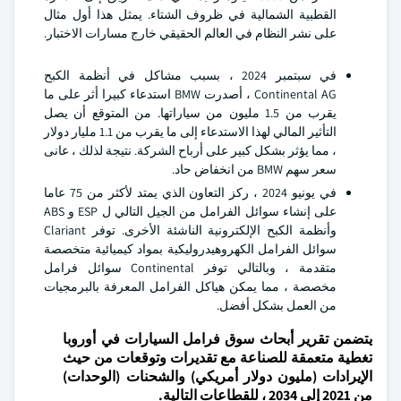
القطبية الشمالية في ظروف الشتاء. يمثل هذا أول مثال
على نشر النظام في العالم الحقيقي خارج مسارات الاختبار.
في سبتمبر 2024 ، بسبب مشاكل في أنظمة الكبح
Continental AG ، أصدرت BMW استدعاء كبيرا أثر على ما
يقرب من 1.5 مليون من سياراتها. من المتوقع أن يصل
التأثير المالي لهذا الاستدعاء إلى ما يقرب من 1.1 مليار دولار
، مما يؤثر بشكل كبير على أرباح الشركة. نتيجة لذلك ، عانى
سعر سهم BMW من انخفاض حاد.
في يونيو 2024 ، ركز التعاون الذي يمتد لأكثر من 75 عاما
على إنشاء سوائل الفرامل من الجيل التالي ل ESP و ABS
وأنظمة الكبح الإلكترونية الناشئة الأخرى. توفر Clariant
سوائل الفرامل الكهروهيدروليكية بمواد كيميائية متخصصة
متقدمة ، وبالتالي توفر Continental سوائل فرامل
مخصصة ، مما يمكن هياكل الفرامل المعرفة بالبرمجيات
من العمل بشكل أفضل.
يتضمن تقرير أبحاث سوق فرامل السيارات في أوروبا
تغطية متعمقة للصناعة مع تقديرات وتوقعات من حيث
الإيرادات (مليون دولار أمريكي) والشحنات (الوحدات)
من 2021 إلى 2034 ، للقطاعات التالية.