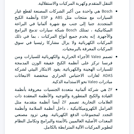
التنقل المتقدم وكهربة المركبات والاستقلالية.
Bosch هي واحدة من أكبر الشركات المصنعة لقطع غيار
السيارات مع منتجات مثل ABS و ESP وأنظمة الكبح
المتجددة. جنبا إلى جنب مع شهرة ألمانيا في البراعة
الميكانيكية ، تمتلك Bosch شبكة سيارات تدمج البرامج
والأجهزة. إنه يخدم جميع أنواع المركبات ، بما في ذلك
المركبات الكهربائية ولا يزال مشاركا رئيسيا في سوق
المركبات المعرفة بالبرمجيات.
تصمم Valeo الأجزاء الحرارية والكهربائية للسيارات ومن
فرنسا تركز على أنظمة الكبح خفيفة الوزن المدمجة
للسيارات الهجينة والكهربائية. يقود الابتكار البيئي لشركة
ADAS لغازات الاحتباس الحراري منخفضة الانبعاثات
مبادرات Valeo نحو الاستدامة الذكية.
ZF هي شركة ألمانية متعددة الجنسيات معروفة بأنظمة
القيادة والكبح المتطورة والتوجيه والأنظمة المعقدة ذات
العلامات التجارية. تصمم ZF أيضا أنظمة متقدمة مثل
الفرامل الكهروميكانيكية ، داخل أنظمة السلامة وأنظمة
التجدد لمجموعات الدفع الكهربائية. وهي تزود مصنعي
المعدات الأصلية العالميين بالأتمتة والبرامج وتكامل النظام
لتطوير المركبات الآلية المترابطة بالكامل.