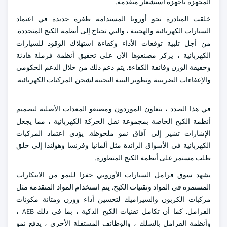
المجهزة بأجهزة استشعار متقدمة.
خلقت المبادرة نحو أوروبا المستدامة طفرة جديدة في اعتماد
السيارات الكهربائية والهجينة ، والتي تحتاج إلى أنظمة الكبح المتجددة.
من أجل تلبية توقعات الأداء وكفاءة استهلاك الوقود للسيارات
الكهربائية ، يركز مصنعوها الآن على تحقيق أنظمة فرملة هادئة
وخفيفة الوزن وفائقة الكفاءة. يتم دعم ذلك من خلال الدعم الحكومي
والإعفاءات الضريبية وتطوير البنية التحتية لشحن المركبات الكهربائية.
في هذا الصدد ، يتعاون الموردون ومصنعو المعدات الأصلية لتصميم
أنظمة الكبح الخاصة بمجموعة نقل الحركة الكهربائية ، مما يجعل
الإشارات تشير إلى آفاق نمو ملحوظة. يؤدي اعتماد المركبات
الكهربائية في الأسواق الرائدة مثل ألمانيا وفرنسا وهولندا إلى خلق
طلب مستمر على أنظمة الكبح المتطورة.
يشهد سوق فرامل السيارات الأوروبي حفزا للنمو من الابتكارات
المستمرة في المواد وتقنيات الكبح. يتم استخدام المواد المتقدمة مثل
مركبات الكربون والسيراميك لتحسين أداء ووزن ومتانة مكونات
الفرامل. كما أن تكامل تقنيات الكبح الذكية ، بما في ذلك AEB ،
وأنظمة الفرامل بالسلك ، والوظائف المستقلة الأخرى ، يدفع نمو