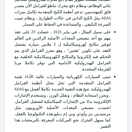
ثنائي الوظائف ونظام دفع محرك تباطؤ للفرامل الآن مصدر
قلق للمهندسين. تدعم أنظمة الكبح المتقدمة تكامل ميزات
ADAS مثل الكبح الذاتي في حالات الطوارئ ، ونظام تثبيت
السرعة التكيفي ، والمساعدة في الحفاظ على المسار.
على سبيل المثال ، في يناير 2025 ، حصلت ZF على عقد
مهم مع أحد مصنعي المعدات الأصلية الرائدين في العالم
لتوفير مكابح كهروميكانيكية ل 5 ملايين سيارة. يشتمل
العقد على تكوين "هجين" ، وهو معزز الفرامل الذي يتم
التحكم فيه إلكترونيا والمكابح الكهروميكانيكية الخلفية مع
الفرامل الهيدروليكية الأمامية التي توفر تكاملا مرنا
للفرملة المتجددة.
تتبنى السيارات الكهربائية والسيارات عالية الأداء تقنية
الفرامل المتقدمة التي تحل محل أنظمة الفرامل
الهيدروليكية. تتيح هذه التقنية الجديدة تكاملا أفضل مع ADAS
، وتعزز استجابة النظام ، وتقلل الوزن ، وتستخدم الإشارات
الإلكترونية بدلا من الإشارات الميكانيكية لتشغيل الفرامل.
اعتمدت مصنعي المعدات الأصلية الأوروبيون مثل
مرسيدس بنز وأودي وبي إم دبليو هذه التكنولوجيا بالفعل.
كما يسهل التحرك نحو المركبات المعرفة بالبرمجيات هذا
التغيير.