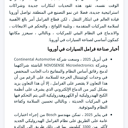
الوقت نفسه، تقود هذه التحديات ابتكارات جديدة وشراكات
استراتيجية جديدة، فضلا عن نمو التصنيع في المنطقة. تواصل أوروبا
قيادة العالم في ابتكار التنقل ، لكن قطاع الفرامل أمر بالغ الأهمية
لسلامة المركبات المتقدمة ، وتلبية اللوائح ، والتحكم في الانبعاثات ،
والاندماج في النظام البيئي للمركبات ، وبالتالي ، سيعزز مكانتها
كمكون أساسي لصناعة السيارات في أوروبا.
أخبار صناعة فرامل السيارات في أوروبا
في أبريل 2025 ، وسعت شركة Continental Automotive
وشركة NOVOSENSE Microelectronics الناشئة شراكتهما
لدمج رقائق أساس النظام والمفاتيح ذات الجانب المنخفض
في وحدات كونتيننتال الحرجة للسلامة. على الرغم من أن
هذا التعاون لا يقتصر على الفرامل ، إلا أن هذا التعاون يزيد
بشكل كبير من الدماغ الإلكتروني الذي يشرف على أنظمة
الكبح الهيدروليكية أو الكهروهيدروليكية التي يتم التحكم فيها
في المركبات الحديثة ، وبالتالي تحسين السلامة وكفاءة
النظام والموثوقية.
في يناير 2025 ، تمكن مهندسو Bosch من إجراء اختبارات
عامة على الطريق على نظام الفرامل الهيدروليكي الجديد
لأكثر من 3300 كيلومتر بما في ذلك طريق إلى الدائرة