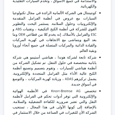
والاستدامة في جميع الأسواق ، وتخدم السيارات التقليدية
والكهربائية.
كونتيننتال هي الشركة الألمانية الرائدة في مجال تكنولوجيا
السيارات مع عروض في أنظمة الفرامل المتقدمة
والإلكترونيات وحلول السلامة. يستثمر البحث والتطوير
القوي للشركة في أنظمة الكبح التكيفية ، وتقنيات ABS و
ESC والفرامل بالأسلاك. إنه يخدم كلا من قطاعي OEM وما
بعد البيع ويتماشى مع الاتجاهات في كهربة المركبات
والقيادة الذاتية والمركبات المتصلة في جميع أنحاء أوروبا
وبقية العالم.
شركة تابعة لشركة هوندا ، هيتاشي أستيمو هي شركة
يابانية متخصصة في حلول التنقل. تم تشكيل الشركة من
أنظمة هيتاشي للسيارات ، وتقوم بتصميم وتصنيع أنظمة
الكبح عالية الأداء مثل الفرامل المتجددة والإلكترونية.
يشمل تركيزهم ADAS ، وزيادة كهربة المركبات ، والتوسع
في أسواق جديدة.
تتخصص Knorr-Bremse AG في الأنظمة الهوائية
والإلكترونية التي توفر أدوات تحكم في الفرامل لأنظمة
النقل والتي تعتبر ضرورية للكفاءة التشغيلية والسلامة.
بالإضافة إلى كونها الأولى في هذا المجال ، تستجيب
الشركة الآن للتغيرات في الصناعة من خلال الاستثمار في