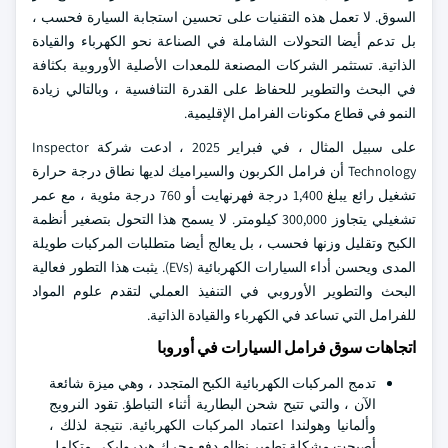
السوق. لا تعمل هذه التقنيات على تحسين استجابة السيارة فحسب ،
بل تدعم أيضا التحولات الشاملة في الصناعة نحو الكهرباء والقيادة
الذاتية. تستثمر الشركات المصنعة للمعدات الأصلية الأوروبية بكثافة
في البحث والتطوير للحفاظ على القدرة التنافسية ، وبالتالي زيادة
النمو في قطاع مكونات الفرامل الإقليمية.
على سبيل المثال ، في فبراير 2025 ، ادعت شركة Inspector
Technology أن فرامل الكربون والسيراميك لديها نطاق درجة حرارة
تشغيل رائع يبلغ 1,400 درجة فهرنهايت أو 760 درجة مئوية ، مع عمر
تشغيلي يتجاوز 300,000 كيلومتر. لا يسمح هذا التحول بتصغير أنظمة
الكبح وتقليل وزنها فحسب ، بل يعالج أيضا متطلبات المركبات طويلة
المدى ويحسن أداء السيارات الكهربائية (EVs). يثبت هذا التطور فعالية
البحث والتطوير الأوروبي في التنفيذ العملي لتقدم علوم المواد
للفرامل التي تساعد في الكهرباء والقيادة الذاتية.
اتجاهات سوق فرامل السيارات في أوروبا
تدمج المركبات الكهربائية الكبح المتجدد ، وهي ميزة شائعة
الآن ، والتي تتيح شحن البطارية أثناء التباطؤ. تقود النرويج
وألمانيا وهولندا اعتماد المركبات الكهربائية. نتيجة لذلك ،
أصبحت مشكلة تطوير نظام دفع محرك هيدروليكي متكامل