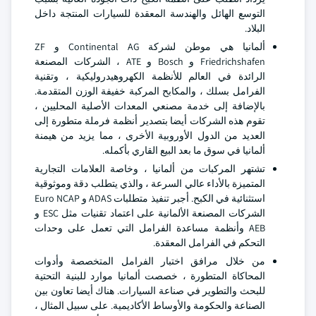
التوسع الهائل والهندسة المعقدة للسيارات المنتجة داخل
البلاد.
ألمانيا هي موطن لشركة Continental AG و ZF
Friedrichshafen و Bosch و ATE ، الشركات المصنعة
الرائدة في العالم للأنظمة الكهروهيدروليكية ، وتقنية
الفرامل بسلك ، والمكابح المركبة خفيفة الوزن المتقدمة.
بالإضافة إلى خدمة مصنعي المعدات الأصلية المحليين ،
تقوم هذه الشركات أيضا بتصدير أنظمة فرملة متطورة إلى
العديد من الدول الأوروبية الأخرى ، مما يزيد من هيمنة
ألمانيا في سوق ما بعد البيع القاري بأكمله.
تشتهر المركبات من ألمانيا ، وخاصة العلامات التجارية
المتميزة بالأداء عالي السرعة ، والذي يتطلب دقة وموثوقية
استثنائية في الكبح. أجبر تنفيذ متطلبات ADAS و Euro NCAP
الشركات المصنعة الألمانية على اعتماد تقنيات مثل ESC و
AEB وأنظمة مساعدة الفرامل التي تعمل على وحدات
التحكم في الفرامل المعقدة.
من خلال مرافق اختبار الفرامل المتخصصة وأدوات
المحاكاة المتطورة ، خصصت ألمانيا موارد للبنية التحتية
للبحث والتطوير في صناعة السيارات. هناك أيضا تعاون بين
الصناعة والحكومة والأوساط الأكاديمية. على سبيل المثال ،