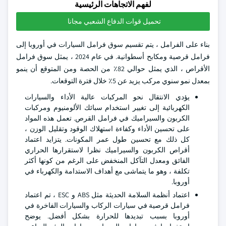
لفهم الاتجاهات الرئيسية
تحميل قوات الدفاع الشعبي مجانا
بناء على الفرامل ، يتم تقسيم سوق فرامل السيارات في أوروبا إلى
فرامل قرصية ومكابح أسطوانية. في عام 2024 ، يمثل سوق فرامل
الأقراص ، الذي يمثل حوالي 82٪ من الحصة ومن المتوقع أن ينمو
بمعدل نمو سنوي مركب يزيد عن 5٪ خلال فترة التوقعات.
يؤدي الانتقال نحو المركبات عالية الأداء والسيارات
الكهربائية إلى تغيير استخدام سبائك الألومنيوم ومركبات
الكربون والسيراميك في فرامل القرص. تعمل هذه المواد
على تحسين الأداء وكفاءة استهلاك الوقود وتقليل الوزن ،
كل ذلك مع تحسين طول عمر المكونات. يتزايد اعتماد
أقراص الكربون والسيراميك نظرا لاستقرارها الحراري
الفائق ومعدل التآكل المنخفض على الرغم من كونها أكثر
تكلفة ، وهو ما يتماشى مع أهداف الاستدامة والكهرباء في
أوروبا.
اعتماد أنظمة السلامة الحديثة مثل ABS و ESC ، تم اعتماد
فرامل قرصية في سيارات الركاب والسيارات الفاخرة في
أوروبا بسبب تبديدها للحرارة بشكل أفضل. يوضح