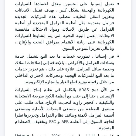
تعمل إسبانيا على تحسين معدل اعتمادها للسيارات
الكهربائية والهجينة بشكل كبير ، بهدف تقليل الانبعاثات
وتعزيز التنقل النظيف. تتطلب هذه المركبات الجديدة
فرامل متقدمة مثل أنظمة الفرامل المتجددة أو أنظمة
الفرامل عن طريق الأسلاك ومواد الاحتكاك منخفضة
الانبعاثات. تعمل البنية التحتية التي يتم إنشاؤها للسيارات
الكهربائية على زيادة الاهتمام بمرافق البحث والإنتاج ،
وبالتالي تعزيز النمو في السوق.
في إسبانيا ، تطورت خدمات ما بعد البيع لتشمل خدمة
وسادات الفرامل والأقراص ، بالإضافة إلى إصلاحات الملاك
وخدمة سائل الفرامل. علاوة على ذلك ، يتم تعزيز خدمات
ما بعد البيع للمركبات الهجينة ومحركات الاحتراق الداخلي
من خلال رقمنة توزيع قطع الغيار والتجارة الإلكترونية.
تم الآن دمج ADAS بالكامل في نظام إنتاج السيارات
الإسباني ، جنبا إلى جنب مع أنظمة الكبح سريعة الاستجابة
والتكيفية ، كحجر زاوية لتحديث الإنتاج. هناك طلب على
مستوى الصناعة من مصنعي المعدات الأصلية ومصنعي
أنظمة الفرامل لأتمتة وظائف نظام الفرامل وتعزيزها نظرا
لحاجة السوق إلى أنظمة AEB و ESC وتخفيف الاصطدام
المتقدمة.
على سبيل المثال ، في ديسمبر 2024 ، يقوم برنامج Metro