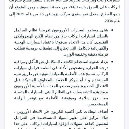
سيارات ركاب ومركبات تجارية. في عام 2024 ، سيطر قطاع سيارات
الركاب على السوق بنسبة 66٪ من حصة السوق ، ومن المتوقع أن
ينمو القطاع بمعدل نمو سنوي مركب يزيد عن 5٪ من عام 2025 إلى
عام 2034.
يتبنى مصنعو السيارات الأوروبيون تدريجيا نظام الفرامل
بالسلك لسيارات الركاب بدلا من نظام الكبح الهيدروليكي
التقليدي. كان هذا الاتجاه مدفوعا باعتماد السيارات الهجينة
والكهربائية بالكامل التي تحتاج إلى تطبيقات برمجية تتطلب
فرملة دقيقة وخفيفة الوزن.
تزداد شعبية استخدام الكشف المتكامل عن التآكل ومراقبة
درجة الحرارة وتشخيص الأداء في أنظمة فرامل سيارات
الركاب. تسمح هذه الأنظمة بالصيانة التنبؤية عن طريق تنبيه
المستخدم و / أو مركز الخدمة بالمخاوف الوشيكة قبل
الأعطال الخطيرة. يقوم مصنعو المعدات الأصلية الأوروبيون
بدمج هذه التشخيصات في النظام البيئي للسيارات المتصلة
مما يعزز سلامة وموثوقية الأنظمة مع توفير الراحة
للمستخدمين.
أهداف انبعاثات ثاني أكسيد الكربون في الاتحاد الأوروبي ،
هناك تركيز على تغيير المواد المستخدمة في الفرامل
لتحسين كفاءة استهلاك الوقود لسيارات الركاب. على هذا