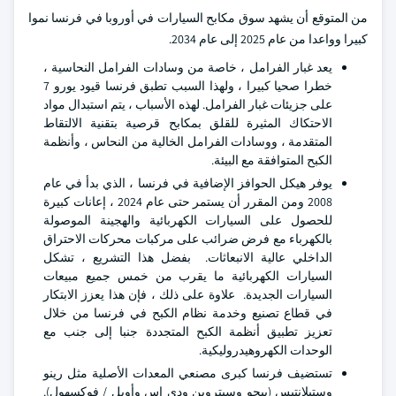
من المتوقع أن يشهد سوق مكابح السيارات في أوروبا في فرنسا نموا
كبيرا وواعدا من عام 2025 إلى عام 2034.
يعد غبار الفرامل ، خاصة من وسادات الفرامل النحاسية ،
خطرا صحيا كبيرا ، ولهذا السبب تطبق فرنسا قيود يورو 7
على جزيئات غبار الفرامل. لهذه الأسباب ، يتم استبدال مواد
الاحتكاك المثيرة للقلق بمكابح قرصية بتقنية الالتقاط
المتقدمة ، ووسادات الفرامل الخالية من النحاس ، وأنظمة
الكبح المتوافقة مع البيئة.
يوفر هيكل الحوافز الإضافية في فرنسا ، الذي بدأ في عام
2008 ومن المقرر أن يستمر حتى عام 2024 ، إعانات كبيرة
للحصول على السيارات الكهربائية والهجينة الموصولة
بالكهرباء مع فرض ضرائب على مركبات محركات الاحتراق
الداخلي عالية الانبعاثات. بفضل هذا التشريع ، تشكل
السيارات الكهربائية ما يقرب من خمس جميع مبيعات
السيارات الجديدة. علاوة على ذلك ، فإن هذا يعزز الابتكار
في قطاع تصنيع وخدمة نظام الكبح في فرنسا من خلال
تعزيز تطبيق أنظمة الكبح المتجددة جنبا إلى جنب مع
الوحدات الكهروهيدروليكية.
تستضيف فرنسا كبرى مصنعي المعدات الأصلية مثل رينو
وستيلانتيس (بيجو وسيتروين ودي إس وأوبل / فوكسهول).