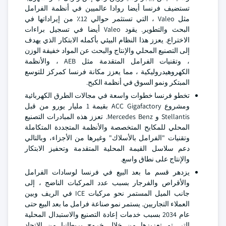
تستضيف فرنسا أيضا روادا عالميين في أنظمة الفرامل
مثل Valeo ، التي تستثمر حوالي 12٪ من إيراداتها في
البحث والتطوير. يقود Valeo أيضا في تسجيل براءات
الاختراع. يعزز هذا النظام البيئي بأكمله الابتكار الذي يهدف
إلى التصنيع المحلي والإنتاج والبحث عن المواد خفيفة الوزن
، وتقنيات الفرامل المتقدمة مثل AEB ، والأنظمة
الكهروهيدروليكية ، مما يعزز مكانة فرنسا كمركز للتوسع
المبتكر ونمو السوق في أنظمة الكبح.
تخطو فرنسا خطوات واسعة في مجالات الطرق الكهربائية
ومشروع ACC Gigafactory بقيمة 1 مليار يورو من قبل
Stellantis و Mercedes Benz. تعزز هذه المبادرات التصنيع
المحلي للمكابح المتخصصة والأنظمة المتجددة المتكاملة
وتقنيات "الفرامل بالأسلاك" وغيرها من الأجزاء، وبالتالي
دعم سلاسل القيمة المحلية المتقدمة وتحفيز الابتكار
والإنتاج على نطاق واسع.
يزدهر قسم ما بعد البيع في فرنسا لوسادات الفرامل
والأقراص والفرجار بسبب عدد المركبات الناضج ، إلى
جانب الميل المستمر نحو مركبات ICE في الريف وبين
العملاء التجاريين. يستمر نمو صناعة فرامل ما بعد البيع حتى
عام 2034 بسبب خدمات إعادة التصنيع والاستبدال المحلية
التي تم تعزيزها من خلال خروج بريطانيا من الاتحاد