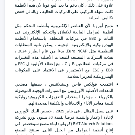
علاوة على ذلك ، كان دعم ما بعد البيع قويا لأن هذه الأنظمة
كانت سهلة التركيب على المركبات الحالية ، وبالتالي خفض
تكاليف الصيانة.
تدمج أوروبا الآن العناصر الإلكترونية وأنظمة التحكم مثل
أنظمة الفرامل المانعة للانغلاق والتحكم الإلكتروني في
الثبات و EBD في مركبات المنطقة. باستخدام الأنظمة
الهيدروليكية والإلكترونية الهجينة ، يمكن تلبية المتطلبات
التنظيمية مثل Euro NCAP. بدءا من عام الطراز 2024 ،
نفذت الشركات المصنعة للمعدات الأصلية هذه التغييرات
في مركبات القطاعين B و C ، مع إعطاء الأولوية ل ESC و
EBD و ESC مع الاستمرار في الاعتماد على المكونات
الهيدروليكية لتعزيز السلامة.
اعتمدت فولكس فاجن وستيلانتيس ، بصفتها مصنعي
المعدات الأصلية الأوروبيين مع السيارات الهجينة الموصولة
بالكهرباء ، مؤخرا استخدام التعزيزات الكهروهيدروليكية
لتلبية معايير الأداء والانبعاثات والتكلفة المحددة لهم.
على سبيل المثال ، في يناير 2025 ، خصص البنك الأوروبي
لإعادة الإعمار والتنمية قرضا بقيمة 50 مليون يورو لشركة
BMT Alutech Solutions (كرواتيا) لبناء مصنع سيتخصص في
إنتاج أنظمة الفرامل من الجيل الثاني. سينتج المصنع