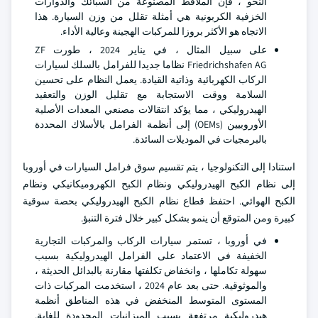
النحو ، فإن الملاقط المصنوعة من السبائك والدوارات
الخزفية الكربونية هي أمثلة تقلل من وزن السيارة. هذا
الاتجاه هو الأكثر بروزا للمركبات الهجينة وعالية الأداء.
على سبيل المثال ، في يناير 2024 ، طورت ZF
Friedrichshafen AG نظاما جديدا للفرامل بالسلك لسيارات
الركاب الكهربائية وذاتية القيادة. يعمل النظام على تحسين
السلامة ووقت الاستجابة مع تقليل الوزن والتعقيد
الهيدروليكي ، مما يؤكد انتقالات مصنعي المعدات الأصلية
الأوروبيين (OEMs) إلى أنظمة الفرامل بالأسلاك المحددة
بالبرمجيات في الموديلات السائدة.
استنادا إلى التكنولوجيا ، يتم تقسيم سوق فرامل السيارات في أوروبا
إلى نظام الكبح الهيدروليكي ونظام الكبح الكهروميكانيكي ونظام
الكبح الهوائي. احتفظ قطاع نظام الكبح الهيدروليكي بحصة سوقية
كبيرة ومن المتوقع أن ينمو بشكل كبير خلال فترة التنبؤ.
في أوروبا ، تستمر سيارات الركاب والمركبات التجارية
الخفيفة في الاعتماد على الفرامل الهيدروليكية بسبب
سهولة تكاملها ، وانخفاض تكلفتها مقارنة بالبدائل الحديثة ،
والموثوقية. حتى بعد عام 2024 ، استخدمت المركبات ذات
المستوى المتوسط المنخفض في هذه المناطق أنظمة
هيدروليكية مرتفعة بسبب الميزانيات المحدودة للغاية.