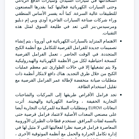
استخدامها في سيارات السيدان وسيارات الدفع الرباعي
وحتى السيارات الكهربائية فعاليتها كما يقدرها المصنعون
للتطبيقات عالية السرعة. كما أنه يفسر الأساس المنطقي
وراء شركات صناعة السيارات الفاخرة أودي وبي إم دبليو
ومرسيدس-بنز التي تعد في طليعة السوق لمثل هذه
التقنيات.
الاهتمام المتزايد بالسيارات الكهربائية في أوروبا ، يتم إنشاء
تصميمات جديدة للفرامل القرصية للتكامل مع أنظمة الكبح
المتجددة. في الوقت الحاضر ، تعمل الفرامل القرصية
كنسخة احتياطية لكل من الأنظمة الكهربائية والهيدروليكية
ولا يتم تشغيلها إلا في حالات الطوارئ. تتم معظم عمليات
الكبح من خلال طرق التجديد. هناك دافع لابتكار أنظمة ذات
متطلبات صيانة منخفضة لإطالة عمر الفرامل القرصية مع
تقليل استخدام الطاقة.
تجد فرامل الأقراص طريقها إلى المركبات والشاحنات
التجارية الخفيفة ، وخاصة الكهربائية والهجينة. أثرت
انبعاثات EUROVI ومتطلبات السلامة للمركبات التجارية أيضا
على مصنعي المعدات الأصلية لاعتماد فرامل قرصية حتى
بالنسبة لفئات المرافق. تستخدم قطاعات الطيران الأوروبية
المعاصرة فرامل قرصية نظرا لفعاليتها التي لا مثيل لها في
إدارة تكامل الحرارة والحمل مع أنظمة الموثوقية الأخرى ،