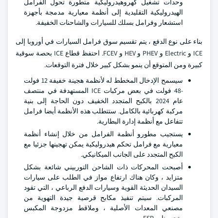
وحدات تشغيل كهروهيدروليكية متطورة تحول الفرامل
الهيدروليكية التقليدية إلى أنظمة معيارية مدمجة بأجهزة
استشعار وفرامل بسلك للسيارات والشاحنات الخفيفة.
بناء على نوع الدفع ، يتم تقسيم سوق فرامل السيارات في أوروبا إلى
ICE و Electric و PHEV و HEV و FCEV. احتفظ قطاع ICE بحصة سوقية
كبيرة ومن المتوقع أن ينمو بشكل كبير خلال فترة التوقعات.
سيسمح الإدخال المخطط له لأنظمة هجينة خفيفة 12 فولت
-48 فولت في بعض مركبات ICE المستهدفة في منتصف
عام 2024 بالكبح المتجدد الخفيف دون الحاجة إلى بنية
مركبة كهربائية بالكامل. ستتطلب هذه الأنظمة أيضا فرامل
تتفاعل مع أنظمة إدارة البطارية.
يستجيب مطورو أنظمة الفرامل من خلال إنشاء أنظمة
معيارية مع فرامل تحكم هيدروليكية يمكن تهجينها جزئيا مع
الكبح المتجدد على الجانب الميكانيكي.
أصبحت المحركات ذات الشاحن التوربيني شائعة بشكل
متزايد ، وكان هناك ارتفاع مواز في الطلب على سيارات
السيدان الحديثة القوية وسيارات الدفع الرباعي ، التي تقود
المركبات.
سيتم تنفيذ مكابح قرصية جيدة التهوية من
مصنعي المعدات الأصلية ، وملاقط مزدوجة المكبس