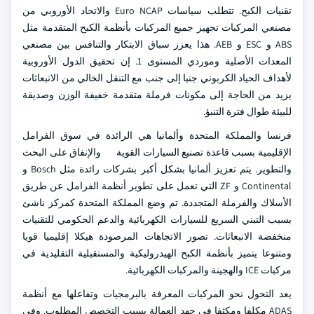
تقنيات الكبح. تتطلب سياسات Euro NCAP والاتحاد الأوروبي من
مصنعي المركبات تجهيز جميع المركبات بأنظمة الكبح المتقدمة مثل
ABS و ESC و AEB. هذا يعزز سباق الابتكار والتنافس بين مصنعي
المعدات الأصلية وموردي المستوى 1. إن تحقيق الدول الأوروبية
لأهداف الحياد الكربوني جنبا إلى جنب مع التنقل الخالي من الانبعاثات
يزيد من الحاجة إلى مكونات فرملة متقدمة خفيفة الوزن وصديقة
للبيئة طوال فترة التنبؤ.
فرنسا والمملكة المتحدة وألمانيا هي الرائدة في سوق الفرامل
الإقليمية بسبب قاعدة تصنيع السيارات القوية والإنفاق على البحث
والتطوير. يتم تعزيز ألمانيا بشكل أكبر بشركات رائدة مثل Bosch و
Continental و ZF التي تعمل على تطوير أنظمة الفرامل عن طريق
الأسلاك والفرملة المتجددة. تم وضع المملكة المتحدة كمركز ناشئ
بسبب التبني السريع للسيارات الكهربائية والدعم الحكومي للتقنيات
منخفضة الانبعاثات. تصور الاتجاهات المرصودة هيكلا إقليميا قويا
ومتنوعا يتميز بأنظمة الكبح الهيدروليكية والمستقبلية التقليدية في
مركبات ICE والهجينة والمركبات الكهربائية.
يعد التحول نحو المركبات المعرفة بالبرمجيات وتفاعلها مع أنظمة
ADAS مكلفا ومكثفا في جهد العمالة بسبب التخصص المطلوب. وفي