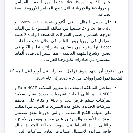
تختبر ZF و Bosch جيلا جديدا من أنظمة الفرامل
الهيدروليكية والكهربائية التي تضع المعايير الأوروبية لبقية
الصناعة.
على سبيل المثال ، في أكتوبر 2024 ، تعد Bosch و
Continental و ZF جميعها من عمالقة المستوى 1 في ألمانيا
مدرجة باستمرار ضمن الشركات المصنعة الرائدة لأنظمة
الفرامل في أوروبا وبقية العالم. في إعلان حديث ، أعلنت
Bosch أنها ستزيد من مستوى امتياز إنتاج نظام الكبح في
الصين لإشباع الشهية العالمية ، مما يشير إلى قيادة ألمانيا
المستمرة في صادرات تكنولوجيا الفرامل.
من المتوقع أن يشهد سوق فرامل السيارات في أوروبا في المملكة
المتحدة نموا كبيرا وواعدا من عام 2025 إلى عام 2034.
تتماشى المملكة المتحدة مع معايير السلامة Euro NCAP و
UNECE ، وبالتالي إضافة تشريعات جديدة بشأن سلامة
المركبات سيتم فرض ESC و AEB و ABS على معظم
المركبات الجديدة. تخلق هذه التشريعات المزيد من الطلب
على تقنيات الكبح المتقدمة ، والتي بدورها تحفز مصنعي
المعدات الأصلية والموردين على تطوير وتوطين الإنتاج ،
وبالتالي زيادة النشاط في سوق المملكة المتحدة. هناك
حاجة متزايدة لاستبدال صمامات العادم لمركبات الديزل