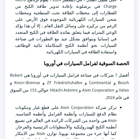
Charge في برشلونة بإعادة تدوير طاقة الكبح من
القطارات إلى محطات الطاقة تحت السطحية ومحطات
شحن السيارات الكهربائية الموجودة فوق الأرض. على
الرغم من تركيزه على وسائل النقل العام ، إلا أن هذا يؤكد
الوعي المتزايد فيما يتعلق بفائدة الطاقة في الكبح المتجدد
في إسبانيا ويتوافق بشكل جيد مع التطورات في صناعة
السيارات نحو أنظمة الكبح المتكاملة ثنائية الوظائف
واستعادة الطاقة في السيارات الكهربائية.
الحصة السوقية لفرامل السيارات في أوروبا
أفضل 7 شركات في صناعة فرامل السيارات في أوروبا هي Robert
Bosch و Continental و ZF Friedrichshafen و Knorr-Bremse و
Valeo و Aisin Corporation و Hitachi Astemo حوالي 53٪ من السوق
في عام 2024.
تركز شركة Aisin Corporation على قطع غيار ومكونات
نظام الدفع للسيارات وأنظمة الفرامل وأنظمة الشاسيه.
Aisin هي واحدة من الشركات الرائدة في العالم في تصنيع
أنظمة الكبح الهيدروليكية والأسطوانات الرئيسية والفرجار.
كما أنها جزء من مجموعة تويوتا. توازن Aisin بين الابتكار