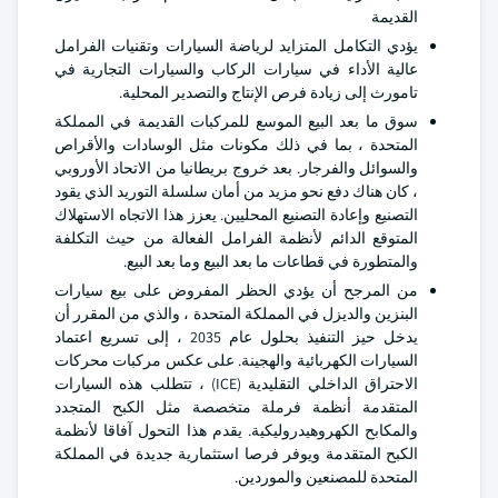
القديمة
يؤدي التكامل المتزايد لرياضة السيارات وتقنيات الفرامل
عالية الأداء في سيارات الركاب والسيارات التجارية في
تامورث إلى زيادة فرص الإنتاج والتصدير المحلية.
سوق ما بعد البيع الموسع للمركبات القديمة في المملكة
المتحدة ، بما في ذلك مكونات مثل الوسادات والأقراص
والسوائل والفرجار. بعد خروج بريطانيا من الاتحاد الأوروبي
، كان هناك دفع نحو مزيد من أمان سلسلة التوريد الذي يقود
التصنيع وإعادة التصنيع المحليين. يعزز هذا الاتجاه الاستهلاك
المتوقع الدائم لأنظمة الفرامل الفعالة من حيث التكلفة
والمتطورة في قطاعات ما بعد البيع وما بعد البيع.
من المرجح أن يؤدي الحظر المفروض على بيع سيارات
البنزين والديزل في المملكة المتحدة ، والذي من المقرر أن
يدخل حيز التنفيذ بحلول عام 2035 ، إلى تسريع اعتماد
السيارات الكهربائية والهجينة. على عكس مركبات محركات
الاحتراق الداخلي التقليدية (ICE) ، تتطلب هذه السيارات
المتقدمة أنظمة فرملة متخصصة مثل الكبح المتجدد
والمكابح الكهروهيدروليكية. يقدم هذا التحول آفاقا لأنظمة
الكبح المتقدمة ويوفر فرصا استثمارية جديدة في المملكة
المتحدة للمصنعين والموردين.