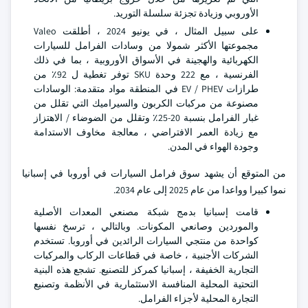
الأوروبي وزيادة تجزئة سلسلة التوريد.
على سبيل المثال ، في يونيو 2024 ، أطلقت Valeo
مجموعتها الأكثر شمولا من وسادات الفرامل للسيارات
الكهربائية والهجينة في الأسواق الأوروبية ، بما في ذلك
الفرنسية ، مع 222 وحدة SKU توفر تغطية ل 92٪ من
طرازات EV / PHEV في المنطقة مواد متقدمة: الوسادات
مصنوعة من مركبات الكربون والسيراميك التي تقلل من
غبار الفرامل بنسبة 20-25٪ وتقلل من الضوضاء / الاهتزاز
مع زيادة العمر الافتراضي ، معالجة مخاوف الاستدامة
وجودة الهواء في المدن.
من المتوقع أن يشهد سوق فرامل السيارات في أوروبا في إسبانيا
نموا كبيرا وواعدا من عام 2025 إلى عام 2034.
قامت إسبانيا بدمج شبكة مصنعي المعدات الأصلية
والموردين وصانعي المكونات. وبالتالي ، ترسخ نفسها
كواحدة من منتجي السيارات الرائدين في أوروبا. تستخدم
الشركات الأجنبية ، خاصة في قطاعات الركاب والمركبات
التجارية الخفيفة ، إسبانيا كمركز للتصنيع. تشجع هذه البنية
التحتية المحلية المنافسة الاستثمارية في الأنظمة وتصنيع
التجارة المحلية لأجزاء الفرامل.