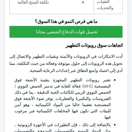
العقبات
تكلفة المنتج العالية
والتحديات
ما هي فرص النمو في هذا السوق؟
تحميل قوات الدفاع الشعبي مجانا
اتجاهات سوق روبوتات التطهير
أدت الابتكارات في الروبوتات والأتمتة وتقنيات التطهير والاتصال إلى
تحويل هذه الروبوتات إلى حلول موثوقة وفعالة من حيث التكلفة، مما
أدى إلى اعتماد واسع النطاق عبر إعدادات الرعاية الصحية.
تعتبر روبوتات التطهير المجهزة بتقنية الأشعة فوق
البنفسجية (UV-C) فعالة للغاية في تدمير الحمض النووي /
الحمض النووي الريبي للكائنات الحية الدقيقة ، بما في ذلك
الفيروسات والبكتيريا والفطريات. يوفر ضوء الأشعة فوق
البنفسجية تعقيما خاليا من المواد الكيميائية ، وهو آمن
للبيئات التي تكون فيها المخلفات الكيميائية غير مرغوب
فيها.
بالإضافة إلى ذلك ، فإن التطورات في الأجهزة الروبوتية ،
مثل المواد المتينة والتصميمات المدمجة والتصميمات