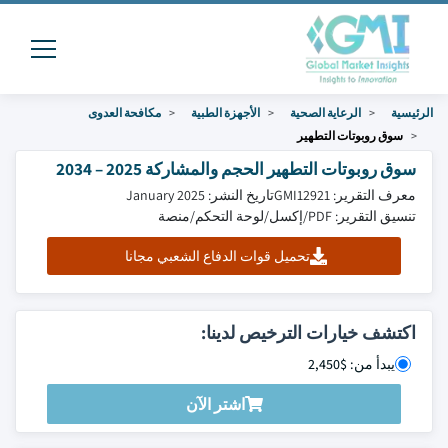
الرئيسية
الرعاية الصحية
الأجهزة الطبية
مكافحة العدوى
سوق روبوتات التطهير
سوق روبوتات التطهير الحجم والمشاركة 2025 – 2034
معرف التقرير: GMI12921
تاريخ النشر: January 2025
تنسيق التقرير: PDF/إكسل/لوحة التحكم/منصة
تحميل قوات الدفاع الشعبي مجانا
اكتشف خيارات الترخيص لدينا:
يبدأ من: $2,450
اشتر الآن