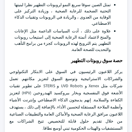
تمثل الصين سوقا سريع النمو لروبوتات التطهير نظرا لبنيتها
التحتية الضخمة للرعاية الصحية ، وزيادة التركيز على
الوقاية من العدوى ، والريادة في الروبوتات وتقنيات الذكاء
الاصطناعي.
علاوة على ذلك ، أدت السياسات الداعمة مثل الإعانات
والمنح لاعتماد أتمتة الرعاية الصحية إلى استيعاب روبوتات
التطهير. يتم الترويج لهذه الروبوتات كجزء من برامج التأهب
والتحديث للصحة العامة.
حصة سوق روبوتات التطهير
يركز اللاعبون الرئيسيون في السوق على الابتكار التكنولوجي
والشراكات الاستراتيجية وتوسيع السوق لتعزيز مكانتهم. تعمل
شركات مثل Xenex و UVD Robots و STERIS على تطوير تقنيات
الأشعة فوق البنفسجية وبخار بيروكسيد الهيدروجين (HPV) لتعزيز
الكفاءة والسلامة. إنهم يدمجون الذكاء الاصطناعي وإنترنت الأشياء
وأنظمة الملاحة المستقلة لتحسين الأداء. بالإضافة إلى ذلك ، يستهدف
اللاعبون مرافق الرعاية الصحية والأماكن العامة والتطبيقات الصناعية
من خلال تقديم حلول قابلة للتخصيص. تتيح الشراكات مع
المستشفيات والهيئات الحكومية تبني أوسع نطاقا.