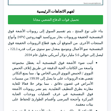
لفهم الاتجاهات الرئيسية
تحميل قوات الدفاع الشعبي مجانا
بناء على نوع المنتج ، يتم تقسيم السوق إلى روبوتات الأشعة فوق
البنفسجية الخفيفة وروبوتات بخار بيروكسيد الهيدروجين (HPV) وأنواع
المنتجات الأخرى. من المتوقع أن يقود قطاع الروبوتات الخفيفة فوق
البنفسجية نمو الأعمال ويتوسع بمعدل نمو سنوي مركب قدره 21.1٪ ،
ليصل إلى حوالي 5.6 مليار دولار أمريكي بحلول عام 2034.
أثبت ضوء الأشعة فوق البنفسجية أنه يعطل مجموعة
واسعة من الكائنات الحية الدقيقة عن طريق إتلاف الحمض
النووي / الحمض النووي الريبي الخاص بها ، مما يمنع التكاثر.
تقضي هذه الروبوتات على ما يصل إلى 99.99٪ من مسببات
الأمراض في غضون دقائق ، مما يوفر حلا فعالا للغاية
مقارنة بطرق التنظيف التقليدية. يتم نشر روبوتات الأشعة
فوق البنفسجية في غرف العمليات ووحدات العناية
المركزة وأجنحة المرضى وأقسام الطوارئ للحفاظ على
بيئات معقمة.
بالإضافة إلى ذلك ، توفر روبوتات الأشعة فوق البنفسجية