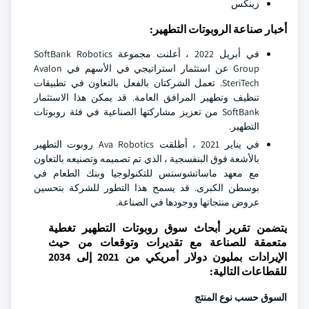
زينكس
أخبار صناعة الروبوتات التطهير:
في أبريل 2022 ، أعلنت مجموعة SoftBank Robotics
Group عن استثمار استراتيجي في الأسهم في Avalon
SteriTech. تعمل الشركتان بالفعل بالتعاون في تطبيقات
تنظيف وتطهير المرافق العامة. قد يمكن هذا الاستثمار
SoftBank من تعزيز مشاركتها الصناعية في فئة روبوتات
التطهير.
في يناير 2021 ، أطلقت Ava Robotics روبوت التطهير
بالأشعة فوق البنفسجية ، الذي تم تصميمه وتصنيعه بالتعاون
مع معهد ماساتشوستس للتكنولوجيا وبنك الطعام في
بوسطن الكبرى. قد يسمح هذا التطور للشركة بتحسين
عروض منتجاتها ووجودها في الصناعة.
يتضمن تقرير أبحاث سوق روبوتات التطهير تغطية
متعمقة للصناعة مع تقديرات وتوقعات من حيث
الإيرادات بمليون دولار أمريكي من 2021 إلى 2034
للقطاعات التالية:
السوق حسب نوع المنتج