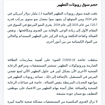
حجم سوق روبوتات التطهير
بلغت قيمة سوق روبوتات التطهير العالمية 1.3 مليار دولار أمريكي في
عام 2024 ومن المتوقع أن يشهد نموا بمعدل نمو سنوي مركب قدره
20.7٪ من عام 2025 إلى عام 2034. يعزى النمو المرتفع في السوق في
المقام الأول إلى زيادة الوعي بالوقاية من العدوى ومكافحتها ، ونقص
العمالة وكفاءة التكلفة وزيادة التركيز على التطهير المستدام والخالي
من المواد الكيميائية من بين أمور أخرى.
سلطت جائحة COVID-19 الضوء على أهمية ممارسات النظافة
الصارمة وبروتوكولات التطهير. تستثمر المستشفيات ومرافق الرعاية
الصحية الأخرى الآن بشكل كبير في حلول التطهير الآلي لمنع تفشي
المرض في المستقبل. بالإضافة إلى ذلك ، تساعد روبوتات التطهير في
مواجهة التحديات المرتبطة بنقص العمالة ، خاصة في صناعات الرعاية
الصحية والضيافة. تقلل أتمتة مهام التطهير من الاعتماد على موظفي
التنظيف مع ضمان جودة متسقة.
لا تزال العدوى المكتسبة من المستشفيات مشكلة صحية عالمية كبيرة