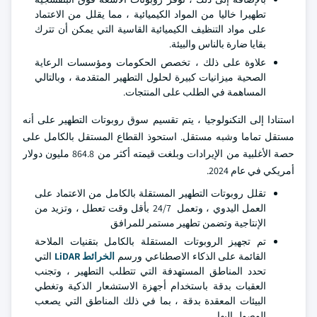
تطهيرا خاليا من المواد الكيميائية ، مما يقلل من الاعتماد
على مواد التنظيف الكيميائية القاسية التي يمكن أن تترك
بقايا ضارة بالناس والبيئة.
علاوة على ذلك ، تخصص الحكومات ومؤسسات الرعاية
الصحية ميزانيات كبيرة لحلول التطهير المتقدمة ، وبالتالي
المساهمة في الطلب على المنتجات.
استنادا إلى التكنولوجيا ، يتم تقسيم سوق روبوتات التطهير على أنه
مستقل تماما وشبه مستقل. استحوذ القطاع المستقل بالكامل على
حصة الأغلبية من الإيرادات وبلغت قيمته أكثر من 864.8 مليون دولار
أمريكي في عام 2024.
تقلل روبوتات التطهير المستقلة بالكامل من الاعتماد على
العمل اليدوي ، وتعمل 24/7 بأقل وقت تعطل ، وتزيد من
الإنتاجية وتضمن تطهير مستمر للمرافق
تم تجهيز الروبوتات المستقلة بالكامل بتقنيات الملاحة
القائمة على الذكاء الاصطناعي ورسم
الخرائط LiDAR
التي
تحدد المناطق المستهدفة التي تتطلب التطهير ، وتجنب
العقبات بدقة باستخدام أجهزة الاستشعار الذكية وتغطي
البيئات المعقدة بدقة ، بما في ذلك المناطق التي يصعب
الوصول إليها.