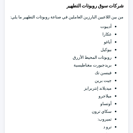
شركات سوق روبوتات التطهير
من بين اللاعبين البارزين العاملين في صناعة روبوتات التطهير ما يلي:
أديبوت
عكارا
أياغو
بيوكيل
روبوتات المحيط الأزرق
بريدجبورت مغناطيسية
فينسن تك
جيت برين
ميديلاند إنتربرايز
ميلاجرو
أوتساو
سكاي ترون
تميروب:
ترو د