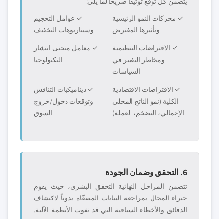
يتضمن كل توقع توثيقاً صريحاً لما يلي:
✓ محركات النمو الرئيسية
✓ عوامل التحجيم
وتأثيرها المفترض
وسيناريوهات التخفيف
✓ الافتراضات التنظيمية
✓ معامل منحنى انتشار
ومخاطر التغيير في
التكنولوجيا
السياسات
✓ الافتراضات الاقتصادية
✓ ديناميكيات التنافس
الكلية (نمو الناتج المحلي
وتوقعات دخول/خروج
الإجمالي، التضخم، العملة)
السوق
6. التحقق وضمان الجودة
تتضمن المراحل النهائية التحقق البشري، حيث يقوم
خبراء المجال بمراجعة البيانات المصفّاة يدوياً لاكتشاف
الدقائق والأخطاء السياقية التي قد تفوت الأنظمة الآلية.