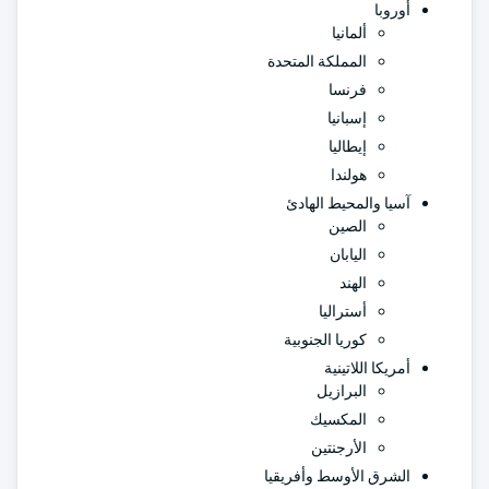
أوروبا
ألمانيا
المملكة المتحدة
فرنسا
إسبانيا
إيطاليا
هولندا
آسيا والمحيط الهادئ
الصين
اليابان
الهند
أستراليا
كوريا الجنوبية
أمريكا اللاتينية
البرازيل
المكسيك
الأرجنتين
الشرق الأوسط وأفريقيا