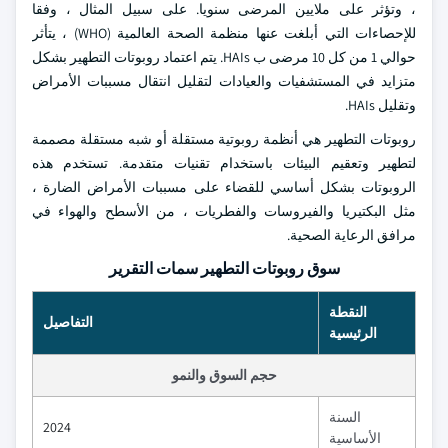
، وتؤثر على ملايين المرضى سنويا. على سبيل المثال ، وفقا
للإحصاءات التي أبلغت عنها منظمة الصحة العالمية (WHO) ، يتأثر
حوالي 1 من كل 10 مرضى ب HAIs. يتم اعتماد روبوتات التطهير بشكل
متزايد في المستشفيات والعيادات لتقليل انتقال مسببات الأمراض
وتقليل HAIs.
روبوتات التطهير هي أنظمة روبوتية مستقلة أو شبه مستقلة مصممة
لتطهير وتعقيم البيئات باستخدام تقنيات متقدمة. تستخدم هذه
الروبوتات بشكل أساسي للقضاء على مسببات الأمراض الضارة ،
مثل البكتيريا والفيروسات والفطريات ، من الأسطح والهواء في
مرافق الرعاية الصحية.
سوق روبوتات التطهير سمات التقرير
النقطة
التفاصيل
الرئيسية
حجم السوق والنمو
السنة
2024
الأساسية