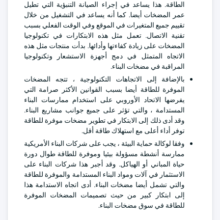
الطاقة. هذا يساعد في إجراء الصيانة التنبؤية التي تطيل
عمر المضخات أيضا. كما أنه يساعد في التشغيل من خلال
تقييم جميع المتغيرات في الموقع وفي الوقت الفعلي بسبب
تقنية الاتصال. تعمل مثل هذه الابتكارات في تكنولوجيا
المضخات على زيادة كفاءتها وأدائها. بدأت منتجات مثل هذه
الاتجاه المتمثل في دمج أجهزة الاستشعار وتكنولوجيا
المراقبة في مضخات البناء.
بالإضافة إلى الاتجاهات التكنولوجية ، تتجه المضخات
الموفرة للطاقة أيضا بسبب القوانين الأكثر صرامة التي
يفرضها الاتحاد الأوروبي على استخدام ممارسات البناء
المستدامة ، والتي تؤثر على جميع جوانب مشاريع البناء.
وقد أدى ذلك إلى الابتكار في تطوير مضخات موفرة للطاقة
توفر أداء أعلى مع استهلاك طاقة أقل.
وفقا لوكالة حماية البيئة ، يجب على شركات البناء الأمريكية
ممارسة أنشطة مسؤولة بيئيا وموفرة للطاقة طوال دورة
حياة المباني أو الهياكل. وقد أجبر هذا شركات البناء على
الاستثمار في آلات ومواد البناء المستدامة والموفرة للطاقة
والتي تشمل أيضا مضخات البناء. أدى اتجاه الاستدامة هذا
إلى ابتكار كبير من حيث تصميمات المضخات الموفرة
للطاقة في سوق مضخات البناء.