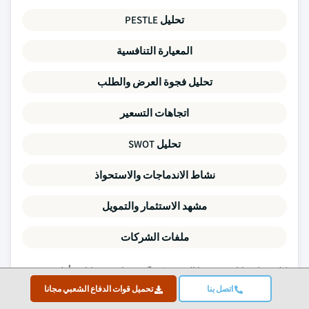
تحليل PESTLE
المعيارة التنافسية
تحليل فجوة العرض والطلب
اتجاهات التسعير
تحليل SWOT
نشاط الاندماجات والاستحواذ
مشهد الاستثمار والتمويل
ملفات الشركات
كل نقطة بيانات في هذا التقرير مُتحقّق منها عبر مقابلات أولية
ونمذجة تصاعدية حقيقية وفحوص تقاطعي صارمة.
اقرأ عن منهجية
اتصل بنا
تحميل قوات الدفاع الشعبي مجانا
بحثنا →