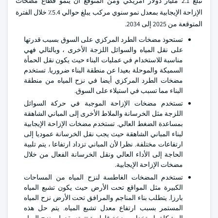
تبلغ 2.1 مليار دولار أمريكي ومن المتوقع أن ينمو قطاع مضخات
الإزاحة الإيجابية بمعدل نمو سنوي مركب يبلغ حوالي 5.4٪ خلال الفترة
المتوقعة من 2025 إلى 2034.
تستحوذ مضخات الطرد المركزي على السوق بسبب قدرتها
على نقل المياه والسوائل اللزجة الأخرى ، وبالتالي فهي
مناسبة للاستخدام في عمليات البناء حيث يكون نقل الحمأة
السميكة والموحلة بعيدا عن منطقة البناء ضروريا. تستخدم
مضخات الطرد المركزي أيضا في نزح المياه من منطقة
البناء مما تسبب في استيلاء على السوق.
تستخدم مضخات الإزاحة الموجبة في حركة السوائل
اللزجة مثل الخرسانة والملاط الأخرى إلى المباني الشاهقة
بمساعدة الضغط العالي. تستخدم مضخات الإزاحة الإيجابية
لبناء المباني الشاهقة حيث يجب نقل الخرسانة عموديا إلى
ارتفاعات مختلفة. نظرا لأن المباني تزداد ارتفاعا ، يتم تلبية
الحاجة إلى الأداء العالي ونقل الخرسانة الفعال من خلال
مضخات الإزاحة الإيجابية.
تستخدم المضخات الغاطسة لنزح المياه من المساحات
الكبيرة مثل المواقع تحت الأرض حيث يكون تشبع المياه
بارزا. يتطلب بناء المناجم والمرافق تحت الأرض نزح المياه
المستمر بسبب ارتفاع معدل تشبع المياه. يتم حل هذه