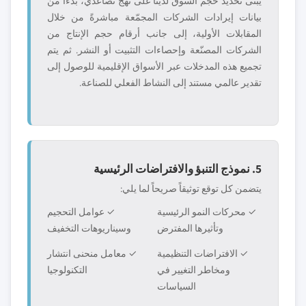
يُبنى تحديد حجم السوق لدينا على نهج تصاعدي، بدءاً من
بيانات إيرادات الشركات المجمّعة مباشرةً من خلال
المقابلات الأولية، إلى جانب أرقام حجم الإنتاج من
الشركات المصنّعة وإحصاءات التثبيت أو النشر. ثم يتم
تجميع هذه المدخلات عبر الأسواق الإقليمية للوصول إلى
تقدير عالمي مستند إلى النشاط الفعلي للصناعة.
5. نموذج التنبؤ والافتراضات الرئيسية
يتضمن كل توقع توثيقاً صريحاً لما يلي:
✓ محركات النمو الرئيسية
✓ عوامل التحجيم
وتأثيرها المفترض
وسيناريوهات التخفيف
✓ الافتراضات التنظيمية
✓ معامل منحنى انتشار
ومخاطر التغيير في
التكنولوجيا
السياسات