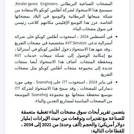
المضخات الصناعية البريطاني Kinder-janes Engineers.
سيسمح هذا الاستحواذ لشركة أطلس كوبكو بالاستفادة من
شبكة مبيعاتها البريطانية والتوسع في البلاد بمضخاتها
الخاصة. عزز هذا التوسع الإقليمي مكانتهم كلاعب رئيسي
في سوق مضخات البناء.
في أغسطس 2024 ، استحوذت أطلس كوبكو على شركة
أسترالية تدعى AVT Services متخصصة في مضخات التفريغ
، وقد شهد هذا الاستحواذ دخول أطلس كوبكو في أستراليا ،
مع إمكانية الوصول إلى شبكة مبيعات خدمات AVT
ومحفظة المنتجات. أضاف هذا الاستحواذ أيضا منتجات
جديدة إلى مجموعة منتجات أطلس كوبكو مثل مضخات
التفريغ.
في يناير 2024 ، استحوذت ITT على Svanehoj ، وهي مورد
دنماركي للمضخات ، وقد سمح هذا الاستحواذ لشركة ITT
بتوسيع محفظة منتجاتها مع مجموعة Svanehoj الموسعة
من المضخات المناسبة لمشاريع التعدين والبناء.
يتضمن تقرير أبحاث سوق مضخات البناء تغطية متعمقة
للصناعة مع تقديرات وتوقعات من حيث الإيرادات (مليار
دولار أمريكي) والحجم (ألف وحدة) من 2021 إلى 2034 ،
للقطاعات التالية: