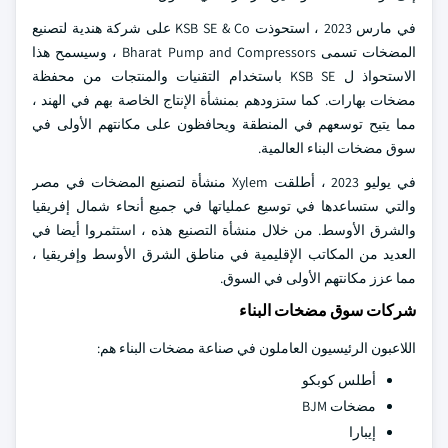
في مارس 2023 ، استحوذت KSB SE & Co على شركة هندية لتصنيع
المضخات تسمى Bharat Pump and Compressors ، وسيسمح هذا
الاستحواذ ل KSB SE باستخدام التقنيات والمنتجات من محفظة
مضخات بهارات. كما ستزودهم بمنشأة الإنتاج الخاصة بهم في الهند ،
مما يتيح توسعهم في المنطقة ويحافظون على مكانتهم الأولى في
سوق مضخات البناء العالمية.
في يوليو 2023 ، أطلقت Xylem منشأة لتصنيع المضخات في مصر
والتي ستساعدها في توسيع عملياتها في جميع أنحاء شمال إفريقيا
والشرق الأوسط. من خلال منشأة التصنيع هذه ، استثمروا أيضا في
العديد من المكاتب الإقليمية في مناطق الشرق الأوسط وإفريقيا ،
مما عزز مكانتهم الأولى في السوق.
شركات سوق مضخات البناء
اللاعبون الرئيسيون العاملون في صناعة مضخات البناء هم:
أطلس كوبكو
مضخات BJM
إيبارا