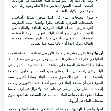
وقد أدى ذلك إلى نمو صناعة البناء الشاملة في الولايات
المتحدة. استفاد السوق أيضا من هذا الاتجاه وشهد زيادة في
سوقه في الولايات المتحدة.
سوق مضخات البناء في كندا مدفوع بشكل أساسي
بالمضخات الموفرة للطاقة نظرا لوائحها البيئية الصارمة
التي تفرض أنشطة البناء الموفرة للطاقة والخالية من
الانبعاثات في جميع أنحاء البلاد. تقوم الشركة المصنعة
لمضخات البناء مثل Milo في كندا بتطوير مضخات موفرة
للطاقة وتوفر أيضا أداء عاليا لتلبية هذا الطلب.
أوروبا:
وفقا لتقرير صادر عن الاتحاد الأوروبي لصناعة البناء ، استثمرت
ألمانيا في عام 2023 حوالي 500 مليار دولار أمريكي في قطاع البناء.
سلط هذا الاستثمار الضوء على صناعة البناء المتنامية باستمرار في
البلاد والتي زادت من الطلب على جميع المعدات والحلول المتعلقة
بأنشطة البناء بما في ذلك سوق مضخات البناء. وسلط التقرير نفسه
الضوء على أن صناعة البناء في جميع أنحاء الاتحاد الأوروبي وصلت
إلى 1700 مليار دولار أمريكي في عام 2023 ولا تزال في ازدياد ، مما
يسلط الضوء على صناعة البناء المتنامية في المنطقة. هذا يقود سوق
مضخات البناء في أوروبا.
آسيا والمحيط الهادئ:
ينمو نشاط البناء في منطقة آسيا والمحيط