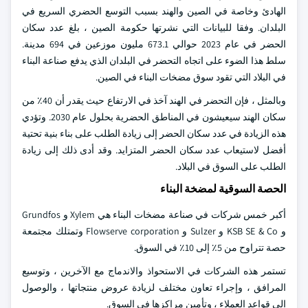
الهادئ وخاصة في الصين والهند بسبب التوسع الحضري السريع في
البلدان. وفقا للبيانات التي نشرتها حكومة الصين ، بلغ عدد سكان
الحضر في عام 2023 حوالي 673.1 مليون موزعين في 694 مدينة.
سلط هذا الضوء على اتجاه التحضر في البلدان الذي يدفع صناعة البناء
في البلاد التي تقود سوق مضخات البناء في الصين.
وبالمثل ، فإن التحضر في الهند آخذ في الارتفاع حيث يقدر أن 40٪ من
سكان الهند سيعيشون في المناطق الحضرية بحلول عام 2030. وتؤدي
هذه الزيادة في عدد سكان الحضر إلى زيادة الطلب على بناء بنية تحتية
أفضل لاستيعاب عدد سكان الحضر المتزايد. وقد أدى ذلك إلى زيادة
الطلب على السوق في البلاد.
الحصة السوقية لمضخة البناء
أكبر خمس شركات في صناعة مضخات البناء هي Xylem و Grundfos
و KSB SE & Co و Sulzer و Flowserve corporation وتمتلك مجتمعة
حصة تتراوح من 5٪ إلى 10٪ في السوق.
تستمر هذه الشركات في الاستحواذ والاندماج مع الآخرين ، وتوسيع
المرافق ، وإجراء تعاون مختلف لزيادة عروض منتجاتها ، والوصول
إلى قواعد العملاء ، وتأمين مراكزها في السوق.