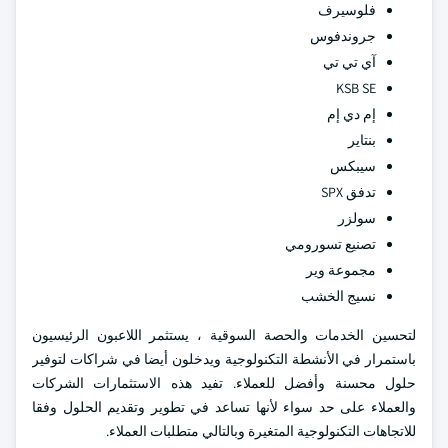
فلوسيرف
جروندفوس
آي تي تي
KSB SE
إم دي إم
بنتاير
سيبكس
تدفق SPX
سولزر
تصنيع تسورومي
مجموعة وير
نسيج الخشب
لتحسين الخدمات والحصة السوقية ، يستثمر اللاعبون الرئيسيون
باستمرار في الأنشطة التكنولوجية ويدخلون أيضا في شراكات لتوفير
حلول محسنة وأفضل للعملاء. تفيد هذه الاستثمارات الشركات
والعملاء على حد سواء لأنها تساعد في تطوير وتقديم الحلول وفقا
للاتجاهات التكنولوجية المتغيرة وبالتالي متطلبات العملاء.