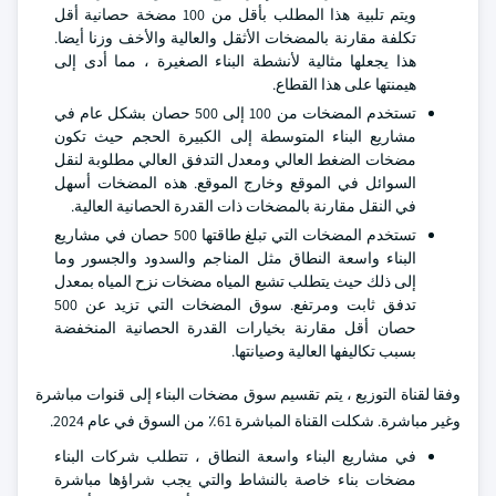
ويتم تلبية هذا المطلب بأقل من 100 مضخة حصانية أقل
تكلفة مقارنة بالمضخات الأثقل والعالية والأخف وزنا أيضا.
هذا يجعلها مثالية لأنشطة البناء الصغيرة ، مما أدى إلى
هيمنتها على هذا القطاع.
تستخدم المضخات من 100 إلى 500 حصان بشكل عام في
مشاريع البناء المتوسطة إلى الكبيرة الحجم حيث تكون
مضخات الضغط العالي ومعدل التدفق العالي مطلوبة لنقل
السوائل في الموقع وخارج الموقع. هذه المضخات أسهل
في النقل مقارنة بالمضخات ذات القدرة الحصانية العالية.
تستخدم المضخات التي تبلغ طاقتها 500 حصان في مشاريع
البناء واسعة النطاق مثل المناجم والسدود والجسور وما
إلى ذلك حيث يتطلب تشبع المياه مضخات نزح المياه بمعدل
تدفق ثابت ومرتفع. سوق المضخات التي تزيد عن 500
حصان أقل مقارنة بخيارات القدرة الحصانية المنخفضة
بسبب تكاليفها العالية وصيانتها.
وفقا لقناة التوزيع ، يتم تقسيم سوق مضخات البناء إلى قنوات مباشرة
وغير مباشرة. شكلت القناة المباشرة 61٪ من السوق في عام 2024.
في مشاريع البناء واسعة النطاق ، تتطلب شركات البناء
مضخات بناء خاصة بالنشاط والتي يجب شراؤها مباشرة