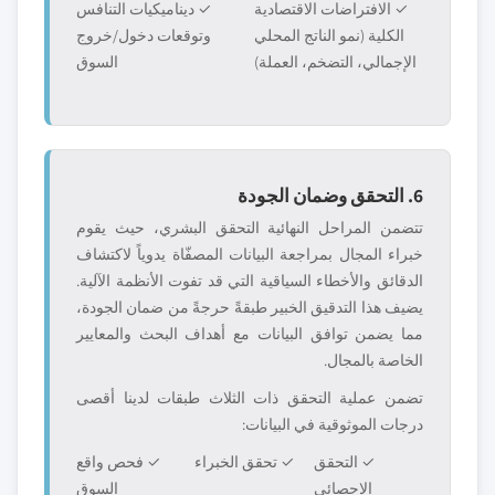
✓ الافتراضات الاقتصادية
✓ ديناميكيات التنافس
الكلية (نمو الناتج المحلي
وتوقعات دخول/خروج
الإجمالي، التضخم، العملة)
السوق
6. التحقق وضمان الجودة
تتضمن المراحل النهائية التحقق البشري، حيث يقوم
خبراء المجال بمراجعة البيانات المصفّاة يدوياً لاكتشاف
الدقائق والأخطاء السياقية التي قد تفوت الأنظمة الآلية.
يضيف هذا التدقيق الخبير طبقةً حرجةً من ضمان الجودة،
مما يضمن توافق البيانات مع أهداف البحث والمعايير
الخاصة بالمجال.
تضمن عملية التحقق ذات الثلاث طبقات لدينا أقصى
درجات الموثوقية في البيانات:
✓ التحقق
✓ تحقق الخبراء
✓ فحص واقع
الإحصائي
السوق