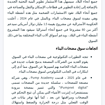
جميع أنحاء البلاد. سيسهل هذا الاستثمار تطوير البنية التحتية الجديدة
بالإضافة إلى إعادة التطوير في قطاعات الإسكان والنقل والصناعة في
جميع أنحاء البلاد. تقود الاستثمارات الضخمة مثل هذه أنشطة البناء
وهي مفيدة لسوق مضخات البناء. وبالمثل في عام 2024 ، أعلنت
الحكومة الأسترالية عن مشروع بقيمة 1.5 مليار دولار أمريكي سيدعم
أكثر من 80 مشروعا في جميع أنحاء أستراليا. سيقود هذا المشروع
أنشطة البناء في البلاد ، ويدعم أسواق آلات البناء المختلفة بما في ذلك
السوق.
اتجاهات سوق مضخات البناء
تتجه التطورات التكنولوجية في مضخات البناء في السوق.
يقوم العديد من الشركات المصنعة بدمج تقنيات جديدة في
مضخات البناء الخاصة بهم لتمييزها عن السوق. مما أدى إلى
ابتكارات في الجانب التكنولوجي لسوق مضخات البناء.
في عام 2025 ، قدمت Pump Academy ، وهي شركة
مصنعة للمضخات ، سلسلة جديدة من المضخات تسمى
"iPumpnet digital" والتي تتميز بمضخة مزودة
بمستشعرات إنترنت الأشياء التي يمكن أن تتيح التحكم في
المضخات ومراقبتها عن بعد ، كما أنها توفر بيانات في
الوقت الفعلي مثل درجة الحرارة والضغط واستهلاك