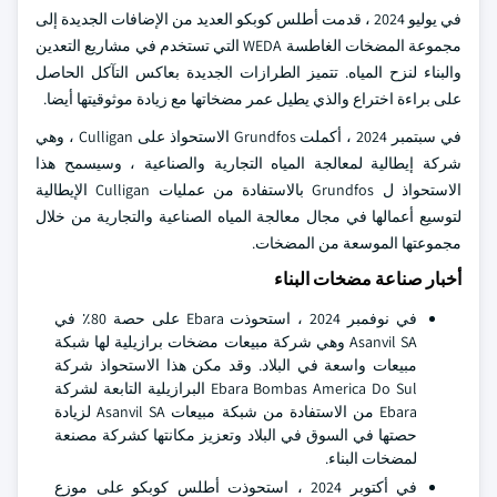
في يوليو 2024 ، قدمت أطلس كوبكو العديد من الإضافات الجديدة إلى
مجموعة المضخات الغاطسة WEDA التي تستخدم في مشاريع التعدين
والبناء لنزح المياه. تتميز الطرازات الجديدة بعاكس التآكل الحاصل
على براءة اختراع والذي يطيل عمر مضخاتها مع زيادة موثوقيتها أيضا.
في سبتمبر 2024 ، أكملت Grundfos الاستحواذ على Culligan ، وهي
شركة إيطالية لمعالجة المياه التجارية والصناعية ، وسيسمح هذا
الاستحواذ ل Grundfos بالاستفادة من عمليات Culligan الإيطالية
لتوسيع أعمالها في مجال معالجة المياه الصناعية والتجارية من خلال
مجموعتها الموسعة من المضخات.
أخبار صناعة مضخات البناء
في نوفمبر 2024 ، استحوذت Ebara على حصة 80٪ في
Asanvil SA وهي شركة مبيعات مضخات برازيلية لها شبكة
مبيعات واسعة في البلاد. وقد مكن هذا الاستحواذ شركة
Ebara Bombas America Do Sul البرازيلية التابعة لشركة
Ebara من الاستفادة من شبكة مبيعات Asanvil SA لزيادة
حصتها في السوق في البلاد وتعزيز مكانتها كشركة مصنعة
لمضخات البناء.
في أكتوبر 2024 ، استحوذت أطلس كوبكو على موزع