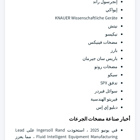
إنجرسول راند
إيواكي
KNAUER Wissenschaftliche Geräte
نيتش
نيكيسو
مضخات فينيكس
بارز
باريس سان جيرمان
مضخات روتو
سيكو
تدفق SPX
سوائل فيردر
فيريتو الهندسية
دبليو إي إس
أخبار صناعة مضخات الجرعات
في يونيو 2025 ، استحوذت Ingersoll Rand على Lead
Fluid Intelligent Equipment Manufacturing ، مما يعزز