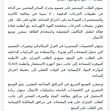
سيؤثر الطلب المستمر على تصميم محرك السائر المحسن من الدقة
في تطبيقات الجرعات الدقيقة ، لا سيما في معالجة الأغذية
والمستحضرات الصيدلانية على اختراق الصناعة. علاوة على ذلك ، فإن
تطوير مضخات الجرعات منخفضة القوة الكهربائية مع أنظمة قيادة
فعالة لتقليل التكاليف التشغيلية واستخدام الطاقة سيعزز توسع
الأعمال.
ستؤثر التحسينات المستمرة في العزل الميكانيكي وتغييرات التصميم
التي تجعل المضخات أكثر هدوءا ، والاستفادة من التركيبات الداخلية
على الطلب على المنتج. سيؤدي الطلب المتزايد على الأنظمة
الموفرة للمساحة إلى جانب دمج أجهزة الاستشعار وأنظمة SCADA
لموازنة المواد الكيميائية في الوقت الفعلي إلى تنشيط اختراق
الصناعة.
وسيعزز التوسع السريع في المرافق الصناعية المقترن بنمو التوسع
الحضري في الاقتصادات الناشئة ديناميكيات الأعمال. ستؤثر زيادة
الاستثمار في مرافق معالجة المياه والصرف الصحي إلى جانب
الطلب المتزايد على هذه المضخات في مرافق المعالجة الكيميائية
على الطلب على المنتج.