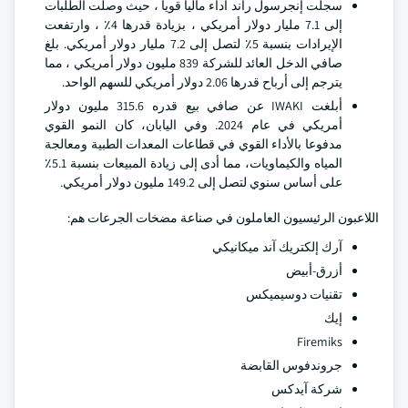
سجلت إنجرسول راند أداء ماليا قويا ، حيث وصلت الطلبات
إلى 7.1 مليار دولار أمريكي ، بزيادة قدرها 4٪ ، وارتفعت
الإيرادات بنسبة 5٪ لتصل إلى 7.2 مليار دولار أمريكي. بلغ
صافي الدخل العائد للشركة 839 مليون دولار أمريكي ، مما
يترجم إلى أرباح قدرها 2.06 دولار أمريكي للسهم الواحد.
أبلغت IWAKI عن صافي بيع قدره 315.6 مليون دولار
أمريكي في عام 2024. وفي اليابان، كان النمو القوي
مدفوعا بالأداء القوي في قطاعات المعدات الطبية ومعالجة
المياه والكيماويات، مما أدى إلى زيادة المبيعات بنسبة 5.1٪
على أساس سنوي لتصل إلى 149.2 مليون دولار أمريكي.
اللاعبون الرئيسيون العاملون في صناعة مضخات الجرعات هم:
آرك إلكتريك آند ميكانيكي
أزرق-أبيض
تقنيات دوسيميكس
إيك
Firemiks
جروندفوس القابضة
شركة آيدكس