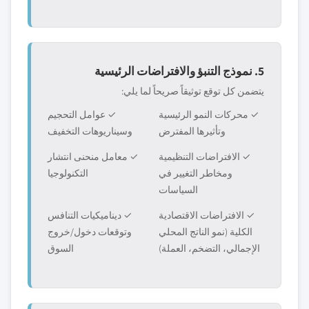
5. نموذج التنبؤ والافتراضات الرئيسية
يتضمن كل توقع توثيقاً صريحاً لما يلي:
✓ محركات النمو الرئيسية
✓ عوامل التحجيم
وتأثيرها المفترض
وسيناريوهات التخفيف
✓ الافتراضات التنظيمية
✓ معامل منحنى انتشار
ومخاطر التغيير في
التكنولوجيا
السياسات
✓ الافتراضات الاقتصادية
✓ ديناميكيات التنافس
الكلية (نمو الناتج المحلي
وتوقعات دخول/خروج
الإجمالي، التضخم، العملة)
السوق