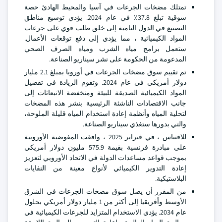
تمتلك مضخات الجرعات في آسيا والمحيط الهادئ حصة
سوقية تبلغ 37.8٪ في عام 2024. يؤدي توسيع مناطق
التصنيع في الدول النامية إلى خلق طلب قوي على جرعات
المواد الكيميائية ، مما يؤدي إلى دفع توقعات الأعمال.
ستعمل برامج مياه الشرب ومياه الصرف الصحي
المدعومة من الحكومة على نشر سيناريو الصناعة.
تم تقييم سوق مضخات الجرعات في أوروبا بمبلغ 2.1 مليار
دولار أمريكي في عام 2024. وتقوم الزيادة في تفضيل
المواد الكيميائية الصديقة للبيئة ومنخفضة الانبعاثات إلى
جانب الاقتصادات الناشئة الرئيسية بنشر هذه المضخات
لتحلية المياه وأنظمة إعادة استخدام المياه قليلة الملوحة،
والتي بدورها ستغذي سيناريو الصناعة.
للاقتباس ، في فبراير 2025 ، وافقت المفوضية الأوروبية
على مبادرة فرنسية بقيمة 575.9 مليون دولار أمريكي
بموجب قواعد مساعدات الدولة في الاتحاد الأوروبي لتعزيز
إعادة التدوير الكيميائي لأنواع معينة من النفايات
البلاستيكية.
من المقرر أن يصل سوق مضخات الجرعات في الشرق
الأوسط وأفريقيا إلى أكثر من 1 مليار دولار أمريكي بحلول
عام 2034. يؤدي الاستخدام المتزايد للجرعات الكيميائية في