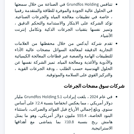
تتنافس Grundfos Holding في الصناعة من خلال سمعتها
في الحلول عالية الجودة والموفرة للطاقة والمتقدمة رقميا
، خاصة في تطبيقات معالجة المياه والجرعات الصناعية.
تؤكد الشركة على الابتكار والاستدامة والتحكم الدقيق ،
وتميز نفسها بتقنيات الجرعات الذكية وتكامل إنترنت
الأشياء.
تقدم شركة آيدكس من خلال محفظتها من العلامات
التجارية الدقيقة لمعالجة السوائل مضخات عالية الأداء
للتطبيقات الهامة والصعبة عبر قطاعات المعالجة الكيميائية
والأدوية والأغذية ومعالجة المياه. تميز الشركة نفسها عن
الحلول الهندسية حسب الطلب ، ودقة الجرعات القوية ،
والتركيز القوي على السلامة والموثوقية.
شركات سوق مضخات الجرعات
في عام 2024 ، بلغت إيرادات Grundfos Holding 5.1 مليار
دولار أمريكي ، مما يعكس انخفاضا بنسبة 2.4٪ على أساس
سنوي. وبلغ إجمالي الأرباح قبل الفوائد والضرائب، باستثناء
البنود الخاصة، 555.4 مليون دولار أمريكي، وهو ما يمثل
هامش ربح بنسبة 10.8٪ بما يتماشى مع أهدافها
الاستراتيجية.