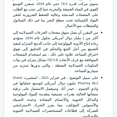
سنوي مركب قدره 6.5٪ حتى عام 2034. سيعزز التوسع
القوي في المياه العميقة والبحرية جنبا إلى جنب مع الطلب
على المضخات المدمجة وعالية الضغط الضرورية لحقن
المواد الكيميائية تحت سطح البحر بما في ذلك الميثانول
والمثبطات نمو الأعمال.
من المقرر أن يصل سوق مضخات الجرعات الصيدلانية إلى
أكثر من 1 مليار دولار أمريكي بحلول عام 2034. ستؤدي
زيادة إنتاج الأدوية البيولوجية إلى جانب الدمج المتزايد لتنفيذ
التصنيع من أجل التتبع والتحكم في التدقيق إلى تفوق
اختراق الصناعة. علاوة على ذلك ، يتم استخدام المضخات
المتوافقة مع غرف الأبحاث ISO 5-8 بشكل متزايد في بيئات
المكونات الصيدلانية النشطة ، والتي بدورها ستزيد من
سيناريو الصناعة.
على سبيل التوضيح ، في فبراير 2023 ، استثمرت Gland
Pharma 46.2 مليون دولار أمريكي لتوسيع عملياتها في
وادي الجينوم ، حيدر أباد. وسيعمل الاستثمار على ترقية
منشأتها الحالية بقدرات تصنيعية متقدمة للمواد البيولوجية
والبدائل الحيوية والأجسام المضادة وحيدة النسيلة
والأنسولين المؤتلف، مما يعزز التحرك الاستراتيجي
للشركة إلى قطاعات المستحضرات الصيدلانية الحيوية
عالية النمو.