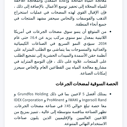
معالجة المياه المالحة وإعادة التمعدن والمعالجة اللاحقة
للمياه المحلاة إلى تحفيز توسع الأعمال. بالإضافة إلى ذلك ،
فإن الإقبال القوي لهذه المضخات في عمليات استخراج
الذهب والفوسفات والنحاس سيحفز مشهد المنتجات في
جميع أنحاء المنطقة.
من المتوقع أن ينمو سوق مضخات الجرعات في أمريكا
اللاتينية بمعدل نمو سنوي مركب يزيد عن 6.4٪ حتى عام
2034. سيؤدي النمو السريع في الصناعات الكيميائية
والغذائية والمنسوجات بما يتماشى مع الطلب المتزايد على
أنظمة حقن الأسمدة والمبيدات الحشرية إلى تشجيع الطلب
على المنتجات. علاوة على ذلك ، فإن التوسع المتزايد في
مشاريع معالجة المياه بين القطاعين العام والخاص سيعزز
إمكانات الصناعة.
الحصة السوقية لمضخات الجرعات
يمتلك أفضل 5 لاعبين بما في ذلك Grundfos Holding و
Ingersoll Rand و IWAKI و ProMinent و IDEX Corporation
معا حصة تبلغ حوالي 45٪ في صناعة مضخات الجرعات.
تظهر الصناعة منافسة متوسطة إلى عالية ، تتميز بمزيج من
اللاعبين العالميين والإقليميين الذين يلبون صناعات
الاستخدام النهائي المتنوعة.