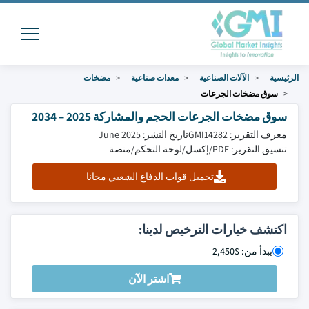
الرئيسية
الآلات الصناعية
معدات صناعية
مضخات
سوق مضخات الجرعات
سوق مضخات الجرعات الحجم والمشاركة 2025 – 2034
معرف التقرير: GMI14282
تاريخ النشر: June 2025
تنسيق التقرير: PDF/إكسل/لوحة التحكم/منصة
تحميل قوات الدفاع الشعبي مجانا
اكتشف خيارات الترخيص لدينا:
يبدأ من: $2,450
اشتر الآن