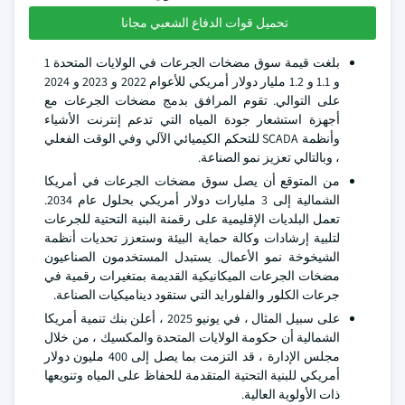
تحميل قوات الدفاع الشعبي مجانا
بلغت قيمة سوق مضخات الجرعات في الولايات المتحدة 1
و 1.1 و 1.2 مليار دولار أمريكي للأعوام 2022 و 2023 و 2024
على التوالي. تقوم المرافق بدمج مضخات الجرعات مع
أجهزة استشعار جودة المياه التي تدعم إنترنت الأشياء
وأنظمة SCADA للتحكم الكيميائي الآلي وفي الوقت الفعلي
، وبالتالي تعزيز نمو الصناعة.
من المتوقع أن يصل سوق مضخات الجرعات في أمريكا
الشمالية إلى 3 مليارات دولار أمريكي بحلول عام 2034.
تعمل البلديات الإقليمية على رقمنة البنية التحتية للجرعات
لتلبية إرشادات وكالة حماية البيئة وستعزز تحديات أنظمة
الشيخوخة نمو الأعمال. يستبدل المستخدمون الصناعيون
مضخات الجرعات الميكانيكية القديمة بمتغيرات رقمية في
جرعات الكلور والفلورايد التي ستقود ديناميكيات الصناعة.
على سبيل المثال ، في يونيو 2025 ، أعلن بنك تنمية أمريكا
الشمالية أن حكومة الولايات المتحدة والمكسيك ، من خلال
مجلس الإدارة ، قد التزمت بما يصل إلى 400 مليون دولار
أمريكي للبنية التحتية المتقدمة للحفاظ على المياه وتنويعها
ذات الأولوية العالية.