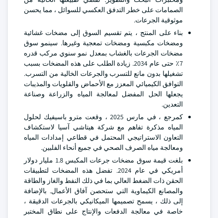
الصمامات على خطر التدفق العكسي للسوائل ، مما يحسن
موثوقية الجرعات.
بناء على المنتج ، يتم تقسيم السوق إلى مضخات غشائية
ومضخات مكبسية ومضخات تمعجية وغيرها. سينمو سوق
مضخات الجرعات بالغشاب بمعدل نمو سنوي مركب قدره
7٪ حتى عام 2034. زيادة الطلب على هذه المضخات بسبب
تشغيلها بدون مانع للتسرب والجرعات الخالية من التسرب.
التوافق الكيميائي المعزز مع الأحماض والقلويات والمذيبات
يجعلها الحل المفضل لمعالجة المياه والزراعة وصناعة
التعدين.
كمرجع ، في مارس 2025 ، وقعت مترو باسيفيك لحلول
المياه مذكرة تفاهم مع شركة هيتاشي آسيا لاستكشاف
التعاون الاستراتيجي المحتمل في قطاعي إمدادات المياه
ومعالجة مياه الصرف الصحي في جميع أنحاء الفلبين.
بلغت قيمة سوق مضخات جرعات المكبس 1.8 مليار دولار
أمريكي في عام 2024. تفضل هذه المضخات لتطبيقات
الحقن ذات الضغط العالي بما في ذلك النفط والغاز والطاقة
والمصانع الكيماوية التي ستحصن آفاق الأعمال. بالإضافة
إلى ذلك ، يسمح تصميمها الميكانيكي بالجرعات الدقيقة ،
خاصة في معالجة الدفعات والإنتاج على نطاق المختبر