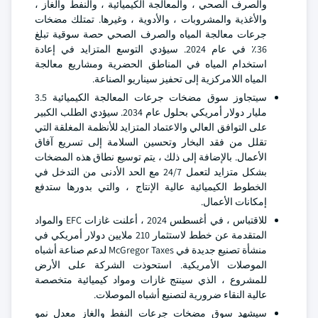
والصرف الصحي ، والمعالجة الكيميائية ، والنفط والغاز ،
والأغذية والمشروبات ، والأدوية ، وغيرها. تمتلك مضخات
جرعات معالجة المياه والصرف الصحي حصة سوقية تبلغ
36٪ في عام 2024. سيؤدي التوسع المتزايد في إعادة
استخدام المياه في المناطق الحضرية ومشاريع معالجة
المياه اللامركزية إلى تحفيز سيناريو الصناعة.
سيتجاوز سوق مضخات جرعات المعالجة الكيميائية 3.5
مليار دولار أمريكي بحلول عام 2034. سيؤدي الطلب الكبير
على التوافق العالي والاعتماد المتزايد للأنظمة المغلقة التي
تقلل من فقد البخار وتحسين السلامة إلى تسريع آفاق
الأعمال. بالإضافة إلى ذلك ، يتم توسيع نطاق هذه المضخات
بشكل متزايد لتعمل 24/7 مع الحد الأدنى من التدخل في
الخطوط الكيميائية عالية الإنتاج ، والتي بدورها ستدفع
إمكانات الأعمال.
للاقتباس ، في أغسطس 2024 ، أعلنت غازات EFC والمواد
المتقدمة عن خطط لاستثمار 210 ملايين دولار أمريكي في
منشأة تصنيع جديدة في McGregor Taxes لدعم صناعة أشباه
الموصلات الأمريكية. استحوذت الشركة على الأرض
للمشروع ، الذي سينتج غازات ومواد كيميائية متخصصة
عالية النقاء ضرورية لتصنيع أشباه الموصلات.
سيشهد سوق مضخات جرعات النفط والغاز معدل نمو