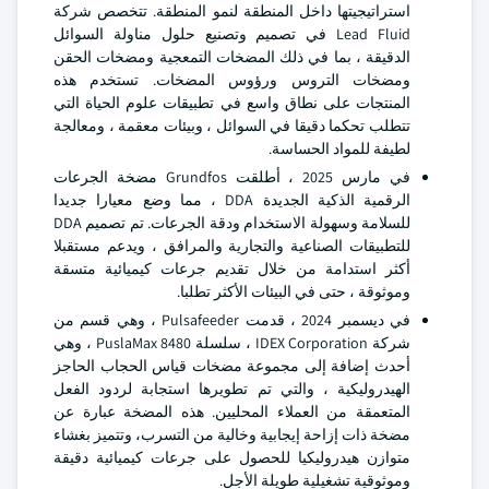
استراتيجيتها داخل المنطقة لنمو المنطقة. تتخصص شركة
Lead Fluid في تصميم وتصنيع حلول مناولة السوائل
الدقيقة ، بما في ذلك المضخات التمعجية ومضخات الحقن
ومضخات التروس ورؤوس المضخات. تستخدم هذه
المنتجات على نطاق واسع في تطبيقات علوم الحياة التي
تتطلب تحكما دقيقا في السوائل ، وبيئات معقمة ، ومعالجة
لطيفة للمواد الحساسة.
في مارس 2025 ، أطلقت Grundfos مضخة الجرعات
الرقمية الذكية الجديدة DDA ، مما وضع معيارا جديدا
للسلامة وسهولة الاستخدام ودقة الجرعات. تم تصميم DDA
للتطبيقات الصناعية والتجارية والمرافق ، ويدعم مستقبلا
أكثر استدامة من خلال تقديم جرعات كيميائية متسقة
وموثوقة ، حتى في البيئات الأكثر تطلبا.
في ديسمبر 2024 ، قدمت Pulsafeeder ، وهي قسم من
شركة IDEX Corporation ، سلسلة PuslaMax 8480 ، وهي
أحدث إضافة إلى مجموعة مضخات قياس الحجاب الحاجز
الهيدروليكية ، والتي تم تطويرها استجابة لردود الفعل
المتعمقة من العملاء المحليين. هذه المضخة عبارة عن
مضخة ذات إزاحة إيجابية وخالية من التسرب، وتتميز بغشاء
متوازن هيدروليكيا للحصول على جرعات كيميائية دقيقة
وموثوقية تشغيلية طويلة الأجل.