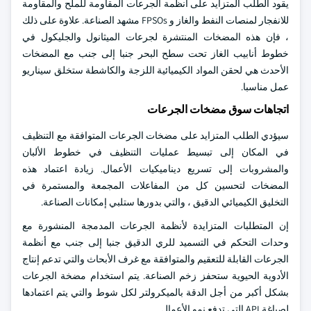
يقود الطلب المتزايد على أنظمة الجرعات المقاومة للملح والمقاومة
للانفجار لمنصات النفط والغاز و FPSOs مشهد الصناعة. علاوة على ذلك
، فإن هذه المضخات المنتشرة لجرعات الميثانول والجليكول في
خطوط أنابيب الغاز تحت سطح البحر جنبا إلى جنب مع المضخات
الأحدث هي لحقن المواد الكيميائية اللزجة والكاشطة ستخلق سيناريو
عمل مناسبا.
اتجاهات سوق مضخات الجرعات
سيؤدي الطلب المتزايد على مضخات الجرعات المتوافقة مع التنظيف
في المكان إلى تبسيط عمليات التنظيف في خطوط الألبان
والمشروبات إلى تسريع ديناميكيات الأعمال. زيادة اعتماد هذه
المضخات لتحسين كل من المفاعلات المجمعة والمستمرة في
التخليق الكيميائي الدقيق ، والتي بدورها ستلبي إمكانات الصناعة.
إن المتطلبات المتزايدة لأنظمة الجرعات المدمجة المنشورة مع
وحدات التحكم في التسميد للري الدقيق جنبا إلى جنب مع أنظمة
الجرعات القابلة للتعقيم والمتوافقة مع غرف الأبحاث والتي تدعم إنتاج
الأدوية الحيوية ستحفز زخم الصناعة. يتم استخدام مضخة الجرعات
بشكل أكبر من أجل الدقة بالميكرولتر لكل شوط والتي يتم اعتمادها
لصياغة API التي تدفع نمو الأعمال.