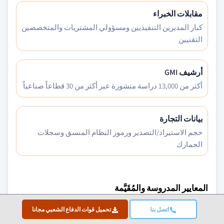
مقابلات الخبراء
كبار المديرين التنفيذيين ومسؤولي المشتريات والمتخصصين
التقنيين
أرشيف GMI
أكثر من 13,000 دراسة منشورة عبر أكثر من 30 قطاعاً صناعياً
بيانات التجارة
حجم الاستيراد/التصدير ورموز النظام المنسق وسجلات
الجمارك
المعايير المدروسة والمُقَيَّمة
اتصل بنا
العوامل الاقتصادية الكلية
تحميل قوات الدفاع الشعبي مجانا