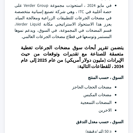
في مايو 2024 ، استحوذت مجموعة Verder Group على
حصة أغلبية في ITC ، وهي شركة تصنيع إسبانية متخصصة
في مضخات الجرعات للتطبيقات الزراعية ومعالجة المياه.
يعزز هذا الاستحواذ الاستراتيجي مكانة Verder Liquid،
قسم المضخات في المجموعة، في السوق، ويدعم نموها
المستمر وتوسعها في قطاع مضخات الجرعات العالمي.
يتضمن تقرير أبحاث سوق مضخات الجرعات تغطية
متعمقة للصناعة مع تقديرات وتوقعات من حيث
الإيرادات (مليون دولار أمريكي) من عام 2025 إلى عام
2034 ، للقطاعات التالية:
السوق ، حسب المنتج
مضخات الحجاب الحاجز
مضخات المكبس
المضخات التمعجية
الاخرين
السوق ، حسب معدل التدفق
≤ 50 (لتر/دقيقة)