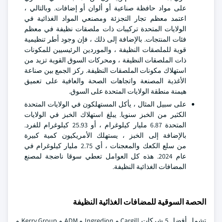
على مواد حافظة صناعية أو ألوان أو إضافات. وبالتالي ،
اعتمد معظم تجار التجزئة ومصنعي المواد الغذائية في
الولايات المتحدة تركيبات ذات ملصقات نظيفة في معظم
فئات المنتجات. بالإضافة إلى ذلك ، فإن وجود أطر تنظيمية
قوية للملصقات النظيفة ، والموردين الرئيسيين للمكونات
ذات الملصقات النظيفة ، ومحركات السوق القوية تزيد من
استهلاك مكونات الملصقات النظيفة. ركز الجمع بين صناعة
الأغذية المصنعة واتجاهات الصحة والعافية على تعميق
هيمنة منطقة الولايات المتحدة على السوق.
على سبيل المثال ، يأكل المستهلكون في الولايات المتحدة
الكثير من الخبز سنويا. يبلغ استهلاك الخبز في الولايات
المتحدة 6.87 مليار كيلوغرام ، أو 25.93 كيلوغرام للفرد.
بالإضافة إلى الخبز ، يستهلك الأمريكيون كمية كبيرة
من سلع الكعك والمعجنات ، أي 2.75 مليار كيلوغرام في
عام 2024. هذه كل العوامل تعطي سوقا ناضجة لمصنع
المضافات الغذائية النظيفة.
الحصة السوقية للمضافات الغذائية النظيفة
تشمل أفضل 5 شركات Cargill و Ingredion و ADM و Kerry Group و