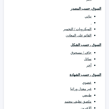
السوق، حسب المصدر
نباتي
الميكروبات / التخمير
القائم على المعادن
السوق ، حسب الشكل
جاف / مسحوق
سائل
آخر
السوق ، حسب الشهادة
عضوي
غير معدل وراثيا
طبيعي
ملصق نظيف معتمد
الاخرين