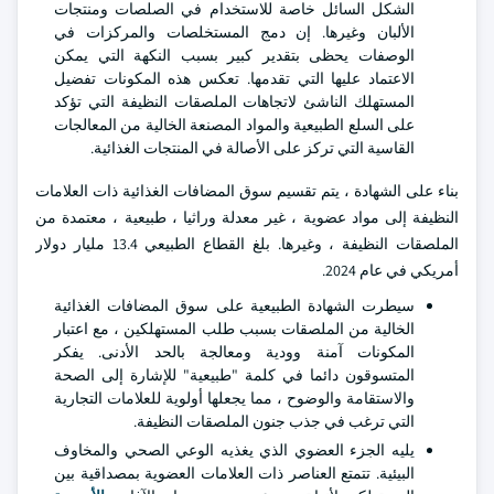
الشكل السائل خاصة للاستخدام في الصلصات ومنتجات
الألبان وغيرها. إن دمج المستخلصات والمركزات في
الوصفات يحظى بتقدير كبير بسبب النكهة التي يمكن
الاعتماد عليها التي تقدمها. تعكس هذه المكونات تفضيل
المستهلك الناشئ لاتجاهات الملصقات النظيفة التي تؤكد
على السلع الطبيعية والمواد المصنعة الخالية من المعالجات
القاسية التي تركز على الأصالة في المنتجات الغذائية.
بناء على الشهادة ، يتم تقسيم سوق المضافات الغذائية ذات العلامات
النظيفة إلى مواد عضوية ، غير معدلة وراثيا ، طبيعية ، معتمدة من
الملصقات النظيفة ، وغيرها. بلغ القطاع الطبيعي 13.4 مليار دولار
أمريكي في عام 2024.
سيطرت الشهادة الطبيعية على سوق المضافات الغذائية
الخالية من الملصقات بسبب طلب المستهلكين ، مع اعتبار
المكونات آمنة وودية ومعالجة بالحد الأدنى. يفكر
المتسوقون دائما في كلمة "طبيعية" للإشارة إلى الصحة
والاستقامة والوضوح ، مما يجعلها أولوية للعلامات التجارية
التي ترغب في جذب جنون الملصقات النظيفة.
يليه الجزء العضوي الذي يغذيه الوعي الصحي والمخاوف
البيئية. تتمتع العناصر ذات العلامات العضوية بمصداقية بين