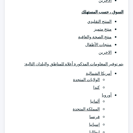
الاخرين
السوق ، حسب المستهلك
المنتج التقليدي
منتج متميز
منتج الصحة والعافية
منتجات الأطفال
الاخرين
يتم توفير المعلومات المذكورة أعلاه للمناطق والبلدان التالية:
أمريكا الشمالية
الولايات المتحدة
كندا
أوروبا
ألمانيا
المملكة المتحدة
فرنسا
إسبانيا
إيطاليا