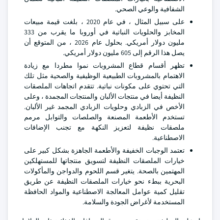
الشفافية والوعي الصحي.
على سبيل المثال ، في عام 2020 ، بلغت قيمة مبيعات
المخابز والحلويات النباتية في أوروبا ما يقرب من 333
مليون دولار أمريكي. بحلول عام 2026 ، من المتوقع أن
يصل هذا الرقم إلى 605 مليون دولار أمريكي.
تظهر أقسام قطاع المشروبات نموا مطردا مع زيادة
الاهتمام بالمشروبات الطبيعية الوظيفية والصحية مثل تلك
التي تحتوي على مكونات نباتية. تتقدم اتجاهات الملصقات
النظيفة أيضا في منتجات الألبان والمنتجات المجمدة ، وعلى
الأخص في الزبادي وحلويات الزبادي المجمد غير الألبان.
تستخدم الأطعمة المصنعة والصلصات والتوابل مرمم
ملصقات نظيفة لتعزيز النكهة مع تجنب الإضافات
الاصطناعية.
تعتمد الوجبات الخفيفة والأطعمة الجاهزة بشكل كبير على
خيارات الملصقات النظيفة لتسويق منتجاتها للمستهلكين
المهتمين بالصحة. يتغير قسم اللحوم والدواجن والمأكولات
البحرية ببطء نحو خيارات الملصقات النظيفة عن طريق
تقليل كمية عوامل المعالجة الاصطناعية والمواد الحافظة
المستخدمة لأغراض الجودة والسلامة.