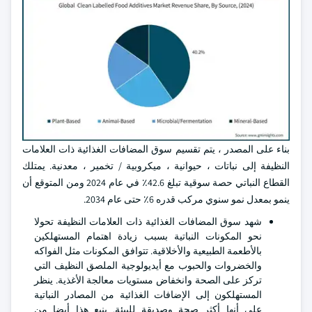
بناء على المصدر ، يتم تقسيم سوق المضافات الغذائية ذات العلامات
النظيفة إلى نباتات ، حيوانية ، ميكروبية / تخمير ، معدنية. يمتلك
القطاع النباتي حصة سوقية تبلغ 42.6٪ في عام 2024 ومن المتوقع أن
ينمو بمعدل نمو سنوي مركب قدره 6٪ حتى عام 2034.
شهد سوق المضافات الغذائية ذات العلامات النظيفة تحولا
نحو المكونات النباتية بسبب زيادة اهتمام المستهلكين
بالأطعمة الطبيعية والأخلاقية. تتوافق المكونات مثل الفواكه
والخضروات والحبوب مع أيديولوجية الملصق النظيف التي
تركز على الصحة وانخفاض مستويات معالجة الأغذية. ينظر
المستهلكون إلى الإضافات الغذائية من المصادر النباتية
على أنها أكثر صحة وصديقة للبيئة. ينبع هذا أيضا من