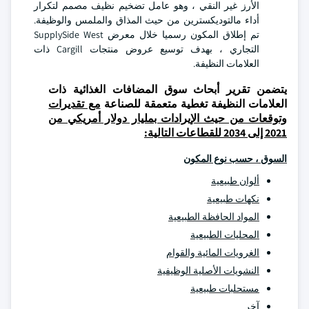
الأرز غير النقي ، وهو عامل تضخيم نظيف مصمم لتكرار
أداء مالتوديكسترين من حيث المذاق والملمس والوظيفة.
تم إطلاق المكون رسميا خلال معرض SupplySide West
التجاري ، بهدف توسيع عروض منتجات Cargill ذات
العلامات النظيفة.
يتضمن تقرير أبحاث سوق المضافات الغذائية ذات
العلامات النظيفة تغطية متعمقة للصناعة
مع تقديرات
وتوقعات من حيث الإيرادات بمليار دولار أمريكي من
2021 إلى 2034 للقطاعات التالية:
السوق ، حسب نوع المكون
ألوان طبيعية
نكهات طبيعية
المواد الحافظة الطبيعية
المحليات الطبيعية
الغرويات المائية والقوام
النشويات الأصلية الوظيفية
مستحلبات طبيعية
آخر