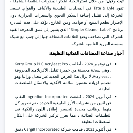
تيت ولايل:
من خلال استراتيجية ابتكار المكونات النظيفة الشاملة ،
تقود Tate & Lyle في المحليات الطبيعية والألياف والقوام. تسعى
الشركة إلى تقليل إضافة السكر النحوي والسعرات الحرارية دون
الإضرار بطعم المنتج أو قوامه. ومن الخارج، يؤكد على هذه المبادرة
برنامج "Simpler Cleaner Label" الذي يشير إلى عمق المعرفة الفنية
للشركة التي تصاحب وضع العلامات الشفافة جنبا إلى جنب مع شبكة
سلسلة التوريد العالمية للشركة.
أخبار صناعة المضافات الغذائية النظيفة:
في نوفمبر 2024 ، أطلقت Kerry Group PLC Acryleast Pro
، وهي نسخة محسنة من خميرة تقليل الأكريلاميد المعروفة
، Acryleast. لا يزال هذا العرض الجديد غير معدل وراثيا وهو
مصمم لزيادة تحسين سلامة الأغذية والامتثال للملصقات
النظيفة.
في أبريل 2024 ، كشفت Ingredion Incorporated النقاب
عن اثنين من نشويات الأرز الطبيعية الجديدة ، تم تطوير كل
منهما بوظائف محددة لتحسين إطلاق اللون والنكهة في
التطبيقات الغذائية ، مما يعزز تركيز الشركة على ابتكار
الملصقات النظيفة.
في أكتوبر 2021 ، قدمت شركة Cargill Incorporated دقيق