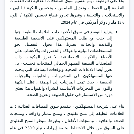
بناء على الوظيفة ، يتم تقسيم سوق المضافات الغذائية ذات العلامات
النظيفة إلى الحفظ ، وتعديل الملمس ، وتحسين النكهة / اللون ،
والاستحلاب ، والتحلية ، وغيرها. تجاوز قطاع تحسين النكهة / اللون
13.6 مليار دولار أمريكي في عام 2024.
يتزايد التوسع في سوق الأغذية ذات العلامات النظيفة جنبا
إلى جنب مع طلب المستهلكين على الأطعمة الطبيعية
واللذيذة والجذابة بصريا. هذا يحول التفضيل نحو
المستخلصات النباتية والفواكه والخضروات والأعشاب على
الأصباغ والنكهات الاصطناعية. لا تعزز المكونات ذات
الملصقات النظيفة المظهر الجمالي للمنتجات فحسب ، بل
تعزز أيضا الادعاءات الصحية وتوقعات البساطة التي يبحث
عنها المستهلكون. في المشروبات والحلويات والوجبات
الخفيفة ، حيث تميل المرئيات إلى الهيمنة ، تظل النكهة
واللون من المحركات الأساسية للشراء والقبول. هذا يغذي
دورة من الاستثمار في حلول الطبيعة وتعزيز الصحة.
بناء على شريحة المستهلكين ، ينقسم سوق المضافات الغذائية ذات
العلامات النظيفة إلى منتج تقليدي ، ومنتج ممتاز وذواقة ، ومنتجات
الصحة والعافية ، ومنتجات الأطفال ، وغيرها. سيطر المنتج التقليدي
على السوق من خلال الاحتفاظ بحصة إيرادات تبلغ 30.9٪ في عام