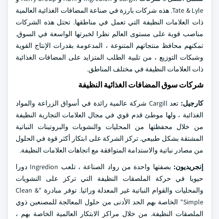
Tate & Lyle. هذه شركات بارزة في صناعة المضافات الغذائية العالمية
ذات العلامات النظيفة التي تعمل في مناطقها. تحتل هذه الشركات
مناصب قوية على مستوى العالم نظرا لخبرتها الواسعة في السوق.
تمكنهم محافظ منتجاتهم المتنوعة ، المدعومة بقدرات الإنتاج القوية
وشبكات التوزيع ، من تلبية الطلب المتزايد على المضافات الغذائية
ذات العلامات النظيفة في مختلف المناطق.
شركات سوق المضافات الغذائية النظيفة
كارجيل:
تعد Cargill شركة عالمية رائدة في أسواق الزراعة والمواد
الغذائية ، ولها موطئ قدم قوي في مجال العلامات التجارية النظيفة
من خلال محفظتها من المحليات والنشويات والبروتينات النباتية
المشتقة بشكل طبيعي. تركز الشركة على ابتكار أكثر قوة في الحلول
من مصادر نباتية والاستدامة المتوافقة مع اتجاهات العلامات النظيفة.
إنجريديون:
بصفتها واحدة من رواد الصناعة ، تلعب Ingredion دورا
حيويا في حركة الملصقات النظيفة التي تركز على النشويات
والمحليات والقوام النباتية غير المعدلة وراثيا. توفر مبادرة "Clean &
Simple" الخاصة بهم الحد الأدنى من حلول المعالجة للمصنعين ذوي
الملصقات النظيفة. من خلال مراكز الابتكار العالمية الخاصة بهم ،