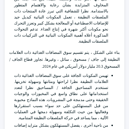
المخاوف المتزايدة بشأن رعاية والاهتمام المتطور
بالاستدامة. نظرا للشفافية التي تبرز عادة المنتجات ذات
الملصقات النظيفة ، تعمل المكونات النباتية كبديل جيد
للإضافات الاصطناعية أو المعالجة بشكل كبير وتعزز التحرك
نحو مكونات أكثر شهرة في إنتاج الغذاء. تدعم التحولات
المذكورة أعلاه أهمية المكونات النباتية في التركيبات ذات
الملصقات النظيفة.
بناء على الشكل ، يتم تقسيم سوق المضافات الغذائية ذات العلامات
النظيفة إلى جاف / مسحوق ، سائل ، وغيرها. تجاوز قطاع الجاف /
المسحوق 20.3 مليار دولار أمريكي في عام 2024.
تهيمن المكونات الجافة على سوق المضافات الغذائية ذات
العلامات النظيفة نظرا لراحتها ومتانتها وسهولة تخزينها.
تستخدم المساحيق الجافة / المساحيق نظرا لتعدد
استخداماتها على نطاق واسع في المخبوزات والوجبات
الخفيفة وحتى مدمجة في المشروبات. هذه النماذج محبوبة
من قبل المستهلكين على حد سواء بسبب استقرارها
وفعاليتها من حيث التكلفة وسهولة دمجها في العمليات
الآلية ، مما يساعد في حركة الملصقات النظيفة المتنامية.
من ناحية أخرى ، يفضل المستهلكون بشكل متزايد إضافات