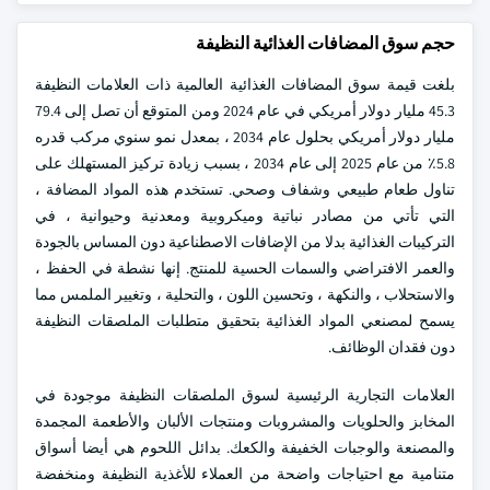
حجم سوق المضافات الغذائية النظيفة
بلغت قيمة سوق المضافات الغذائية العالمية ذات العلامات النظيفة
45.3 مليار دولار أمريكي في عام 2024 ومن المتوقع أن تصل إلى 79.4
مليار دولار أمريكي بحلول عام 2034 ، بمعدل نمو سنوي مركب قدره
5.8٪ من عام 2025 إلى عام 2034 ، بسبب زيادة تركيز المستهلك على
تناول طعام طبيعي وشفاف وصحي. تستخدم هذه المواد المضافة ،
التي تأتي من مصادر نباتية وميكروبية ومعدنية وحيوانية ، في
التركيبات الغذائية بدلا من الإضافات الاصطناعية دون المساس بالجودة
والعمر الافتراضي والسمات الحسية للمنتج. إنها نشطة في الحفظ ،
والاستحلاب ، والنكهة ، وتحسين اللون ، والتحلية ، وتغيير الملمس مما
يسمح لمصنعي المواد الغذائية بتحقيق متطلبات الملصقات النظيفة
دون فقدان الوظائف.
العلامات التجارية الرئيسية لسوق الملصقات النظيفة موجودة في
المخابز والحلويات والمشروبات ومنتجات الألبان والأطعمة المجمدة
والمصنعة والوجبات الخفيفة والكعك. بدائل اللحوم هي أيضا أسواق
متنامية مع احتياجات واضحة من العملاء للأغذية النظيفة ومنخفضة