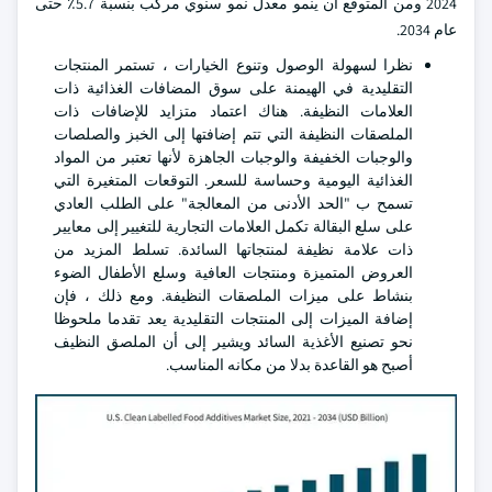
2024 ومن المتوقع أن ينمو معدل نمو سنوي مركب بنسبة 5.7٪ حتى
عام 2034.
نظرا لسهولة الوصول وتنوع الخيارات ، تستمر المنتجات
التقليدية في الهيمنة على سوق المضافات الغذائية ذات
العلامات النظيفة. هناك اعتماد متزايد للإضافات ذات
الملصقات النظيفة التي تتم إضافتها إلى الخبز والصلصات
والوجبات الخفيفة والوجبات الجاهزة لأنها تعتبر من المواد
الغذائية اليومية وحساسة للسعر. التوقعات المتغيرة التي
تسمح ب "الحد الأدنى من المعالجة" على الطلب العادي
على سلع البقالة تكمل العلامات التجارية للتغيير إلى معايير
ذات علامة نظيفة لمنتجاتها السائدة. تسلط المزيد من
العروض المتميزة ومنتجات العافية وسلع الأطفال الضوء
بنشاط على ميزات الملصقات النظيفة. ومع ذلك ، فإن
إضافة الميزات إلى المنتجات التقليدية يعد تقدما ملحوظا
نحو تصنيع الأغذية السائد ويشير إلى أن الملصق النظيف
أصبح هو القاعدة بدلا من مكانه المناسب.