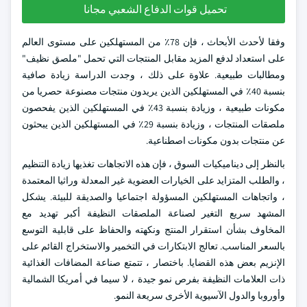
تحميل قوات الدفاع الشعبي مجانا
وفقا لأحدث الأبحاث ، فإن 78٪ من المستهلكين على مستوى العالم
على استعداد لدفع المزيد مقابل المنتجات التي تحمل "ملصق نظيف"
ومطالبات طبيعية. علاوة على ذلك ، وجدت الدراسة زيادة صافية
بنسبة 40٪ في المستهلكين الذين يريدون منتجات مصنوعة حصريا من
مكونات طبيعية ، وزيادة بنسبة 43٪ في المستهلكين الذين يفحصون
ملصقات المنتجات ، وزيادة بنسبة 29٪ في المستهلكين الذين يبحثون
عن منتجات بدون مكونات اصطناعية.
بالنظر إلى ديناميكيات السوق ، فإن هذه الاتجاهات تغذيها زيادة التنظيم
، والطلب المتزايد على الخيارات العضوية غير المعدلة وراثيا المعتمدة
، واتجاهات المستهلكين المسؤولة اجتماعيا والصديقة للبيئة. يشكل
المشهد سريع التغير لصناعة الملصقات النظيفة أكبر تهديد مع
المخاوف بشأن استقرار المنتج ونكهته والحفاظ على قابلية التوسع
بالسعر المناسب. تعالج الابتكارات في التخمير والاستخراج القائم على
الإنزيم بعض هذه القضايا. باختصار ، تتمتع صناعة المضافات الغذائية
ذات العلامات النظيفة بفرص نمو جيدة ، لا سيما في أمريكا الشمالية
وأوروبا والدول الآسيوية الأخرى سريعة النمو.