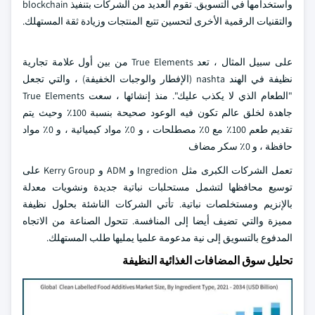
واستخدامها في التسويق. تقوم العديد من الشركات بتنفيذ blockchain
والتقنيات الرقمية الأخرى لتحسين تتبع المنتجات وزيادة ثقة المستهلك.
على سبيل المثال ، تعد True Elements من بين أول علامة تجارية
نظيفة في الهند nashta (الإفطار والوجبات الخفيفة) ، والتي تجعل
"الطعام الذي لا يكذب عليك". منذ إنشائها ، سعت True Elements
جاهدة لخلق عالم تكون فيه الوعود صحيحة بنسبة 100٪ وحيث يتم
تقديم طعم 100٪ مع 0٪ مصطلحات ، و 0٪ مواد كيميائية ، و 0٪ مواد
حافظة ، و 0٪ سكر مضاف
تعمل الشركات الكبرى مثل Ingredion و ADM و Kerry Group على
توسيع محافظها لتشمل مستحلبات نباتية جديدة ونشويات معدلة
بالإنزيم ومستخلصات نباتية. تأتي الشركات الناشئة بحلول نظيفة
مميزة والتي تضيف أيضا إلى المنافسة. تتحول الصناعة من الاتجاه
المدفوع بالتسويق إلى نية مدعومة علميا يمليها طلب المستهلك.
تحليل سوق المضافات الغذائية النظيفة