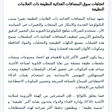
اتجاهات سوق المضافات الغذائية النظيفة ذات العلامات
النظيفة
تشهد صناعة المضافات الغذائية ذات العلامات النظيفة تغييرا بسبب
التكنولوجيا الجديدة والابتكار في المنتجات والتغييرات في السياسة.
الآن ، تستخدم الشركات مناهج التكنولوجيا الحيوية مثل التخمير الدقيق
والتخليق الأنزيمي لتنظيف المضافات الغذائية ذات الملصقات. تسمح
هذه العمليات بتصنيع النكهات الطبيعية والمحليات والمواد الحافظة
ومكونات الألوان الصديقة اقتصاديا وبيئيا.
ربما يكون التغيير الأكثر إثارة للاهتمام هو اعتماد منسوجات ومثبتات
ملصقات نظيفة مشتقة من بقايا المنتجات الثانوية لصناعة الأغذية.
تساعد هذه المكونات في تحقيق أهداف الملصقات النظيفة وتجذب
المستهلكين المهتمين بالاستدامة. يتم استخدام تقنيات الذكاء
الاصطناعي للسماح بالصياغة السريعة وتحسين المكونات الاصطناعية
الخالية من الإضافات.
فيما يتعلق باللوائح ، فإن المشرعين من الهيئة الأوروبية لسلامة
الأغذية (EFSA) وإدارة الغذاء والدواء يحددون بعناية أكبر "طبيعية" و
"تسمية نظيفة" ، ويطبقون تدقيقا أكثر صرامة لهذه المصطلحات