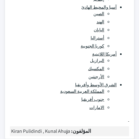
آسيا والمحيط الهادئ
الصين
الهند
اليابان
أستراليا
كوريا الجنوبية
أمريكا اللاتينية
البرازيل
المكسيك
الأرجنتين
الشرق الأوسط وأفريقيا
المملكة العربية السعودية
جنوب أفريقيا
الامارات
المؤلفون:
Kiran Pulidindi , Kunal Ahuja