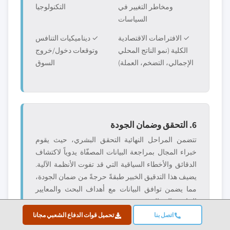
ومخاطر التغيير في
التكنولوجيا
السياسات
✓ الافتراضات الاقتصادية
✓ ديناميكيات التنافس
الكلية (نمو الناتج المحلي
وتوقعات دخول/خروج
الإجمالي، التضخم، العملة)
السوق
6. التحقق وضمان الجودة
تتضمن المراحل النهائية التحقق البشري، حيث يقوم
خبراء المجال بمراجعة البيانات المصفّاة يدوياً لاكتشاف
الدقائق والأخطاء السياقية التي قد تفوت الأنظمة الآلية.
يضيف هذا التدقيق الخبير طبقةً حرجةً من ضمان الجودة،
مما يضمن توافق البيانات مع أهداف البحث والمعايير
الخاصة بالمجال.
اتصل بنا
تحميل قوات الدفاع الشعبي مجانا
تضمن عملية التحقق ذات الثلاث طبقات لدينا أقصى