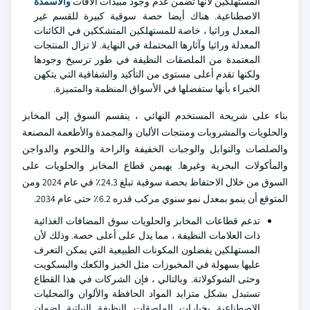
المستهلكين لأنها تضمن عدم وجود مبيدات الآفات
والأسمدة
الاصطناعية. هناك أيضا حصة سوقية كبيرة للقسم غير
المعدل وراثيا ، خاصة للمستهلكين المتشككين في الكائنات
المعدلة وراثيا وآثارها المحتملة في النهاية. لا تزال المنتجات
المعتمدة من الملصقات النظيفة في طور ترسيخ وجودها
ولكنها تقدم أعلى مستوى من التأكيد والشفافية التي يتكهن
الخبراء بأنها ستفضلها في الأسواق المنظمة والمتميزة.
بناء على شريحة المستخدم النهائي ، ينقسم السوق إلى المخابز
والحلويات والمشروبات ومنتجات الألبان والمجمدة والأطعمة المصنعة
والصلصات والتوابل والوجبات الخفيفة والراحة واللحوم والدواجن
والمأكولات البحرية وغيرها. يهيمن قطاع المخابز والحلويات على
السوق من خلال الاحتفاظ بحصة سوقية تبلغ 24.3٪ في عام 2024 ومن
المتوقع أن ينمو بمعدل نمو سنوي مركب قدره 6.2٪ حتى عام 2034.
تدعم قطاعات المخابز والحلويات سوق المضافات الغذائية
ذات العلامات النظيفة ، مما يدل على أعلى حصة. وذلك لأن
المستهلكين يفضلون المكونات الطبيعية التي يمكن التعرف
عليها بسهولة في المخبوزات مثل الخبز والكعك والبسكويت
وحتى الشوكولاتة. وبالتالي ، فإن الشركات في هذا القطاع
تستبدل بشكل متزايد المواد الحافظة والألوان والمحليات
الاصطناعية بخيارات الملصقات النظيفة النباتية لضمان