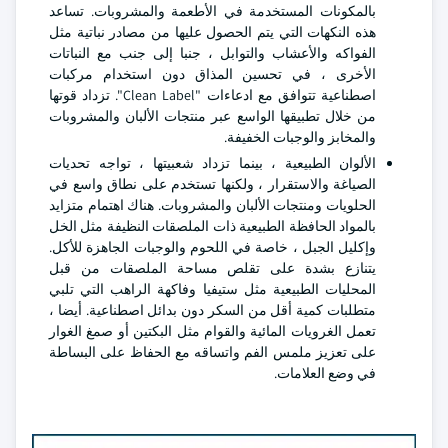
بالمكونات المستخدمة في الأطعمة والمشروبات. تساعد
هذه النكهات التي يتم الحصول عليها من مصادر نباتية مثل
الفواكه والأعشاب والتوابل ، جنبا إلى جنب مع النباتات
الأخرى ، في تحسين المذاق دون استخدام مركبات
اصطناعية تتوافق مع ادعاءات "Clean Label". تزداد قوتها
من خلال تطبيقها الواسع عبر منتجات الألبان والمشروبات
والمخابز والوجبات الخفيفة.
الألوان الطبيعية ، بينما تزداد شعبيتها ، تواجه تحديات
الصياغة والاستقرار ، ولكنها تستخدم على نطاق واسع في
الحلويات ومنتجات الألبان والمشروبات. هناك اهتمام متزايد
بالمواد الحافظة الطبيعية ذات الملصقات النظيفة مثل الخل
وإكليل الجبل ، خاصة في اللحوم والوجبات الجاهزة للأكل.
يتنازع بشدة على تقلص مساحة الملصقات من قبل
المحليات الطبيعية مثل ستيفيا وفاكهة الراهب التي تلبي
متطلبات كمية أقل من السكر دون بدائل اصطناعية. أيضا ،
تعمل الغرويات المائية والقوام مثل البكتين أو صمغ الغوار
على تعزيز ملمس الفم واتساقه مع الحفاظ على البساطة
في وضع العلامات.