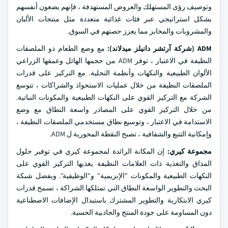
وتوصيف رؤى المستهلك والعروض المستهدفة ، فإنهم يضعون أنفسهم
بشكل استراتيجي عبر فئات غذائية متعددة مثل منتجات الألبان
والمشروبات والمخابز مما يعزز حصتهم في السوق.
ADM (شركة آرتشر دانيلز ميدلاند):
مع وضع الطعام ذو الملصقات
النظيفة في الاعتبار ، توفر ADM من حجمها الهائل وعمقها الزراعي
الألوان الطبيعية والنكهات وأنظمة التحلية. مع التركيز على قدرات
الملصقات النظيفة من خلال عمليات الاستحواذ والشراكات ، تتوسع
الشركة مع التركيز القوي على النكهات الطبيعية والمكونات النباتية.
من خلال التركيز القوي على المصادر واسعة النطاق مع وضع
الاستدامة في الاعتبار ، وتوسيع نطاق مستخدمي الملصقات النظيفة ،
وإمكانية التتبع والشفافية ، تصبح النقطة المحورية ل ADM.
مجموعة كيري:
إن المكانة الرائدة لمجموعة كيري في توفير حلول
المذاق والتغذية ذات العلامات النظيفة يغذيها التركيز القوي على
النكهات الطبيعية والمكونات "الإنزيمية" و"الوظيفية". وبفضل شبكة
البحث والتطوير الواسعة النطاق التي تمتلكها الشراكة ، تسمح قدرات
كيري الابتكارية والتطوير المشترك باستبدال الإضافات الاصطناعية
دون المساومة على جودة المنتج والجاذبية الحسية.