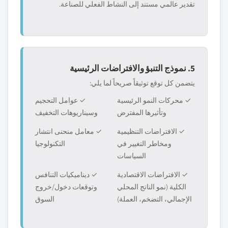
تقدير عالمي مستند إلى النشاط الفعلي للصناعة.
5. نموذج التنبؤ والافتراضات الرئيسية
يتضمن كل توقع توثيقاً صريحاً لما يلي:
✓ محركات النمو الرئيسية
✓ عوامل التحجيم
وتأثيرها المفترض
وسيناريوهات التخفيف
✓ الافتراضات التنظيمية
✓ معامل منحنى انتشار
ومخاطر التغيير في
التكنولوجيا
السياسات
✓ الافتراضات الاقتصادية
✓ ديناميكيات التنافس
الكلية (نمو الناتج المحلي
وتوقعات دخول/خروج
الإجمالي، التضخم، العملة)
السوق