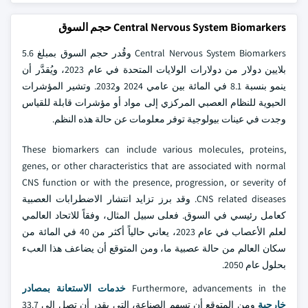
Central Nervous System Biomarkers حجم السوق
Central Nervous System Biomarkers وقُدر حجم السوق بمبلغ 5.6
بلايين دولار من دولارات الولايات المتحدة في عام 2023، ويُقدَّر أن
ينمو بنسبة 8.1 في المائة بين عامي 2024 و2032. وتشير المؤشرات
الحيوية للنظام العصبي المركزي إلى مواد أو مؤشرات قابلة للقياس
وجدت في عينات بيولوجية توفر معلومات عن حالة هذه النظم.
These biomarkers can include various molecules, proteins,
genes, or other characteristics that are associated with normal
CNS function or with the presence, progression, or severity of
CNS related diseases. وقد برز تزايد انتشار الاضطرابات العصبية
كعامل رئيسي في السوق. فعلى سبيل المثال، وفقاً للاتحاد العالمي
لعلم الأعصاب في عام 2023، يعاني حالياً أكثر من 40 في المائة من
سكان العالم من حالة عصبية ما، ومن المتوقع أن يضاعف هذا العبء
بحلول عام 2050.
Furthermore, advancements in the
خدمات الاستعانة بمصادر
خارجية
ومن المتوقع أن تسهم الصناعة، التي يقدر أن تصل إلى 33.7