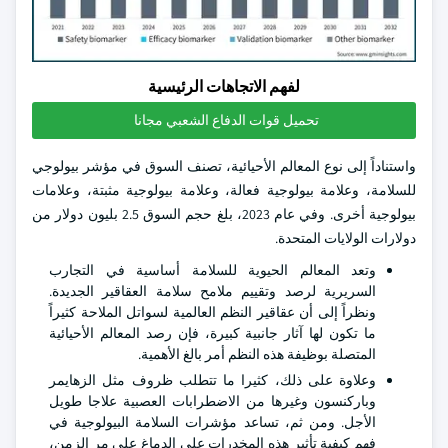
لفهم الاتجاهات الرئيسية
تحميل قوات الدفاع الشعبي مجانا
واستناداً إلى نوع المعالم الأحيائية، تصنف السوق في مؤشر بيولوجي
للسلامة، وعلامة بيولوجية فعالة، وعلامة بيولوجية مثبتة، وعلامات
بيولوجية أخرى. وفي عام 2023، بلغ حجم السوق 2.5 بليون دولار من
دولارات الولايات المتحدة.
وتعد المعالم الحيوية للسلامة أساسية في التجارب
السريرية لرصد وتقييم ملامح سلامة العقاقير الجديدة.
ونظراً إلى أن عقاقير النظم العالمية لسواتل الملاحة كثيراً
ما تكون لها آثار جانبية كبيرة، فإن رصد المعالم الأحيائية
المتصلة بوظيفة هذه النظم أمر بالغ الأهمية.
وعلاوة على ذلك، كثيرا ما تتطلب ظروف مثل الزهايمر
وباركنسون وغيرها من الاضطرابات العصبية علاجا طويل
الأجل. ومن ثم، تساعد مؤشرات السلامة البيولوجية في
فهم كيفية تأثير هذه المخدرات على الدماغ على مر الزمن،