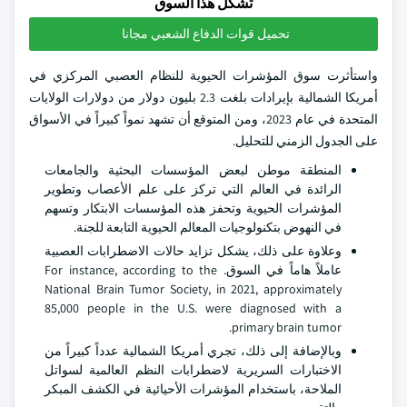
تشكل هذا السوق
تحميل قوات الدفاع الشعبي مجانا
واستأثرت سوق المؤشرات الحيوية للنظام العصبي المركزي في
أمريكا الشمالية بإيرادات بلغت 2.3 بليون دولار من دولارات الولايات
المتحدة في عام 2023، ومن المتوقع أن تشهد نمواً كبيراً في الأسواق
على الجدول الزمني للتحليل.
المنطقة موطن لبعض المؤسسات البحثية والجامعات
الرائدة في العالم التي تركز على علم الأعصاب وتطوير
المؤشرات الحيوية وتحفز هذه المؤسسات الابتكار وتسهم
في النهوض بتكنولوجيات المعالم الحيوية التابعة للجنة.
وعلاوة على ذلك، يشكل تزايد حالات الاضطرابات العصبية
عاملاً هاماً في السوق. For instance, according to the
National Brain Tumor Society, in 2021, approximately
85,000 people in the U.S. were diagnosed with a
primary brain tumor.
وبالإضافة إلى ذلك، تجري أمريكا الشمالية عدداً كبيراً من
الاختبارات السريرية لاضطرابات النظم العالمية لسواتل
الملاحة، باستخدام المؤشرات الأحيائية في الكشف المبكر