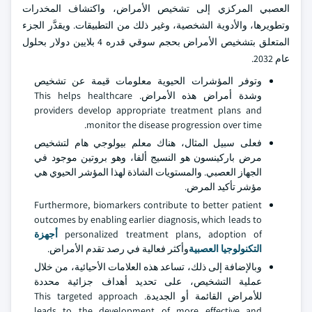
العصبي المركزي إلى تشخيص الأمراض، واكتشاف المخدرات
وتطويرها، والأدوية الشخصية، وغير ذلك من التطبيقات. ويقدَّر الجزء
المتعلق بتشخيص الأمراض بحجم سوقي قدره 4 بلايين دولار بحلول
عام 2032.
وتوفر المؤشرات الحيوية معلومات قيمة عن تشخيص
وشدة أمراض هذه الأمراض. This helps healthcare
providers develop appropriate treatment plans and
monitor the disease progression over time.
فعلى سبيل المثال، هناك معلم بيولوجي هام لتشخيص
مرض باركينسون هو النسيج ألفا، وهو بروتين موجود في
الجهاز العصبي. والمستويات الشاذة لهذا المؤشر الحيوي هي
مؤشر تأكيد المرض.
Furthermore, biomarkers contribute to better patient
outcomes by enabling earlier diagnosis, which leads to
personalized treatment plans, adoption of
أجهزة
التكنولوجيا العصبية
وأكثر فعالية في رصد تقدم الأمراض.
وبالإضافة إلى ذلك، تساعد هذه العلامات الأحيائية، من خلال
عملية التشخيص، على تحديد أهداف جزائية محددة
للأمراض القائمة أو الجديدة. This targeted approach
leads to the development of more effective and