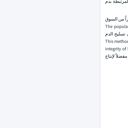
لمرتبطة بدم
اً من السوق
The popularity of
effici. وينطوي تجفيف الرذاذ على تسليح الدم
This method ensures the pres
integrity of
فضلاً لإنتاج