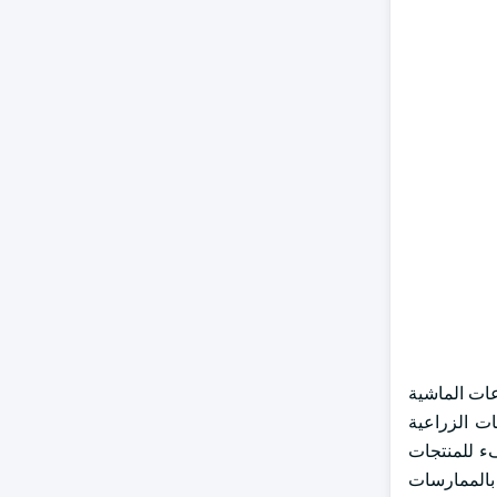
It generated. المنطقة تتوسع في صناعات الماشية
ات الزراعية
فء للمنتجات
ة بالممارسات