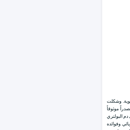
ضوية. وشكلت
كيبات تغذية البولتري مصدراً موثوقاً
 دم البولتري
ائي وفوائده