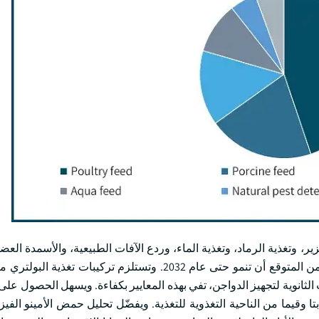
زير، وتغذية الرماد، وتغذية الماء، وردع الآفات الطبيعية، والأسمدة الع
تغذية البولتري نسبة 45 في المائة من حصة السوق في عام 2023 ومن المتوقع أن تنمو حتى عام 2032. وتستلزم تر
الثانوية لتجهيز الدواجن، تفي بهذه المعايير بكفاءة. ويسهل الحصول على
وقيما من الناحية التغذوية للتغذية. ويفضّل تحليل حمض الأمينو الفيزي