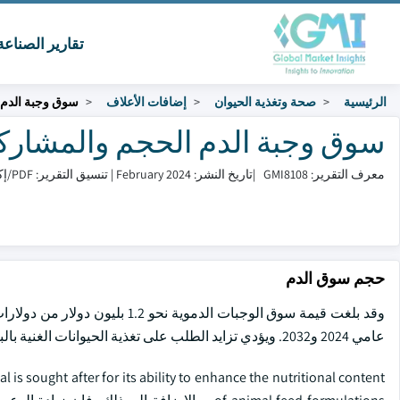
تقارير الصناع
الرئيسية
صحة وتغذية الحيوان
إضافات الأعلاف
سوق وجبة الدم
سوق وجبة الدم الحجم والمشاركة 2024 - 32
معرف التقرير: GMI8108
|
تاريخ النشر: February 2024
|
تنسيق التقرير: PDF/إكسل/لوحة التحكم/منصة
حجم سوق الدم
عامي 2024 و2032. ويؤدي تزايد الطلب على تغذية الحيوانات الغنية بالبروتين، ولا سيما في قطاعي الماشية وتربية المائيات، إلى زيادة نمو الصناعة.
 is sought after for its ability to enhance the nutritional content