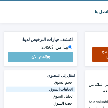
تصل بنا
اكتشف خيارات الترخيص لدينا:
يبدأ من: $2,450
فاع
اشتر الآن
ا
انتقل إلى المحتوى
حجم السوق
وق الوجبات الدموية نحو 1.2 بليون دولار من دولارات الولايات المتحدة في عام 2023، ومن المتوقع أن تسجل أكثر من 3.6 في المائة بين
اتجاهات السوق
تحليل السوق
As a valuabl
حصة السوق