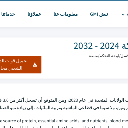
ة
نبض GMI
معلومات عنا
عملاؤنا
خدماتنا
ا
20
تحميل قوات الد
الشعبي مجان
وقد بلغت قيمة س
e source of protein, essential amino acids, and nutrients, blood meal