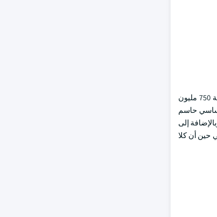
وعلى أساس المصدر، تقسم السوق إلى دم الدواجن، ودم الخنزير، والدم المذهل. وحافظت دماء البولتري على حصة السوق المهيمنة البالغة 750 مليون
ني أساسي حاسم
بالإضافة إلى
 حين أن كلا