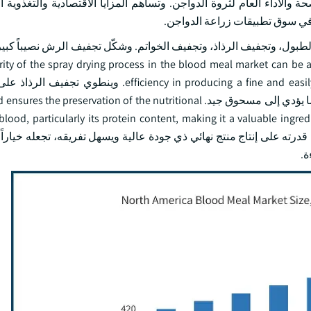
 والأداء العام لثروة الدواجن. وتساهم المزايا الاقتصادية والتغذوية ا
 في سوق تطبيقات زراعة الدواجن.
طبول، وتجفيف الرذاذ، وتجفيف الخواتم. وشكّل تجفيف الرش نصيباً كبير
ع أن ينمو حتى عام 2032.  the spray drying process in the blood meal market can be attributed to its
ency in producing a fine and easily handled powder with superior solubility and storage stability
السائل إلى قطرات، وهو ما يجف بسرعة في مجرى هوائي ساخن، مما يؤدي إلى مسحوق جيد. ervation of the nutritional
 blood, particularly its protein content, making it a valuable ingre
 قدرته على إنتاج منتج نهائي ذي جودة عالية ويسهل تفريقه، تجعله خياراً م
ة.