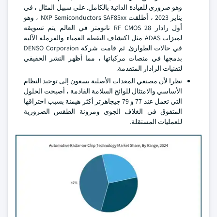
وهو ضروري للقيادة الذاتية بالكامل. على سبيل المثال ، في
يناير 2023 ، أطلقت NXP Semiconductors SAF85xx ، وهو
أول رادار RF CMOS 28 نانومتر في العالم يتم تسويقه
لميزات ADAS مثل اكتشاف النقطة العمياء والفرملة الآلية
في حالات الطوارئ. ثم قامت شركة DENSO Corporaion
بدمجها في منصات مركباتها ، مما أظهر النشر الحقيقي
لتقنيات الرادار المتقدمة.
نظرا لأن مصنعي المعدات الأصلية يسعون إلى توحيد النظام
الأساسي والامتثال للوائح السلامة القادمة ، أصبحت الحلول
التي تعمل عند 77 و 79 جيجاهرتز أكثر هيمنة بسبب اختراقها
المتفوق في الغلاف الجوي ومرونة الطقس الضرورية
للعمليات المستقلة.