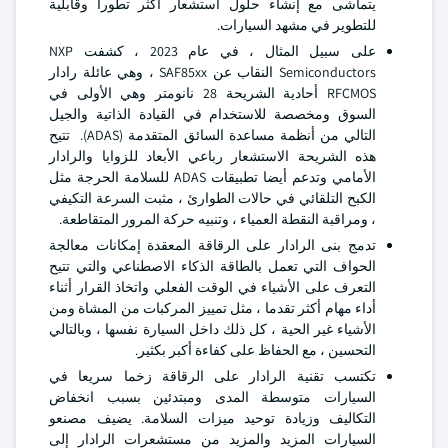
يتماشى مع إنشاء حلول استشعار أكثر تطورا وقابلية
للتطوير في مشهد السيارات.
على سبيل المثال ، في عام 2023 ، كشفت NXP
Semiconductors النقاب عن SAF85xx ، وهي عائلة رادار
RFCMOS أحادية الشريحة 28 نانومتر وهي الأولى في
السوق ومخصصة للاستخدام في القيادة الذاتية والجيل
التالي من أنظمة مساعدة السائق المتقدمة (ADAS). تتيح
هذه الشريحة الاستشعار رباعي الأبعاد للزوايا والرادار
الأمامي وتدعم أيضا تطبيقات ADAS للسلامة الحرجة مثل
الكبح التلقائي في حالات الطوارئ ، مثبت السرعة التكيفي
، ومراقبة النقطة العمياء ، وتنبيه حركة المرور المتقاطعة.
تدمج بنى الرادار على الرقاقة المعقدة إمكانات معالجة
الحواف التي تعمل بالطاقة الذكاء الاصطناعي والتي تتيح
التعرف على الأشياء في الوقت الفعلي واتخاذ القرار أثناء
أداء مهام أكثر تقدما ، مثل تمييز المركبات من المشاة ومن
الأشياء غير الحية ، كل ذلك داخل السيارة نفسها ، وبالتالي
التحسين ، مع الحفاظ على كفاءة أكبر بكثير.
تكتسب تقنية الرادار على الرقاقة زخما سريعا في
السيارات متوسطة المدى ومبتدئين بسبب انخفاض
التكاليف وزيادة توحيد ميزات السلامة. يضيف مصنعو
السيارات المزيد والمزيد من مستشعرات الرادار إلى