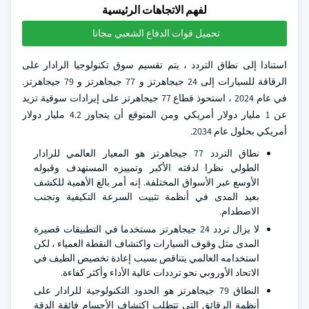
لفهم الاتجاهات الرئيسية
تحميل قوات الدفاع الشعبي مجانا
استنادا إلى نطاق التردد ، يتم تقسيم سوق تكنولوجيا الرادار على
الرقاقة للسيارات إلى 24 جيجاهرتز و 77 جيجاهرتز و 79 جيجاهرتز.
في عام 2024 ، استحوذ قطاع 77 جيجاهرتز على إيرادات سوقية تزيد
عن 1 مليار دولار أمريكي ومن المتوقع أن يتجاوز 4.2 مليار دولار
أمريكي بحلول عام 2034.
نطاق التردد 77 جيجاهرتز هو المعيار العالمي للرادار
الطولي نظرا لدقته الأكبر وتمييزه المستهدف وقبوله
الأوسع عبر الأسواق المختلفة. إنه أمر بالغ الأهمية للكشف
بعيد المدى في أنظمة تثبيت السرعة التكيفية وتجنب
الاصطدام.
لا يزال تردد 24 جيجاهرتز مستخدما في التطبيقات قصيرة
المدى مثل وقوف السيارات واكتشاف النقطة العمياء ، لكن
استخدامه العالمي يتناقص بسبب إعادة تخصيص الطيف في
الاتحاد الأوروبي نحو ترددات عالية الأداء وأكثر كفاءة.
النطاق 79 جيجاهرتز هو الحدود التكنولوجية للرادار على
أنظمة الرقائق التي تتطلب اكتشاف الأجسام فائقة الدقة