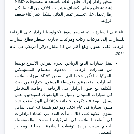
لتوفير رادار إدراك فائق الدقة باستخدام مصفوفات MIMO
48 × 48 قادرة على اكتشاف عشرات الآلاف من النقاط لكل
إطار تعمل على تحسين تمييز الكائن بشكل كبير أثناء ضعف
الرؤية.
بناء على السيارة ، يتم تقسيم سوق تكنولوجيا الرادار على الرقاقة
للسيارات إلى مركبات ركاب ومركبات تجارية. سيطر قطاع سيارات
الركاب على السوق وبلغ أكثر من 1.1 مليار دولار أمريكي في عام
2024.
تمثل سيارات الدفع الرباعي الجزء الفرعي الأسرع توسعا
من سيارات الركاب ، مدفوعا باهتمام المستهلكين
بالمركبات الأكبر حجما التي تتضمن ADAS. ميزات سلامة
السيارات المتقدمة والمتوسطة المستوى متوازنة من حيث
التكلفة مع حلول الرادار على الرقاقة ، وخاصة المخاطر
في سيارات السيدان وسيارات الهاتشباك للمبتدئين. على
سبيل التوضيح ، ذكرت إحصائية OICA أن الهند أنتجت 6.01
مليون سيارة في عام 2024 وهو نمو بنسبة 3٪ على أساس
سنوي. علاوة على ذلك ، بدأت البلاد في اعتماد الرادارات
في أنظمة السلامة في المركبات المدمجة والمتوسطة
الحجم بسبب زيادة توقعات السلامة المحلية ومعايير
التصدير.