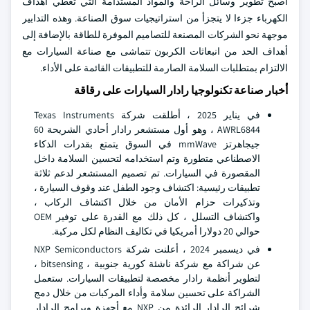
أصبح تطوير وسائل الراحة والمواد المستدامة التي تغطي أهداف
الكهرباء جزءا لا يتجزأ من استراتيجيات سوق الصناعة. وهذه التدابير
موجهة نحو الشركات المصنعة للتصاميم الموفرة للطاقة بالإضافة إلى
أهداف الحد من انبعاثات الكربون تتماشى مع صناعة السيارات مع
الالتزام بمتطلبات السلامة الصارمة للتطبيقات القائمة على الأداء.
أخبار صناعة تكنولوجيا رادار السيارات على رقاقة
في يناير 2025 ، أطلقت شركة Texas Instruments
AWRL6844 ، وهو أول مستشعر رادار أحادي الشريحة 60
جيجاهرتز mmWave في السوق يتمتع بقدرات الذكاء
الاصطناعي متطورة وتم استخدامه لتحسين السلامة داخل
المقصورة في السيارات. تم تصميم المستشعر لدعم ثلاثة
تطبيقات رئيسية: اكتشاف وجود الطفل عند وقوف السيارة ،
وتذكيرات حزام الأمان من خلال اكتشاف الركاب ،
واكتشاف التسلل ، كل ذلك مع القدرة على توفير OEM
حوالي 20 دولارا أمريكيا في تكاليف النظام لكل مركبة.
في ديسمبر 2024 ، أعلنت شركة NXP Semiconductors
عن شراكة مع شركة ناشئة كورية جنوبية ، bitsensing ،
لتطوير أنظمة رادار مخصصة لتطبيقات السيارات. ستعمل
الشراكة على تحسين سلامة وأداء المركبات من خلال دمج
شرائح الرادار الرائدة من NXP مع أجهزة وبرامج الرادار