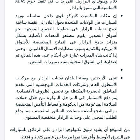
لاتام وهيونداي البرازيل التي بدأت في تنفيذ حزم ADAS
الأساسية التي تتميز بالرادار.
إن مكانة المكسيك كمركز قوي داخل سلسلة توريد
السيارات في الولايات المتحدة يحول البلاد إلى نقطة ساخنة
لدمج تقنيات الرادار في خطوط التجميع الموجهة نحو
أسواق التصدير. يقوم مصنعو المعدات الأصلية بشكل
متزايد بدمج الرادار في النماذج المخصصة للأسواق
الأمريكية والكندية بسبب متطلبات الامتثال القانوني ، وحتى
إذا كانت هذه الميزات عبارة عن أحكام على هذه النماذج تم
إصدارها في السوق المحلية بسبب مبررات التسعير.
تتبنى الأرجنتين وبقية البلدان تقنيات الرادار مع مركبات
الأسطول العام وشركات الخدمات اللوجستية التي تخدم
المناطق الحضرية المكتظة مع تحسن الظروف الاقتصادية.
يتم دفع الاستثمار في المراحل المبكرة من خلال حملات
السلامة المدعومة من الحكومة وأقساط التأمين المنخفضة
، والتي تشجع أنظمة مساعدة السائق المتقدمة ، مما يدفع
الطلب المحلي على وحدات الرادار منخفضة المستوى.
من المتوقع أن يشهد سوق تكنولوجيا الرادار على الرقائق للسيارات
في الشرق الأوسط وأفريقيا نموا مربحا بين عامي 2025 و 2034.