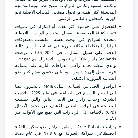
وتكلفة التصنيع وتكامل المركبات. تصبح هذه البنية المدمجة
المحسنة أكثر أهمية مع تحول مصنعي المعدات الأصلية نحو
كهربة الأسطول والتكامل الرقمي.
للحصول على حوسبة أكثر تقدما أو التكرار في عمليات
تثبيت ADAS المخصصة ، يفضل استخدام الوحدات النمطية
متعددة الشرائح. في الوقت نفسه ، تكتسب مصفوفات
الرادار المتكاملة مكانة بارزة في تقنيات الرادار عالية
الدقة. على سبيل المثال ، في CES 2024 ، عرضت
Stellantis رادار ICON تم تطويره بالاشتراك مع Magna ،
والذي يمكنه تحديد راكبي الدراجات النارية على مسافة
قريبة تصل إلى 0.5 متر ، وبالتالي تحقيق تقدم كبير نحو
السلامة المرورية الكثيفة.
الوافدون الجدد في الصناعة ، مثل TMYTEK ، يشيرون أيضا
إلى التغيير السريع في الصناعة. في يناير 2025 ، قدمت
الشركة وحدات رادار من الجيل الثاني والتي تضمنت
المعالجة في الوقت الفعلي للكشف عن وجود الأطفال
(CPD) بالإضافة إلى الرادارات التي تمنع فتح الأبواب غير
الآمنة.
بقيادة Arbe Robotics ، يتطور الرادار نحو تمكين الذكاء
الاصطناعي. شراكة الشركة مع NVIDIA في عام 2025