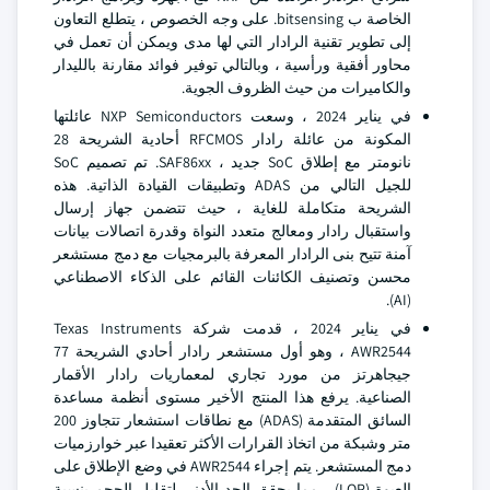
الخاصة ب bitsensing. على وجه الخصوص ، يتطلع التعاون
إلى تطوير تقنية الرادار التي لها مدى ويمكن أن تعمل في
محاور أفقية ورأسية ، وبالتالي توفير فوائد مقارنة بالليدار
والكاميرات من حيث الظروف الجوية.
في يناير 2024 ، وسعت NXP Semiconductors عائلتها
المكونة من عائلة رادار RFCMOS أحادية الشريحة 28
نانومتر مع إطلاق SoC جديد ، SAF86xx. تم تصميم SoC
للجيل التالي من ADAS وتطبيقات القيادة الذاتية. هذه
الشريحة متكاملة للغاية ، حيث تتضمن جهاز إرسال
واستقبال رادار ومعالج متعدد النواة وقدرة اتصالات بيانات
آمنة تتيح بنى الرادار المعرفة بالبرمجيات مع دمج مستشعر
محسن وتصنيف الكائنات القائم على الذكاء الاصطناعي
(AI).
في يناير 2024 ، قدمت شركة Texas Instruments
AWR2544 ، وهو أول مستشعر رادار أحادي الشريحة 77
جيجاهرتز من مورد تجاري لمعماريات رادار الأقمار
الصناعية. يرفع هذا المنتج الأخير مستوى أنظمة مساعدة
السائق المتقدمة (ADAS) مع نطاقات استشعار تتجاوز 200
متر وشبكة من اتخاذ القرارات الأكثر تعقيدا عبر خوارزميات
دمج المستشعر. يتم إجراء AWR2544 في وضع الإطلاق على
العبوة (LOP) ، مما يحقق الحد الأدنى لتقليل الحجم بنسبة