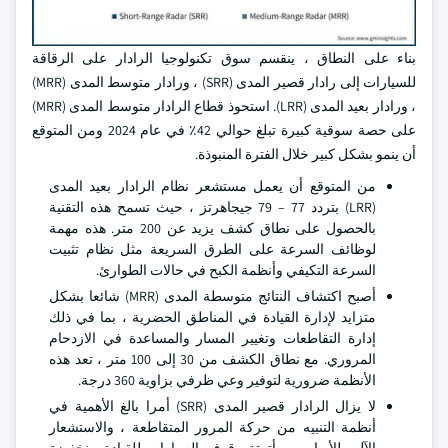
بناء على النطاق ، ينقسم سوق تكنولوجيا الرادار على الرقاقة
للسيارات إلى رادار قصير المدى (SRR) ، ورادار متوسط المدى (MRR)
، ورادار بعيد المدى (LRR). استحوذ قطاع الرادار متوسط المدى (MRR)
على حصة سوقية كبيرة تبلغ حوالي 42٪ في عام 2024 ومن المتوقع
أن ينمو بشكل كبير خلال الفترة المنبوذة.
من المتوقع أن يعمل مستشعر نظام الرادار بعيد المدى
(LRR) بتردد 77 – 79 جيجاهرتز ، حيث تسمح هذه التقنية
بالحصول على نطاق كشف يزيد عن 200 متر. هذه مهمة
لوظائف السرعة على الطرق السريعة مثل نظام تثبيت
السرعة التكيفي وأنظمة الكبح في حالات الطوارئ.
أصبح اكتشاف النتائج متوسطة المدى (MRR) شائعا بشكل
متزايد لإدارة القيادة في المناطق الحضرية ، بما في ذلك
إدارة التقاطعات وتغيير المسار والمساعدة في الازدحام
المروري. مع نطاق الكشف من 30 إلى 100 متر ، تعد هذه
الأنظمة ضرورية لتوفير وعي ظرفي بزاوية 360 درجة.
لا يزال الرادار قصير المدى (SRR) أمرا بالغ الأهمية في
أنظمة التنبيه من حركة المرور المتقاطعة ، والاستشعار