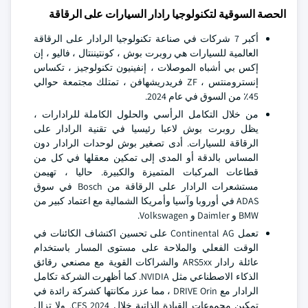
الحصة السوقية لتكنولوجيا رادار السيارات على الرقاقة
أكبر 7 شركات في صناعة تكنولوجيا الرادار على الرقاقة
العالمية للسيارات هي روبرت بوش ، كونتيننتال ، فاليو ، إن
إكس بي أشباه الموصلات ، إنفينيون تكنولوجيز ، تكساس
إنسترومنتس ، ZF فريدريشهافن ، تمتلك مجتمعة حوالي
45٪ من السوق في عام 2024.
من خلال التكامل الرأسي والحلول الكاملة للرادارات ،
يظل روبرت بوش لاعبا رئيسيا في تقنية الرادار على
الرقاقة للسيارات. أدى تصغير بوش لوحدات الرادار دون
المساس بالدقة أو المدى إلى تمكين معقلها في كل من
قطاعات المركبات المتميزة والكبيرة. حاليا ، تهيمن
مستشعرات الرادار على الرقاقة من Bosch في سوق
ADAS في أوروبا وآسيا وأمريكا الشمالية مع اعتماد كبير من
BMW و Daimler و Volkswagen.
تعمل Continental AG على تحسين اكتشاف الكائنات في
الوقت الفعلي والملاحة على مستوى المسار باستخدام
عائلة رادار ARS5xx والشراكات القوية مع مصنعي رقائق
الذكاء الاصطناعي مثل NVIDIA. كما أظهرت الشركة تكامل
الرادار مع DRIVE Orin ، مما عزز مكانتها كشركة رائدة في
تمكين مجموعات القيادة الذاتية خلال CES 2024. ولا تزال