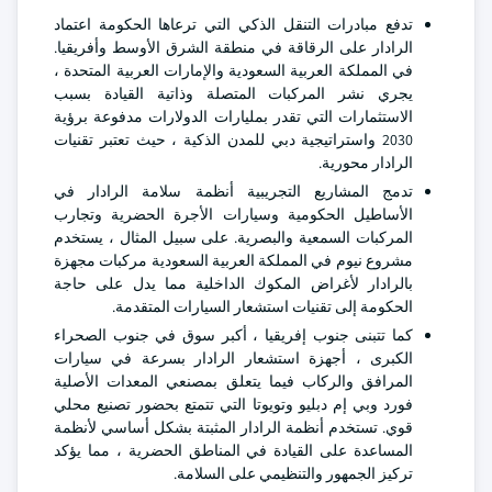
تدفع مبادرات التنقل الذكي التي ترعاها الحكومة اعتماد
الرادار على الرقاقة في منطقة الشرق الأوسط وأفريقيا.
في المملكة العربية السعودية والإمارات العربية المتحدة ،
يجري نشر المركبات المتصلة وذاتية القيادة بسبب
الاستثمارات التي تقدر بمليارات الدولارات مدفوعة برؤية
2030 واستراتيجية دبي للمدن الذكية ، حيث تعتبر تقنيات
الرادار محورية.
تدمج المشاريع التجريبية أنظمة سلامة الرادار في
الأساطيل الحكومية وسيارات الأجرة الحضرية وتجارب
المركبات السمعية والبصرية. على سبيل المثال ، يستخدم
مشروع نيوم في المملكة العربية السعودية مركبات مجهزة
بالرادار لأغراض المكوك الداخلية مما يدل على حاجة
الحكومة إلى تقنيات استشعار السيارات المتقدمة.
كما تتبنى جنوب إفريقيا ، أكبر سوق في جنوب الصحراء
الكبرى ، أجهزة استشعار الرادار بسرعة في سيارات
المرافق والركاب فيما يتعلق بمصنعي المعدات الأصلية
فورد وبي إم دبليو وتويوتا التي تتمتع بحضور تصنيع محلي
قوي. تستخدم أنظمة الرادار المثبتة بشكل أساسي لأنظمة
المساعدة على القيادة في المناطق الحضرية ، مما يؤكد
تركيز الجمهور والتنظيمي على السلامة.