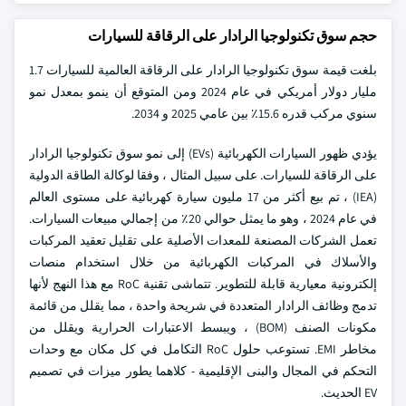
حجم سوق تكنولوجيا الرادار على الرقاقة للسيارات
بلغت قيمة سوق تكنولوجيا الرادار على الرقاقة العالمية للسيارات 1.7
مليار دولار أمريكي في عام 2024 ومن المتوقع أن ينمو بمعدل نمو
سنوي مركب قدره 15.6٪ بين عامي 2025 و 2034.
يؤدي ظهور السيارات الكهربائية (EVs) إلى نمو سوق تكنولوجيا الرادار
على الرقاقة للسيارات. على سبيل المثال ، وفقا لوكالة الطاقة الدولية
(IEA) ، تم بيع أكثر من 17 مليون سيارة كهربائية على مستوى العالم
في عام 2024 ، وهو ما يمثل حوالي 20٪ من إجمالي مبيعات السيارات.
تعمل الشركات المصنعة للمعدات الأصلية على تقليل تعقيد المركبات
والأسلاك في المركبات الكهربائية من خلال استخدام منصات
إلكترونية معيارية قابلة للتطوير. تتماشى تقنية RoC مع هذا النهج لأنها
تدمج وظائف الرادار المتعددة في شريحة واحدة ، مما يقلل من قائمة
مكونات الصنف (BOM) ، ويبسط الاعتبارات الحرارية ويقلل من
مخاطر EMI. تستوعب حلول RoC التكامل في كل مكان مع وحدات
التحكم في المجال والبنى الإقليمية - كلاهما يطور ميزات في تصميم
EV الحديث.