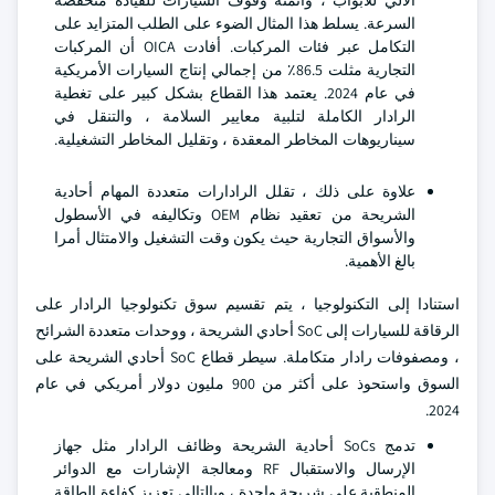
الآلي للأبواب ، وأتمتة وقوف السيارات للقيادة منخفضة
السرعة. يسلط هذا المثال الضوء على الطلب المتزايد على
التكامل عبر فئات المركبات. أفادت OICA أن المركبات
التجارية مثلت 86.5٪ من إجمالي إنتاج السيارات الأمريكية
في عام 2024. يعتمد هذا القطاع بشكل كبير على تغطية
الرادار الكاملة لتلبية معايير السلامة ، والتنقل في
سيناريوهات المخاطر المعقدة ، وتقليل المخاطر التشغيلية.
علاوة على ذلك ، تقلل الرادارات متعددة المهام أحادية
الشريحة من تعقيد نظام OEM وتكاليفه في الأسطول
والأسواق التجارية حيث يكون وقت التشغيل والامتثال أمرا
بالغ الأهمية.
استنادا إلى التكنولوجيا ، يتم تقسيم سوق تكنولوجيا الرادار على
الرقاقة للسيارات إلى SoC أحادي الشريحة ، ووحدات متعددة الشرائح
، ومصفوفات رادار متكاملة. سيطر قطاع SoC أحادي الشريحة على
السوق واستحوذ على أكثر من 900 مليون دولار أمريكي في عام
2024.
تدمج SoCs أحادية الشريحة وظائف الرادار مثل جهاز
الإرسال والاستقبال RF ومعالجة الإشارات مع الدوائر
المنطقية على شريحة واحدة ، وبالتالي تعزيز كفاءة الطاقة