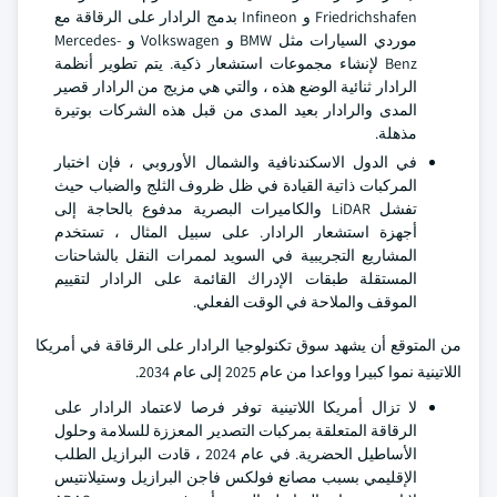
Friedrichshafen و Infineon بدمج الرادار على الرقاقة مع
موردي السيارات مثل BMW و Volkswagen و Mercedes-
Benz لإنشاء مجموعات استشعار ذكية. يتم تطوير أنظمة
الرادار ثنائية الوضع هذه ، والتي هي مزيج من الرادار قصير
المدى والرادار بعيد المدى من قبل هذه الشركات بوتيرة
مذهلة.
في الدول الاسكندنافية والشمال الأوروبي ، فإن اختبار
المركبات ذاتية القيادة في ظل ظروف الثلج والضباب حيث
تفشل LiDAR والكاميرات البصرية مدفوع بالحاجة إلى
أجهزة استشعار الرادار. على سبيل المثال ، تستخدم
المشاريع التجريبية في السويد لممرات النقل بالشاحنات
المستقلة طبقات الإدراك القائمة على الرادار لتقييم
الموقف والملاحة في الوقت الفعلي.
من المتوقع أن يشهد سوق تكنولوجيا الرادار على الرقاقة في أمريكا
اللاتينية نموا كبيرا وواعدا من عام 2025 إلى عام 2034.
لا تزال أمريكا اللاتينية توفر فرصا لاعتماد الرادار على
الرقاقة المتعلقة بمركبات التصدير المعززة للسلامة وحلول
الأساطيل الحضرية. في عام 2024 ، قادت البرازيل الطلب
الإقليمي بسبب مصانع فولكس فاجن البرازيل وستيلانتيس