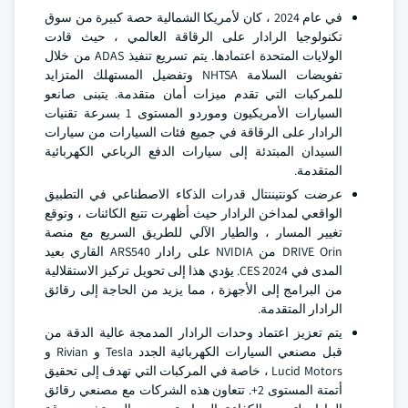
في عام 2024 ، كان لأمريكا الشمالية حصة كبيرة من سوق
تكنولوجيا الرادار على الرقاقة العالمي ، حيث قادت
الولايات المتحدة اعتمادها. يتم تسريع تنفيذ ADAS من خلال
تفويضات السلامة NHTSA وتفضيل المستهلك المتزايد
للمركبات التي تقدم ميزات أمان متقدمة. يتبنى صانعو
السيارات الأمريكيون وموردو المستوى 1 بسرعة تقنيات
الرادار على الرقاقة في جميع فئات السيارات من سيارات
السيدان المبتدئة إلى سيارات الدفع الرباعي الكهربائية
المتقدمة.
عرضت كونتيننتال قدرات الذكاء الاصطناعي في التطبيق
الواقعي لمداخن الرادار حيث أظهرت تتبع الكائنات ، وتوقع
تغيير المسار ، والطيار الآلي للطريق السريع مع منصة
DRIVE Orin من NVIDIA على رادار ARS540 القاري بعيد
المدى في CES 2024. يؤدي هذا إلى تحويل تركيز الاستقلالية
من البرامج إلى الأجهزة ، مما يزيد من الحاجة إلى رقائق
الرادار المتقدمة.
يتم تعزيز اعتماد وحدات الرادار المدمجة عالية الدقة من
قبل مصنعي السيارات الكهربائية الجدد Tesla و Rivian و
Lucid Motors ، خاصة في المركبات التي تهدف إلى تحقيق
أتمتة المستوى 2+. تتعاون هذه الشركات مع مصنعي رقائق