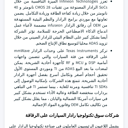
تعزز Infineon Technologies الميزة التنافسية من خلال
SoCs الرادار المصنوعة من تقنيات CMOS 28 نانومتر و 40
نانومتر من خلال زيادة كفاءة الطاقة وزيادة التكامل. يضمن
تعاونها مع موردي برامج الرادار والنظم البيئية المستهدفة
من OEM أن رقائق الرادار infuseon مصممة لأعباء عمل
اندماج الذكاء الاصطناعي الحرجة للسلامة. تؤثر الشركة
أيضا بشكل كبير على النظام البيئي للرادار الصيني من خلال
تزويد ADAS محليا لتوسيع نطاق الإنتاج الضخم.
تركز Texas Instruments على وحدات الرادار mmWave
على الرقاقة من فئة السيارات والتي تتضمن واجهات
أمامية DSP و MCU و RF كأجهزة أحادية الشريحة. يمكن
لمعدات ما بعد البيع ADAS من TI وموردي المستوى الأول
تحقيق أحجام أصغر وتكامل أسرع بفضل أجهزة الرادار
أحادية الشريحة. تتمتع هذه الشركات بإمكانية الوصول إلى
TI SDKs تنافسية ومرنة للغاية ، بينما تستمر TI في التباهي
بردارات منخفضة الطاقة وعالية الأداء تستخدم بشكل كبير
في سيارات أمريكا الشمالية واليابان ، مما يقلل بشكل كبير
من تكاليف تكامل OEM وفاتورة المواد الإجمالية.
شركات سوق تكنولوجيا رادار السيارات على الرقاقة
يشمل اللاعبون الرئيسيون العاملون في صناعة تكنولوجيا الرادار على