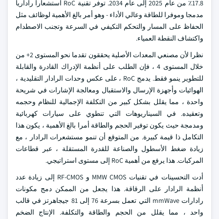
17.8٪ من عام 2025 إلى عام 2034. توفر تقنية RoC استشعارا راداريا
مدمجا وموفرا للطاقة وعالي الأداء - وهو أمر بالغ الأهمية لوظائف مثل
الحفاظ على المسار والتحكم التكيفي في السرعة وتجنب الاصطدام
واكتشاف النقطة العمياء.
نظرا لأن مصنعي المعدات الأصلية يحققون تقدما نحو المستوى 2+ من
خلال المستوى 4 ، فإن الطلب على أنظمة الإدراك القادرة والقابلة
للتطوير ينمو فقط. يدمج RoC ، على عكس وحدات الرادار التقليدية ،
الهوائيات وأجهزة الإرسال والاستقبال ومعالجة الإشارات في شريحة
واحدة ، مما يقلل بشكل كبير من التكلفة الإجمالية للنظام وحجمه
وتعقيده. في السيناريوهات التي تنطوي على سيارات كهربائية
ومدمجة حيث يكون توفير الحجم والطاقة أمرا بالغ الأهمية ، يكون هذا
التكامل ذا قيمة كبيرة. من المتوقع أن تنمو مستشعرات الرادار ، مع
زيادة ضغط الأسطول والصناعة للقدرة المستقلة ، عبر قطاعات
المركبات. هذا يرفع من أهمية RoC إلى مستوى استراتيجي.
أدت التحسينات في تقنيات MMW CMOS و RF-CMOS إلى زيادة عدد
أنظمة الرادار على الرقاقة. هذا يجعل من الممكن دمج مكونات
رادارات mmWave التي تعمل بسرعة 76 إلى 81 جيجاهرتز في قالب
واحد ، مما يقلل من الحجم والطاقة والتكلفة. الإنتاج الضخم