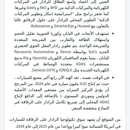
الصين إلى اعتماد واسع النطاق للرادار في المركبات
الكهربائية والمركبات الذكية من BYD و NIO و Geely وغيرها.
كما تحفز برامج مثل "استراتيجية ابتكار وتطوير المركبات
الذكية" التطوير المحلي للرادار على حلول الرقائق غالبا
بالتعاون مع Huawei و SmarterEye و Robosense.
تستهدف الأبحاث في اليابان وكوريا الجنوبية تقليل الحجم
واستهلاك الطاقة والتقارب بين الشريحة المتعددة
والشريحة الواحدة. يتم تطوير رادار التنقل الجوي الحضري
الجديد SoCs بواسطة Denso و Panasonic Automotive
لليابان ، بينما يقوم المنافسان الكوريان Hyundai و Kia بدمج
مستشعرات ADAS متعددة الوسائط في المركبات
الكهربائية الجديدة مثل IONIQ 6 و Genesis GV70.
في الوقت نفسه ، تعد الهند الآن رابع أكبر مصنع للسيارات ،
حيث تم إنتاج 6.01 مليون سيارة في عام 2024. من المرجح
أن يؤدي التركيز المتزايد من مصنعي المعدات الأصلية
الدوليين وموردي المستوى 1 بالإضافة إلى الدافع لإنتاج
ADAS المحلي إلى تسريع تكامل الرادار على الرقاقة في
النماذج منخفضة السعر.
من المتوقع أن يشهد سوق تكنولوجيا الرادار على الرقاقة للسيارات
في أمريكا الشمالية نموا كبيرا وواعدا من عام 2025 إلى عام 2034.