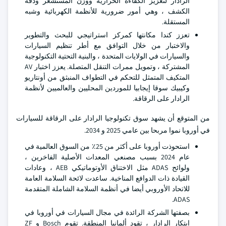
الرادار لتعزيز الكفاءة الحرارية ووزن المستشعر ودقة
الكشف ، وهي أمور ضرورية للأنظمة الكهربائية وشبه
المستقلة.
تعزز كندا مكانتها كمركز استراتيجي للبحث والتطوير
والاختبار من خلال التوافق مع أطر تنظيم السيارات
والسيارات في الولايات المتحدة ، والبنية التحتية التكنولوجية
المشتركة ، وتمويل ممرات التنقل المتصلة. يعزز اختبار AV
المتكيف المتمثل للتحكم في التطواف المنبثق من أونتاريو
وكيبيك سوقا إيجابيا للموردين المحليين والعالميين لأنظمة
الرادار على الرقاقة.
من المتوقع أن يشهد سوق تكنولوجيا الرادار على الرقاقة للسيارات
في أوروبا نموا مربحا بين عامي 2025 و 2034.
استحوذت أوروبا على أكثر من 25٪ من السوق العالمية في
عام 2024 بسبب مصنعي المعدات الأصلية الفاخرين ،
ولوائح ADAS مثل الاختناق الأوتوماتيكي AEB ، وعادات
القيادة ذات الدوافع المناخية. ساعدت لائحة السلامة العامة
للاتحاد الأوروبي أيضا في أنظمة السلامة الشاملة المتقدمة
ADAS.
بصفتها الشركة الرائدة في مجال السيارات في أوروبا في
ابتكار الرادار ، تقود ألمانيا المنطقة. تقوم Bosch و ZF