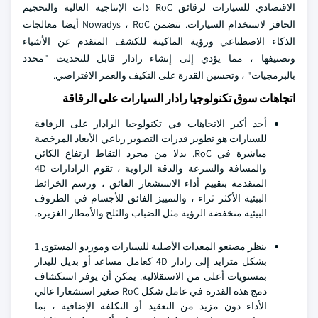
الاقتصادي للسيارات لرقائق RoC ذات الإنتاجية العالية والتحجيم
الحافز لاستخدام السيارات. تتضمن Nowadys ، RoC أيضا معالجات
الذكاء الاصطناعي ورؤية الماكينة للكشف المتقدم عن الأشياء
وتصنيفها ، مما يؤدي إلى إنشاء رادار قابل للتحديث "محدد
بالبرمجيات" ، وتحسين القدرة على التكيف والعمر الافتراضي.
اتجاهات سوق تكنولوجيا رادار السيارات على الرقاقة
أحد أكبر الاتجاهات في تكنولوجيا الرادار على الرقاقة
للسيارات هو تطوير قدرات التصوير رباعي الأبعاد المرخصة
مباشرة في RoC. بدلا من مجرد التقاط ارتفاع الكائن
والمسافة والسرعة والدقة الزاوية ، تقوم الرادارات 4D
المتقدمة بتقييم أداء الاستشعار الفائق ، ورسم الخرائط
البيئية الأكثر ثراء ، والتمييز الفائق للأجسام في الظروف
البيئية منخفضة الرؤية مثل الضباب والثلج والأمطار الغزيرة.
ينظر مصنعو المعدات الأصلية للسيارات وموردو المستوى 1
بشكل متزايد إلى رادار 4D كعامل مساعد أو بديل لليدار
بمستويات أعلى من الاستقلالية. يمكن أن يوفر استكشاف
دمج هذه القدرة في عامل شكل RoC صغير استشعارا عالي
الأداء دون مزيد من التعقيد أو التكلفة الإضافية ، بما