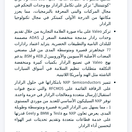
"كونتيننتال" تركز على تكامل الرادار مع وحدات التحكم في
مجال المركبات والبنى المعرفة بالبرمجيات، مما يعزز
مكانتها من الدرجة الأولى كمبتكر في مجال تكنولوجيا
الرادار.
تركز Valeo على بناء صورة العلامة التجارية من خلال تقديم
وحدات رادار مدمجة منخفضة السعر ل ADAS مصممة
للبلدان النامية والتطبيقات الحضرية. يتزايد اعتماد رادارات
77 جيجاهرتز قصيرة ومتوسطة المدى من قبل مصنعي
المعدات الأصلية الآسيويين والأوروبيين ل AEB و BSM. يدعم
نهج Valeo في تصنيع الرادار بكميات كبيرة ومنخفضة
التكلفة متطلبات تنظيم السلامة في أسواق السيارات
الناشئة مثل الهند وأمريكا اللاتينية.
تتميز NXP Semiconductors بابتكاراتها في حلول الرادار
على الرقاقة القائمة على RFCMOS والتي تدمج قنوات
استقبال/إرسال متعددة ومعالجات الرادار في حزمة واحدة.
توفر NXP السيليكون الأساسي للعديد من موردي المستوى
1 ، مما يسهل بنى الرادار المرنة قصيرة ومتوسطة وطويلة
المدى. يعرض تعاون NXP مع Tesla و BMW و Geely قدرتها
على خدمة قطاعات متعددة وتقديم تحديثات عبر الهواء
لتحسين أداء الرادار.