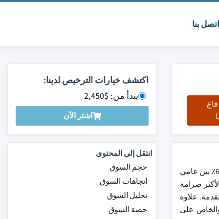
تصل بنا
اكتشف خيارات الترخيص لدينا:
يبدأ من: $2,450
فاع
اشتر الآن
ا
انتقل إلى المحتوى
حجم السوق
بلغت قيمة سوق حاقنات وقود السيارات العالمية 13.3 مليار دولار أمريكي في عام 2024 ومن المتوقع أن ينمو بمعدل نمو سنوي مركب قدره 6.1٪ بين عامي
اتجاهات السوق
 الأكثر صرامة
تحليل السوق
قدمة. علاوة
والخاص على
حصة السوق