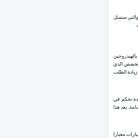
 من هذا العام ، وضعت Bosch خططا لإطلاق أول محركات هيدروجين للشاحنات ومعدات البناء الثقيلة في عام 2024 ، والتي ستمثل
بالهيدروجين
متخصص الذي
زيادة الطلب
فق هذا الابتكار حاقنات ووحدة تحكم في
مة. يعد هذا
ارات معيارا