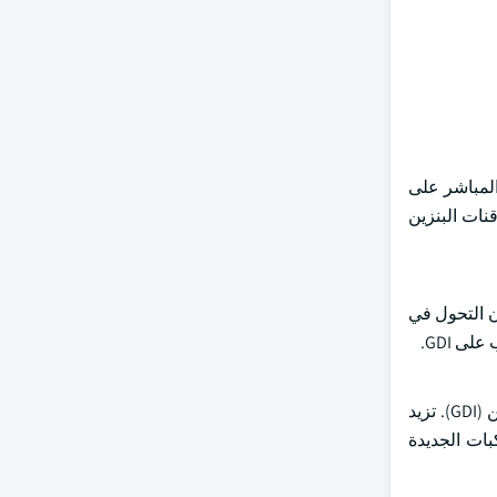
المباشر على
حاقنات البنزين
، فإن التحول في
ى GDI.
علاوة على ذلك ، فإن سوق حاقن وقود السيارات مدفوع بالقلق المتزايد لتحسين أداء المحرك مع التطورات في أنظمة الحقن المباشر للبنزين (GDI). تزيد
ا وكفاءة المحرك. يسعى صانعو السيارات إلى تبني تقنيات GDI في المركبات الجديدة