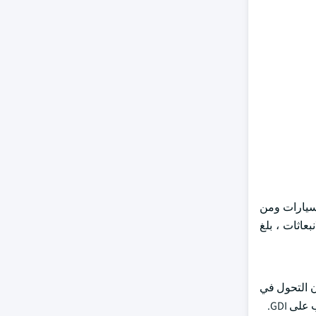
60٪ من حصة سوق حاقن وقود السيارات ومن
ير الانبعاثات ، بلغ
، فإن التحول في
ى GDI.