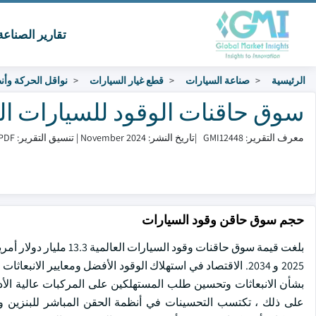
تقارير الصناع
الرئيسية
صناعة السيارات
قطع غيار السيارات
نواقل الحركة وأن
سوق حاقنات الوقود للسيارات الحجم والم
معرف التقرير: GMI12448
|
تاريخ النشر: November 2024
|
تنسيق التقرير: PDF/إكسل/لوحة التحكم/منصة
حجم سوق حاقن وقود السيارات
2025 و 2034. الاقتصاد في استهلاك الوقود الأفضل ومعايير الا
بشأن الانبعاثات وتحسين طلب المستهلكين على المركبات عالية الأداء
على ذلك ، تكتسب التحسينات في أنظمة الحقن المباشر للبنزين 