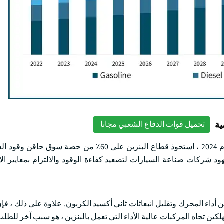
ية
تحميل قوات الدفاع الشعبي مجانا
بناء على الوقود ، يتم تقسيم السوق إلى بنزين وديزل وغيرها. في عام 2024 ، استحوذ قطاع البنزين على 
جاوز 14.6 مليار دولار أمريكي بحلول عام 2034 ، مع جهود شركات صناعة السيارات لتصعيد كفاءة الوقود والالتزام بمعاي
ع نظرا لقدرته على تحسين أداء المحرك وتقليل انبعاثات ثاني أكسيد الكربون. علاوة على ذلك 
ين تجاه المركبات عالية الأداء التي تعمل بالبنزين ، هو سبب آخر للطلب عل