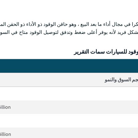
، في ديسمبر 2023 ، أطلقت Stanadyne منتجا مبتكرا في مجال أداء ما بعد البيع ، وهو حاقن الوقود ذو الأداء ذو ال
قن الوقود المتقدم هذا بشكل فريد لأنه يوفر أعلى ضغط وتدفق لتوصيل الوقود متاح في 
قود للسيارات سمات التقرير
م السوق والنمو
illion
illion