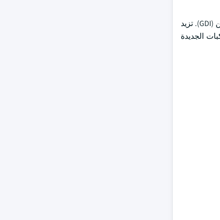
علاوة على ذلك ، فإن سوق حاقن وقود السيارات مدفوع بالقلق المتزايد لتحسين أداء المحرك مع التطورات في أنظمة الحقن المباشر للبنزين (GDI). تزيد
ا وكفاءة المحرك. يسعى صانعو السيارات إلى تبني تقنيات GDI في المركبات الجديدة