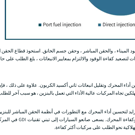
د الميناء ، والحقن المباشر ، وحقن جسم الخانق. استحوذ قطاع الحقن 
كات صناعة السيارات لتصعيد كفاءة الوقود والالتزام بمعايير الانبعاثات ، بلغ الطلب على 
ع نظرا لقدرته على تحسين أداء المحرك وتقليل انبعاثات ثاني أكسيد الكربون. علاوة على ذلك 
ين تجاه المركبات عالية الأداء التي تعمل بالبنزين ، هو سبب آخر للطلب عل
هذه الحاقنات من تحسين الوقود مما يؤدي إلى احتراق أكثر اكتمال
هلاكية نحو الطلب على مركبات أكثر كفاءة.