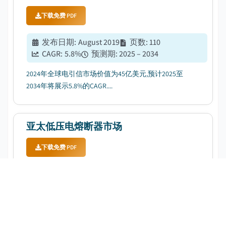
下载免费 PDF
发布日期
:
August 2019
页数
:
110
CAGR:
5.8
%
预测期
:
2025 – 2034
2024年全球电引信市场价值为45亿美元,预计2025至
2034年将展示5.8%的CAGR....
亚太低压电熔断器市场
下载免费 PDF
发布日期
:
June 2024
页数
:
350
CAGR:
5.6
%
预测期
:
2024 - 2032
2023年亚太低压电器引信市场价值为17亿美元,预计
2024至2032年CAGR将增长5.6%...