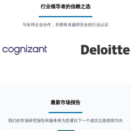
行业领导者的信赖之选
与全球企业合作，并拥有卓越和安全的行业认证
最新市场报告
我们的市场研究报告和服务将为您通往下一个成功之路指明方向