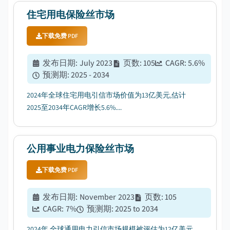
住宅用电保险丝市场
下载免费 PDF
发布日期
:
July 2023
页数
:
105
CAGR:
5.6
%
预测期
:
2025 - 2034
2024年全球住宅用电引信市场价值为13亿美元,估计
2025至2034年CAGR增长5.6%....
公用事业电力保险丝市场
下载免费 PDF
发布日期
:
November 2023
页数
:
105
CAGR:
7
%
预测期
:
2025 to 2034
2024年,全球通用电力引信市场规模被评估为12亿美元,