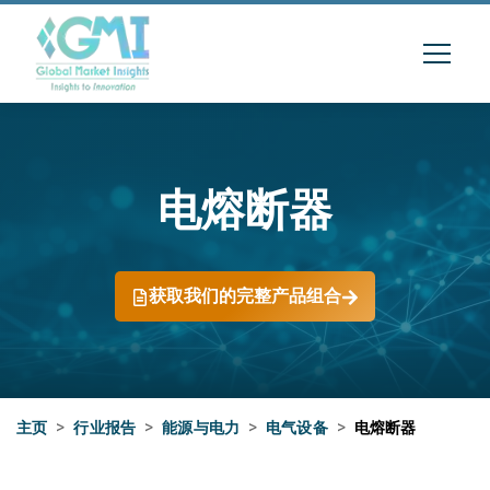
电熔断器
获取我们的完整产品组合
主页
>
行业报告
>
能源与电力
>
电气设备
>
电熔断器