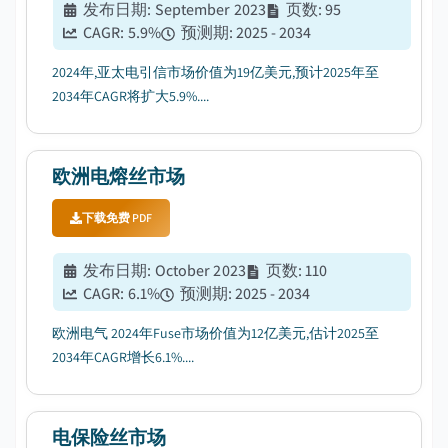
发布日期
:
September 2023
页数
:
95
CAGR:
5.9
%
预测期
:
2025 - 2034
2024年,亚太电引信市场价值为19亿美元,预计2025年至
2034年CAGR将扩大5.9%....
欧洲电熔丝市场
下载免费 PDF
发布日期
:
October 2023
页数
:
110
CAGR:
6.1
%
预测期
:
2025 - 2034
欧洲电气 2024年Fuse市场价值为12亿美元,估计2025至
2034年CAGR增长6.1%....
电保险丝市场