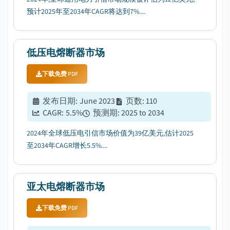
预计2025年至2034年CAGR将达到7%....
低压电熔断器市场
下载免费 PDF
发布日期
:
June 2023
页数
:
110
CAGR:
5.5
%
预测期
:
2025 to 2034
2024年全球低压电引信市场价值为39亿美元,估计2025
至2034年CAGR增长5.5%....
亚太电熔断器市场
下载免费 PDF