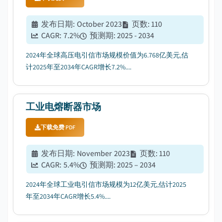
发布日期
:
October 2023
页数
:
110
CAGR:
7.2
%
预测期
:
2025 - 2034
2024年全球高压电引信市场规模价值为6.768亿美元,估
计2025年至2034年CAGR增长7.2%....
工业电熔断器市场
下载免费 PDF
发布日期
:
November 2023
页数
:
110
CAGR:
5.4
%
预测期
:
2025 – 2034
2024年全球工业电引信市场规模为12亿美元,估计2025
年至2034年CAGR增长5.4%....