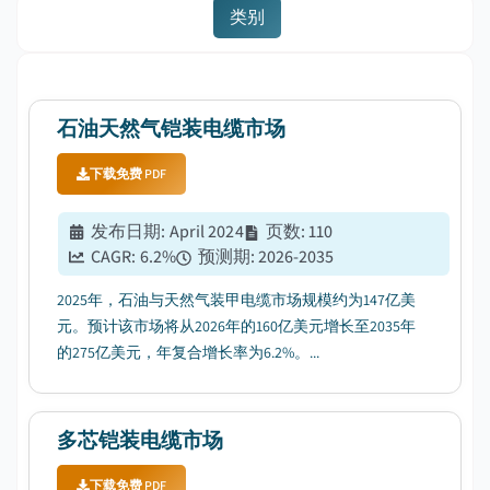
类别
石油天然气铠装电缆市场
下载免费 PDF
发布日期
:
April 2024
页数
:
110
CAGR:
6.2
%
预测期
:
2026-2035
2025年，石油与天然气装甲电缆市场规模约为147亿美
元。预计该市场将从2026年的160亿美元增长至2035年
的275亿美元，年复合增长率为6.2%。...
多芯铠装电缆市场
下载免费 PDF