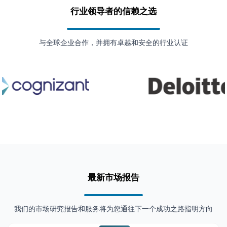
行业领导者的信赖之选
与全球企业合作，并拥有卓越和安全的行业认证
最新市场报告
我们的市场研究报告和服务将为您通往下一个成功之路指明方向