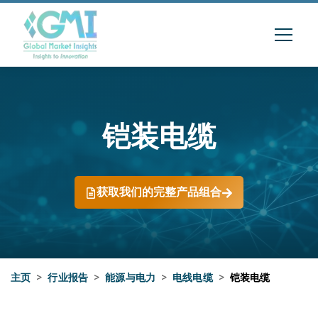
铠装电缆
获取我们的完整产品组合
主页
>
行业报告
>
能源与电力
>
电线电缆
>
铠装电缆