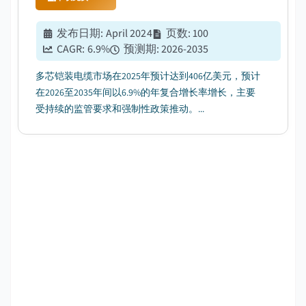
发布日期
:
April 2024
页数
:
100
CAGR:
6.9
%
预测期
:
2026-2035
多芯铠装电缆市场在2025年预计达到406亿美元，预计
在2026至2035年间以6.9%的年复合增长率增长，主要
受持续的监管要求和强制性政策推动。...