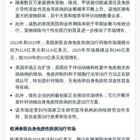
随着数百万家庭拥有宠物，狼疮、甲状腺功能减退症及免疫
介导性溶血性贫血等疾病的诊断频率不断上升。该地区拥有
庞大的宠物群体，其中犬类和猫类等伴侣动物数量众多。
此外，成熟的兽医医院和诊所网络有助于早期诊断与有效治
疗。宠物保险与个性化医疗的普及进一步推动了市场增长。
2022年和2023年，美国兽医自身免疫疾病治疗药物市场规模分
别为11.9亿美元和12.6亿美元。2025年市场规模达到140亿美
元，较2024年的133亿美元实现增长。
美国市场正在扩张，原因在于伴侣动物和牲畜中免疫相关疾
病病例的增加。免疫抑制剂和干细胞疗法等治疗方法正在获
得认可，特别是针对狼疮、天疱疮和自身免疫性溶血性贫血
等疾病。
此外，领先企业的积极创新正在推动市场增长，它们不断开
发针对动物自身免疫性疾病的先进治疗方案。
该市场还受到与国家卫生研究院等机构的持续研究合作支
持，旨在改善治疗效果和安全性。
欧洲兽医自身免疫性疾病治疗市场
欧洲市场在2025年达到10亿美元，预计在预测期内将呈现可观