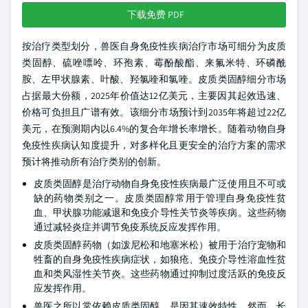
下载免费 PDF
按治疗类型划分，兽医自身免疫性疾病治疗市场可细分为皮质
类固醇、硫唑嘌呤、环孢素、霉酚酸酯、来氟米特、环磷酰
胺、左甲状腺素、叶酸、羟氯喹和氯喹。皮质类固醇细分市场
占据最大份额，2025年价值达12亿美元，主要因其起效迅速、
价格可负担且广谱有效。该细分市场预计到2035年将超过22亿
美元，在预测期内以6.4%的复合年增长率增长。随着动物自身
免疫性疾病认知度提升，对多样化且更安全的治疗方案的需求
预计将推动所有治疗类别的创新。
皮质类固醇是治疗动物自身免疫性疾病最广泛使用且不可或
缺的药物类别之一。皮质类固醇常用于管理自身免疫性贫
血、甲状腺功能减退和免疫介导性关节炎等疾病。这些药物
通过减轻炎症并调节免疫系统反应发挥作用。
皮质类固醇药物（如泼尼松和地塞米松）被用于治疗宠物和
牲畜的自身免疫性疾病症状，如狼疮、免疫介导性溶血性贫
血和类风湿性关节炎。这些药物通过抑制过度活跃的免疫反
应发挥作用。
兽医之所以常依赖皮质类固醇，是因其速效特性。然而，长