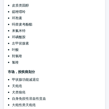
皮质类固醇
硫唑嘌呤
环孢素
吗替麦考酚酯
来氟米特
环磷酰胺
左甲状腺素
叶酸
羟氯喹
氯喹
市场，按疾病划分
甲状腺功能减退症
天疱疮
犬类狼疮
自身免疫性溶血性贫血
大疱性类天疱疮