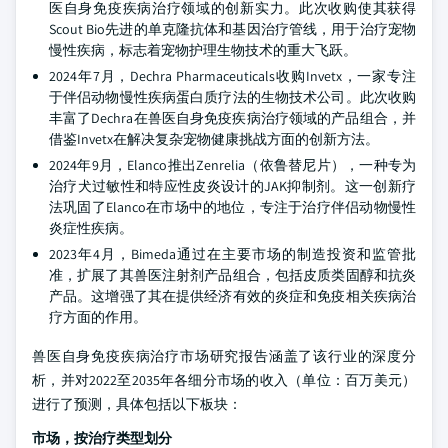
医自身免疫疾病治疗领域的创新实力。此次收购使其获得
Scout Bio先进的单克隆抗体和基因治疗管线，用于治疗宠物
慢性疾病，标志着宠物护理生物技术的重大飞跃。
2024年7月，Dechra Pharmaceuticals收购Invetx，一家专注
于伴侣动物慢性疾病蛋白质疗法的生物技术公司。此次收购
丰富了Dechra在兽医自身免疫疾病治疗领域的产品组合，并
借鉴Invetx在解决复杂宠物健康挑战方面的创新方法。
2024年9月，Elanco推出Zenrelia（依鲁替尼片），一种专为
治疗犬过敏性和特应性皮炎设计的JAK抑制剂。这一创新疗
法巩固了Elanco在市场中的地位，专注于治疗伴侣动物慢性
炎症性疾病。
2023年4月，Bimeda通过在主要市场的制造投资和监管批
准，扩展了其兽医注射剂产品组合，包括皮质类固醇和抗炎
产品。这增强了其在提供经济有效的炎症和免疫相关疾病治
疗方面的作用。
兽医自身免疫疾病治疗市场研究报告涵盖了该行业的深度分
析，并对2022至2035年各细分市场的收入（单位：百万美元）
进行了预测，具体包括以下板块：
市场，按治疗类型划分