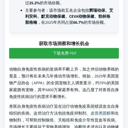
过
25.2%
的市场份额。
主要参与者：该市场前五名企业包括
辉瑞动保、艾
利安科、默克动物保健、CEVA动物保健、勃林格
殷格翰
，在2025年共同占据
66.7%
的市场份额。
获取市场洞察和增长机会
下载免费 PDF
动物自身免疫性疾病的发病率不断上升，加之伴侣动物养殖的
普及，预计将在未来几年推动市场增长。例如，2025年美国宠
物产品协会（APPA）的全国宠物主人调查显示，约70%的美国
家庭拥有宠物，其中6800万家庭养有狗。这凸显了对兽医自身
免疫性疾病治疗的需求不断增长。
兽医自身免疫性疾病治疗旨在治疗动物免疫系统错误攻击自身
组织的疾病。这些治疗方法包括免疫抑制剂、
皮质类固醇
和生
物制剂，可帮助控制狼疮、天疱疮和免疫介导性贫血等疾病。
市场增长主要得益于宠物养殖增加、诊断技术进步以及动物健