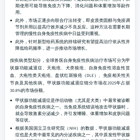
期使用可能导致免疫力下降、消化问题和体重增加等副作
用。
此外，市场正逐步向联合疗法转变，即皮质类固醇与免疫调
节剂并用以提高疗效并减少不良反应。这种方法在需要长期
管理的慢性自身免疫性疾病中日益受到重视。
此外，针对新型给药系统的持续研究有望提高治疗依从性并
降低给药频率，进一步推动市场增长。
按疾病类型划分，全球兽医自身免疫性疾病治疗市场可分为甲
状腺功能减退症、天疱疮、犬类狼疮、自身免疫性溶血性贫
血、大疱性类天疱疮、盘状红斑狼疮（DLE）、免疫相关性关
节炎及其他疾病。甲状腺功能减退症细分市场在2025年占据
30.8%的市场份额。
甲状腺功能减退症是伴侣动物（尤其是犬类）中最常被诊断
的自身免疫性疾病之一。当免疫系统错误地攻击甲状腺时，
就会导致激素分泌减少，并引发嗜睡、体重增加和皮肤问题
等症状。
根据美国国立卫生研究院（NIH）的数据，甲状腺功能减退
症也是犬类中最常见的内分泌疾病之一，其中原发性甲状腺