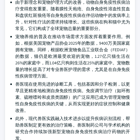
由于新理念和宠物护理方式的改善，动物自身免疫性疾病治
疗变得愈发重要。随着膜性天疱疮、自身免疫性溶血性贫血
和盘状红斑狼疮等自身免疫性疾病在伴侣动物中的发病率上
升，针对性疗法的需求持续增长。这些疾病在狗和猫中尤为
常见，它们构成了全球宠物总量的重要部分。
宠物养殖的普及在推动市场需求方面发挥着重要作用。例
如，根据美国宠物产品协会2025年的数据，9400万美国家庭
拥有宠物。同样，根据欧洲宠物食品工业联合会（FEDIAF）
的数据，猫仍是欧洲最受欢迎的宠物，1.27亿只猫生活在
26%的家庭中，而1.04亿只狗则生活在25%的家庭中。宠物数
量的增长提高了对专业兽医护理的需求，尤其是在自身免疫
性疾病管理方面。
兽医现在使用先进的诊断工具，包括基因和分子检测，以更
早且更精准地检测自身免疫性疾病。免疫调节治疗（如环孢
素、硫唑嘌呤和皮质类固醇）的广泛应用已成为管理宠物慢
性自身免疫性疾病的关键，从而实现更好的症状控制和健康
改善。
此外，现代兽医实践融入技术进步以提升疾病识别流程，帮
助兽医制定更有效的治疗策略。兽医制药公司与学术机构的
研究合作持续加强新型宠物自身免疫性疾病治疗药物的开
发。