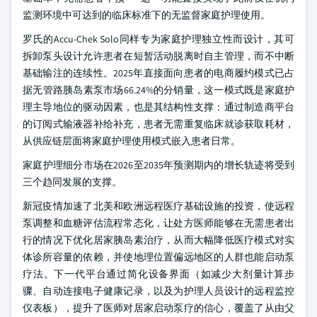
监测环境中可达到的临床标准下的无监督家庭护理使用。
罗氏的Accu-Chek Solo同样专为家庭护理独立性而设计，其可
拆卸泵头设计允许患者在短暂活动脱离时自主管理，而不中断
基础输注的连续性。2025年直接面向患者的电商履约模式已占
据无管路胰岛素泵市场66.24%的分销量，这一模式既是家庭护
理主导地位的驱动因素，也是其结构性支撑：通过制造商平台
的订阅式输液器补给补充，患者无需重复临床就诊获取耗材，
从供应链层面将家庭护理使用模式嵌入患者日常。
家庭护理细分市场在2026至2035年预测期内的增长轨迹将受到
三个趋同发展的支撑。
新冠疫情加速了北美和欧洲远程医疗基础设施的投资，使远程
泵调整和血糖评估流程常态化，让处方医师能够在无需患者出
行的情况下优化居家胰岛素治疗，从而大幅降低医疗模式对实
体诊所容量的依赖，并使地理位置偏远地区的人群也能启动泵
疗法。下一代平台通过简化设备界面（如减少大剂量计算步
骤、自动连接电子健康记录，以及为护理人员设计的远程监控
仪表板），提升了医师对居家启动泵疗的信心，覆盖了从由父