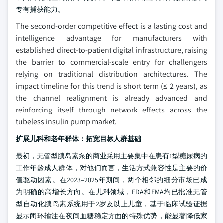
专有捕获能力。
The second-order competitive effect is a lasting cost and
intelligence advantage for manufacturers with
established direct-to-patient digital infrastructure, raising
the barrier to commercial-scale entry for challengers
relying on traditional distribution architectures. The
impact timeline for this trend is short term (≤ 2 years), as
the channel realignment is already advanced and
reinforcing itself through network effects across the
tubeless insulin pump market.
扩展儿科和老年群体：拓宽目标人群基础
最初，无管型胰岛素泵的商业采用主要集中在患有1型糖尿病的
工作年龄成人群体，对他们而言，生活方式兼容性是主要的价
值驱动因素。在2023–2025年期间，两个相邻的细分市场已成
为明确的高增长方向。在儿科领域，FDA和EMA均已批准无管
型自动化胰岛素系统用于2岁及以上儿童，基于临床试验证据
显示闭环输注在夜间血糖稳定方面的特殊优势，能显著降低家