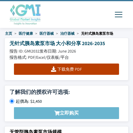
主页
医疗健康
医疗器械
治疗器械
无针式胰岛素泵市场
无针式胰岛素泵市场 大小和分享 2026-2035
报告 ID: GMI2032
发布日期: June 2026
报告格式: PDF/Excel/仪表板/平台
下载免费 PDF
了解我们的授权许可选项:
起價為: $2,450
立即购买
无管型胰岛素泵市场规模