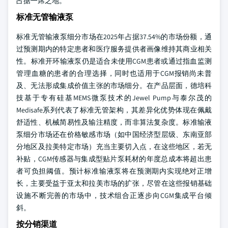
占据一席之地。
标准无管输液泵
标准无管输液泵细分市场在2025年占据37.54%的市场份额，通
过预测期内的特定患者和医疗服务提供者画像维持其商业相关
性。标准开环输液泵仍是适合未使用CGM患者或通过指血监测
管理血糖的患者的合理选择，同时也适用于CGM报销尚未普
及、无法形成集成价值主张的市场细分。在产品层面，德培科
技基于专有硅基MEMS微泵技术的Jewel Pump与泰尔茂的
Medisafe系列代表了标准无管架构，其差异化优势体现在佩戴
舒适性、机械简易性及输注精度，而非算法复杂度。标准输液
泵细分市场还在价格敏感市场（如中国经济型层级、东南亚部
分地区及拉美特定市场）充当主要切入点，在这些地区，若无
补贴，CGM传感器与集成型贴片泵耗材的年度总成本将超出患
者可负担阈值。预计标准输液泵将在预测期内实现绝对正增
长，主要受益于亚太和拉美市场的扩张，尽管在这些报销基础
设施不断完善的市场中，技术组合正逐步向CGM集成平台倾
斜。
按分销渠道