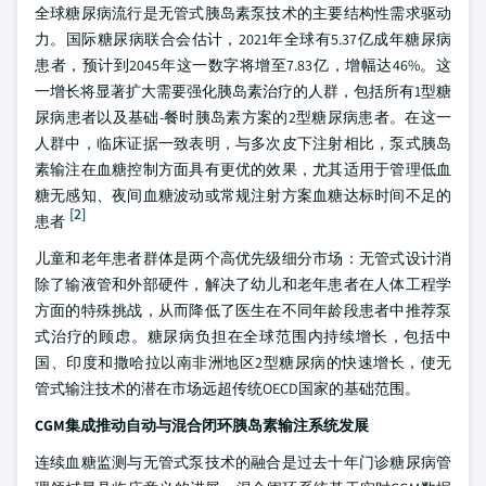
全球糖尿病流行是无管式胰岛素泵技术的主要结构性需求驱动
力。国际糖尿病联合会估计，2021年全球有5.37亿成年糖尿病
患者，预计到2045年这一数字将增至7.83亿，增幅达46%。这
一增长将显著扩大需要强化胰岛素治疗的人群，包括所有1型糖
尿病患者以及基础-餐时胰岛素方案的2型糖尿病患者。在这一
人群中，临床证据一致表明，与多次皮下注射相比，泵式胰岛
素输注在血糖控制方面具有更优的效果，尤其适用于管理低血
糖无感知、夜间血糖波动或常规注射方案血糖达标时间不足的
[2]
患者
儿童和老年患者群体是两个高优先级细分市场：无管式设计消
除了输液管和外部硬件，解决了幼儿和老年患者在人体工程学
方面的特殊挑战，从而降低了医生在不同年龄段患者中推荐泵
式治疗的顾虑。糖尿病负担在全球范围内持续增长，包括中
国、印度和撒哈拉以南非洲地区2型糖尿病的快速增长，使无
管式输注技术的潜在市场远超传统OECD国家的基础范围。
CGM集成推动自动与混合闭环胰岛素输注系统发展
连续血糖监测与无管式泵技术的融合是过去十年门诊糖尿病管