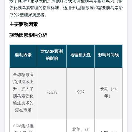
数字健康生态系统的扩展预计将使无管型胰岛素输注成为门诊
强化胰岛素管理的临床标准，适用于1型糖尿病和需要胰岛素治
疗的2型糖尿病患者。
主要驱动因素
驱动因素影响分析
对CAGR预测
驱动因素
地理相关性
影响时间线
的影响
全球糖尿病
负担持续上
升，扩大了
长期（≥4
~5.2%
全球
胰岛素强化
年）
输注技术的
潜在市场
CGM集成推
北美、欧