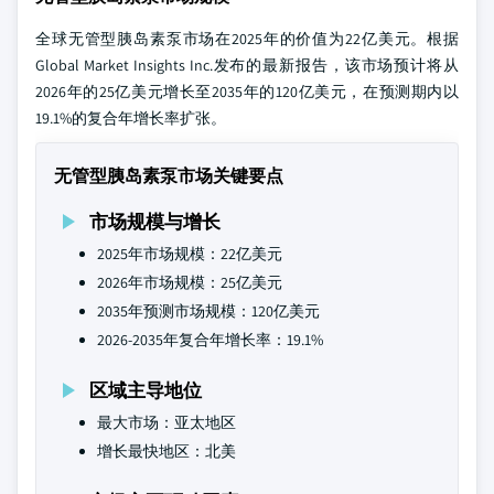
全球无管型胰岛素泵市场在2025年的价值为22亿美元。根据
Global Market Insights Inc.发布的最新报告，该市场预计将从
2026年的25亿美元增长至2035年的120亿美元，在预测期内以
19.1%的复合年增长率扩张。
无管型胰岛素泵市场关键要点
市场规模与增长
2025年市场规模：22亿美元
2026年市场规模：25亿美元
2035年预测市场规模：120亿美元
2026-2035年复合年增长率：19.1%
区域主导地位
最大市场：亚太地区
增长最快地区：北美