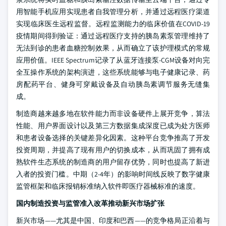
用智能手机应用实现患者自我管理分析，并通过远程医疗渠道
实现临床医生远程监督。远程监测能力的临床价值在COVID-19
疫情期间得到验证：通过远程医疗支持的胰岛素泵管理维持了
无法到诊的患者血糖控制效果，从而确立了该护理模式的常规
应用价值。IEEE Spectrum记录了从蓝牙连接泵-CGM设备对向完
全互操作系统的架构演进，这些系统能够与电子健康记录、药
房配药平台、健身可穿戴设备及自动胰岛素调节服务无缝集
成。
制造商越来越多地在软件能力而非设备硬件上展开竞争，算法
性能、用户界面设计以及第三方数据集成深度已成为处方医师
和患者设备选择的关键差异化因素。这种平台竞争推高了开发
投资周期，并提高了现有用户的切换成本，从而巩固了拥有成
熟软件生态系统的制造商的用户留存优势，同时也提高了新进
入者的投资门槛。中期（2-4年）的影响时间线反映了数字健康
监管框架和临床报销标准纳入软件即医疗器械标准的速度。
国内制造投资与监管准入改革推动新兴市场扩张
新兴市场——尤其是中国、印度和巴西——的竞争格局正沿着与