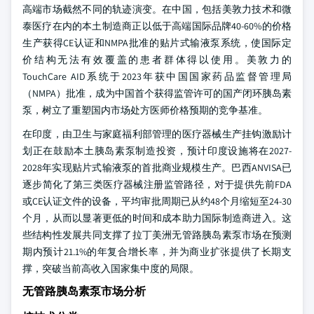
高端市场截然不同的轨迹演变。在中国，包括美敦力技术和微
泰医疗在内的本土制造商正以低于高端国际品牌40-60%的价格
生产获得CE认证和NMPA批准的贴片式输液泵系统，使国际定
价结构无法有效覆盖的患者群体得以使用。美敦力的
TouchCare AID系统于2023年获中国国家药品监督管理局
（NMPA）批准，成为中国首个获得监管许可的国产闭环胰岛素
泵，树立了重塑国内市场处方医师价格预期的竞争基准。
在印度，由卫生与家庭福利部管理的医疗器械生产挂钩激励计
划正在鼓励本土胰岛素泵制造投资，预计印度设施将在2027-
2028年实现贴片式输液泵的首批商业规模生产。巴西ANVISA已
逐步简化了第三类医疗器械注册监管路径，对于提供先前FDA
或CE认证文件的设备，平均审批周期已从约48个月缩短至24-30
个月，从而以显著更低的时间和成本助力国际制造商进入。这
些结构性发展共同支撑了拉丁美洲无管路胰岛素泵市场在预测
期内预计21.1%的年复合增长率，并为商业扩张提供了长期支
撑，突破当前高收入国家集中度的局限。
无管路胰岛素泵市场分析