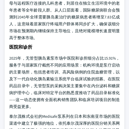
母与远程医疗连接的儿科患者，到居住在独立生活环境中的老
年患者等全年龄段人群。从人口层面看，国际糖尿病联合会预
测到2045年全球需要胰岛素治疗的糖尿病患者将增至7.83亿成
人，这意味着居家医疗终端用户群体将同步扩大，确保该细分
市场在预测期内继续保持主导地位，且绝对规模增长速度明显
高于整体市场。
医院和诊所
2025年，无管型胰岛素泵市场中医院和诊所细分占比15.91%，
服务于与居家医疗截然不同的应用场景：机构环境是泵疗启动
的主要场所，包括患者培训、高风险病例的住院血糖管理，以
及下一代自动化胰岛素输注系统平台临床试验的招募。在医院
药品目录中，无管型泵的采购决策主要集中在内分泌科和糖尿
病护理中心，临床对特定平台的熟悉度推动了药品目录标准化
——这一动态使拥有全面机构销售团队和临床培训项目的制造
商受益更多。
泰尔茂株式会社的Medisafe泵系列在日本和东南亚市场的医院
渠道中建立了极强的地位，依托泰尔茂深厚的医院分销关系网