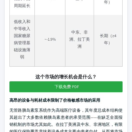
年）
周期延长
低收入和
中等收入
中东、非
国家糖尿
长期（≥4
~-1.9%
洲、拉丁美
病管理基
年）
洲
础设施薄
弱
这个市场的增长机会是什么？
下载免费 PDF
高昂的设备与耗材成本限制了价格敏感市场的采用
无管路胰岛素泵系统作为高端医疗设备，其年度总成本结构使
其超出了大多数依赖胰岛素患者的承受范围——在缺乏全面报
销机制的市场尤其如此。在拉丁美洲及中东、非洲地区，有限
的医疗保险覆盖意味着设备成本主要由患者自付，从而将市场