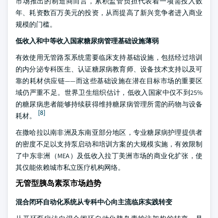
市场推出的制造商而言，累积监管负担代表着一项需投入数
年、耗资数百万美元的投资，从而提高了新兴竞争者进入商业
规模的门槛。
低收入和中等收入国家糖尿病管理基础设施薄弱
有效使用无管路泵系统需要临床支持基础设施，包括经过培训
的内分泌专科医生、认证糖尿病教育师、设备技术支持以及可
靠的耗材供应链——而这些基础设施在潜在目标市场的重要区
域仍严重不足。世界卫生组织估计，低收入国家中仅不到25%
的糖尿病患者能够持续获得维持糖尿病管理所需的药物与设备
[8]
耗材。
在撒哈拉以南非洲及东南亚部分地区，专业糖尿病护理提供者
的密度不足以支持泵启动和培训方案的大规模实施，有效限制
了中东非洲（MEA）及低收入拉丁美洲市场的商业化扩张，使
其仅能依赖城市私立医疗机构网络。
无管型胰岛素泵市场趋势
混合闭环自动化系统从专科中心向主流临床实践转变