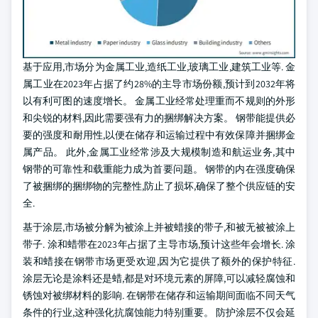
基于应用,市场分为金属工业,造纸工业,玻璃工业,建筑工业等. 金
属工业在2023年占据了约28%的主导市场份额,预计到2032年将
以有利可图的速度增长。 金属工业经常处理重而不规则的外形
和尖锐的材料,因此需要强有力的捆绑解决方案。 钢带能提供必
要的强度和耐用性,以便在储存和运输过程中有效保障并捆绑金
属产品。 此外,金属工业经常涉及大规模制造和航运业务,其中
钢带的可靠性和载重能力成为首要问题。 钢带的内在强度确保
了被捆绑的捆绑物的完整性,防止了损坏,确保了整个供应链的安
全.
基于涂层,市场被分解为被涂上并被蜡接的带子,和被无被被涂上
带子. 涂和蜡带在2023年占据了主导市场,预计这些年会增长. 涂
装和蜡接在钢带市场更受欢迎,因为它提供了额外的保护特征.
涂层无论是涂料还是蜡,都是对环境元素的屏障,可以减轻腐蚀和
锈蚀对被绑材料的影响. 在钢带在储存和运输期间面临不同天气
条件的行业,这种强化抗腐蚀能力特别重要。 防护涂层不仅会延