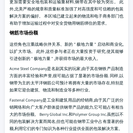
更加需要安全地包装和运输重材料,钢带在其中较为突出。 此
外,北美严格的规章和质量标准加强了对高强度和可信赖的包装
解决方案的偏好。 本区域已建立起来的物流和电子商务部门也
有助于增加运输过程中对安全货物用钢筋绑住的需求。
钢筋市场份额
这些角色注重战略伙伴关系、新的 " 极地力量 " 启动和商业化,
以扩大市场。 此外,这些参与者正在大量投资于研究,使其能够
引进创新的 " 极地力量 " ,并获得市场的最大收入。
Acme Steel Company是名副其实的玩家,由于其在钢铁产品制造
方面的丰富经验和声誉,很可能占据了显著的市场份额. 同样,以
钢带为主的太平洋钢筋公司预计将拥有大量的市场存在,特别是
如果它迎合建筑、物流和制造业等多种行业。
Fastenal Company是工业和建筑用品的经销商,由于其广泛的分
销网络和向广大客户群体提供钢带产品的能力,它可能占有相当
大的市场份额。 Berry Global Inc.和Polymer Group Inc.虽然以不
同的包装解决方案而闻名,但也可能在钢带工业中占有显著的份
额,利用它们的专门知识为各种行业提供全面的包装解决方案。