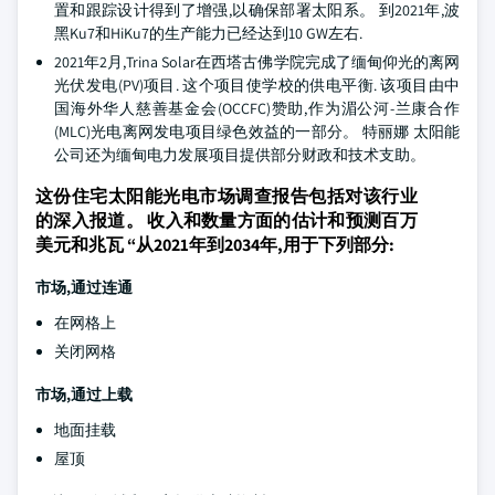
置和跟踪设计得到了增强,以确保部署太阳系。 到2021年,波
黑Ku7和HiKu7的生产能力已经达到10 GW左右.
2021年2月,Trina Solar在西塔古佛学院完成了缅甸仰光的离网
光伏发电(PV)项目. 这个项目使学校的供电平衡. 该项目由中
国海外华人慈善基金会(OCCFC)赞助,作为湄公河-兰康合作
(MLC)光电离网发电项目绿色效益的一部分。 特丽娜 太阳能
公司还为缅甸电力发展项目提供部分财政和技术支助。
这份住宅太阳能光电市场调查报告包括对该行业
的深入报道。 收入和数量方面的估计和预测
百万
美元和兆瓦
“从2021年到2034年,用于下列部分:
市场,通过连通
在网格上
关闭网格
市场,通过上载
地面挂载
屋顶