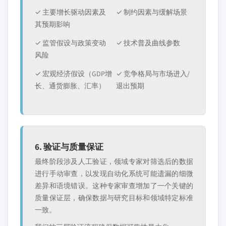
✓ 主要增长驱动因素及
✓ 制约因素与缓解场景
其预期影响
✓ 监管假设与政策变动
✓ 技术普及曲线参数
风险
✓ 宏观经济假设（GDP增
✓ 竞争格局与市场进入/
长、通货膨胀、汇率）
退出预期
6. 验证与质量保证
最终阶段涉及人工验证，领域专家对筛选后的数据
进行手动审查，以发现自动化系统可能遗漏的细微
差异和语境错误。这种专家审查增加了一个关键的
质量保证层，确保数据与研究目标和领域特定标准
一致。