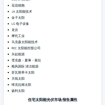
花花细胞
JA 太阳能技术
金子太阳
LG 电子设备
龙吉
摩托工业
马克森太阳能技术
REC 太阳能控股公司
兴起能源
雪克森・夏琳・索拉
顺风国际 清洁能源
苏瓦斯蒂卡太阳
天线太阳
维克拉姆太阳
扬利太阳
住宅太阳能光伏市场 报告属性