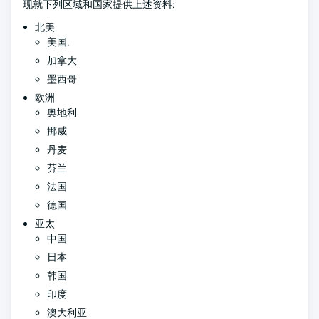
现就下列区域和国家提供上述资料:
北美
美国.
加拿大
墨西哥
欧洲
奥地利
挪威
丹麦
芬兰
法国
德国
亚太
中国
日本
韩国
印度
澳大利亚