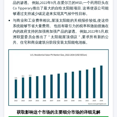
品的渗透。 例如,2022年9月,在爱尔兰的MSD,一个药用巨头在
Co Tipperary推出了最大的自给太阳能项目. 这将使该公司能
够通过支持减少碳足迹来实现其气候中性目标。
与商业和工业费率相比,屋顶太阳能的关税报价较低,使这些
系统能够节省大量费用。 包括有吸引力的税率和激励措施在
内的政府支持的加强将加强产品的渗透。 例如,2022年5月,欧
洲联盟委员会推出了 " 太阳能屋顶倡议 " ,要求所有新的公
共、住宅和商业建筑分阶段安装太阳能电池板。
获取影响这个市场的主要细分市场的详细见解