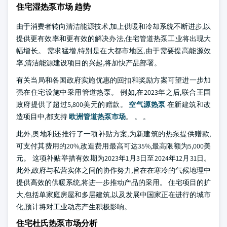
住宅湿热泵市场 趋势
由于消费者转向清洁能源技术,加上供暖和冷却系统不断进步,以
提供更有效率和更有效的解决办法,住宅管道热泵工业将出现大
幅增长。 需求猛增,特别是在大都市地区,由于需要提高能源效
率,清洁能源建设项目的兴起,将加快产品部署。
有关当局和各国政府实施优惠的回扣和奖励方案可望进一步加
强在住宅设施中采用管道热泵。 例如,在2023年之后,联合王国
政府提供了超过5,800美元的赠款。
空气源热泵
在新建筑和改
造项目中,都支持
欧洲管道热泵市场
。 。 。
此外,奥地利还推行了一项补贴方案,为新建筑的热泵提供赠款,
可支付其费用的20%,改造费用最高可达35%,最高限额为5,000美
元。 这项补贴举措有效期为2023年1月3日至2024年12月31日。
此外,政府与私营实体之间的协作努力,旨在在寒冷的气候地理中
提供高效的供暖系统,将进一步推动产品的采用。 住宅项目的扩
大,包括单家庭房屋和多层建筑,以及发展中国家正在进行的城市
化,预计将对工业动态产生积极影响。
住宅杜氏热泵市场分析