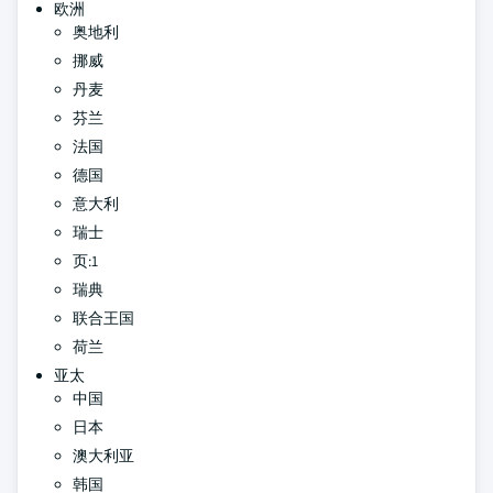
欧洲
奥地利
挪威
丹麦
芬兰
法国
德国
意大利
瑞士
页:1
瑞典
联合王国
荷兰
亚太
中国
日本
澳大利亚
韩国