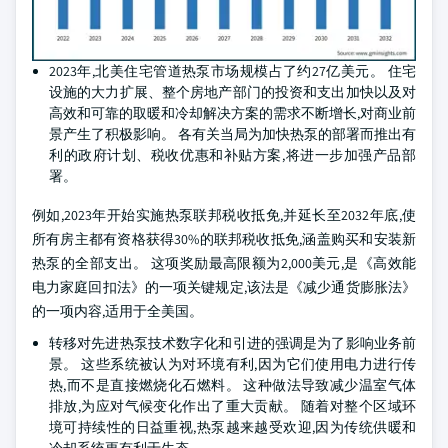
2023年,北美住宅管道热泵市场规模占了约27亿美元。 住宅
设施的大力扩展、整个房地产部门的投资和支出加快以及对
高效和可靠的取暖和冷却解决方案的需求不断增长,对商业前
景产生了积极影响。 各有关当局为加快热泵的部署而推出有
利的政府计划、税收优惠和补贴方案,将进一步加强产品部
署。
例如,2023年开始实施热泵联邦税收抵免,并延长至2032年底,使
所有房主都有资格获得30%的联邦税收抵免,涵盖购买和安装新
热泵的全部支出。 这项奖励最高限额为2,000美元,是《高效能
电力家庭回扣法》的一项关键规定,该法是《减少通货膨胀法》
的一项内容,适用于全美国。
转移对先进热泵技术数字化和引进的强调是为了影响业务前
景。 这些系统被认为对环境有利,因为它们使用电力进行传
热,而不是直接燃烧化石燃料。 这种做法导致减少温室气体
排放,为应对气候变化作出了重大贡献。 随着对整个区域环
境可持续性的日益重视,热泵越来越受欢迎,因为传统供暖和