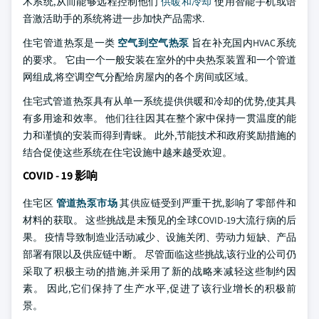
术系统,从而能够远程控制他们
供暖和冷却
使用智能手机或语
音激活助手的系统将进一步加快产品需求.
住宅管道热泵是一类
空气到空气热泵
旨在补充国内HVAC系统
的要求。 它由一个一般安装在室外的中央热泵装置和一个管道
网组成,将空调空气分配给房屋内的各个房间或区域。
住宅式管道热泵具有从单一系统提供供暖和冷却的优势,使其具
有多用途和效率。 他们往往因其在整个家中保持一贯温度的能
力和谨慎的安装而得到青睐。 此外,节能技术和政府奖励措施的
结合促使这些系统在住宅设施中越来越受欢迎。
COVID - 19 影响
住宅区
管道热泵市场
其供应链受到严重干扰,影响了零部件和
材料的获取。 这些挑战是未预见的全球COVID-19大流行病的后
果。 疫情导致制造业活动减少、设施关闭、劳动力短缺、产品
部署有限以及供应链中断。 尽管面临这些挑战,该行业的公司仍
采取了积极主动的措施,并采用了新的战略来减轻这些制约因
素。 因此,它们保持了生产水平,促进了该行业增长的积极前
景。