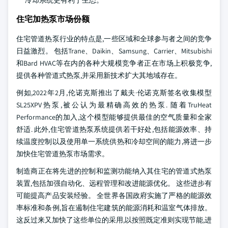
冷却系统更有利于生态。
住宅加热泵市场份额
住宅管道热泵行业的特点是,一些区域和全球参与者之间的竞争
日益激烈。 包括Trane、Daikin、Samsung、Carrier、Mitsubishi
和Bard HVAC等在内的各种大规模竞争者正在市场上积极竞争,
提供各种管道式热泵,并采用新技术扩大其地域存在。
例如,2022年2月,伦诺克斯推出了戴夫·伦诺克斯签名收集模型
SL25XPV热泵,被公认为最精确高效的热泵. 随着TruHeat
Performance的加入,这个模型能够提供最佳的空气质量和全家
舒适. 此外,住宅管道热泵系统提供若干好处,包括能源效率、持
续温度控制以及使用单一系统供热和冷却空间的能力,将进一步
加快住宅管道热泵市场需求。
制造商正在将先进的控制和监测功能纳入其住宅的管道式热泵
装置,包括加强自动化、远程管理和改进能源优化。 这些进步有
可能提高产品安装经验。 全世界各国政府实施了严格的能源效
率标准和条例,旨在遏制住宅建筑的能源消耗和温室气体排放。
这反过来又加快了这些单位的采用,以按照既定准则实现节能,进