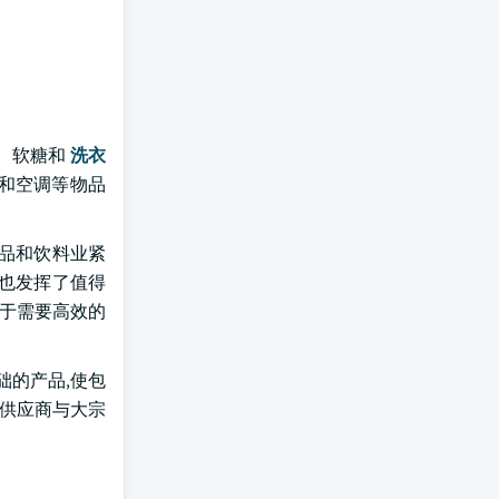
。 软糖和
洗衣
斯和空调等物品
食品和饮料业紧
门也发挥了值得
由于需要高效的
础的产品,使包
或供应商与大宗