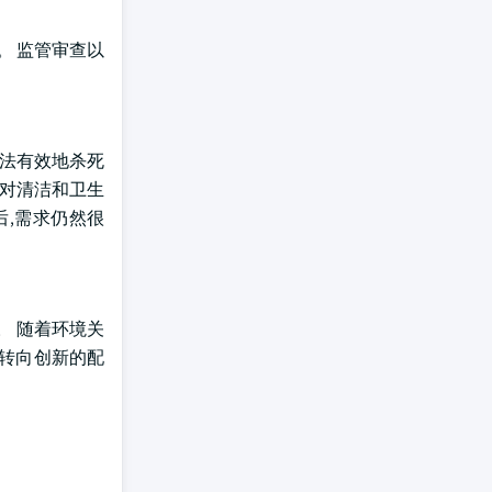
。 监管审查以
断法有效地杀死
外,对清洁和卫生
后,需求仍然很
。 随着环境关
在转向创新的配