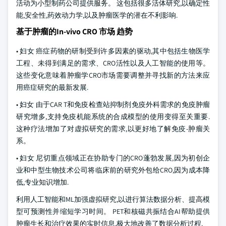
活动为小型制药公司提供服务。 这包括很多活体研究,以确定性
能,安全性,药效动力学,以及肿瘤医学的潜在不利影响.
基于肿瘤的In-vivo CRO 市场 趋势
• 妇女 癌症药物的研制受到许多因素的驱动,其中包括生物医学
工程、未得到满足的需求、CRO活性以及人工智能的使用等。
这些变化意味着肿瘤学CRO市场需要调整并寻找新的方法来应
用癌症研究的最新发展.
• 妇女 由于CAR T和免疫检查站抑制剂免疫外科需求的免疫肿瘤
研究增多,支持免疫机能系统的合成模型的使用变得至关重要.
这种疗法增加了对虚拟研究的需求,以更好地了解免疫-肿瘤关
系。
• 妇女 尼切重点领域正在协助专门的CRO蓬勃发展,因为初创企
业和中型生物技术公司将临床前的研究外包给CRO,因为成本降
低,专业知识增加.
利用人工智能和ML加强虚拟研究,以进行算法数据分析、提高模
型可预测性并缩短学习时间。 PET和核磁共振结合AI帮助提供
肿瘤生长和治疗效果的实时信息,极大地改善了数据分析过程.