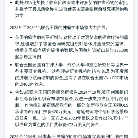
此外,FDA还加快了临床阶段管道中许多新的肿瘤药物的审批,
并授予了孤儿药物称号,这驱使美国需要临床前研究和药物动
力学.
2025年至2034年,联合王国的肿瘤学市场将大力扩展。
英国的癌症病例不断增加,这推动了对更复杂的癌症疗法的需
求,这也增加了该国合同研究组织对活体肿瘤研究的需求。
根据英国癌症研究提供的数据,英国每年诊断出超过385,000
起新癌症病例.
联合王国还拥有牛津大学、剑桥大学和癌症研究所等世界一
些主要研究机构。 这些顶尖研究机构的结合,以及为开发新
的肿瘤疗法而增加的资金,提高了设在联合王国Vivo CRO市场
的ONCO的收入。
例如,据联合王国国际研究所报告,2024年10月,英国创新组织
和生命保障组织宣布增加资金,以进一步支持癌症治疗的创
新。 作为推进精密药品竞争的一部分,创新型联合王国和OLS
承诺向6个项目投资420万美元。 这笔资金与生命科学远景癌
症任务一致。 这一宣布是在2023年倡议之后作出的,其中7个
以癌症为重点的项目共获得473万美元的资金。
2025至2034年,日本基于肿瘤的CRO市场将实现有利可图的增