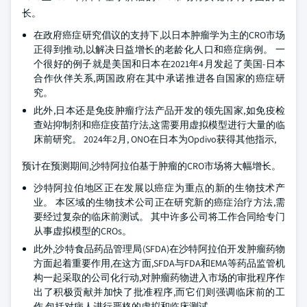
长。
在政府癌症研究倡议的支持下,以日本肿瘤学为主的CRO市场
正得到推动,以解决日益增长的老龄化人口和癌症病例。 一
个很好的例子就是美国和日本在2021年4月发起了美国-日本
合作伙伴关系,两国政府在其中承诺推进各自国家的癌症研
究。
此外,日本还是免疫肿瘤疗法产品开发的领先国家,如免疫检
查站抑制剂和癌症疫苗疗法,这需要用虚拟模型进行大量的临
床前研究。 2024年2月, ONO在日本为Opdivo获得其他指示,
预计在预测期间,沙特阿拉伯基于肿瘤的CRO市场将大幅增长。
沙特阿拉伯地区正在发展以癌症为重点的新的生物技术产
业。 本区域的生物技术公司正在研究新的癌症治疗方法,需
要经过复杂的临床前测试。 其中许多公司将工作合同给专门
从事虚拟模型的CROs。
此外,沙特食品药品管理局(SFDA)在沙特阿拉伯开发肿瘤药物
方面起着重要作用,在这方面,SFDA与FDA和EMA等药品监管机
构一起采取的公司化行动,对肿瘤药物进入市场的审批程序作
出了积极贡献并加快了批准程序,而它们则强调临床前的工
作,包括对病人进行严格的虚拟和临床测试。