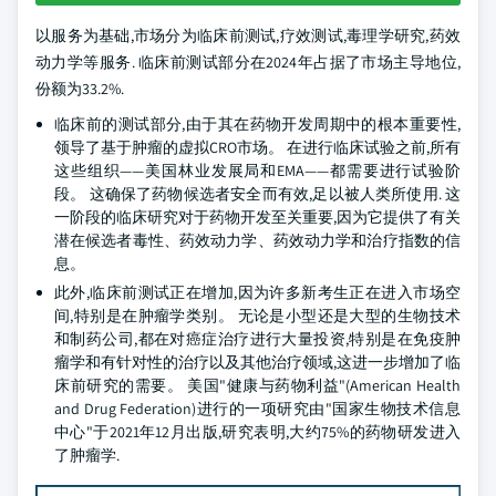
以服务为基础,市场分为临床前测试,疗效测试,毒理学研究,药效
动力学等服务. 临床前测试部分在2024年占据了市场主导地位,
份额为33.2%.
临床前的测试部分,由于其在药物开发周期中的根本重要性,
领导了基于肿瘤的虚拟CRO市场。 在进行临床试验之前,所有
这些组织——美国林业发展局和EMA——都需要进行试验阶
段。 这确保了药物候选者安全而有效,足以被人类所使用. 这
一阶段的临床研究对于药物开发至关重要,因为它提供了有关
潜在候选者毒性、药效动力学、药效动力学和治疗指数的信
息。
此外,临床前测试正在增加,因为许多新考生正在进入市场空
间,特别是在肿瘤学类别。 无论是小型还是大型的生物技术
和制药公司,都在对癌症治疗进行大量投资,特别是在免疫肿
瘤学和有针对性的治疗以及其他治疗领域,这进一步增加了临
床前研究的需要。 美国"健康与药物利益"(American Health
and Drug Federation)进行的一项研究由"国家生物技术信息
中心"于2021年12月出版,研究表明,大约75%的药物研发进入
了肿瘤学.