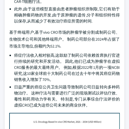
CAR-T细胞疗法。
此外,由于这些模型直接由患者肿瘤组织所制取,它们有助于
精确肿瘤药物的开发,由于原肿瘤的遗传,分子和组织特性得
以保存,从而减少了有效治疗癌症所需的时间.
基于终端用户,基于vivo CRO市场的肿瘤学被分割成制药公司、
生物技术公司和其他终端用户。 制药公司部分在2024年占据了
市场主导地位,份额约为52.1%.
癌症疗法收入相对较高,这鼓励了制药公司依赖首席执行官进
行持续的研究和开发活动。 因此,他们已成为肿瘤学在虚拟
CRO服务的最大最终用户。 例如,根据2022年1月的一项NCBI
研究,这10家全球前十大制药公司在过去十年中将其癌症药物
销售收入增加了70%。
日益严重的癌症公共卫生问题导致制药公司日益转向多种药
物治疗。 这种疗法与需要进行广泛的现场测试以评估疗效、
毒性和药用动力学有关。 特别是,专门从事综合疗法评价的
虚拟CRO已成为这些公司未来的商业伙伴。