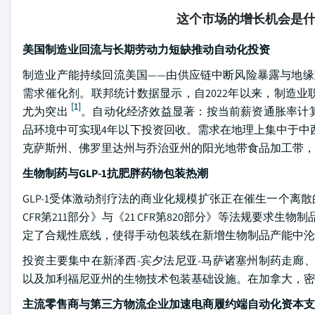
这个市场的增长机会是
美国制造业回流与长期劳动力短缺推动自动化投资
制造业产能持续回流美国——由供应链中断风险暴露与地缘
需求催化剂。联邦统计数据显示，自2022年以来，制造
[1]
尤为突出
。自动化经济效益显著：按当前薪资通胀率计
品环境中可实现4年以下投资回收。需求在地理上集中于中
克萨斯州、佛罗里达州与乔治亚州的阳光地带食品加工带，
生物制药与GLP-1抗肥胖药物包装热潮
GLP-1受体激动剂疗法的商业化规模扩张正在催生一个离
CFR第211部分》与《21 CFR第820部分》等法规要
定了合规性底线，使得手动包装线在新增生物制品产能中沦
投资主要集中在新泽西-宾夕法尼亚-马萨诸塞州制药走廊、
以及加利福尼亚州的生物技术包装基础设施。在加拿大，密
主流零售商与第三方物流企业加速电商履约端自动化资本支