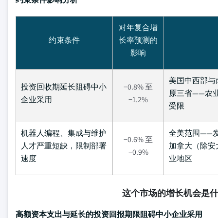
对年复合增
约束条件
长率预测的
影响
美国中西部与
投资回收期延长阻碍中小
−0.8% 至
原三省——农
企业采用
−1.2%
受限
机器人编程、集成与维护
全美范围——
−0.6% 至
人才严重短缺，限制部署
加拿大（除安
−0.9%
速度
业地区
这个市场的增长机会是
高额资本支出与延长的投资回报期限阻碍中小企业采用