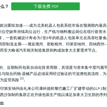
什么？
下载免费 PDF
政治重组加速——成为北美机器人包装系统市场在预测期内最具
业职位空缺率持续高位运行，生产线与物料搬运岗位在现行薪资
算，一套机械设计寿命为7至8年的机器人包装单元在高吞吐量食
西部制造走廊——俄亥俄州、密歇根州、印第安纳州、田纳西州
而安大略省汽车相关制造集群则构成加拿大主要需求节点。
散的、近期制药包装自动化投资周期，其强度与资本集中度均属罕见
求生物制品与组合药物-器械产品必须采用经过验证的可追溯包装流程，
[2]
为监管风险
。
印第安纳州由礼来公司康科德和黎巴嫩工厂扩建带动的GLP-1
西沙加制药集群正在升级包装生产线以满足加拿大卫生部的序列
出