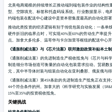
北美电商规模的持续增长正推动端到端包装作业的结构性
型、空隙填充、标签和托盘码垛系统。行业数据显示，电
约端包装在配送中心建设中是资本密集度最高的自动化部署
推动此类投资的经济逻辑有别于传统包装自动化：一条单线
硬件折旧的临界点时，可实现40%至60%的劳动生产率提
点。加拿大多伦多、温哥华与卡尔加里等枢纽的配送中心开
《通胀削减法案》与《芯片法案》联邦激励政策补贴本土制
《通胀削减法案》的先进制造生产税收抵免与《芯片与科学
制造细分市场创造可衡量的自动化包装需求拉动。贸易数据
元，其中半导体封装与组装自动化在亚利桑那、俄亥俄与
《通胀削减法案》第45X条款的先进制造生产抵免正在支
44个符合条件的州。加拿大的《科学研究与实验发展（SR
15%至35%的投资税收抵免。
关键挑战
约束条件影响分析