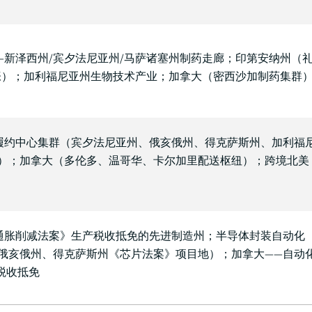
—新泽西州/宾夕法尼亚州/马萨诸塞州制药走廊；印第安纳州（
能扩张）；加利福尼亚州生物技术产业；加拿大（密西沙加制药集群
履约中心集群（宾夕法尼亚州、俄亥俄州、得克萨斯州、加利福
）；加拿大（多伦多、温哥华、卡尔加里配送枢纽）；跨境北美
通胀削减法案》生产税收抵免的先进制造州；半导体封装自动化
俄亥俄州、得克萨斯州《芯片法案》项目地）；加拿大——自动
D税收抵免