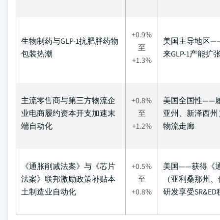
+0.9%
生物制药与GLP-1抗肥胖药物
美国主导地区—
至
包装热潮
来GLP-1产
+1.3%
主流零售商与第三方物流企
+0.8%
美国全国性——
业电商履约资本开支加速末
至
亚州、新泽西州
端自动化
+1.2%
物流走廊
《通胀削减法案》与《芯片
+0.5%
美国——获得《
法案》联邦激励政策补贴本
至
（亚利桑那州、
土制造业自动化
+0.8%
研发享受SR&E