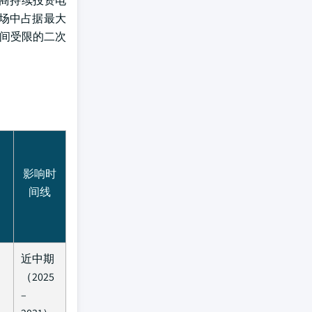
营商持续投资电
市场中占据最大
空间受限的二次
影响时
间线
近中期
（2025
–