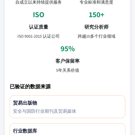
自成立以来持续提供服务
专业标准和满意度
ISO
150+
认证质量
研究分析师
ISO 9001-2015 认证公司
跨越10多个行业领域
95%
客户保留率
5年关系价值
已验证的数据来源
贸易出版物
安全与国防行业期刊及贸易媒体
行业数据库