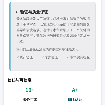
6. 验证与质量保证
最终阶段涉及人工验证，领域专家对筛选后的数据
进行手动审查，以发现自动化系统可能遗漏的细微
差异和语境错误。这种专家审查增加了一个关键的
质量保证层，确保数据与研究目标和领域特定标准
一致。
我们的三层验证流程确保数据可靠性最大化：
✓ 统计验证
✓ 专家验证
✓ 市场实实检验
信任与可信度
10+
A+
服务年限
BBB认证