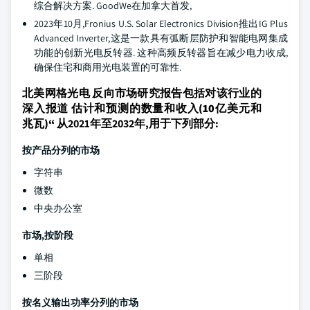
综合解决方案. GoodWe在加拿大首发,
2023年10月,Fronius U.S. Solar Electronics Division推出IG Plus
Advanced Inverter,这是一款具有弧断层防护和智能电网集成
功能的创新光电反转器. 这种高频反转器旨在减少电力收成,
确保住宅和商用光电装置的可靠性.
北美网格光电 反向市场研究报告包括对该行业的
深入报道 估计和预测的数量和收入
(10亿美元和
兆瓦)
“
从2021年至2032年,用于下列部分:
按产品分列的市场
字符串
微数
中央办公室
市场,按阶段
单相
三阶段
按名义输出功率分列的市场