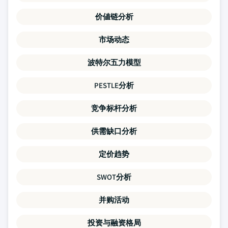
价値链分析
市场动态
波特尔五力模型
PESTLE分析
竞争标杆分析
供需缺口分析
定价趋势
SWOT分析
并购活动
投资与融资格局