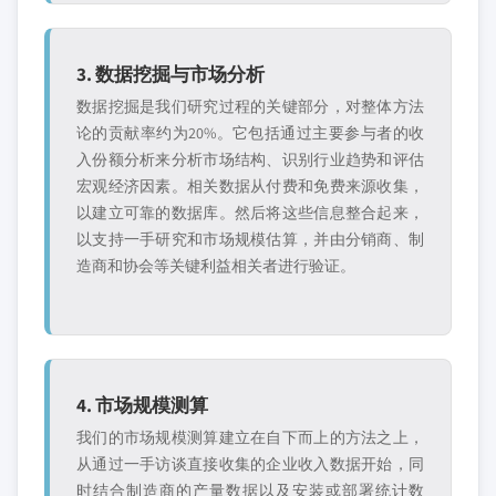
3. 数据挖掘与市场分析
数据挖掘是我们研究过程的关键部分，对整体方法
论的贡献率约为20%。它包括通过主要参与者的收
入份额分析来分析市场结构、识别行业趋势和评估
宏观经济因素。相关数据从付费和免费来源收集，
以建立可靠的数据库。然后将这些信息整合起来，
以支持一手研究和市场规模估算，并由分销商、制
造商和协会等关键利益相关者进行验证。
4. 市场规模测算
我们的市场规模测算建立在自下而上的方法之上，
从通过一手访谈直接收集的企业收入数据开始，同
时结合制造商的产量数据以及安装或部署统计数