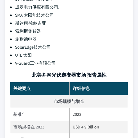
成罗电力供应有限公司.
SMA 太阳能技术公司
斯达康·埃纳吉亚
索利斯倒转器
施耐德电器
SolarEdge技术公司
UTL 太阳
V-Guard工业有限公司
北美并网光伏逆变器市场 报告属性
关键要点
详细信息
市场规模与增长
基准年
2023
市场规模在 2023
USD 4.9 Billion