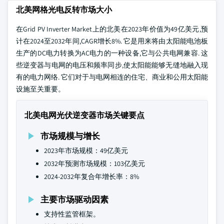
北美网格光电反转市场大小
在Grid PV Inverter Market上的北美在2023年价值为49亿美元,预
计在2024至2032年间,CAGR增长8%. 它是用来将由太阳能电池板
生产的DC电力转换为AC电力的一种设备,它与公共电网兼容. 这
些逆变器与电网的电压和频率同步,使太阳能能够无缝地融入现
有的电力网络. 它们对于与电网相连的住宅、商业和公用太阳能
设施至关重要。
北美电网光伏逆变器市场关键要点
市场规模与增长
2023年市场规模：49亿美元
2032年预测市场规模：103亿美元
2024-2032年复合年增长率：8%
主要市场驱动因素
支持性监管框架。