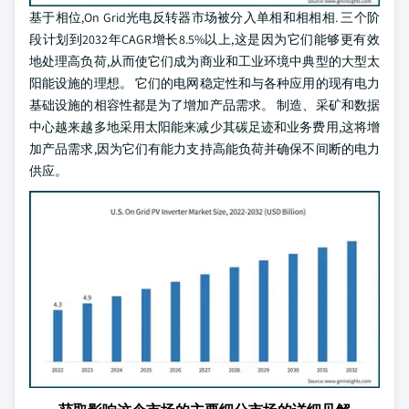
基于相位,On Grid光电反转器市场被分入单相和相相相. 三个阶
段计划到2032年CAGR增长8.5%以上,这是因为它们能够更有效
地处理高负荷,从而使它们成为商业和工业环境中典型的大型太
阳能设施的理想。 它们的电网稳定性和与各种应用的现有电力
基础设施的相容性都是为了增加产品需求。 制造、采矿和数据
中心越来越多地采用太阳能来减少其碳足迹和业务费用,这将增
加产品需求,因为它们有能力支持高能负荷并确保不间断的电力
供应。