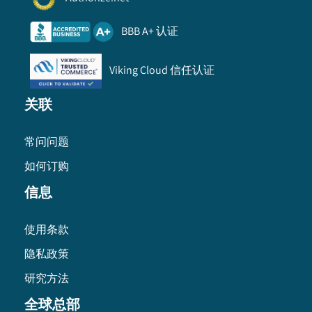
BBB A+ 认证
Viking Cloud 信任认证
关联
常问问题
如何订购
信息
使用条款
隐私政策
研究方法
全球总部