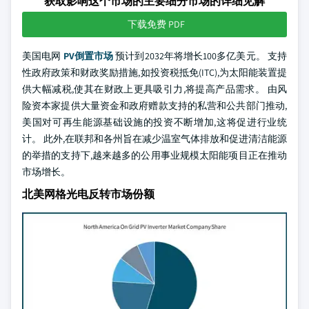
获取影响这个市场的主要细分市场的详细见解
下载免费 PDF
美国电网
PV倒置市场
预计到2032年将增长100多亿美元。 支持
性政府政策和财政奖励措施,如投资税抵免(ITC),为太阳能装置提
供大幅减税,使其在财政上更具吸引力,将提高产品需求。 由风
险资本家提供大量资金和政府赠款支持的私营和公共部门推动,
美国对可再生能源基础设施的投资不断增加,这将促进行业统
计。 此外,在联邦和各州旨在减少温室气体排放和促进清洁能源
的举措的支持下,越来越多的公用事业规模太阳能项目正在推动
市场增长。
北美网格光电反转市场份额