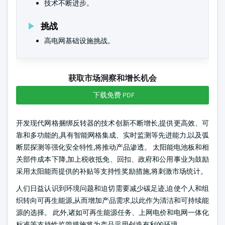
技术不断进步。
挑战
高电网基础设施挑战。
获取市场洞察和增长机会
下载免费 PDF
开发现代网格捆绑反转器的技术创新不断增长,提供更高效、可
靠和多功能的,具有智能网格集成、实时监测等先进能力,以及弧
断层探测等强化安全特性,将推动产品渗透。 太阳能电池板和相
关部件成本下降,加上税收抵免、回扣、政府和公用事业为鼓励
采用太阳能而提供的补贴等支持性奖励措施,将刺激市场统计。
人们日益认识到环境问题和迫切需要减少碳足迹,迫使个人和组
织转向可再生能源,从而增加产品需求,以此作为清洁和可持续能
源的选择。 此外,诸如可再生能源任务、上网电价和电网一体化
标准等支持性监管措施将为产品采用创造有利的环境。