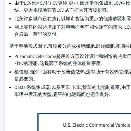
由于LCV比MCV和HCV更轻,更小,因此电池集成到LC
快、更大规模地部署LCV,从而扩大其市场份额。
北美许多城市正在执行以城市货运为重点的低排放区和零排
网上零售的兴起增加了对电动面包车和快递车的需求. LC
合最后一英里的交付.
基于电池形式因子,市场被分割成棱镜细胞,邮袋细胞,和圆柱细胞
Prisamatic cells come是用长方形设计设计
业EV的理想. 这提高了系统的整体能量密度.
棱镜细胞的平面有助于改善热散热,这有助于有效热管理
是必要的。
OEMs,系统集成器,以及客车,卡车,货车的电池制造商
车辆中发现的大型,扁平的电池隔间也运作良好.