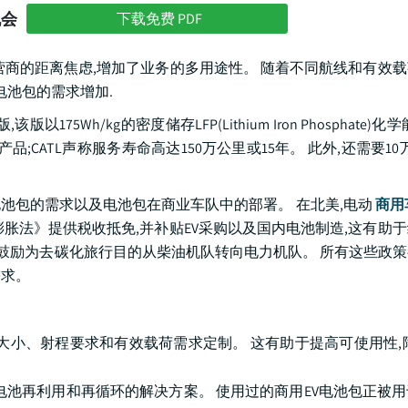
机会
下载免费 PDF
商的距离焦虑,增加了业务的多用途性。 随着不同航线和有效载
电池包的需求增加.
以175Wh/kg的密度储存LFP(Lithium Iron Phosphate)
CATL声称服务寿命高达150万公里或15年。 此外,还需要10万
池包的需求以及电池包在商业车队中的部署。 在北美,电动
商用
胀法》提供税收抵免,并补贴EV采购以及国内电池制造,这有助
也鼓励为去碳化旅行目的从柴油机队转向电力机队。 所有这些政
需求。
大小、射程要求和有效载荷需求定制。 这有助于提高可使用性,
电池再利用和再循环的解决方案。 使用过的商用EV电池包正被