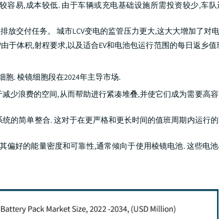
V中比较容易,成本较低. 由于车辆或充电基础设施所需投资较少,车
放交付任务。 城市LCV变电的监管压力更大,这大大增加了对电
V由于体积,射程要求,以及适合EV和电池包运行范围的每日返乡值
. 棱镜细胞段在2024年主导市场.
和制造的,有助于减少浪费的空间,从而帮助进行紧凑堆叠,并使它们成为需要
系统的简单整合. 这对于在更严格和更长时间的值班周期内运行
,由于其偏好的能量密度和可靠性,通常倾向于使用棱镜电池. 这些电