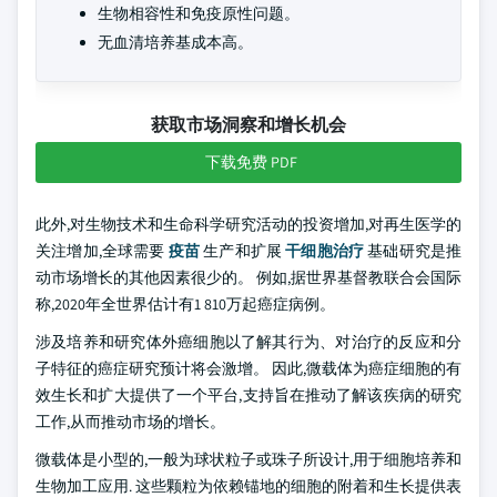
生物相容性和免疫原性问题。
无血清培养基成本高。
获取市场洞察和增长机会
下载免费 PDF
此外,对生物技术和生命科学研究活动的投资增加,对再生医学的
关注增加,全球需要
疫苗
生产和扩展
干细胞治疗
基础研究是推
动市场增长的其他因素很少的。 例如,据世界基督教联合会国际
称,2020年全世界估计有1 810万起癌症病例。
涉及培养和研究体外癌细胞以了解其行为、对治疗的反应和分
子特征的癌症研究预计将会激增。 因此,微载体为癌症细胞的有
效生长和扩大提供了一个平台,支持旨在推动了解该疾病的研究
工作,从而推动市场的增长。
微载体是小型的,一般为球状粒子或珠子所设计,用于细胞培养和
生物加工应用. 这些颗粒为依赖锚地的细胞的附着和生长提供表