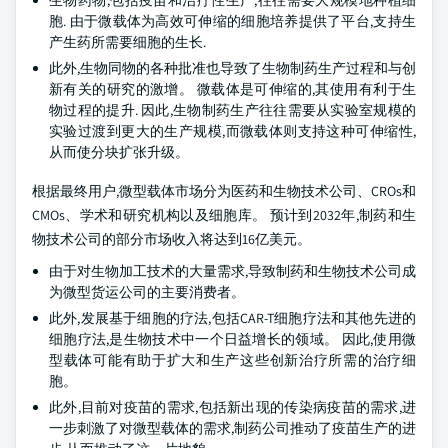
生物药物,包括疫苗和治疗性生产,往往需要大规模地种植细
胞. 由于微载体为高效可伸缩的细胞培养提供了平台,支持生
产生药所需要细胞的生长.
此外,生物同物的各种批准也导致了生物制药生产过程和与创
新有关的研究的激增。 微载体是可伸缩的,其使用有利于生
物过程的提升. 因此,生物制药生产往往需要从实验室规模的
实验过渡到更大的生产规模,而微载体则支持这种可伸缩性,
从而使分块扩张升级。
根据最终用户,微型载体市场分为医药和生物技术公司、CROs和
CMOs、学术和研究机构以及细胞库。 预计到2032年,制药和生
物技术公司的部分市场收入将达到16亿美元。
由于对生物加工技术的大量需求,导致制药和生物技术公司成
为微型货运公司的主要消费者。
此外,发展基于细胞的疗法,包括CAR-T细胞疗法和其他先进的
细胞疗法,是生物技术中一个日益增长的领域。 因此,使用微
型载体可能有助于扩大和生产这些创新治疗所需的治疗细
胞。
此外,目前对疫苗的需求,包括新出现的传染病疫苗的需求,进
一步刺激了对微型载体的需求,制药公司推动了疫苗生产的进