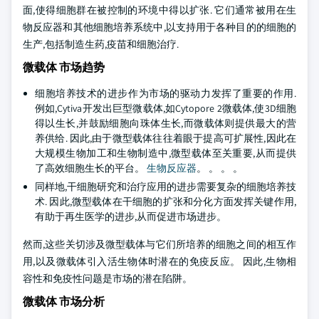
面,使得细胞群在被控制的环境中得以扩张. 它们通常被用在生
物反应器和其他细胞培养系统中,以支持用于各种目的的细胞的
生产,包括制造生药,疫苗和细胞治疗.
微载体 市场趋势
细胞培养技术的进步作为市场的驱动力发挥了重要的作用.
例如,Cytiva开发出巨型微载体,如Cytopore 2微载体,使3D细胞
得以生长,并鼓励细胞向珠体生长,而微载体则提供最大的营
养供给. 因此,由于微型载体往往着眼于提高可扩展性,因此在
大规模生物加工和生物制造中,微型载体至关重要,从而提供
了高效细胞生长的平台。
生物反应器
。 。 。 。
同样地,干细胞研究和治疗应用的进步需要复杂的细胞培养技
术. 因此,微型载体在干细胞的扩张和分化方面发挥关键作用,
有助于再生医学的进步,从而促进市场进步。
然而,这些关切涉及微型载体与它们所培养的细胞之间的相互作
用,以及微载体引入活生物体时潜在的免疫反应。 因此,生物相
容性和免疫性问题是市场的潜在陷阱。
微载体 市场分析