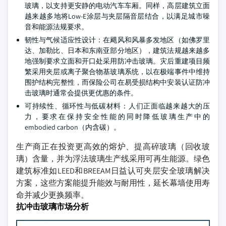
玻璃，以支持更安静的电动汽车车厢。同样，高层建筑立面
越来越多地将Low-E涂层与夹层隔音层结合，以满足城市噪
音和能源法规要求。
韧性与气候适应性设计：在飓风和风暴多发地区（如佛罗里
达、加勒比、日本和东南亚部分地区），建筑法规越来越多
地强制要求立面和开口处采用防冲击玻璃。灾后重建项目频
繁采用夹层或离子聚合物基玻璃系统，以在极端事件中维持
围护结构完整性，而保险公司在易受损结构中安装认证防冲
击玻璃时通常会提供更优惠的条件。
可持续性、循环性与低碳材料：人们正面临越来越大的压
力，要求在保持安全性能的同时降低玻璃生产中的
embodied carbon（内含碳）。
生产商正在投资更高效的熔炉、提高碎玻璃（回收玻
璃）含量，并为浮法玻璃生产线采用可再生能源。绿色
建筑标准如LEED和BREEAM日益认可夹层安全玻璃解决
方案，这些方案能提升能效与耐用性，延长幕墙使用寿
命并减少更换频率。
抗冲击玻璃市场分析