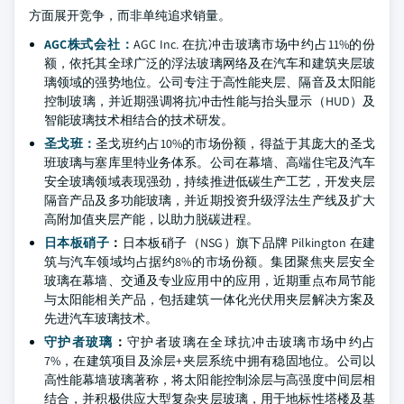
方面展开竞争，而非单纯追求销量。
AGC株式会社：
AGC Inc. 在抗冲击玻璃市场中约占11%的份
额，依托其全球广泛的浮法玻璃网络及在汽车和建筑夹层玻
璃领域的强势地位。公司专注于高性能夹层、隔音及太阳能
控制玻璃，并近期强调将抗冲击性能与抬头显示（HUD）及
智能玻璃技术相结合的技术研发。
圣戈班：
圣戈班约占10%的市场份额，得益于其庞大的圣戈
班玻璃与塞库里特业务体系。公司在幕墙、高端住宅及汽车
安全玻璃领域表现强劲，持续推进低碳生产工艺，开发夹层
隔音产品及多功能玻璃，并近期投资升级浮法生产线及扩大
高附加值夹层产能，以助力脱碳进程。
日本板硝子
：
日本板硝子（NSG）旗下品牌 Pilkington 在建
筑与汽车领域均占据约8%的市场份额。集团聚焦夹层安全
玻璃在幕墙、交通及专业应用中的应用，近期重点布局节能
与太阳能相关产品，包括建筑一体化光伏用夹层解决方案及
先进汽车玻璃技术。
守护者玻璃
：
守护者玻璃在全球抗冲击玻璃市场中约占
7%，在建筑项目及涂层+夹层系统中拥有稳固地位。公司以
高性能幕墙玻璃著称，将太阳能控制涂层与高强度中间层相
结合，并积极供应大型复杂夹层玻璃，用于地标性塔楼及基