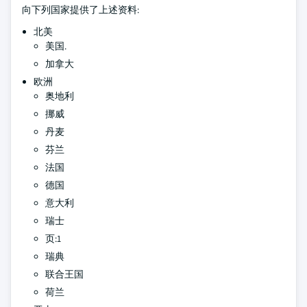
向下列国家提供了上述资料:
北美
美国.
加拿大
欧洲
奥地利
挪威
丹麦
芬兰
法国
德国
意大利
瑞士
页:1
瑞典
联合王国
荷兰