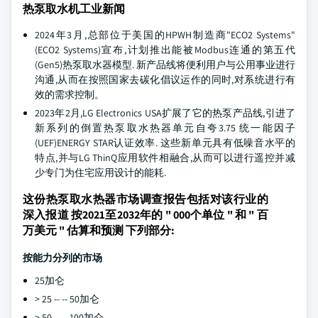
热泵取水机工业新闻
2024年3月,总部位于美国的HPWH制造商"ECO2 Systems"
(ECO2 Systems)宣布,计划推出能被Modbus连通的第五代
(Gen5)热泵取水器模型. 新产品线将便利用户与公用事业进行
沟通,从而在按照国家去碳化倡议运作的同时,对系统进行有
效的需求控制。
2023年2月,LG Electronics USA扩展了它的热泵产品线,引进了
新系列的倒置热泵取水热器单元自夸3.75 统一能因子
(UEF)ENERGY STAR认证效率. 这些新单元具有低噪音水平的
特点,并与LG ThinQ应用软件相融合,从而可以进行遥控并减
少专门为住宅应用设计的能耗.
这份热泵取水热器市场调查报告包括对该行业的
深入报道 按2021至2032年的 " 000个单位 " 和 " 百
万美元 " 估算和预测 下列部分:
按能力分列的市场
25加仑
> 25 -- -- 50加仑
> 50 -- -- 100加仑