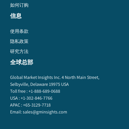
如何订购
信息
使用条款
隐私政策
研究方法
全球总部
Global Market Insights Inc. 4 North Main Street,
Selbyville, Delaware 19975 USA
Toll free :
+1-888-689-0688
USA :
+1-302-846-7766
APAC :
+65-3129-7718
Email:
sales@gminsights.com