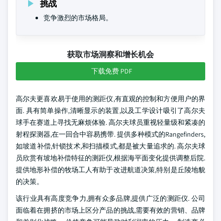
挑战
竞争激烈的市场格局。
获取市场洞察和增长机会
下载免费 PDF
高尔夫更喜欢易于使用的测距仪,有直观的控制和方便用户的界
面. 具有简单操作,清晰显示的装置,以及工学设计吸引了高尔夫
球手在赛道上寻找无麻烦体验. 高尔夫球员重视轻量级和紧凑的
射程探测器,在一回合中容易携带. 提供多种模式的Rangefinders,
如坡道补偿,针锁技术,和扫描模式,都是被大量追求的. 高尔夫球
员欣赏有坡地补偿特征的测距仪,根据海平面变化提供调整后院.
提供地形补偿的牧场工人有助于改进航道决策,特别是丘陵地貌
的决策。
该行业具有高度竞争力,拥有众多品牌,提供广泛的测距仪. 公司
面临着在拥挤的市场上区分产品的挑战,需要有效的营销、品牌