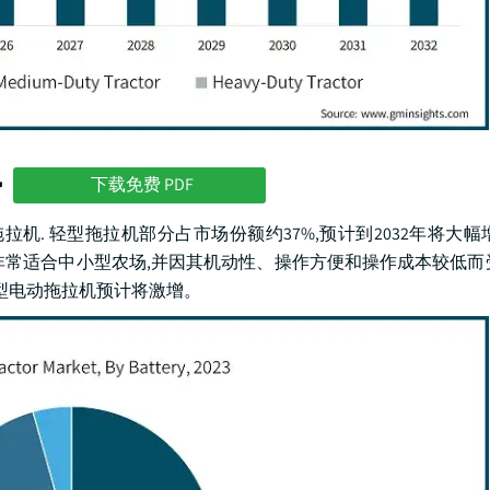
势
下载免费 PDF
机. 轻型拖拉机部分占市场份额约37%,预计到2032年将大幅
非常适合中小型农场,并因其机动性、操作方便和操作成本较低而
型电动拖拉机预计将激增。