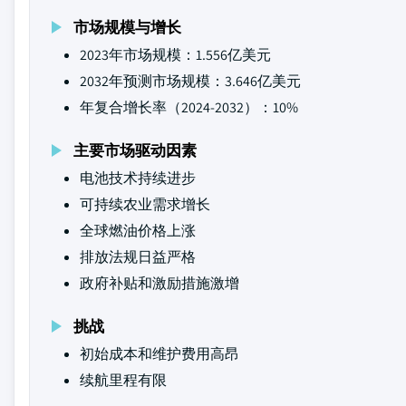
市场规模与增长
2023年市场规模：1.556亿美元
2032年预测市场规模：3.646亿美元
年复合增长率（2024-2032）：10%
主要市场驱动因素
电池技术持续进步
可持续农业需求增长
全球燃油价格上涨
排放法规日益严格
政府补贴和激励措施激增
挑战
初始成本和维护费用高昂
续航里程有限