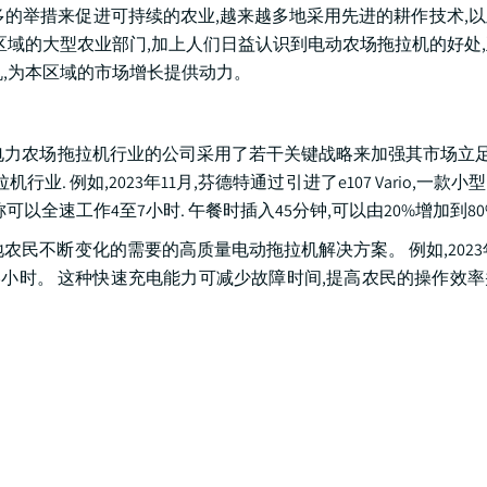
来越多的举措来促进可持续的农业,越来越多地采用先进的耕作技术,
区域的大型农业部门,加上人们日益认识到电动农场拖拉机的好处
,为本区域的市场增长提供动力。
电力农场拖拉机行业的公司采用了若干关键战略来加强其市场立足点。
 例如,2023年11月,芬德特通过引进了e107 Vario,一款
可以全速工作4至7小时. 午餐时插入45分钟,可以由20%增加到80
民不断变化的需要的高质量电动拖拉机解决方案。 例如,2023年
.5小时。 这种快速充电能力可减少故障时间,提高农民的操作效