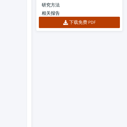
研究方法
相关报告
下载免费 PDF