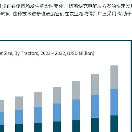
进步正在使市场发生革命性变化。 随着快充电解决方案的快速发
时间. 这种技术进步也鼓励它们在农业领域得到广泛采用,有助