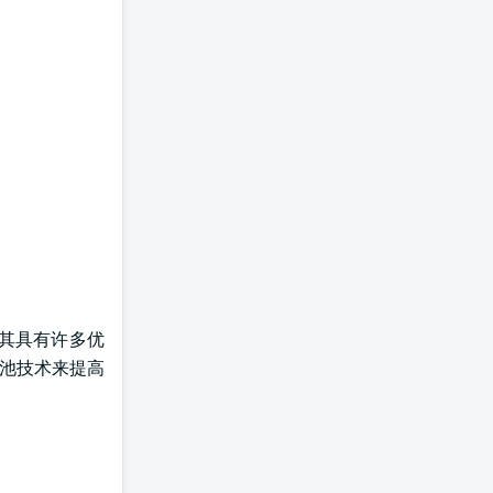
为其具有许多优
电池技术来提高