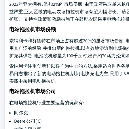
2023年亚太拥有超过32%的市场份额. 由于政府采取越
益严重,亚太区域的电动农场拖拉机市场有望大幅增长。 该
扩张。 支持性政策和激励措施正在鼓励农民采用电动拖拉机
电站拖拉机市场份额
索纳利卡和芬德特在市场上占有超过20%的显著市场份额. 
用其广泛的经验,并推出新的拖拉机,以有效地渗透到电场拖拉机行业.
扩充其供货. 电池装机容量为100千瓦时,出产约70马力;公司称
索纳利卡注重创新和以客户为中心的方法,采用适合世界各地农
易日志推出了新的电动拖拉机,以闪电快充电为主,只用了3
实践中采用电动拖拉机.
电站拖拉机市场公司
在电场拖拉机行业主要运营的玩家有:
阿尔克
Deere 公司( C)