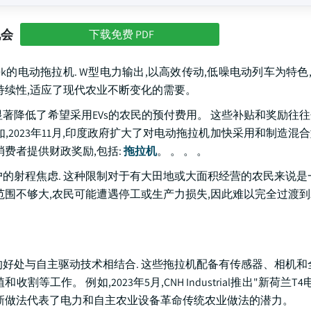
机会
下载免费 PDF
供20k的电动拖拉机. W型电力输出,以高效传动,低噪电动列车为特色
持续性,适应了现代农业不断变化的需要。
著降低了希望采用EVs的农民的预付费用。 这些补贴和奖励往
,2023年11月,印度政府扩大了对电动拖拉机加快采用和制造混
费者提供财政奖励,包括:
拖拉机
。 。 。 。
的射程焦虑. 这种限制对于有大田地或大面积经营的农民来说是
范围不够大,农民可能遭遇停工或生产力损失,因此难以完全过渡
好处与自主驱动技术相结合. 这些拖拉机配备有传感器、相机和
作。 例如,2023年5月,CNH Industrial推出"新荷兰T4
创新做法代表了电力和自主农业设备革命传统农业做法的潜力。