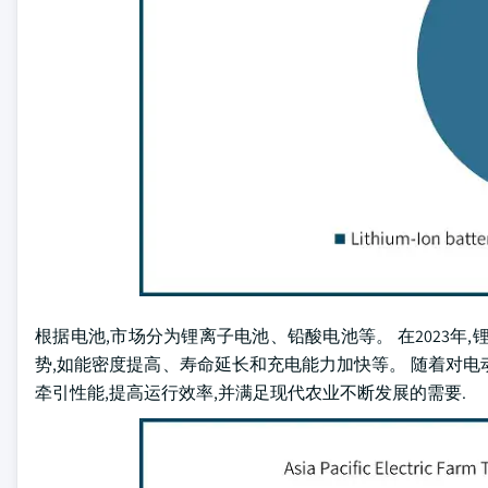
根据电池,市场分为锂离子电池、铅酸电池等。 在2023年
势,如能密度提高、寿命延长和充电能力加快等。 随着对
牵引性能,提高运行效率,并满足现代农业不断发展的需要.