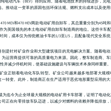
纯电动汽车（BEV）得到应用。随着电池技术的持续进步，充
选。推动这一变革的原因包括环保法规、燃料支出成本以及使用
ries发布了470 MEV和470 HEV两款电动矿用自卸车，其总重量分别为45
l作为英国领先的本土电动矿用自卸车制造商的地位。这些卡车配备了
时间，成本仅为传统燃油卡车的1/3至1/5，且配备现代安全系
特别是针对矿业作业和大型建筑项目的充电解决方案。随着电动
，为运营商提供可靠的高质量电力来源。因此，整车制造商、车
性并减少停机时间，使基础设施建设与车辆技术本身同样重要。
矿业正朝着电动化车队转型。矿业公司越来越多地部署大规模
这一转变。此外，制造商正在生产适用于恶劣地形重型应用的大
，成为迄今为止全球最大规模的电动矿用卡车部署，证明了电动
公司正在向零排放车队迈进，以减少对燃料的依赖并降低排放，