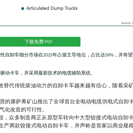
下载免费 PDF
车细分市场在2025年占据主导地位，占比达58%，并有望在20
池驱动卡车，并采用最新技术的电缆辅助系统。
效替代传统柴油动力的自卸卡车越来越有信心，随着采
业运营的康萨希矿山推出了全球首台全电动电缆供电式自卸
气化改造的可行性。
段，众多制造商正从原型车转向中大型铰接式电动自卸
开始生产两款铰接式电动自卸卡车，并声称是首家以商业规