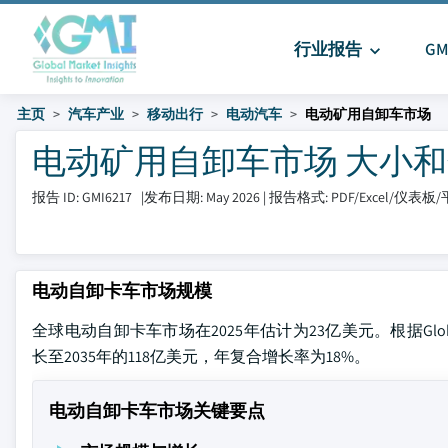
行业报告
G
主页
汽车产业
移动出行
电动汽车
电动矿用自卸车市场
电动矿用自卸车市场 大小和分享 
报告 ID: GMI6217
|
发布日期: May 2026
|
报告格式: PDF/Excel/仪表板
电动自卸卡车市场规模
全球电动自卸卡车市场在2025年估计为23亿美元。根据Global M
长至2035年的118亿美元，年复合增长率为18%。
电动自卸卡车市场关键要点