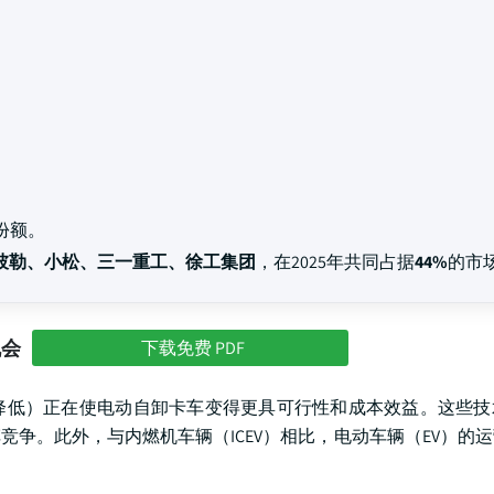
份额。
彼勒、小松、三一重工、徐工集团
，在2025年共同占据
44%
的市
机会
下载免费 PDF
降低）正在使电动自卸卡车变得更具可行性和成本效益。这些技
争。此外，与内燃机车辆（ICEV）相比，电动车辆（EV）的