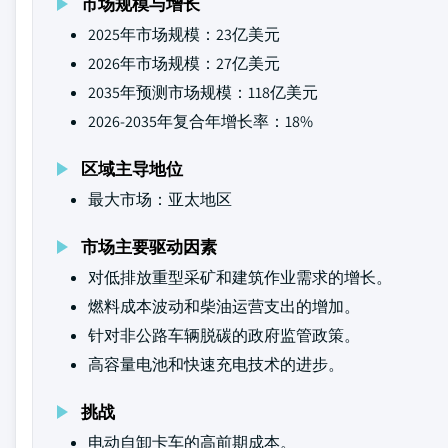
市场规模与增长
2025年市场规模：23亿美元
2026年市场规模：27亿美元
2035年预测市场规模：118亿美元
2026-2035年复合年增长率：18%
区域主导地位
最大市场：亚太地区
市场主要驱动因素
对低排放重型采矿和建筑作业需求的增长。
燃料成本波动和柴油运营支出的增加。
针对非公路车辆脱碳的政府监管政策。
高容量电池和快速充电技术的进步。
挑战
电动自卸卡车的高前期成本。