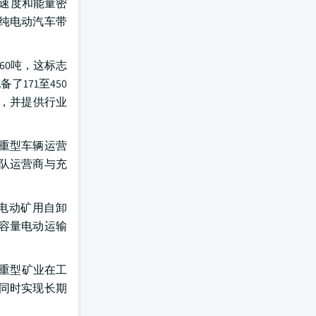
电速度和能量密
纯电动汽车带
吨和60吨，这标志
171至450
统，并提供行业
重型车辆运营
队运营商与充
电动矿用自卸
容量电动运输
化重型矿业在工
同时实现长期