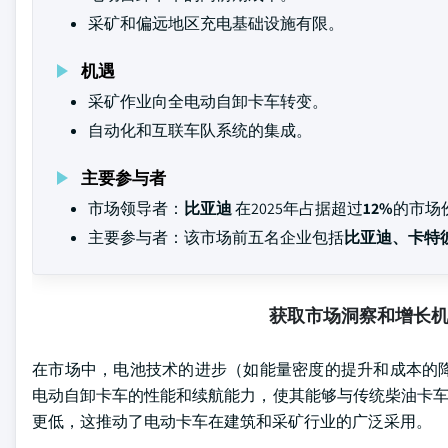
采矿和偏远地区充电基础设施有限。
机遇
采矿作业向全电动自卸卡车转变。
自动化和互联车队系统的集成。
主要参与者
市场领导者：
比亚迪
在2025年占据超过
12%
的市场
主要参与者：该市场前五名企业包括
比亚迪、卡特
获取市场洞察和增长
在市场中，电池技术的进步（如能量密度的提升和成本的
电动自卸卡车的性能和续航能力，使其能够与传统柴油卡车竞
更低，这推动了电动卡车在建筑和采矿行业的广泛采用。