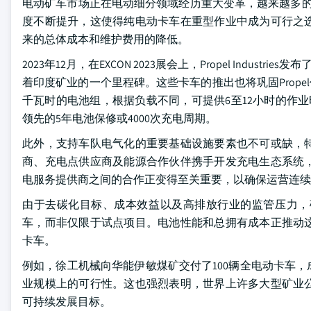
电动矿车市场正在电动细分领域经历重大变革，越来越多的
度不断提升，这使得纯电动卡车在重型作业中成为可行之
来的总体成本和维护费用的降低。
2023年12月，在EXCON 2023展会上，Propel Indust
着印度矿业的一个里程碑。这些卡车的推出也将巩固Prope
千瓦时的电池组，根据负载不同，可提供6至12小时的作业
领先的5年电池保修或4000次充电周期。
此外，支持车队电气化的重要基础设施要素也不可或缺，
商、充电点供应商及能源合作伙伴携手开发充电生态系统
电服务提供商之间的合作正变得至关重要，以确保运营连续
由于去碳化目标、成本效益以及高排放行业的监管压力，
车，而非仅限于试点项目。电池性能和总拥有成本正推动
卡车。
例如，徐工机械向华能伊敏煤矿交付了100辆全电动卡车
业规模上的可行性。这也强烈表明，世界上许多大型矿业
可持续发展目标。