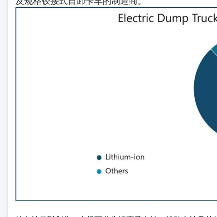
及规格铰接式自卸卡车的制造商。