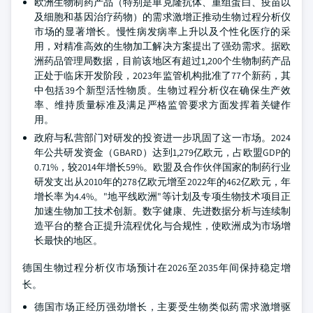
欧洲生物制药产品（特别是单克隆抗体、重组蛋白、疫苗以
及细胞和基因治疗药物）的需求激增正推动生物过程分析仪
市场的显著增长。慢性病发病率上升以及个性化医疗的采
用，对精准高效的生物加工解决方案提出了强劲需求。据欧
洲药品管理局数据，目前该地区有超过1,200个生物制药产品
正处于临床开发阶段，2023年监管机构批准了77个新药，其
中包括39个新型活性物质。生物过程分析仪在确保生产效
率、维持质量标准及满足严格监管要求方面发挥着关键作
用。
政府与私营部门对研发的投资进一步巩固了这一市场。2024
年公共研发资金（GBARD）达到1,279亿欧元，占欧盟GDP的
0.71%，较2014年增长59%。欧盟及合作伙伴国家的制药行业
研发支出从2010年的278亿欧元增至2022年的462亿欧元，年
增长率为4.4%。"地平线欧洲"等计划及专项生物技术项目正
加速生物加工技术创新。数字健康、先进数据分析与连续制
造平台的整合正提升流程优化与合规性，使欧洲成为市场增
长最快的地区。
德国生物过程分析仪市场预计在2026至2035年间保持稳定增
长。
德国市场正经历强劲增长，主要受生物类似药需求激增驱