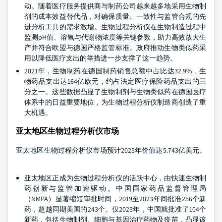
动。随着医疗服务提供商与制药公司越来越多地采用生物制
剂的成本效益替代品，对确保质量、一致性与监管合规的先
进分析工具的需求激增。生物过程分析仪在生物制造过程中
监测pH值、溶氧与代谢物浓度等关键参数，助力高效放大生
产并符合欧盟与德国严格监管标准。政府推动生物类似药采
用以降低医疗支出的举措进一步支撑了这一趋势。
2021年，生物制药在德国制药销售总额中占比达32.9%，生
物药品支出达164亿欧元，约占法定医疗保险药品支出的三
分之一。这些数据凸显了生物制剂与生物类似药在德国医疗
体系中的日益重要地位，为生物过程分析仪制造商创造了重
大机遇。
亚太地区生物过程分析仪市场
亚太地区生物过程分析仪市场预计2025年价值达5.743亿美元。
亚太地区正成为生物过程分析仪的活跃中心，由快速生物制
药创新与监管加速驱动。中国国家药品监督管理局
（NMPA）显著缩短审批时间，2019至2023年间批准256个新
药，超越同期美国的243个。仅2023年，中国就批准了104个
新药，包括生物制剂、细胞与基因治疗药物及疫苗，凸显该