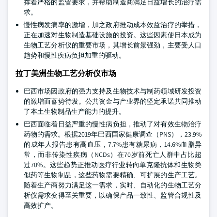
撑着严格的监管要求，并帮助制造商满足日益增长的治疗需
求。
慢性病发病率的激增，加之政府推动成本效益治疗的举措，
正在加速对生物制造基础设施的投资。这些因素使日本成为
生物工艺分析仪的重要市场，其增长前景强劲，主要受人口
趋势和慢性疾病负担加重的驱动。
拉丁美洲生物工艺分析仪市场
巴西市场因政府的强力支持及生物技术与制药领域研发投资
的激增而蓄势待发。公共资金与产业界的坚定承诺共同推动
了本土生物制品生产能力的提升。
巴西面临着日益严重的慢性病负担，推动了对有效生物治疗
药物的需求。根据2019年巴西国家健康调查（PNS），23.9%
的成年人报告患有高血压，7.7%患有糖尿病，14.6%血脂异
常，而非传染性疾病（NCDs）在70岁前死亡人群中占比超
过70%。这些趋势正推动医疗行业转向单克隆抗体和生物类
似药等生物制品，这些药物需要精确、可扩展的生产工艺。
随着生产商努力满足这一需求，实时、自动化的生物工艺分
析仪需求变得至关重要，以确保产品一致性、监管合规性及
高效扩产。