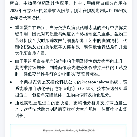
蛋白、生物类似药及其他应用。其中，重组蛋白细分市场在
2025年占据36%的显著收入份额，预计在预测期内以12.1%的复
合年增长率增长。
重组蛋白在癌症、自身免疫疾病及代谢紊乱的治疗中发挥关
键作用，因此对其质量与纯度的严格控制至关重要。生物工
艺分析仪可实时跟踪发酵与细胞培养工艺中的底物消耗、代
谢物积累及蛋白质浓度等关键参数，确保最佳表达条件并最
大化蛋白质产量。
由于重组蛋白在靶向治疗中的作用及慢性病发病率的上升，
其需求持续增长。制造商依赖先进分析仪维持严格的工艺控
制、降低变异性并符合GMP和PAT等监管标准。
一个典型案例是安捷伦科技公司的ProteoAnalyzer系统，该
系统采用自动化平行毛细管电泳（CE SDS）技术快速分析重
组蛋白，包括单克隆抗体、生物类似药及纯化组分。
通过实现重组蛋白的更快速、更精准分析并支持高通量生
产，这些技术助力制造商高效扩大生产规模，从而推动市场
增长。