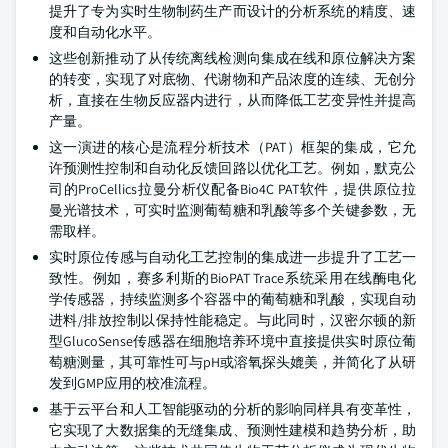
提升了专为实时生物制药生产而设计的分析系统的精度、速
度和自动化水平。
这些创新推动了从传统离线检测向集成在线和原位解决方案
的转变，实现了对底物、代谢物和产品浓度的连续、无创分
析，直接在生物反应器内进行，从而降低工艺变异性并提高
产量。
这一演进的核心是流程分析技术（PAT）框架的集成，它允
许预测性控制和自动化反馈回路以优化工艺。例如，默克公
司的ProCellics拉曼分析仪配备Bio4C PAT软件，提供原位拉
曼光谱技术，可实时监测葡萄糖和乳酸等多个关键参数，无
需取样。
实时原位传感与自动化工艺控制的集成进一步提升了工艺一
致性。例如，赛多利斯的BioPAT Trace系统采用在线酶电化
学传感器，持续监测多个容器中的葡萄糖和乳酸，实现自动
进料/排放控制以保持性能稳定。与此同时，汉密尔顿的新
型GlucoSense传感器在细胞培养环境中直接提供实时原位葡
萄糖测量，其可靠性可与pH或溶氧探头媲美，并简化了从研
发到GMP应用的校准流程。
基于云平台和人工智能驱动的分析的影响同样具有变革性，
它实现了大数据集的无缝集成、预测性建模和趋势分析，助