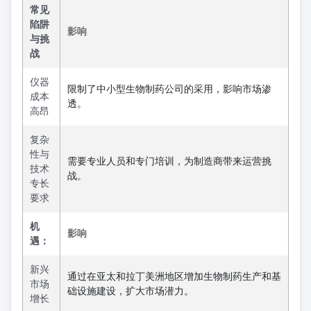
常见
陷阱
影响
与挑
战
仪器
限制了中小型生物制药公司的采用，影响市场渗
成本
透。
高昂
复杂
性与
需要专业人员和专门培训，为制造商带来运营挑
技术
战。
专长
要求
机
影响
遇：
新兴
通过在亚太和拉丁美洲地区增加生物制药生产和基
市场
础设施建设，扩大市场潜力。
增长