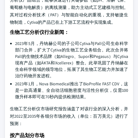
分析仪产品组合，能够快速进行关键参数（如pH、溶解气体、
葡萄糖与电解质）的离线测量，助力主动式工艺建模与控制。
其对过程分析技术（PAT）与智能自动化的重视，支持敏捷生
物制造，Cytiva的产品已在上下游工艺流程中实现集成。
生物工艺分析仪行业新闻：
2023年5月，丹纳赫公司的子公司Cytiva与Pall公司生命科学
部门合并，扩大了Cytiva的生物工艺业务组合。此次合并将
Pall的生物技术品牌（如Allegro、Supor和Pegasus）与Cytiva
现有产品（如ÄKTA和Xcellerex）整合。此举巩固了丹纳赫在
生命科学领域的领导地位，拓展了其生物工艺能力并加速了
治疗药物开发进程。
2023年1月，Nova Biomedical推出了BioProfile FAST CDV，这
是一款高通量、全自动活细胞密度与活性分析仪，仅需100
微升样本即可在70秒内提供检测结果。
生物工艺分析仪市场研究报告涵盖了对该行业的深入分析，并
对2022至2035年各细分市场的收入（单位：百万美元）进行了
预测：
按产品划分市场