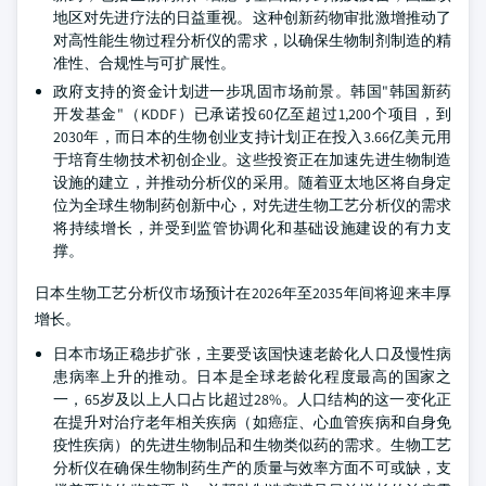
地区对先进疗法的日益重视。这种创新药物审批激增推动了
对高性能生物过程分析仪的需求，以确保生物制剂制造的精
准性、合规性与可扩展性。
政府支持的资金计划进一步巩固市场前景。韩国"韩国新药
开发基金"（KDDF）已承诺投60亿至超过1,200个项目，到
2030年，而日本的生物创业支持计划正在投入3.66亿美元用
于培育生物技术初创企业。这些投资正在加速先进生物制造
设施的建立，并推动分析仪的采用。随着亚太地区将自身定
位为全球生物制药创新中心，对先进生物工艺分析仪的需求
将持续增长，并受到监管协调化和基础设施建设的有力支
撑。
日本生物工艺分析仪市场预计在2026年至2035年间将迎来丰厚
增长。
日本市场正稳步扩张，主要受该国快速老龄化人口及慢性病
患病率上升的推动。日本是全球老龄化程度最高的国家之
一，65岁及以上人口占比超过28%。人口结构的这一变化正
在提升对治疗老年相关疾病（如癌症、心血管疾病和自身免
疫性疾病）的先进生物制品和生物类似药的需求。生物工艺
分析仪在确保生物制药生产的质量与效率方面不可或缺，支