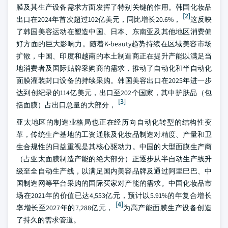
膜及其生产设备需求方面发挥了特别关键的作用。韩国化妆品
[2]
出口在2024年首次超过102亿美元，同比增长20.6%，
这反映
了韩国美容运动在塑造中国、日本、东南亚及其他地区消费偏
好方面的巨大影响力。随着K-beauty趋势持续在区域美容市场
扩散，中国、印度和越南的本土制造商正在提升产能以满足当
地消费者及国际贴牌采购商的需求，推动了自动化和半自动化
面膜灌装封口设备的持续采购。韩国美容出口在2025年进一步
达到创纪录的114亿美元，出口至202个国家，其中护肤品（包
[3]
括面膜）占出口总量的大部分，
亚太地区的制造业格局也正在经历向自动化转型的结构性变
革，传统生产基地的工资通胀及化妆品制造对精度、产量和卫
生合规性的日益重视是其核心驱动力。中国的大型面膜生产商
（占亚太面膜制造产能的绝大部分）正逐步从半自动生产线升
级至全自动生产线，以满足国内美容品牌及通过阿里巴巴、中
国制造网等平台采购的国际买家对产能的需求。中国化妆品市
场在2021年的价值已达4,553亿元，预计以5.91%的年复合增长
[4]
率增长至2027年的7,288亿元，
为高产能面膜生产设备创造
了持久的需求管道。