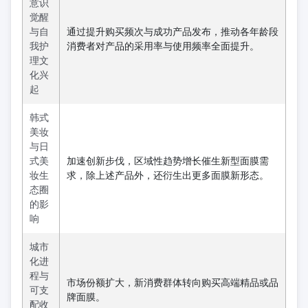
意识
觉醒
与自
通过提升购买频次与成功产品发布，推动各年龄段
我护
消费者对产品的采用率与使用频率全面提升。
理文
化兴
起
韩式
美妆
与日
式美
加速创新步伐，区域性趋势增长催生新型面膜需
妆生
求，除上述产品外，还衍生出更多面膜新形态。
态圈
的影
响
城市
化进
程与
市场份额扩大，新消费群体转向购买高端精品或品
可支
牌面膜。
配收