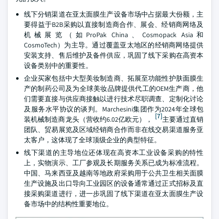
线下分销渠道在亚太面膜生产设备市场中占据最大份额，主
要得益于B2B采购以直接制造商合作、展会、经销商网络及
机械展览（如ProPak China、Cosmopack Asia和
CosmoTech）为主导。通过覆盖亚太地区的经销商网络提供
安装支持、售后维护及备件供应，巩固了线下采购在高资本
设备类别中的重要性。
企业买家包括中大型美妆制造商、拓展至功能性护肤面膜生
产的制药公司及为全球美妆品牌提供代工的OEM生产商，他
们需要直接与供应商接触以进行技术尽职调查、定制化讨论
及服务水平协议的谈判。Marchesini集团作为2024年全球包
[7]
装机械制造商龙头（营收约6.02亿欧元），
主要通过直销
团队、贸易展览及区域经销商合作而非在线交易渠道服务亚
太客户，这体现了全球顶级企业的典型特征。
线下渠道的主导地位还体现在高资本工业设备采购的特性
上，实物演示、工厂参观及长期服务关系已成为标准流程。
中国、马来西亚及越南等地政府采购用于公共卫生相关面膜
生产设施及出口导向工业园区的设备通常通过正式招标及直
接采购渠道进行，进一步巩固了线下渠道在亚太面膜生产设
备市场中的结构性重要地位。