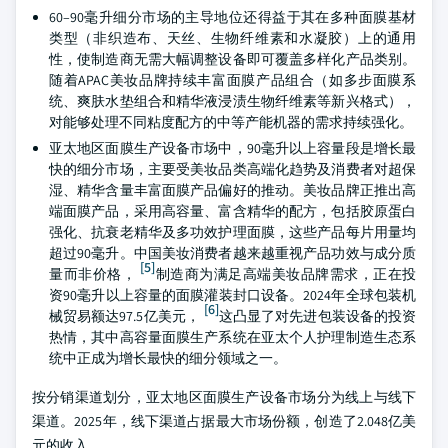
60–90毫升细分市场的主导地位还得益于其在多种面膜基材
类型（非织造布、天丝、生物纤维素和水凝胶）上的通用
性，使制造商无需大幅调整设备即可覆盖多样化产品类别。
随着APAC美妆品牌持续丰富面膜产品组合（如多步面膜系
统、爽肤水垫组合和精华液浸渍生物纤维素等新兴格式），
对能够处理不同粘度配方的中等产能机器的需求持续强化。
亚太地区面膜生产设备市场中，90毫升以上容量段是增长最
快的细分市场，主要受美妆品类高端化趋势及消费者对超保
湿、精华含量丰富面膜产品偏好的推动。美妆品牌正推出高
端面膜产品，采用高容量、富含精华的配方，包括胶原蛋白
强化、抗衰老精华及多功效护理面膜，这些产品每片用量均
超过90毫升。中国美妆消费者越来越重视产品功效与成分质
[5]
量而非价格，
制造商为满足高端美妆品牌需求，正在投
资90毫升以上容量的面膜灌装封口设备。2024年全球包装机
[6]
械贸易额达97.5亿美元，
这凸显了对先进包装设备的投资
热情，其中高容量面膜生产系统在亚太个人护理制造生态系
统中正成为增长最快的细分领域之一。
按分销渠道划分，亚太地区面膜生产设备市场分为线上与线下
渠道。2025年，线下渠道占据最大市场份额，创造了2.048亿美
元的收入。