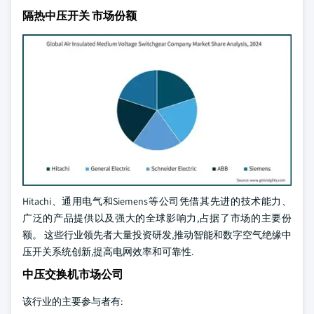
隔热中压开关 市场份额
Hitachi、通用电气和Siemens等公司凭借其先进的技术能力、
广泛的产品提供以及强大的全球影响力,占据了市场的主要份
额。 这些行业领先者大量投资研发,推动智能和数字空气绝缘中
压开关系统创新,提高电网效率和可靠性.
中压交换机市场公司
该行业的主要参与者有: