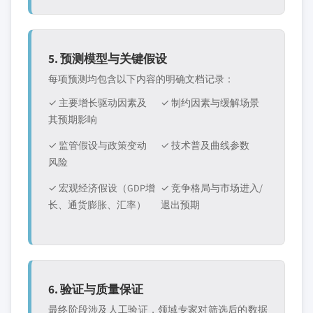
5. 预测模型与关键假设
每项预测均包含以下内容的明确文档记录：
✓ 主要增长驱动因素及
✓ 制约因素与缓解场景
其预期影响
✓ 监管假设与政策变动
✓ 技术普及曲线参数
风险
✓ 宏观经济假设（GDP增
✓ 竞争格局与市场进入/
长、通货膨胀、汇率）
退出预期
6. 验证与质量保证
最终阶段涉及人工验证，领域专家对筛选后的数据