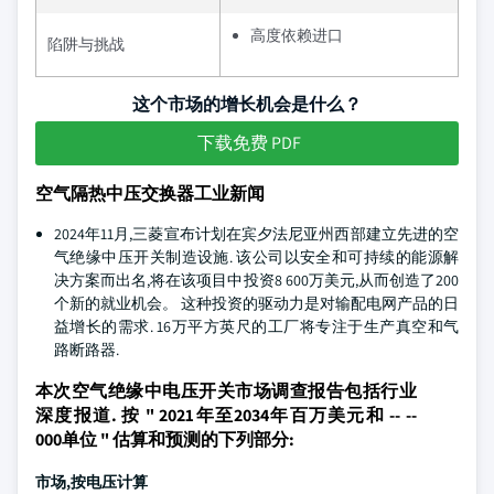
高度依赖进口
陷阱与挑战
这个市场的增长机会是什么？
下载免费 PDF
空气隔热中压交换器工业新闻
2024年11月,三菱宣布计划在宾夕法尼亚州西部建立先进的空
气绝缘中压开关制造设施. 该公司以安全和可持续的能源解
决方案而出名,将在该项目中投资8 600万美元,从而创造了200
个新的就业机会。 这种投资的驱动力是对输配电网产品的日
益增长的需求. 16万平方英尺的工厂将专注于生产真空和气
路断路器.
本次空气绝缘中电压开关市场调查报告包括行业
深度报道. 按 " 2021年至2034年百万美元和 -- --
000单位 " 估算和预测的下列部分:
市场,按电压计算