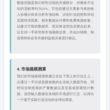
数据挖掘是我们研究过程的关键部分，对整体方法
论的贡献率约为20%。它包括通过主要参与者的收
入份额分析来分析市场结构、识别行业趋势和评估
宏观经济因素。相关数据从付费和免费来源收集，
以建立可靠的数据库。然后将这些信息整合起来，
以支持一手研究和市场规模估算，并由分销商、制
造商和协会等关键利益相关者进行验证。
4. 市场规模测算
我们的市场规模测算建立在自下而上的方法之上，
从通过一手访谈直接收集的企业收入数据开始，同
时结合制造商的产量数据以及安装或部署统计数
据。这些输入数据在各地区市场进行汇总，以得出
一个基于实际行业活动的全球估算值。