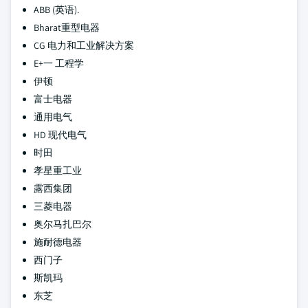
ABB (英语).
Bharat重型电器
CG 电力和工业解决方案
E+一 工程学
伊顿
富士电器
通用电气
HD 现代电气
时田
孝星重工业
露西集团
三菱电器
奥尔马扎巴尔
施耐德电器
西门子
斯凯玛
东芝