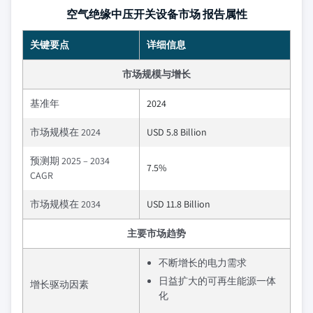
空气绝缘中压开关设备市场 报告属性
关键要点
详细信息
市场规模与增长
基准年
2024
市场规模在 2024
USD 5.8 Billion
预测期 2025 – 2034
7.5%
CAGR
市场规模在 2034
USD 11.8 Billion
主要市场趋势
不断增长的电力需求
日益扩大的可再生能源一体
增长驱动因素
化