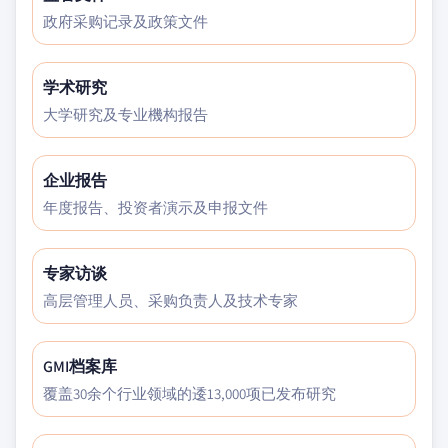
政府采购记录及政策文件
学术研究
大学研究及专业機构报告
企业报告
年度报告、投资者演示及申报文件
专家访谈
高层管理人员、采购负责人及技术专家
GMI档案库
覆盖30余个行业领域的逶13,000项已发布研究