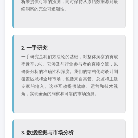
析来提供可靠的预测，同时保持从原始数据源到最
终洞察的完全可追溯性。
2. 一手研究
一手研究是我们方法论的基础，对整体洞察的贡献
率近乎80%。它涉及与行业参与者的直接交流，以
确保分析的准确性和深度。我们的结构化访谈计划
覆盖区域和全球市场，包括来自高管、总监和主题
专家的输入。这些互动提供战略、运营和技术视
角，实现全面的洞察和可靠的市场预测。
3. 数据挖掘与市场分析