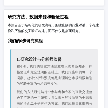
研究方法、数据来源和验证过程
本报告基于结构化的研究流程，围绕直接的行业对话、专有建
模和严格的交叉验证构建，而不仅仅是桌面研究。
我们的6步研究流程
1. 研究设计与分析师监督
在GMI，我们的研究方法建立在人类专业知识、严
格验证和完全透明的基础上。我们报告中的每一个
洞察、趋势分析和预测都是由理解您市场细微差别
的经验丰富的分析师开发的。
我们的方法通过与行业参与者和专家的直接交流整
合了广泛的一手研究，并以来自经过验证的全球来
源的全面二手研究作为补充。我们应用量化影响分