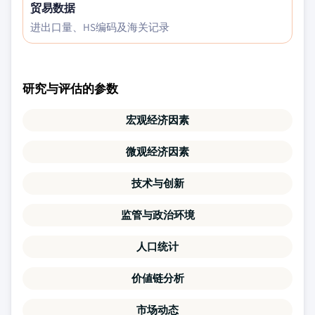
贸易数据
进出口量、HS编码及海关记录
研究与评估的参数
宏观经济因素
微观经济因素
技术与创新
监管与政治环境
人口统计
价値链分析
市场动态