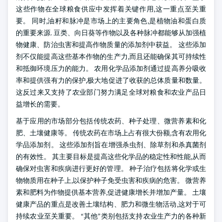
这些作物在全球粮食供应中发挥着关键作用,这一重点至关重
要。 同时,油籽和脉冲是市场上的主要角色,是植物油和蛋白质
的重要来源. 豆类、向日葵等作物以及各种脉冲都能够从加强植
物健康、防治虫害和提高作物质量的添加剂中获益。 这些添加
剂不仅能提高这些基本作物的生产力,而且还能确保其可持续性
和抵御环境压力的能力。 农用化学品添加剂通过提高养分吸收
率和提供强有力的保护,极大地促进了收获的总体质量和数量。
这反过来又支持了农业部门努力满足全球对粮食和农业产品日
益增长的需要。
基于应用的市场部分包括传统农药、种子处理、微营养素和化
肥、土壤健康等。 传统农药在市场上占有很大份额,含有农用化
学品添加剂。 这些添加剂旨在增强杀虫剂、除草剂和杀真菌剂
的有效性。 其主要目标是提高这些化学品的稳定性和性能,从而
确保对虫害和疾病进行更好的管理。 种子治疗包括将化学或生
物物质用在种子上,以保护种子免受虫害和疾病的危害。 微营养
素和肥料为作物提供基本营养,促进健康增长并增加产量。 土壤
健康产品的重点是改善土壤结构、肥力和微生物活动,这对于可
持续农业至关重要。 “其他”类别包括支持农业生产力的各种新