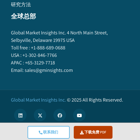
研究方法
全球总部
Global Market Insights Inc. 4 North Main Street,
Selbyville, Delaware 19975 USA
Toll free :
+1-888-689-0688
USA :
+1-302-846-7766
APAC :
+65-3129-7718
Email:
sales@gminsights.com
Global Market Insights Inc.
©
2025
All Rights Reserved.
联系我们
下载免费 PDF
X
We use cookies to enhance user experience. (
Privacy Policy
)