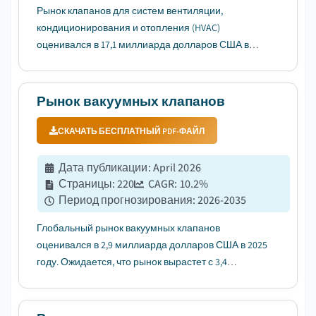
Рынок клапанов для систем вентиляции,
кондиционирования и отопления (HVAC)
оценивался в 17,1 миллиарда долларов США в
2025 году, и, как ожидается, будет расти с
среднегодовым темпом роста (CAGR) 4,7% в
период с 2026 по 2035 год, что обусловлено
Рынок вакуумных клапанов
растущим спросом на энергоэффективные
системы HVAC для ...
СКАЧАТЬ БЕСПЛАТНЫЙ PDF-ФАЙЛ
Дата публикации
:
April 2026
Страницы
:
220
CAGR:
10.2
%
Период прогнозирования
:
2026-2035
Глобальный рынок вакуумных клапанов
оценивался в 2,9 миллиарда долларов США в 2025
году. Ожидается, что рынок вырастет с 3,4
миллиарда долларов США в 2026 году до 8,1
миллиарда долларов США в 2035 году, при
среднегодовом темпе роста (CAGR) 10,2%....