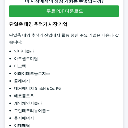
이 시장에서의 성장 기회는 무엇입니까?
무료 PDF 다운로드
단일축 태양 추적기 시장 기업
단일축 태양 추적기 산업에서 활동 중인 주요 기업은 다음과 같
습니다:
안타이솔라
아르셀로미탈
아크텍
어레이테크놀로지스
클레너지
데거에너지 GmbH & Co. KG
에코플로우
게임체인지솔라
그린테크리뉴어블스
휴지에너지
이데매틱