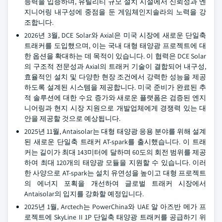
능력을 입증하며, 유틸리티 규모 설치 시설에서 신뢰성과 엔
지니어링 내구성에 중점을 둔 게임체인지솔라의 노력을 강
조합니다.
2026년 3월, DCE Solar와 Axial은 미국 시장에 새로운 단일축
트래커를 도입했으며, 이는 국내 대형 태양광 프로젝트에 대
한 옵션을 확대하는 데 목적이 있습니다. 이 협력은 DCE Solar
의 구조적 전문성과 Axial의 트래커 기술이 결합되어 내구성,
효율적인 설치 및 다양한 현장 조건에서 강력한 성능을 제공
하도록 설계된 시스템을 제공합니다. 미국 준비가 완료된 추
적 솔루션에 대한 수요 증가와 새로운 플랫폼은 검증된 엔지
니어링과 현지 시장 지원으로 개발업체에게 경쟁력 있는 대
안을 제공할 것으로 예상됩니다.
2025년 11월, Antaisolar는 대형 태양광 응용 분야를 위해 설계
된 새로운 단일축 트래커 AT-spark를 출시했습니다. 이 트래
커는 길이가 최대 143미터에 달하며 60도의 회전 범위를 제공
하여 최대 120개의 태양광 모듈을 지원할 수 있습니다. 이러
한 사양으로 AT-spark는 설치 유연성을 높이고 대형 프로젝트
의 에너지 포획을 개선하여 글로벌 트래커 시장에서
Antaisolar의 입지를 강화할 예정입니다.
2025년 1월, Arctech는 PowerChina와 UAE 알 아즈반 메가 프
로젝트에 SkyLine II 1P 단일축 태양광 트래커를 공급하기 위