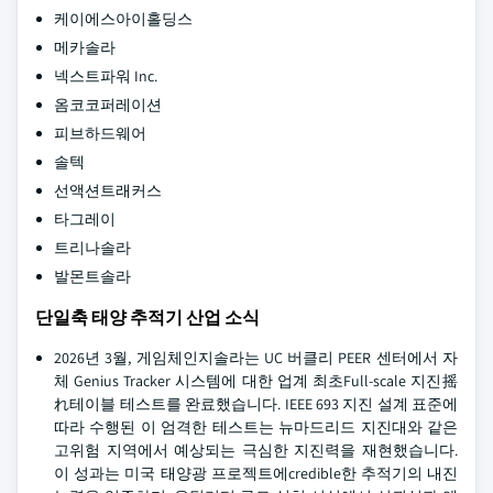
케이에스아이홀딩스
메카솔라
넥스트파워 Inc.
옴코코퍼레이션
피브하드웨어
솔텍
선액션트래커스
타그레이
트리나솔라
발몬트솔라
단일축 태양 추적기 산업 소식
2026년 3월, 게임체인지솔라는 UC 버클리 PEER 센터에서 자
체 Genius Tracker 시스템에 대한 업계 최초Full-scale 지진摇
れ테이블 테스트를 완료했습니다. IEEE 693 지진 설계 표준에
따라 수행된 이 엄격한 테스트는 뉴마드리드 지진대와 같은
고위험 지역에서 예상되는 극심한 지진력을 재현했습니다.
이 성과는 미국 태양광 프로젝트에credible한 추적기의 내진