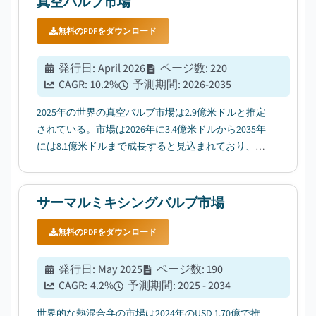
真空バルブ市場
無料のPDFをダウンロード
発行日
:
April 2026
ページ数
:
220
CAGR:
10.2
%
予測期間
:
2026-2035
2025年の世界の真空バルブ市場は2.9億米ドルと推定
されている。市場は2026年に3.4億米ドルから2035年
には8.1億米ドルまで成長すると見込まれており、年
平均成長率（CAGR）は10.2%となる。...
サーマルミキシングバルブ市場
無料のPDFをダウンロード
発行日
:
May 2025
ページ数
:
190
CAGR:
4.2
%
予測期間
:
2025 - 2034
世界的な熱混合弁の市場は2024年のUSD 1.70億で推