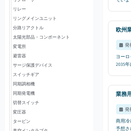
リレー
リングメインユニット
分路リアクトル
欧州
太陽光部品・コンポーネント
発
変電所
避雷器
ヨーロ
203
サージ保護デバイス
スイッチギア
同期調相機
同期発電機
業務
切替スイッチ
発
変圧器
商用冷
タービン
予想さ
真空インタラプタ