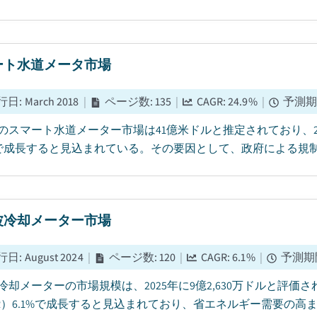
ート水道メータ市場
行日
:
March 2018
|
ページ数
:
135
|
CAGR:
24.9
%
|
予測期
5年のスマート水道メーター市場は41億米ドルと推定されており、20
9%で成長すると見込まれている。その要因として、政府による規制
波冷却メーター市場
行日
:
August 2024
|
ページ数
:
120
|
CAGR:
6.1
%
|
予測期
冷却メーターの市場規模は、2025年に9億2,630万ドルと評価さ
GR）6.1%で成長すると見込まれており、省エネルギー需要の高ま