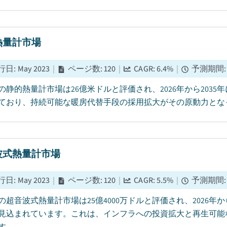
熱量計市場
行日
:
May 2023
|
ページ数
:
120
|
CAGR:
6.4
%
|
予測期間
5年の静的熱量計市場は26億米ドルと評価され、2026年から2035
ており、持続可能な暖房代替手段の採用拡大がその原動力となって
波式熱量計市場
行日
:
May 2023
|
ページ数
:
120
|
CAGR:
5.5
%
|
予測期間
年の超音波式熱量計市場は25億4000万ドルと評価され、2026年か
見込まれています。これは、インフラへの投資拡大と再生可能
。...