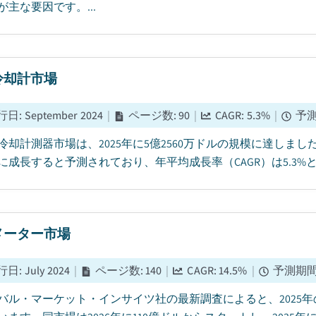
が主な要因です。...
冷却計市場
行日
:
September 2024
|
ページ数
:
90
|
CAGR:
5.3
%
|
予
却計測器市場は、2025年に5億2560万ドルの規模に達しました。20
に成長すると予測されており、年平均成長率（CAGR）は5.3%と
メーター市場
行日
:
July 2024
|
ページ数
:
140
|
CAGR:
14.5
%
|
予測期
バル・マーケット・インサイツ社の最新調査によると、2025