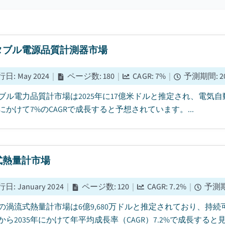
タブル電源品質計測器市場
行日
:
May 2024
|
ページ数
:
180
|
CAGR:
7
%
|
予測期間
:
2
ブル電力品質計市場は2025年に17億米ドルと推定され、電気自
年にかけて7%のCAGRで成長すると予想されています。...
式熱量計市場
行日
:
January 2024
|
ページ数
:
120
|
CAGR:
7.2
%
|
予測
5年の渦流式熱量計市場は6億9,680万ドルと推定されており、
年から2035年にかけて年平均成長率（CAGR）7.2%で成長すると見