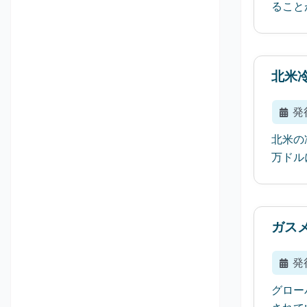
ること
北米
発
北米の冷
万ドル
ガス
発
グロー