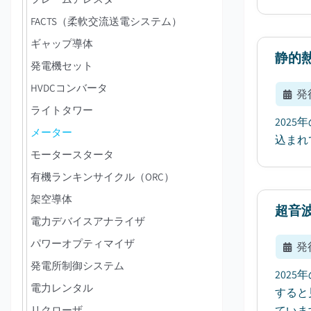
FACTS（柔軟交流送電システム）
ギャップ導体
静的
発電機セット
HVDCコンバータ
発
ライトタワー
202
メーター
込まれ
モータースタータ
有機ランキンサイクル（ORC）
架空導体
超音
電力デバイスアナライザ
パワーオプティマイザ
発
発電所制御システム
2025
電力レンタル
すると
リクローザ
ています