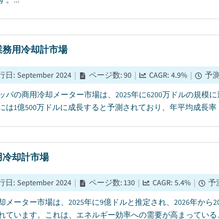
業務用冷却計市場
行日
:
September 2024
|
ページ数
:
90
|
CAGR:
4.9
%
|
予
ッパの商用冷却メーター市場は、2025年に6200万ドルの規模に達
5年には1億500万ドルに成長すると予測されており、年平均成長率（C
用冷却計市場
行日
:
September 2024
|
ページ数
:
130
|
CAGR:
5.4
%
|
予
却メーター市場は、2025年に9億ドルと推定され、2026年から2
れています。これは、エネルギー効率への需要が高まっているこ