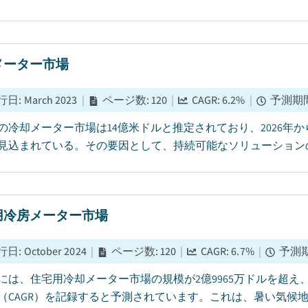
メーター市場
行日
:
March 2023
|
ページ数
:
120
|
CAGR:
6.2
%
|
予測期
5年の冷却メーター市場は14億米ドルと推定されており、2026年から
見込まれている。その要因として、持続可能なソリューションの
用冷房メーター市場
行日
:
October 2024
|
ページ数
:
120
|
CAGR:
6.7
%
|
予測
3年には、住宅用冷却メーター市場の規模が2億9965万ドルを超え、2
（CAGR）を記録すると予測されています。これは、暑い気候