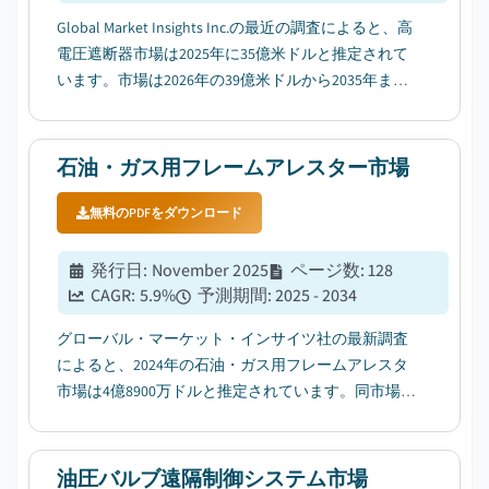
Global Market Insights Inc.の最近の調査によると、高
電圧遮断器市場は2025年に35億米ドルと推定されて
います。市場は2026年の39億米ドルから2035年まで
に74億米ドルに成長すると予測されており、年平均
成長率は7.4%です。...
石油・ガス用フレームアレスター市場
無料のPDFをダウンロード
発行日
:
November 2025
ページ数
:
128
CAGR:
5.9
%
予測期間
:
2025 - 2034
グローバル・マーケット・インサイツ社の最新調査
によると、2024年の石油・ガス用フレームアレスタ
市場は4億8900万ドルと推定されています。同市場
は、2025年の5億1920万ドルから2034年の8億7000万
ドルまで成長すると予測されており、年平均成長率
（CAGR）は5.9%と見込まれています。...
油圧バルブ遠隔制御システム市場