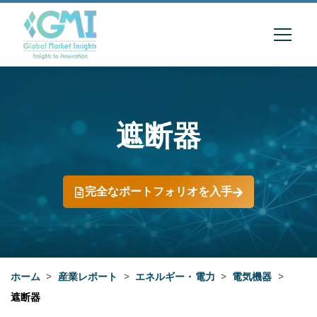
遮断器
完全なポートフォリオを入手
ホーム
>
産業レポート
>
エネルギー・電力
>
電気機器
>
遮断器