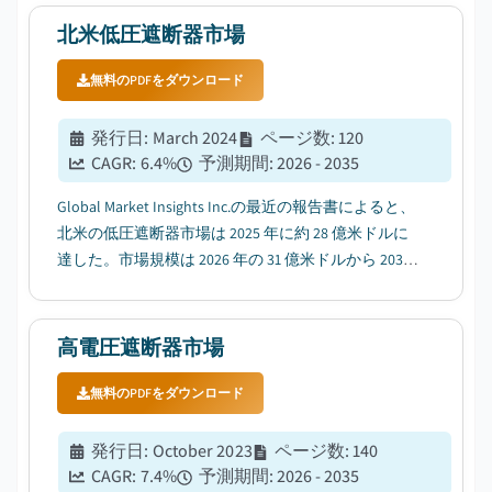
北米低圧遮断器市場
無料のPDFをダウンロード
発行日
:
March 2024
ページ数
:
120
CAGR:
6.4
%
予測期間
:
2026 - 2035
Global Market Insights Inc.の最近の報告書によると、
北米の低圧遮断器市場は 2025 年に約 28 億米ドルに
達した。市場規模は 2026 年の 31 億米ドルから 2035
年までに約 53 億米ドルへ拡大し、年平均成長率
（CAGR）6.4%で成長すると予測される。...
高電圧遮断器市場
無料のPDFをダウンロード
発行日
:
October 2023
ページ数
:
140
CAGR:
7.4
%
予測期間
:
2026 - 2035