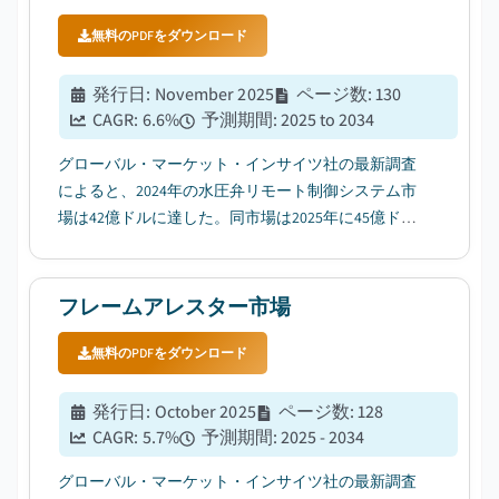
無料のPDFをダウンロード
発行日
:
November 2025
ページ数
:
130
CAGR:
6.6
%
予測期間
:
2025 to 2034
グローバル・マーケット・インサイツ社の最新調査
によると、2024年の水圧弁リモート制御システム市
場は42億ドルに達した。同市場は2025年に45億ドル
から2034年には80億ドルに成長すると予測されてお
り、年平均成長率（CAGR）は6.6%となる見込みで
す。...
フレームアレスター市場
無料のPDFをダウンロード
発行日
:
October 2025
ページ数
:
128
CAGR:
5.7
%
予測期間
:
2025 - 2034
グローバル・マーケット・インサイツ社の最新調査