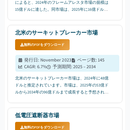
によると、2024年のフレームアレスタ市場の規模は
15億ドルに達した。同市場は、2025年に16億ドルか
ら2034年には26億ドルに成長すると予測されてお
り、年平均成長率（CAGR）は5.7%と見込まれてい
る。...
北米のサーキットブレーカー市場
無料のPDFをダウンロード
発行日
:
November 2023
ページ数
:
145
CAGR:
6.7
%
予測期間
:
2025 – 2034
北米のサーキットブレーカー市場は、2024年に48億
ドルと推定されています。市場は、2025年の53億ド
ルから2034年の96億ドルまで成長すると予想されて
おり、CAGRは6.7%です。...
低電圧遮断器市場
無料のPDFをダウンロード