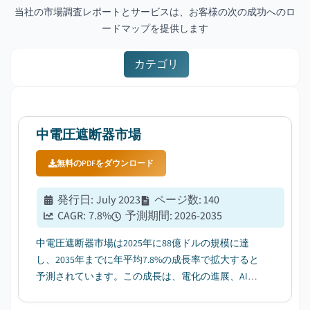
当社の市場調査レポートとサービスは、お客様の次の成功へのロ
ードマップを提供します
カテゴリ
中電圧遮断器市場
無料のPDFをダウンロード
発行日
:
July 2023
ページ数
:
140
CAGR:
7.8
%
予測期間
:
2026-2035
中電圧遮断器市場は2025年に88億ドルの規模に達
し、2035年までに年平均7.8%の成長率で拡大すると
予測されています。この成長は、電化の進展、AIや
データセンターの拡大、そして極端な気象条件に対
する電力網の強化が主な要因です。...