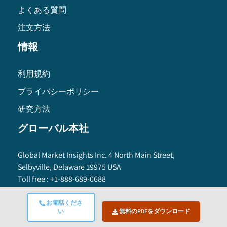
よくある質問
注文方法
情報
利用規約
プライバシーポリシー
研究方法
グローバル本社
Global Market Insights Inc. 4 North Main Street,
Selbyville, Delaware 19975 USA
Toll free :
+1-888-689-0688
USA :
+1-302-846-7766
APAC :
+65-3129-7718
お電話くださ
い
無料のPDFをダウンロード
Email:
sales@gminsights.com