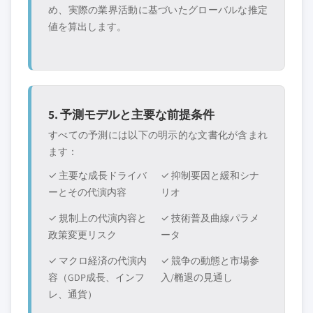
め、実際の業界活動に基づいたグローバルな推定
値を算出します。
5. 予測モデルと主要な前提条件
すべての予測には以下の明示的な文書化が含まれ
ます：
✓ 主要な成長ドライバ
✓ 抑制要因と緩和シナ
ーとその代演内容
リオ
✓ 規制上の代演内容と
✓ 技術普及曲線パラメ
政策変更リスク
ータ
✓ マクロ経済の代演内
✓ 競争の動態と市場参
容（GDP成長、インフ
入/椭退の見通し
レ、通貨）