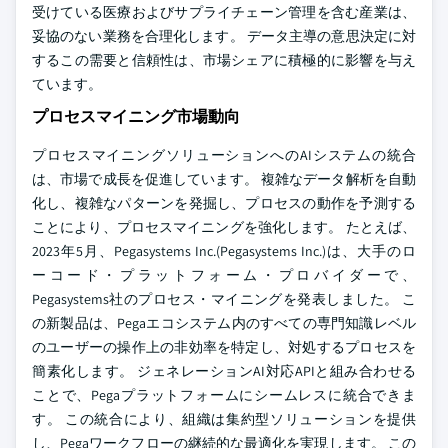
受けている医療およびサプライチェーン管理を含む産業は、
妥協のない業務を合理化します。 データ主導の意思決定に対
するこの需要と信頼性は、市場シェアに積極的に影響を与え
ています。
プロセスマイニング市場動向
プロセスマイニングソリューションへのAIシステムの統合
は、市場で成長を促進しています。 複雑なデータ解析を自動
化し、複雑なパターンを発掘し、プロセスの動作を予測する
ことにより、プロセスマイニングを強化します。 たとえば、
2023年5月、Pegasystems Inc.(Pegasystems Inc.)は、大手のロ
ーコード・プラットフォーム・プロバイダーで、
Pegasystems社のプロセス・マイニングを発表しました。 こ
の新製品は、Pegaエコシステム内のすべての専門知識レベル
のユーザーの操作上の非効率を特定し、対処するプロセスを
簡素化します。 ジェネレーションAI対応APIと組み合わせる
ことで、Pegaプラットフォームにシームレスに統合できま
す。 この統合により、組織は集約型ソリューションを提供
し、Pegaワークフローの継続的な最適化を実現します。 この