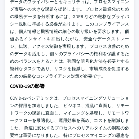
データのプライバシーとセキュリティは、プロセスマイニン
グ市場への大きな課題を提起します。 プロセス最適化のため
の機密データを分析するには、GDPR などの厳格なプライバ
シー規制に準拠する必要があります。 このコンプライアンス
は、個人情報と機密情報の細心の取り扱いを要求します。 価
値あるインサイトを抽出しながら、安全なデータストレー
ジ、伝送、アクセス制御を実現します。 プロセス改善のため
のデータを活用し、個々のプライバシーの権利を保護するた
めのバランスをとることは、強固な暗号化方法を必要とする
複雑なタスクであり、リスクを軽減し、市場成長を促進する
ための厳格なコンプライアンス対策が必要です。
COVID-19の影響
COVID-19パンデミックは、プロセスマイニングソリューショ
ンの採用を加速しました。 ビジネス、混乱に直面し、リモー
トワークの課題に直面し、マイニングを処理し、リモートワ
ークフローを最適化し、運用効率を高め、コストを削減しま
した。 急速に変化するプロセスへのリアルタイムの洞察の必
要性は重要になりました。 特にプロセスマイニングの恩恵を