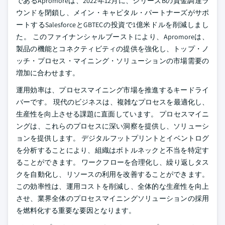
であるApromoreは、2022年12月に、シリーズBの資金調達ラ
ウンドを閉鎖し、メイン・キャピタル・パートナーズがサポ
ートするSalesforceとGBTECの投資で1億米ドルを削減しまし
た。 このファイナンシャルブーストにより、Apromoreは、
製品の機能とコネクティビティの提供を強化し、トップ・ノ
ッチ・プロセス・マイニング・ソリューションの市場需要の
増加に合わせます。
運用効率は、プロセスマイニング市場を推進するキードライ
バーです。 現代のビジネスは、複雑なプロセスを最適化し、
生産性を向上させる課題に直面しています。 プロセスマイニ
ングは、これらのプロセスに深い洞察を提供し、ソリューシ
ョンを提供します。 デジタルフットプリントとイベントログ
を分析することにより、組織はボトルネックと不当を特定す
ることができます。 ワークフローを合理化し、繰り返しタス
クを自動化し、リソースの利用を改善することができます。
この効率性は、運用コストを削減し、全体的な生産性を向上
させ、業界全体のプロセスマイニングソリューションの採用
を燃料化する重要な要因となります。