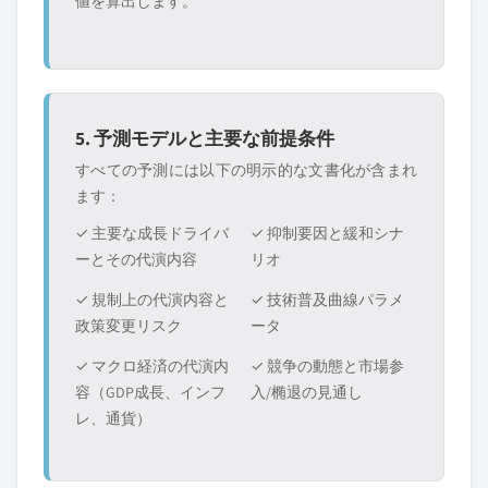
値を算出します。
5. 予測モデルと主要な前提条件
すべての予測には以下の明示的な文書化が含まれ
ます：
✓ 主要な成長ドライバ
✓ 抑制要因と緩和シナ
ーとその代演内容
リオ
✓ 規制上の代演内容と
✓ 技術普及曲線パラメ
政策変更リスク
ータ
✓ マクロ経済の代演内
✓ 競争の動態と市場参
容（GDP成長、インフ
入/椭退の見通し
レ、通貨）