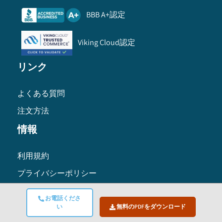
BBB A+認定
Viking Cloud認定
リンク
よくある質問
注文方法
情報
利用規約
プライバシーポリシー
研究方法
お電話くださ
い
無料のPDFをダウンロード
グローバル本社