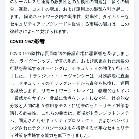
のシームレスな連携の必要性との互換性の問題は、多くの場
合、遅延、コストの増加、および運用上の混乱を引き起こし
ます。 輸送ネットワーク内の凝集性、効率性、タイムリーな
セキュリティアップグレードを提供する市場の能力は、この
複雑さによって妨げられます。
COVID-19の影響
COVID-19の陰性は質量輸送の保証市場に悪影響を及ぼしまし
た。 ライダーシップ、予算の制約、および変更された乗客の
行動を削減するオーイングは、セキュリティの強化で行われ
ました。 トランジット・エージェンシーは、財務課題に直面
し、セキュリティのアップグレードから資金を転換し、運用
を継続します。 リモートワークトレンドは、物理的なサイバ
ー脅威からサイバー脅威に焦点をシフトしながら、社会的な
分散と人間の相互作用をテストに従来のセキュリティ対策を
講じる必要性。 これらの要因は、市場がトランジットシステ
ム、固定されたセキュリティプロジェクト、およびハンパリ
ングされたテクノロジーの採用を横断する堅牢なセキュリテ
ィ対策を実施する能力を低下させました。