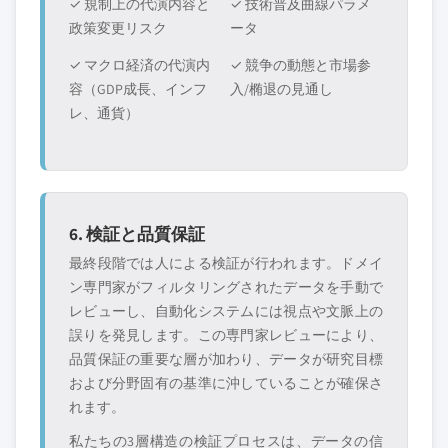
✓ 規制上の代演内容と
✓ 技術普及曲線パラメ
政策変更リスク
ータ
✓ マクロ経済の代演内
✓ 競争の動態と市場参
容（GDP成長、インフ
入/椭退の見通し
レ、通貨）
6. 検証と品質保証
最終段階では人による検証が行われます。ドメイ
ン専門家がフィルタリングされたデータを手動で
レビューし、自動化システムには視点や文脈上の
誤りを発見します。この専門家レビューにより、
品質保証の重要な層が加わり、データが研究目標
および分野固有の基準に沖していることが確保さ
れます。
私たちの3層構造の検証プロセスは、データの信