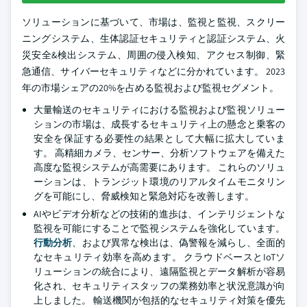
ソリューションに基づいて、市場は、監視と監視、スクリー
ニングシステム、生体認証セキュリティと認証システム、火
災安全&検出システム、周囲の侵入検知、アクセス制御、緊
急通信、サイバーセキュリティなどに分かれています。 2023
年の市場シェアの20%を占める監視および監視セグメント。
大量輸送のセキュリティにおける監視および監視ソリュー
ションの市場は、成長するセキュリティ上の懸念と乗客の
安全を保証する必要性の結果として大幅に拡大していま
す。 高精細カメラ、センサー、分析ソフトウェアを備えた
高度な監視システムが高需要にあります。 これらのソリュ
ーションは、トランジット環境のリアルタイムモニタリン
グを可能にし、脅威検知と緊急対応を改善します。
AIやビデオ分析などの技術的進歩は、インテリジェントな
監視を可能にすることで監視システムを強化しています。
行動分析
、および異常な検出は、偽警報を減らし、全面的
なセキュリティ効率を高めます。 クラウドベースとIoTソ
リューションの統合により、遠隔監視とデータ解析が容易
化され、セキュリティスタッフの業務効率と状況意識が向
上しました。 輸送機関が包括的なセキュリティ対策を優先