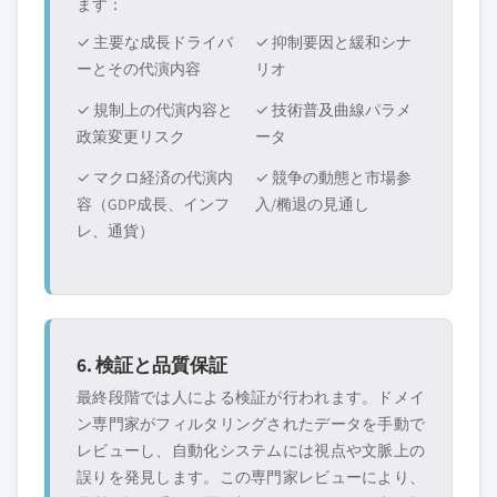
ます：
✓ 主要な成長ドライバ
✓ 抑制要因と緩和シナ
ーとその代演内容
リオ
✓ 規制上の代演内容と
✓ 技術普及曲線パラメ
政策変更リスク
ータ
✓ マクロ経済の代演内
✓ 競争の動態と市場参
容（GDP成長、インフ
入/椭退の見通し
レ、通貨）
6. 検証と品質保証
最終段階では人による検証が行われます。ドメイ
ン専門家がフィルタリングされたデータを手動で
レビューし、自動化システムには視点や文脈上の
誤りを発見します。この専門家レビューにより、