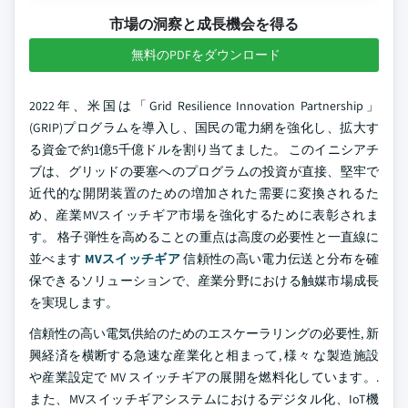
市場の洞察と成長機会を得る
無料のPDFをダウンロード
2022年、米国は「Grid Resilience Innovation Partnership」
(GRIP)プログラムを導入し、国民の電力網を強化し、拡大す
る資金で約1億5千億ドルを割り当てました。 このイニシアチ
ブは、グリッドの要塞へのプログラムの投資が直接、堅牢で
近代的な開閉装置のための増加された需要に変換されるた
め、産業MVスイッチギア市場を強化するために表彰されま
す。 格子弾性を高めることの重点は高度の必要性と一直線に
並べます
MVスイッチギア
信頼性の高い電力伝送と分布を確
保できるソリューションで、産業分野における触媒市場成長
を実現します。
信頼性の高い電気供給のためのエスケーラリングの必要性, 新
興経済を横断する急速な産業化と相まって, 様々 な製造施設
や産業設定で MV スイッチギアの展開を燃料化しています。.
また、MVスイッチギアシステムにおけるデジタル化、IoT機