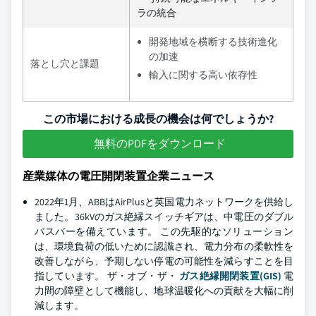
ラの統合
開発地域を横断する技術進化
の加速
落とし穴と課題
輸入に関する高い依存性
この市場における成長の機会は何でしょうか?
無料のPDFをダウンロード
産業媒体の電圧開閉装置企業ニュース
2022年1月、ABBはAirPlusと英国電力ネットワークを供給し
ました。36kVのガス絶縁スイッチギアは、中電圧のダブル
バスバーを備えています。 この先駆的なソリューション
は、環境負荷の低いために認識され、電力分布の柔軟性を
改善しながら、予期しない停電の可能性を減らすことを目
指しています。 ザ・オブ・ザ・
ガス絶縁開閉装置(GIS)
電
力間の障壁として機能し、地球温暖化への貢献を大幅に削
減します。