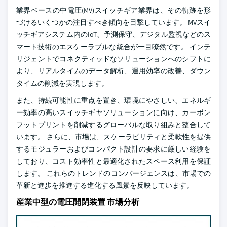
業界ベースの中電圧(MV)スイッチギア業界は、その軌跡を形
づけるいくつかの注目すべき傾向を目撃しています。 MVスイ
ッチギアシステム内のIoT、予測保守、デジタル監視などのス
マート技術のエスケーラブルな統合が一目瞭然です。 インテ
リジェントでコネクティッドなソリューションへのシフトに
より、リアルタイムのデータ解析、運用効率の改善、ダウン
タイムの削減を実現します。
また、持続可能性に重点を置き、環境にやさしい、エネルギ
ー効率の高いスイッチギヤソリューションに向け、カーボン
フットプリントを削減するグローバルな取り組みと整合して
います。 さらに、市場は、スケーラビリティと柔軟性を提供
するモジュラーおよびコンパクト設計の要求に厳しい経験を
しており、コスト効率性と最適化されたスペース利用を保証
します。 これらのトレンドのコンバージェンスは、市場での
革新と進歩を推進する進化する風景を反映しています。
産業中型の電圧開閉装置 市場分析