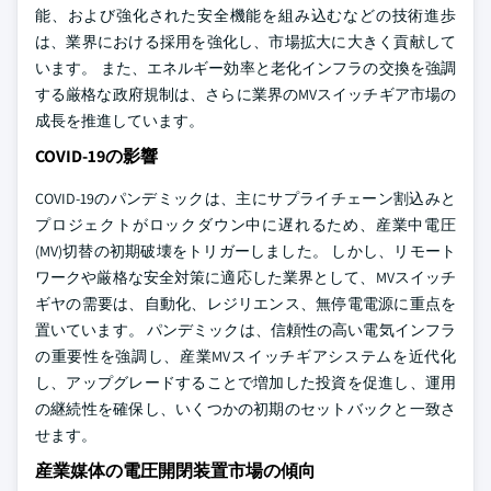
能、および強化された安全機能を組み込むなどの技術進歩
は、業界における採用を強化し、市場拡大に大きく貢献して
います。 また、エネルギー効率と老化インフラの交換を強調
する厳格な政府規制は、さらに業界のMVスイッチギア市場の
成長を推進しています。
COVID-19の影響
COVID-19のパンデミックは、主にサプライチェーン割込みと
プロジェクトがロックダウン中に遅れるため、産業中電圧
(MV)切替の初期破壊をトリガーしました。 しかし、リモート
ワークや厳格な安全対策に適応した業界として、MVスイッチ
ギヤの需要は、自動化、レジリエンス、無停電電源に重点を
置いています。 パンデミックは、信頼性の高い電気インフラ
の重要性を強調し、産業MVスイッチギアシステムを近代化
し、アップグレードすることで増加した投資を促進し、運用
の継続性を確保し、いくつかの初期のセットバックと一致さ
せます。
産業媒体の電圧開閉装置市場の傾向