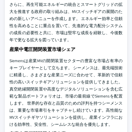
さらに、再生可能エネルギーの統合とスマートグリッドの拡
大を推進する政府の取り組みは、MVスイッチギアの展開のた
めの新しいアベニューを作成します。 エネルギー効率と信頼
性を高めることに重点を置いて、先進的な電力配分システム
の成長の必要性と共に、市場は堅牢な成長を経験し、今後数
年で更なる拡大を図っています。
産業中電圧開閉装置市場シェア
Siemensは産業MVの開閉装置セクターの豊富な市場占有率の
キー プレイヤーとして立ちます。 シーメンスは、最先端技術
に精通し、さまざまな産業ニーズに合わせて、革新的で信頼
性の高いスイッチギアソリューションを提供してきました。
真空絶縁開閉装置や高度なデジタルソリューションを含む広
範な製品ポートフォリオは、市場の最前線でSiemensを配置
します。 世界的な存在と品質のための評判を持つシーメンス
は、重要な市場牽引をキャプチャし続けています。高性能な
MVスイッチギヤソリューションを提供し、産業インフラにお
ける効率性、安全性、シームレスな統合を優先します。