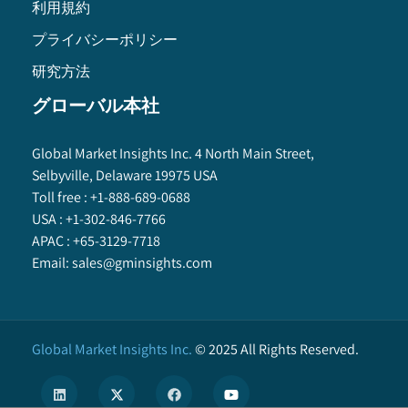
利用規約
プライバシーポリシー
研究方法
グローバル本社
Global Market Insights Inc. 4 North Main Street,
Selbyville, Delaware 19975 USA
Toll free :
+1-888-689-0688
USA :
+1-302-846-7766
APAC :
+65-3129-7718
Email:
sales@gminsights.com
Global Market Insights Inc.
©
2025
All Rights Reserved.