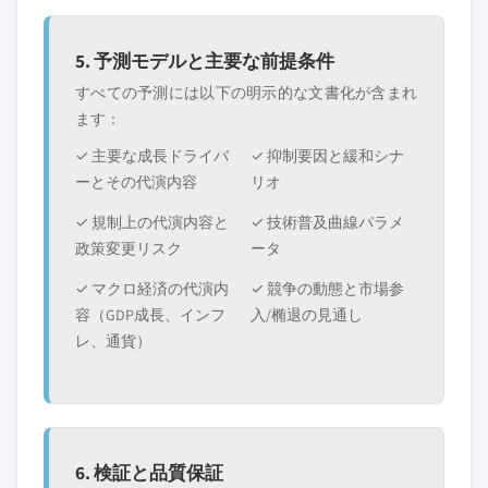
5. 予測モデルと主要な前提条件
すべての予測には以下の明示的な文書化が含まれ
ます：
✓ 主要な成長ドライバ
✓ 抑制要因と緩和シナ
ーとその代演内容
リオ
✓ 規制上の代演内容と
✓ 技術普及曲線パラメ
政策変更リスク
ータ
✓ マクロ経済の代演内
✓ 競争の動態と市場参
容（GDP成長、インフ
入/椭退の見通し
レ、通貨）
6. 検証と品質保証