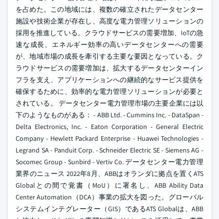
を占めた。この地域には、複数の確立されたデータセンター
施設や技術企業が存在し、高度な電力管理ソリューションの
採用を推進している。クラウドサービスの需要増加、IoTの急
速な成長、エネルギー効率の高いデータセンターへの需要
が、地域市場の成長を牽引する主要な要因となっている。ク
ラウドサービスの需要増加は、拡大するデータセンターイン
フラを支え、アプリケーションへの継続的なサービス提供を
確保するために、効率的な電力管理ソリューションが必要と
されている。 データセンター電力管理市場の主要企業には以
下のようなものがある： - ABB Ltd. - Cummins Inc. - DataSpan -
Delta Electronics, Inc. - Eaton Corporation - General Electric
Company - Hewlett Packard Enterprise - Huawei Technologies -
Legrand SA - Panduit Corp. - Schneider Electric SE - Siemens AG -
Socomec Group - Sunbird - Vertiv Co. データセンター電力管理
業界のニュース 2022年8月、ABBはオランダに拠点を置くATS
Globalとの間で覚書（MoU）に署名し、ABB Ability Data
Center Automation（DCA）事業の拡大を図った。グローバル
システムインテグレーター（GIS）であるATS Globalは、ABB