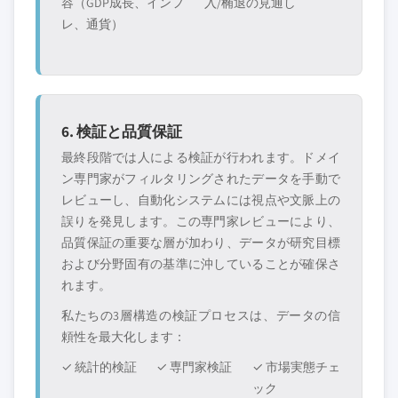
容（GDP成長、インフ
入/椭退の見通し
レ、通貨）
6. 検証と品質保証
最終段階では人による検証が行われます。ドメイ
ン専門家がフィルタリングされたデータを手動で
レビューし、自動化システムには視点や文脈上の
誤りを発見します。この専門家レビューにより、
品質保証の重要な層が加わり、データが研究目標
および分野固有の基準に沖していることが確保さ
れます。
私たちの3層構造の検証プロセスは、データの信
頼性を最大化します：
✓ 統計的検証
✓ 専門家検証
✓ 市場実態チェ
ック