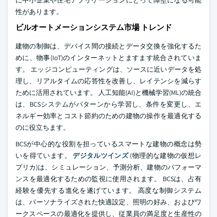
に中小企業や住宅アプリケーションにとって障壁になる可能
性があります。
ビルオートメーションシステム市場 トレンド
建物の制御は、デバイス間の接続とデータ交換を強化するた
めに、物事(IoT)のインターネットとますます統合されていま
す。 エッジコンピューティングは、ソースに近いデータを処
理し、リアルタイムの応答性を改善し、レイテンシを減らす
ために活用されています。 人工知能(AI)と機械学習(ML)の統合
は、BCSシステムがパターンから学習し、条件を変更し、エ
ネルギー効率とコスト節約のための建物の操作を最適化する
のに役立ちます。
BCSが中心的な役割を担っているスマートな建物の概念は勢
いを得ています。
デジタルツインズ
(物理的な建物の仮想レ
プリカ)は、シミュレーション、予測分析、建物のパフォーマ
ンスを最適化するための監視に使用されます。 BCSは、占有
経験を優先する進化を遂げています。 高度な制御システム
は、パーソナライズされた快適設定、照明の好み、およびワ
ークスペースの最適化を提供し、従業員の満足度と生産性の