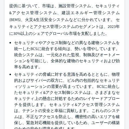
提供に基づいて、市場は、施設管理システム、セキュリティ
&アクセス管理システム、建設エネルギー管理システム
(BEMS)、火災&生活安全システムなどに分かれています。 セ
キュリティとアクセス管理システムのセグメントは、2023年
に30%以上のシェアでグローバル市場を支配しました。
セキュリティやアクセス制御などの異なる建物システムを
統一したBCSに統合する傾向は、勢いを増やしています。
統合システムは、一元化された監視、制御及びオートメー
ションを可能にし、全体的な建物のセキュリティおよび効
率を高めます。
セキュリティの脅威に対する意識を高めるとともに、物理
的およびサイバーの双方に、ビル内の包括的なセキュリテ
ィソリューションの需要が高まっています。 BCSに統合し
たセキュリティ&アクセス制御システムは、さまざまなセ
キュリティ上の懸念に対処するためのレイヤードアプロー
チを提供します。 セキュリティ&アクセス管理システム
は、テナントの安全と幸福に貢献します。 これらのシステ
ムは、不正なアクセスを防止し、機密性の高いエリアを確
保し、緊急対応機能を提供しているため、ユーザーの構築
のための安全な環境を作成します。