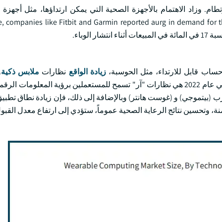
القابلة للارتطام. وزاد الاهتمام بالأجهزة الصحية التي يمكن ارتداؤها، مثل أجهز
ة، حيث أصبح الناس أكثر وعيا بالصحة أثناء انتشار الوباء. ies like Fitbit and Garmin reported aurg in demand for their
حساب قابل للارتداء، مثل الحوسبة،
زيادة الواقع
نظارات
ملابس ذكية
و
للارتداء للمقامرة على سبيل المثال، شباك "سناب" التي تم إطلاقها في عام 2022 هي نظارات "آر" تسمح للمستعملين برؤية الم
ب (بيتموجي) و (غوست هانتر) وبالإضافة إلى ذلك، فإن زيادة نطاق تطبيق 
ة، وتحسين نتائج الرعاية الصحية عموماً، ستؤدي إلى ارتفاع معدل القبو