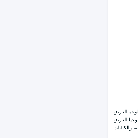
في عام 2023 نمواً ملحوظاً من عام 2024 إلى عام 2032. وتتيح تكنولوجيا العرض
وجيا العرض
، والكائنات