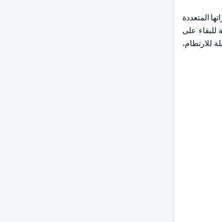
ية شعبية بسبب قدراتها المتعددة
 للبقاء على
ة للارتطام،