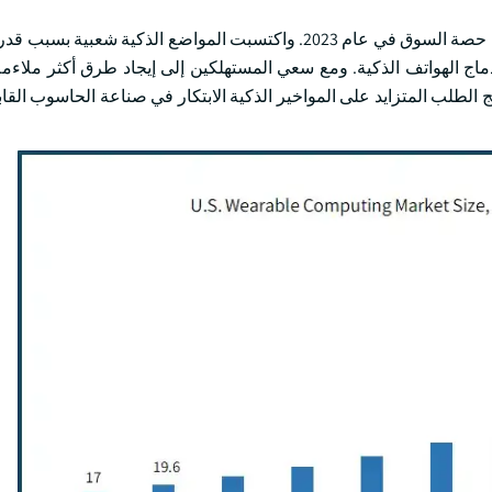
واستولى الجزء المتعلق بمراقبة الذكاء على أكثر من 26 في المائة من حصة السوق في عام 2023. واكتسبت المواضع الذك
اج الهواتف الذكية. ومع سعي المستهلكين إلى إيجاد طرق أكثر ملاءمة
لطلب المتزايد على المواخير الذكية الابتكار في صناعة الحاسوب القابل