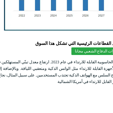
لقطاعات الرئيسية التي تشكل هذا السوق
ت الدفاع الشعبي مجانا
وتهيمن أمريكا الشمالية على أكثر من 35 في المائة من حصة السوق الحاسوبية القابلة للارتداء في عام 2023. ا
زة القابلة للارتداء مثل الواتس الذكية ومتعقبي اللياقة. وبالإضافة إ
اج السلس مع الهواتف الذكية تجتذب المستخدمين. على سبيل المثال، نجاح
لقابل للارتداء في أمريكا الشمالية