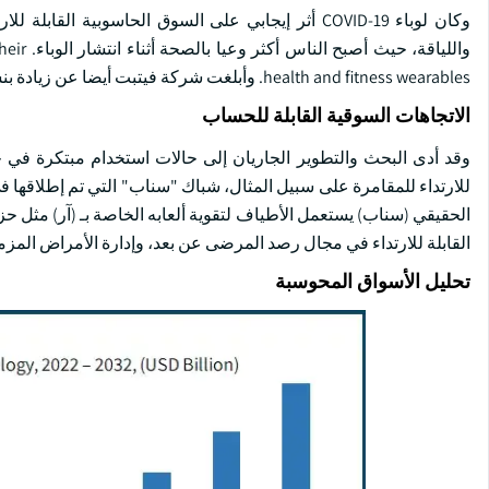
وكان لوباء COVID-19 أثر إيجابي على السوق الحاسوبية 
واللياق
health and fitness wearables. وأبلغت شركة فيتبت أيضا عن زيادة بنسبة 17 في المائة في المبيعات أثناء انتشار الوباء.
الاتجاهات السوقية القابلة للحساب
وقد أدى البحث والتطوير الجاريان إلى حالات استخدام مبتكرة في 
الحقيقي (سناب) يستعمل الأطياف لتقوية ألعابه الخاصة بـ (آر) مثل حز
القابلة للارتداء في مجال رصد المرضى عن بعد، وإدارة الأمراض المزمن
تحليل الأسواق المحوسبة