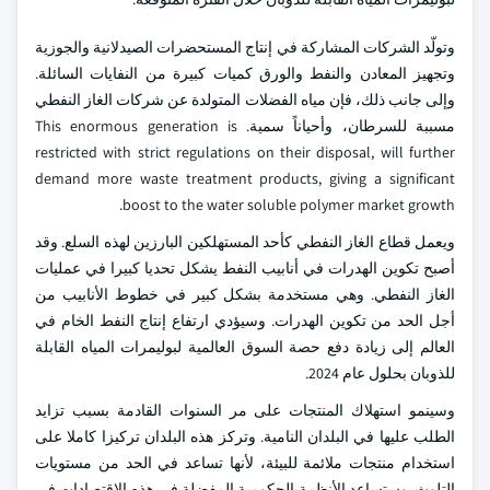
وتولّد الشركات المشاركة في إنتاج المستحضرات الصيدلانية والجوزية
وتجهيز المعادن والنفط والورق كميات كبيرة من النفايات السائلة.
وإلى جانب ذلك، فإن مياه الفضلات المتولدة عن شركات الغاز النفطي
مسببة للسرطان، وأحياناً سمية. This enormous generation is
restricted with strict regulations on their disposal, will further
demand more waste treatment products, giving a significant
boost to the water soluble polymer market growth.
ويعمل قطاع الغاز النفطي كأحد المستهلكين البارزين لهذه السلع. وقد
أصبح تكوين الهدرات في أنابيب النفط يشكل تحديا كبيرا في عمليات
الغاز النفطي. وهي مستخدمة بشكل كبير في خطوط الأنابيب من
أجل الحد من تكوين الهدرات. وسيؤدي ارتفاع إنتاج النفط الخام في
العالم إلى زيادة دفع حصة السوق العالمية لبوليمرات المياه القابلة
للذوبان بحلول عام 2024.
وسينمو استهلاك المنتجات على مر السنوات القادمة بسبب تزايد
الطلب عليها في البلدان النامية. وتركز هذه البلدان تركيزا كاملا على
استخدام منتجات ملائمة للبيئة، لأنها تساعد في الحد من مستويات
التلوث. وستساعد الأنظمة الحكومية المفضلة في هذه الاقتصادات في