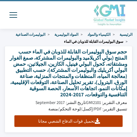
الرئيسية
الكيمياء والمواد
المواد البوليمرية
البوليمرات الصناعية
سوق البوليمرات القابلة للذوبان في الماء
حجم سوق البوليمرات القابلة للذوبان في الماء حسب
المنتج (بولي أكريلاميد والبوليمرات المشتركة، صمغ الغوار
ومشتقاته، كحول البولي فينيل، الكازين، الجيلاتين، حمض
البولي أكريليك والبوليمرات المشتركة)، حسب التطبيق
(معالجة المياه، المنظفات والمنتجات المنزلية، صناعة
الورق، البترول)، تقرير تحليل الصناعة، التوقعات الإقليمية،
إمكانات النمو، اتجاهات الأسعار، الحصة السوقية
التنافسية والتوقعات، 2017-2024
معرف التقرير: GMI2101
تاريخ النشر: September 2017
تنسيق التقرير: PDF/إكسل/لوحة التحكم/منصة
تحميل قوات الدفاع الشعبي مجانا