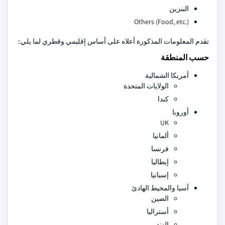
البنزين
Others (Food, etc.)
تقدم المعلومات المذكورة أعلاه على أساس إقليمي وقطري لما يلي::
حسب المنطقة
أمريكا الشمالية
الولايات المتحدة
كندا
أوروبا
UK
ألمانيا
فرنسا
إيطاليا
إسبانيا
آسيا والمحيط الهادئ
الصين
أستراليا
الهند