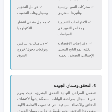
✓ محركات النمو الرئيسية
✓ عوامل التحجيم
وتأثيرها المفترض
وسيناريوهات التخفيف
✓ الافتراضات التنظيمية
✓ معامل منحنى انتشار
ومخاطر التغيير في
التكنولوجيا
السياسات
✓ الافتراضات الاقتصادية
✓ ديناميكيات التنافس
الكلية (نمو الناتج المحلي
وتوقعات دخول/خروج
الإجمالي، التضخم، العملة)
السوق
6. التحقق وضمان الجودة
تتضمن المراحل النهائية التحقق البشري، حيث يقوم
خبراء المجال بمراجعة البيانات المصفّاة يدوياً لاكتشاف
الدقائق والأخطاء السياقية التي قد تفوت الأنظمة الآلية.
يضيف هذا التدقيق الخبير طبقةً حرجةً من ضمان الجودة،