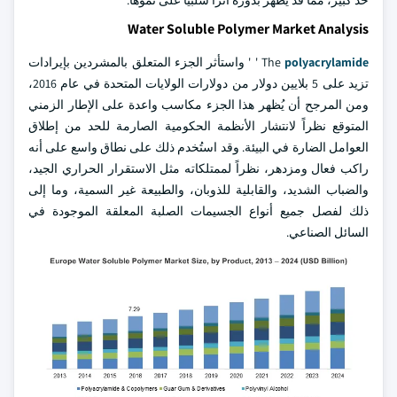
حد كبير، مما قد يُظهر بدوره أثرا سلبيا على نموها.
Water Soluble Polymer Market Analysis
polyacrylamide
The
' ' واستأثر الجزء المتعلق بالمشردين بإيرادات
تزيد على 5 بلايين دولار من دولارات الولايات المتحدة في عام 2016،
ومن المرجح أن يُظهر هذا الجزء مكاسب واعدة على الإطار الزمني
المتوقع نظراً لانتشار الأنظمة الحكومية الصارمة للحد من إطلاق
العوامل الضارة في البيئة. وقد استُخدم ذلك على نطاق واسع على أنه
راكب فعال ومزدهر، نظراً لممتلكاته مثل الاستقرار الحراري الجيد،
والضباب الشديد، والقابلية للذوبان، والطبيعة غير السمية، وما إلى
ذلك لفصل جميع أنواع الجسيمات الصلبة المعلقة الموجودة في
السائل الصناعي.