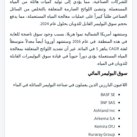
للشركات الصناعية، مما يؤدي إلى توليد كميات هائلة من المياه
المستعملة. وتنشئ اللوائح الصارمة المتعلقة بالتخلص من السائل
الصناعي طلباً كبيراً على عمليات معالجة المياه المستعملة، مما يدفع
بحجم سوق البوليمر القابل للذوبان بحلول عام 2024.
وستشهد أمريكا الشمالية نموا هزيلا، بسبب وجود سوق ناضجة للغاية
في هذه المنطقة. في عام 2016 وستشهد أوروبا أيضاً معدلاً متوسطاً
لفئة CAGR يناهز 5 في المائة. غير أن تشديد اللوائح المتعلقة بمعالجة
المياه المستعملة يؤدي دوراً حيوياً في قيادة سوق البوليمرات القابلة
للذوبان في المياه.
سوق البوليمر المائي
اللاعبون البارزين الذين يعملون في صناعة البوليمر السائلة في الماء
BASF SE
SNF SAS
Ashland Inc
Arkema S.A.
Kemira OYJ
Kuraray Group