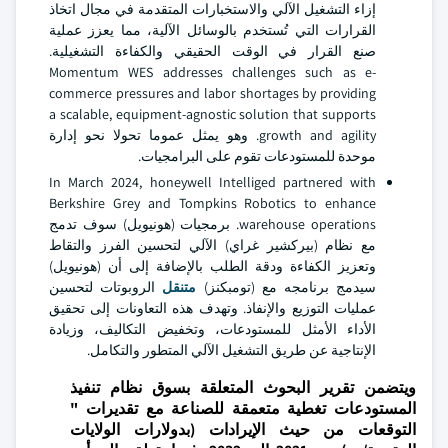
إزاء التشغيل الآلي والاستخبارات المتقدمة في مجال اتخاذ
القرارات التي تُستخدم بالوسائل الآلية، مما يعزز عملية
صنع القرار في الوقت الحقيقي والكفاءة التشغيلية.
Momentum WES addresses challenges such as e-
commerce pressures and labor shortages by providing
a scalable, equipment-agnostic solution that supports
growth and agility. وهو يمثل عموما تحولا نحو إدارة
موحدة للمستودعات تقوم على البرامجيات.
In March 2024, honeywell Intelliged partnered with
Berkshire Grey and Tompkins Robotics to enhance
warehouse operations. برمجيات (هونيويل) سوف تدمج
مع نظام (بيركشير غراي) الآلي لتحسين الفرز والتقاط
وتعزيز الكفاءة ودقة الطلب بالإضافة إلى أن (هونيويل)
سيدمج برنامجه مع (تومبكنز)
متنقل
الروبوتات لتحسين
عمليات التوزيع والإنفاذ. وتهدف هذه التعاونات إلى تحقيق
الأداء الأمثل للمستودعات، وتخفيض التكاليف، وزيادة
الإنتاجية عن طريق التشغيل الآلي المتطور والتكامل.
ويتضمن تقرير البحوث المتعلقة بسوق نظام تنفيذ
المستودعات تغطية متعمقة للصناعة مع تقديرات "
التوقعات من حيث الإيرادات (بدولارات الولايات