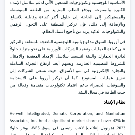
الأساسية اللوجستية وتكنولوجيات التشغيل الآلي لدعم سلاسل الإمداد
الكبيرة والمتنوعة. ويدفع الطلب المتزايد من الطبقة المتوسطة
والمستهلكين إلى الحاجة إلى حلول أكثر كفاءة وقابلية للاتساع.
وبالإضافة إلى ذلك، فإن تركيز المنطقة على التحول الرقمي
والتكنولوجيات الذكية يزيد من تأجيج اعتماد النظام.
في أوروبا، السوق مدفوع بالبنية اللوجستية الناضجة للمنطقة والتركيز
على كفاءة العمليات وتعتمد الشركات الأوروبية على نحو متزايد حلولاً
لدائرة الجمارك والبيئة لتبسيط سلاسل الإمداد المعقدة والامتثال
للشروط التنظيمية الصارمة. ويسهم أيضا ارتفاع التجزئة الشاملة
والتجارة الإلكترونية في نمو الأسواق، حيث تسعى الشركات إلى
تعزيز عمليات المستودع. كما أن تركيز أوروبا على الاستدامة
والسوقيات الخضراء يدعم اعتماد تكنولوجيات متقدمة وفعالة من
حيث الطاقة في مجال البيئة.
نظام الإنقاذ
Herwell Intelligrated, Dematic Corporation, and Manhattan
Associates, Inc. held a significant market share of over 42% in
2023. (هونويل إنتلانت) لاعب رئيسي في سوق WES، يوفر حلولا