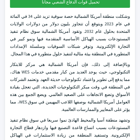
تحميل قوات الدفاع الشعبي مجانا
وشكلت منطقة أمريكا الشمالية حصة سوقية تزيد على 34 في المائة
في عام 2023 ويتوقع أن تتجاوز بليون دولار من دولارات الولايات
المتحدة بحلول عام 2032. وتقود أمريكا الشمالية سوق نظام تنفيذ
المستودعات بسبب الهياكل الأساسية المتقدمة فيها ونمو كبير في
التجارة الإلكترونية. وتوفر شبكات السوقيات وسلسلة الإمدادات
المتطورة في المنطقة بيئة مثالية لتنفيذ حلول متطورة في هذا المجال.
وبالإضافة إلى ذلك، فإن أمريكا الشمالية هي مركز للابتكار
التكنولوجي، حيث يوجد العديد من كبار مقدمي خدمات WES هناك،
مما يدفع إلى تطوير واعتماد تكنولوجيات حديثة العهد. وتعتمد الشركات
في المنطقة في وقت مبكر التكنولوجيات الجديدة، التي تعجل بقيادة
الأسواق وتضع الاتجاهات على الصعيد العالمي. ويضع الجمع بين هذه
العوامل أمريكا الشمالية بوصفها اللاعب المهيمن في سوق WES، مما
يؤثر على المعايير والممارسات العالمية.
وتشهد منطقة آسيا والمحيط الهادئ نموا سريعا في سوق نظام تنفيذ
المستودعات بسبب اتساع قاعدة التصنيع فيها وازدهار قطاع التجارة
الإلكترونية. وتستفيد المنطقة من زيادة الاستثمارات في الهياكل