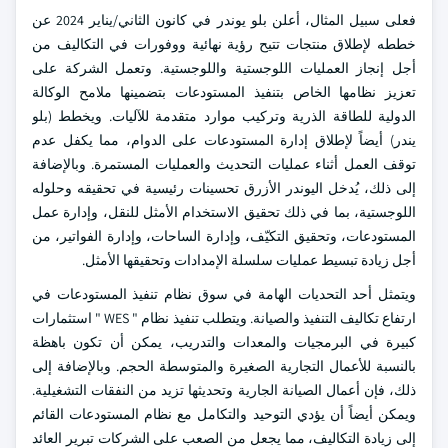
فعلى سبيل المثال، أعلن بلو يوندر في كانون الثاني/يناير 2024 عن
خططه لإطلاق منتجات تتيح رؤية نهائية ووفورات في التكاليف من
أجل إنجاز العمليات اللوجستية واللوجستية. وتعمل الشركة على
تعزيز نظامها الخاص بتنفيذ المستودعات بتضمينها ملامح الوكالة
الدولية للطاقة الذرية وتركيب موارد متقدمة للآليات. ويخطط (بلو
يندر) أيضاً لإطلاق إدارة المستودعات على الدوام، مما يكفل عدم
توقف العمل أثناء عمليات التحديث والعمليات المستمرة. وبالإضافة
إلى ذلك، يُدخل اليوندر الأزرق تحسينات رئيسية في تحقيقه وحلوله
اللوجستية، بما في ذلك تحقيق الاستخدام الأمثل للنقل، وإدارة عمل
المستودعات، وتحقيق التكيّف، وإدارة الساحات، وإدارة الفواتير، من
أجل زيادة تبسيط عمليات سلسلة الإمدادات وتحقيقها الأمثل.
ويتمثل أحد التحديات الهامة في سوق نظام تنفيذ المستودعات في
ارتفاع تكاليف التنفيذ والصيانة. ويتطلب تنفيذ نظام " WES " استثمارات
كبيرة في البرمجيات والمعدات والتدريب، يمكن أن تكون باهظة
بالنسبة للأعمال التجارية الصغيرة والمتوسطة الحجم. وبالإضافة إلى
ذلك، فإن أعمال الصيانة الجارية وتحديثها تزيد من النفقات التشغيلية.
ويمكن أيضاً أن يؤدي التوحيد والتكامل مع نظام المستودعات القائم
إلى زيادة التكاليف، مما يجعل من الصعب على الشركات تبرير العائد