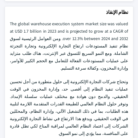
نظام الإنقاذ
The global warehouse execution system market size was valued
at USD 1.7 billion in 2023 and is projected to grow at a CAGR of
over 12.3% between 2024 and 2032. ومن العوامل الرئيسية لسوق
نظام تنفيذ المستودعات ارتفاع التجارة الإلكترونية وتجارة التجزئة
الشاملة. ومع النمو السريع للتسوق عبر الإنترنت، هناك طلب متزايد
على عمليات المستودعات الفعالة للتعامل مع الحجم الكبير للأوامر،
وإدارة المخزون، وكفالة سرعة التسليم.
وتحتاج شركات التجارة الإلكترونية إلى حلول متطورة من أجل تحسين
عمليات تنفيذ النظام إلى أقصى حد، وإدارة المخزون في الوقت
الحقيقي، والدمج دون هوادة مع مختلف عمليات سلسلة الإمداد.
وتوفر حلول النظام العالمي للطبيعة القدرات المتقدمة اللازمة لتلبية
هذه الطلبات، بما في ذلك التشغيل الآلي، وإدارة النظام، والمحللين
في الوقت الحقيقي. ويدفع هذا الارتفاع في نشاط التجارة الإلكترونية
الشركات إلى اعتماد النظام العالمي لمراقبة المناخ لكي تظل قادرة
على المنافسة، مما يؤدي إلى نمو السوق.