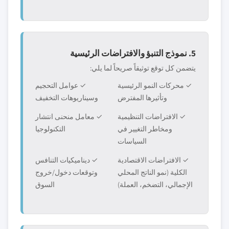
5. نموذج التنبؤ والافتراضات الرئيسية
يتضمن كل توقع توثيقاً صريحاً لما يلي:
✓ محركات النمو الرئيسية
✓ عوامل التحجيم
وتأثيرها المفترض
وسيناريوهات التخفيف
✓ الافتراضات التنظيمية
✓ معامل منحنى انتشار
ومخاطر التغيير في
التكنولوجيا
السياسات
✓ الافتراضات الاقتصادية
✓ ديناميكيات التنافس
الكلية (نمو الناتج المحلي
وتوقعات دخول/خروج
الإجمالي، التضخم، العملة)
السوق