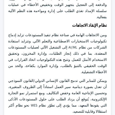
والدفعة إلى التعجيل بتجهيز الوقت وتخفيض الأخطاء في عمليات
سلسلة الإمداد تغذي الطلب على إدارة ومواءمة هذه النظم الآلية
بفعالية.
نظام الإنقاذ الاتجاهات
ومن الاتجاهات الهامة في صناعة نظام تنفيذ المستودعات تزايد إدماج
تكنولوجيات الاستخبارات الاصطناعية والتعلم الآلي. وتتزايد استفادة
الشركات من نظام AI/ML إلى التشغيل الآلي لعمليات المستودعات
المعقدة، بما في ذلك إنجاز الطلبات، وإدارة المخزون، وتحقيق
الاستخدام الأمثل للعمل. وتتيح هذه التكنولوجيات اتخاذ القرارات في
الوقت الحقيقي بالتنبؤ بالطلب، وإدارة الموارد بكفاءة، والحد من
الأخطاء التشغيلية.
ويمكن للمنابر التي تدمج القانون الإنساني الدولي/القانون النموذجي
أن تعدل بصورة دينامية سير العمل استناداً إلى الظروف المتغيرة،
وتحسين الإنتاجية العامة وخفض التكاليف. ومع استمرار نمو التجارة
الإلكترونية، يُتوقع أن يزداد الطلب على حلول المستودعات الأذكى
التي يقودها المعهد، مما يؤدي إلى تطوّر نظام WES نحو نظام أكثر
استقلالا وقابلية للتصعيد.