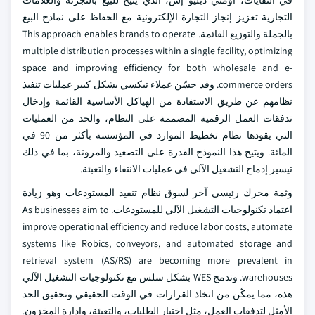
في النفايات، أومني دبليو إس، الذي يتيح للبيع بالتجزئة والعلامات
التجارية تعزيز إنجاز التجارة الإلكترونية مع الحفاظ على نماذج البيع
بالجملة والتوزيع القائمة. This approach enables brands to operate
multiple distribution processes within a single facility, optimizing
space and improving efficiency for both wholesale and e-
commerce orders. وقد حسّن عملاء تيكسي بشكل كبير عمليات تنفيذ
نظامهم عن طريق الاستفادة من الهياكل الأساسية القائمة وإدخال
تدفقات العمل الرقمية المصممة على النظام، والحد من العمليات
التي يقودها نظام تخطيط الموارد في المؤسسة بأكثر من 90 في
المائة. ويتيح هذا النموذج القدرة على التصعيد والمرونة، بما في ذلك
تيسير إدماج التشغيل الآلي في عمليات الانتقاء والتعبئة.
وثمة محرك رئيسي آخر لسوق نظام تنفيذ المستودعات وهو زيادة
اعتماد تكنولوجيات التشغيل الآلي للمستودعات. As businesses aim to
improve operational efficiency and reduce labor costs, automate
systems like Robics, conveyors, and automated storage and
retrieval system (AS/RS) are becoming more prevalent in
warehouses. وتدمج WES بشكل سلس مع تكنولوجيات التشغيل الآلي
هذه، مما يمكّن من اتخاذ القرارات في الوقت الحقيقي وتحقيق الحد
الأمثل لتدفقات العمل، مثل اختيار الطلبات، والتعبئة، وإدارة المخزون.