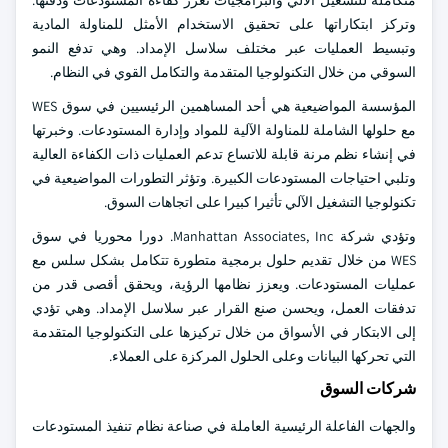
متكاملة للتشغيل الآلي والبرامجيات تعزز كفاءة المستودعات ودقتها.
وتركز ابتكاراتها على تحقيق الاستخدام الأمثل للمناولة المادية
وتبسيط العمليات عبر مختلف سلاسل الإمداد. وهي تدفع النمو
السوقي من خلال التكنولوجيا المتقدمة والتكامل القوي في النظام.
المؤسسة المواضيعية هي أحد المساهمين الرئيسيين في سوق WES
مع حلولها الشاملة للمناولة الآلية للمواد وإدارة المستودعات. وخبرتها
في إنشاء نظم مرنة قابلة للاتساع تدعم العمليات ذات الكفاءة العالية
وتلبي احتياجات المستودعات الكبيرة. وتؤثر التطورات المواضيعية في
تكنولوجيا التشغيل الآلي تأثيرا كبيرا على اتجاهات السوق.
وتؤدي شركة Manhattan Associates, Inc. دورا محوريا في سوق
WES من خلال تقديم حلول برمجية متطورة تتكامل بشكل سلس مع
عمليات المستودعات. ويعزز نظامها الرؤية، ويحقق أقصى قدر من
تدفقات العمل، ويحسن صنع القرار عبر سلاسل الإمداد. وهي تؤدي
إلى الابتكار في الأسواق من خلال تركيزها على التكنولوجيا المتقدمة
التي تحركها البيانات وعلى الحلول المركزة على العملاء.
شركات السوق
والجهات الفاعلة الرئيسية العاملة في صناعة نظام تنفيذ المستودعات