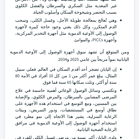
غير المعدية مثل السكري والسرطان والفشل الكلوي
بسبب التحضر وشيخوخة السكان وأسلوب الحياة.
وهي تُعالج بمعالجة طويلة الأجل، وغسل الكلى، وسحب
الدم المتكرر، وكل ذلك يعني وجود حاجة كبيرة لأجهزة
الوصول إلى الأوعية الدموية مثل أجهزة التخدير المركزية،
وأجهزة PICCs، والموانئ.
ومن المتوقع أن تشهد سوق أجهزة الوصول إلى الأوعية الدموية
اليابانية نمواً مربحاً بين عامي 2025 و2034.
إن اليابان تضجر أحد أقدم السكان في العالم. فعلى سبيل
المثال، يبلغ عمر أكثر من 1 من كل 10 أفراد في الأمة 80
سنة أو أكثر، وثلث سكانها 65 سنة فما فوق.
وتكتسي وسائل الوصول الوعائي أهمية حاسمة في علاج
المرضى المصابين بالسرطان، والمرض الكلوي، والإصابة
بين المسنين، ومع التوسع في استخدام هذه الأجهزة على
نطاق أوسع في المستشفيات، ودور التمريض، وبيئات
الرعاية المنزلية، يشير هذا الاتجاه إلى نمو مطرد في
استخدام أجهزة الوصول إلى الأوعية الدموية في مرافق
الرعاية الصحية اليابانية.
ولدى اليابان أكبر نسبة من مرضى غسيل الكلى للفرد في