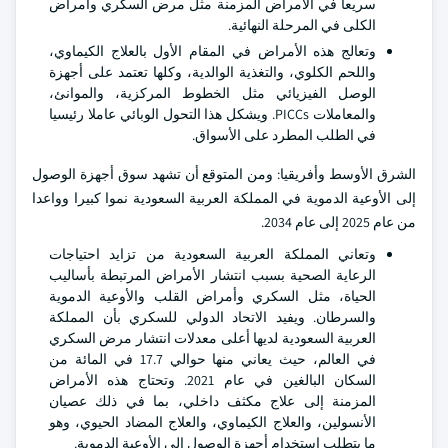
سريعا في الأمراض المزمنة مثل مرض السكري وأمراض
الكلى في المرحلة النهائية.
وتعالج هذه الأمراض في المقام الأول بالعلاج الكيماوي،
واللحم الكلوي، والتغذية الوالدية، وكلها تعتمد على أجهزة
الوصل الفيزيائي مثل الخطوط المركزية، والموانئ،
والمعاملات PICCs. ويشكل هذا التحول الوبائي عاملا رئيسيا
في الطلب المطرد على الأسواق.
الشرق الأوسط وأفريقيا: ومن المتوقع أن تشهد سوق أجهزة الوصول
إلى الأوعية الدموية في المملكة العربية السعودية نموا كبيرا وواعدا
من عام 2025 إلى عام 2034.
وتعاني المملكة العربية السعودية من تزايد احتياجات
الرعاية الصحية بسبب انتشار الأمراض المرتبطة بأساليب
الحياة، مثل السكري وأمراض القلب والأوعية الدموية
والسرطان. ويفيد الاتحاد الدولي للسكري بأن المملكة
العربية السعودية لديها أعلى معدلات انتشار مرض السكري
في العالم، حيث يعاني منها حوالي 17.7 في المائة من
السكان البالغين في عام 2021. وتحتاج هذه الأمراض
المزمنة إلى علاج مكثف داخلي، بما في ذلك عصيان
الأنسولين، والعلاج الكيماوي، والعلاج المضاد الحيوي، وهو
ما يتطلب استخدام أجهزة الوصول إلى الأوعية الدموية.