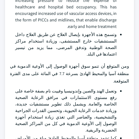
increasing pressure to reduce the expense of
healthcare and hospital bed occupancy. This has
encouraged increased use of vascular access devices, in
the form of PICCs and midlines, that enable discharge
early and home treatment.
وتسمح هذه الأجهزة بإيصال العلاج عن طريق العلاج داخل
المستشفيات خارج المستشفى، وزيادة استخدام مراكز
الصحة الوطنية وتدفق المرضى، مما يزيد من تيسير
اعتمادها في البلد.
ومن المتوقع أن تنمو سوق أجهزة الوصول إلى الأوعية الدموية في
منطقة آسيا والمحيط الهادئ بسرعة 7.7 في المائة على مدى الفترة
المتوقعة.
وتعمل الهند والصين وإندونيسيا وفييت نام بصفة خاصة على
رفع مستوى الاستثمارات في مرافق الرعاية الصحية
الخاصة والعامة. ويشمل ذلك تطوير مستشفيات جديدة،
وزيادة خدمات الرعاية الحيوية، وتحسين القدرات الجراحية
والتشخيصية، والعناصر التي تغذي زيادة استخدام أجهزة
الوصول إلى الأوعية الدموية في كل من المراكز الصحية
الحضرية والريفية.
كما تشهد منطقة آسيا والمحيط الهادئ وباء من الأمراض