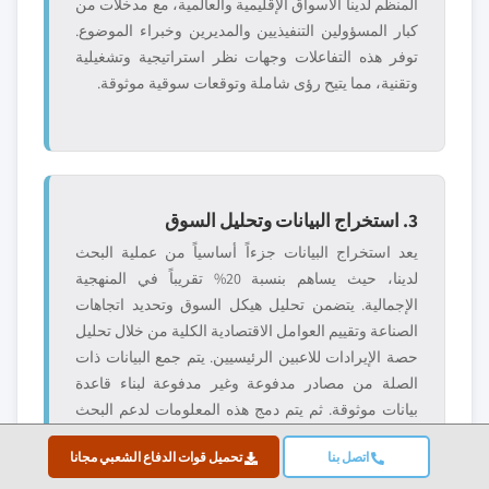
المنظم لدينا الأسواق الإقليمية والعالمية، مع مدخلات من
كبار المسؤولين التنفيذيين والمديرين وخبراء الموضوع.
توفر هذه التفاعلات وجهات نظر استراتيجية وتشغيلية
وتقنية، مما يتيح رؤى شاملة وتوقعات سوقية موثوقة.
3. استخراج البيانات وتحليل السوق
يعد استخراج البيانات جزءاً أساسياً من عملية البحث
لدينا، حيث يساهم بنسبة 20% تقريباً في المنهجية
الإجمالية. يتضمن تحليل هيكل السوق وتحديد اتجاهات
الصناعة وتقييم العوامل الاقتصادية الكلية من خلال تحليل
حصة الإيرادات للاعبين الرئيسيين. يتم جمع البيانات ذات
الصلة من مصادر مدفوعة وغير مدفوعة لبناء قاعدة
بيانات موثوقة. ثم يتم دمج هذه المعلومات لدعم البحث
الأولي وتحديد حجم السوق، مع التحقق من أصحاب
اتصل بنا
تحميل قوات الدفاع الشعبي مجانا
المصلحة الرئيسيين مثل الموزعين والمصنعين
والجمعيات.