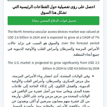
احصل على رؤى تفصيلية حول القطاعات الرئيسية التي
تشكل هذا السوق
تحميل قوات الدفاع الشعبي مجانا
The North America vascular access devices market was valued at
USD 2.6 billion in 2024 and is expected to grow at a CAGR of 7%
over the forecast period. والسوق هو السبب في تزايد حالات
الأمراض المزمنة والسرطان وأمراض القلب والأوعية الدموية في
جميع أنحاء المنطقة.
The U.S. market is projected to grow significantly from USD 2.3
billion in 2024 to USD 4.6 billion by 2034.
وفي الولايات المتحدة، أدى انتشار وباء الأمراض المزمنة،
مثل مرض السكري، والسرطان، وأمراض القلب والأوعية
الدموية، والفشل الكلوي، إلى إذكاء الحاجة إلى علاجات
بعيدة المدى. ويعاني ستة من أصل عشرة من البالغين في
الولايات المتحدة من مرض مزمن واحد على الأقل، وأربعة
من كل عشرة منهم مصابون بمرضين أو أكثر، ويفيدون عن
مراكز مكافحة الأمراض والوقاية منها. وأجهزة الوصول