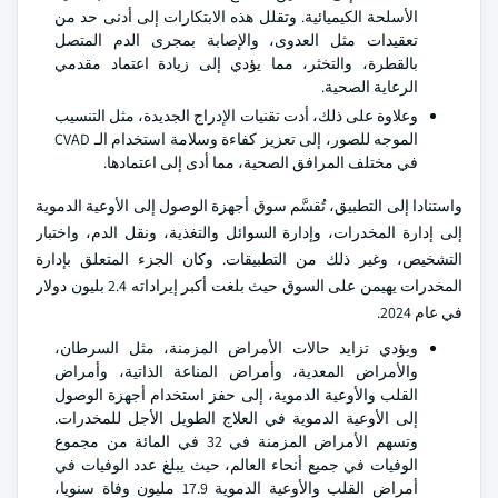
الأسلحة الكيميائية. وتقلل هذه الابتكارات إلى أدنى حد من
تعقيدات مثل العدوى، والإصابة بمجرى الدم المتصل
بالقطرة، والتخثر، مما يؤدي إلى زيادة اعتماد مقدمي
الرعاية الصحية.
وعلاوة على ذلك، أدت تقنيات الإدراج الجديدة، مثل التنسيب
الموجه للصور، إلى تعزيز كفاءة وسلامة استخدام الـ CVAD
في مختلف المرافق الصحية، مما أدى إلى اعتمادها.
واستنادا إلى التطبيق، تُقسَّم سوق أجهزة الوصول إلى الأوعية الدموية
إلى إدارة المخدرات، وإدارة السوائل والتغذية، ونقل الدم، واختبار
التشخيص، وغير ذلك من التطبيقات. وكان الجزء المتعلق بإدارة
المخدرات يهيمن على السوق حيث بلغت أكبر إيراداته 2.4 بليون دولار
في عام 2024.
ويؤدي تزايد حالات الأمراض المزمنة، مثل السرطان،
والأمراض المعدية، وأمراض المناعة الذاتية، وأمراض
القلب والأوعية الدموية، إلى حفز استخدام أجهزة الوصول
إلى الأوعية الدموية في العلاج الطويل الأجل للمخدرات.
وتسهم الأمراض المزمنة في 32 في المائة من مجموع
الوفيات في جميع أنحاء العالم، حيث يبلغ عدد الوفيات في
أمراض القلب والأوعية الدموية 17.9 مليون وفاة سنويا،