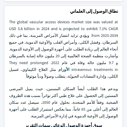
نطاق الوصول إلى العلماني
The global vascular access devices market size was valued at
USD 5.8 billion in 2024 and is projected to exhibit 7.1% CAGR
from 2025-2034. ويؤدي تزايد انتشار الأمراض المزمنة، بما في ذلك
السرطان، وفشل الكلى، وأمراض القلب والأوعية الدموية، في جميع
أنحاء العالم إلى زيادة الطلب على أجهزة الوصول إلى الأوعية الدموية.
وأشارت منظمة الصحة العالمية إلى 20 مليون حالة إصابة بالسرطان
و 9.7 مليون حالة وفاة في عام 2022. They need prolonged
intravenous treatments in
الأورام
مثل العلاج الكيماوي، غسيل
الكلى، وإدارة المضادات الحيويّة، يتطلب وصولاً ودياً موثوقاً
ويدعم هذا الطلب أيضاً السكان المسنين، حيث يميل المرضى
المسنين إلى الحصول على علاج طبي أكثر تواتراً بسبب هذه الظروف
الصحية. وفقاً للأمم المتحدة، بحلول عام 2050، سيصل عدد سكان
العالم إلى أعلى من 65 عاماً، مما يعكس استمرار الطلب على أجهزة
الوصول إلى الأوعية الدموية في إدارة الأمراض المزمنة.
سوق أجهزة الوصول الوعائي سمات التقرير