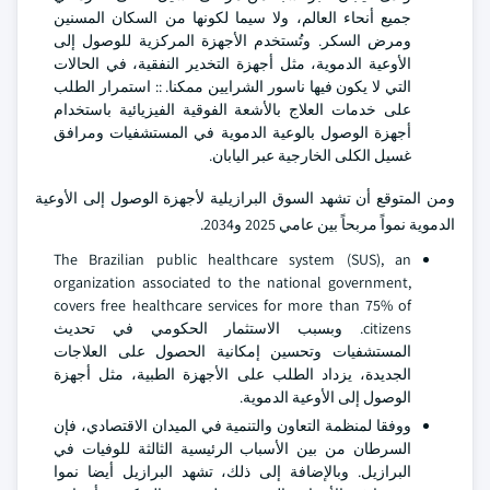
جميع أنحاء العالم، ولا سيما لكونها من السكان المسنين
ومرض السكر. وتُستخدم الأجهزة المركزية للوصول إلى
الأوعية الدموية، مثل أجهزة التخدير النفقية، في الحالات
التي لا يكون فيها ناسور الشرايين ممكنا. :: استمرار الطلب
على خدمات العلاج بالأشعة الفوقية الفيزيائية باستخدام
أجهزة الوصول بالوعية الدموية في المستشفيات ومرافق
غسيل الكلى الخارجية عبر اليابان.
ومن المتوقع أن تشهد السوق البرازيلية لأجهزة الوصول إلى الأوعية
الدموية نمواً مربحاً بين عامي 2025 و2034.
The Brazilian public healthcare system (SUS), an
organization associated to the national government,
covers free healthcare services for more than 75% of
citizens. وبسبب الاستثمار الحكومي في تحديث
المستشفيات وتحسين إمكانية الحصول على العلاجات
الجديدة، يزداد الطلب على الأجهزة الطبية، مثل أجهزة
الوصول إلى الأوعية الدموية.
ووفقا لمنظمة التعاون والتنمية في الميدان الاقتصادي، فإن
السرطان من بين الأسباب الرئيسية الثالثة للوفيات في
البرازيل. وبالإضافة إلى ذلك، تشهد البرازيل أيضا نموا