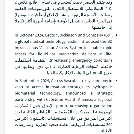
وقد صُمّم العنصر بحيث يُستخدم في نظام " فلانج فلاش 2
-0 " الميكانيكي للاستئصال الكفء للثورمبوسات العفنية
ومعالجة الأنسجة الرئوية. وأنشأ الإطلاق أيضاً قيادة (بنومبرا)
في الجزء الخاص بالتدخل الأوعية بإضافة أجهزة أكثر تكاملاً
إلى حافظتها
In October 2024, Becton, Dickinson and Company (BD),
a global medical technology leader, introduced the BD
Intraosseous Vascular Access System to enable rapid
access for liquid or medication delivery in life-
threatening emergency conditions. المُقدمة استكملت
حافظة مُنتجات الرعاية الطارئة لـ (بي دي) وتفانيها في
تعزيز النتائج في البيئات الإكلينيكية العليا
In September 2024, Access Vascular, a key company in
vascular access innovation through its hydrophilic
biomaterial technology, announced a strategic
partnership with Capstone Health Alliance, a regional
group purchasing organization. الإتفاق جعل المُقدّرات
الهيدروفية لـ (ميميكس) المُقدّمة من المُناظير المُتاحة لعدد
أكبر من المرافق من خلال مُستشفيات (كابستون) أكثر من
300 مُستشفيات أمريكية، أنظمة صحية مُحرّرة، وممارسات
الأطباء.