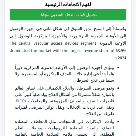
لفهم الاتجاهات الرئيسية
تحميل قوات الدفاع الشعبي مجانا
واستناداً إلى المنتج، تدور السوق في شكل ثنائي في أجهزة الوصول
إلى الأوعية الدموية البيرفلورية والأجهزة المركزية للوصول إلى
الأوعية الدموية. The central vascular access devices segment
dominated the market with the largest revenue share of 63.9%
in 2024.
وتؤدي أجهزة الوصول إلى الأوعية الدموية المركزية دوراً
هاماً جداً في إدارة حالات القذف المتكررة أو المستمرة، ولا
سيما في علاج السرطان.
ونمو مرضى السرطان والعلاج الكيميائي على نطاق العالم
باعتباره شكلاً مشتركاً من أشكال العلاج يولد طلباً كبيراً على
قاطرات النفق، والموانئ المزروعة، والمعاملات PICCs.
ويقل عدد ترددات الإدخال، ويقل تواتر المرضى لفترات
طويلة من العلاج.
وأدت الابتكارات في المنتجات، مثل المعاطف المضادة
للدماغ، والمواد المضادة للثروبولوجيا، ووصلات النظم
المغلقة، إلى تحسين ملامح السلامة الخاصة باتفاقية