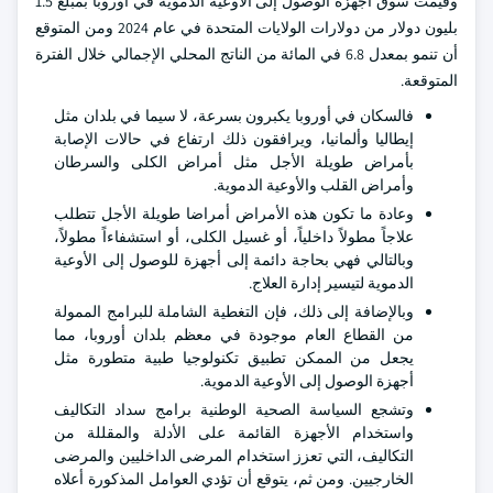
وقيمت سوق أجهزة الوصول إلى الأوعية الدموية في أوروبا بمبلغ 1.5
بليون دولار من دولارات الولايات المتحدة في عام 2024 ومن المتوقع
أن تنمو بمعدل 6.8 في المائة من الناتج المحلي الإجمالي خلال الفترة
المتوقعة.
فالسكان في أوروبا يكبرون بسرعة، لا سيما في بلدان مثل
إيطاليا وألمانيا، ويرافقون ذلك ارتفاع في حالات الإصابة
بأمراض طويلة الأجل مثل أمراض الكلى والسرطان
وأمراض القلب والأوعية الدموية.
وعادة ما تكون هذه الأمراض أمراضا طويلة الأجل تتطلب
علاجاً مطولاً داخلياً، أو غسيل الكلى، أو استشفاءاً مطولاً،
وبالتالي فهي بحاجة دائمة إلى أجهزة للوصول إلى الأوعية
الدموية لتيسير إدارة العلاج.
وبالإضافة إلى ذلك، فإن التغطية الشاملة للبرامج الممولة
من القطاع العام موجودة في معظم بلدان أوروبا، مما
يجعل من الممكن تطبيق تكنولوجيا طبية متطورة مثل
أجهزة الوصول إلى الأوعية الدموية.
وتشجع السياسة الصحية الوطنية برامج سداد التكاليف
واستخدام الأجهزة القائمة على الأدلة والمقللة من
التكاليف، التي تعزز استخدام المرضى الداخليين والمرضى
الخارجيين. ومن ثم، يتوقع أن تؤدي العوامل المذكورة أعلاه