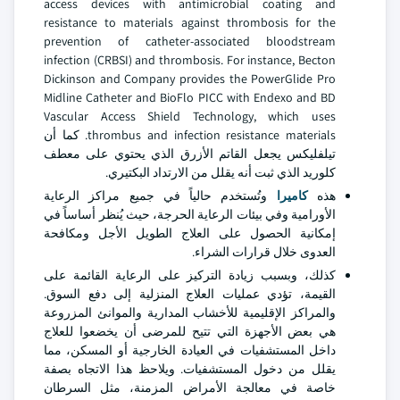
access devices with antimicrobial coating and
resistance to materials against thrombosis for the
prevention of catheter-associated bloodstream
infection (CRBSI) and thrombosis. For instance, Becton
Dickinson and Company provides the PowerGlide Pro
Midline Catheter and BioFlo PICC with Endexo and BD
Vascular Access Shield Technology, which uses
thrombus and infection resistance materials. كما أن
تيلفليكس يجعل القاتم الأزرق الذي يحتوي على معطف
كلوريد الذي ثبت أنه يقلل من الارتداد البكتيري.
هذه
كاميرا
وتُستخدم حالياً في جميع مراكز الرعاية
الأورامية وفي بيئات الرعاية الحرجة، حيث يُنظر أساساً في
إمكانية الحصول على العلاج الطويل الأجل ومكافحة
العدوى خلال قرارات الشراء.
كذلك، وبسبب زيادة التركيز على الرعاية القائمة على
القيمة، تؤدي عمليات العلاج المنزلية إلى دفع السوق.
والمراكز الإقليمية للأخشاب المدارية والموانئ المزروعة
هي بعض الأجهزة التي تتيح للمرضى أن يخضعوا للعلاج
داخل المستشفيات في العيادة الخارجية أو المسكن، مما
يقلل من دخول المستشفيات. ويلاحظ هذا الاتجاه بصفة
خاصة في معالجة الأمراض المزمنة، مثل السرطان